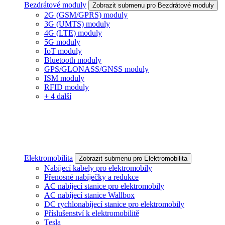
Bezdrátové moduly
Zobrazit submenu pro Bezdrátové moduly
2G (GSM/GPRS) moduly
3G (UMTS) moduly
4G (LTE) moduly
5G moduly
IoT moduly
Bluetooth moduly
GPS/GLONASS/GNSS moduly
ISM moduly
RFID moduly
+ 4 další
Elektromobilita
Zobrazit submenu pro Elektromobilita
Nabíjecí kabely pro elektromobily
Přenosné nabíječky a redukce
AC nabíjecí stanice pro elektromobily
AC nabíjecí stanice Wallbox
DC rychlonabíjecí stanice pro elektromobily
Příslušenství k elektromobilitě
Tesla