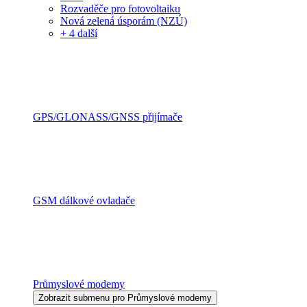
Rozvaděče pro fotovoltaiku
Nová zelená úsporám (NZÚ)
+ 4 další
GPS/GLONASS/GNSS přijímače
GSM dálkové ovladače
Průmyslové modemy
Zobrazit submenu pro Průmyslové modemy