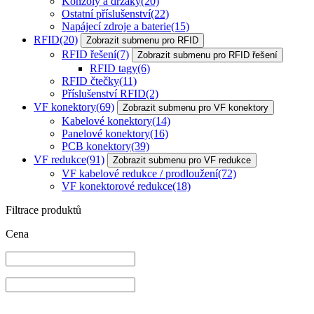
Konzoly a držáky
(20)
Ostatní příslušenství
(22)
Napájecí zdroje a baterie
(15)
RFID
(20)
Zobrazit submenu pro RFID
RFID řešení
(7)
Zobrazit submenu pro RFID řešení
RFID tagy
(6)
RFID čtečky
(11)
Příslušenství RFID
(2)
VF konektory
(69)
Zobrazit submenu pro VF konektory
Kabelové konektory
(14)
Panelové konektory
(16)
PCB konektory
(39)
VF redukce
(91)
Zobrazit submenu pro VF redukce
VF kabelové redukce / prodloužení
(72)
VF konektorové redukce
(18)
Filtrace produktů
Cena