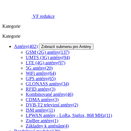
VF redukce
Kategorie
Kategorie
Antény
(402)
Zobrazit submenu pro Antény
GSM (2G) antény
(137)
UMTS (3G) antény
(94)
LTE (4G) antény
(97)
5G antény
(20)
WiFi antény
(64)
GPS antény
(65)
GLONASS antény
(34)
RFID antény
(3)
Kombinované antény
(46)
CDMA antény
(3)
DVB-T2 televizní antény
(2)
ISM antény
(11)
LPWAN antény - LoRa, Sigfox, 868 MHz
(11)
ZigBee antény
(1)
Základny k anténám
(4)