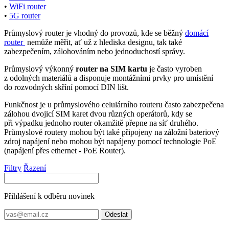
•
WiFi
router
•
5G
router
Průmyslový
router
je vhodný do provozů, kde se běžný
domácí
router
nemůže měřit, ať už z hlediska designu, tak také
zabezpečením, zálohováním nebo jednoduchostí správy.
Průmyslový výkonný
router
na SIM kartu
je často vyroben
z odolných materiálů a disponuje montážními prvky pro umístění
do rozvodných skříní pomocí DIN lišt.
Funkčnost je u průmyslového celulárního routeru často zabezpečena
zálohou dvojicí SIM karet dvou různých operátorů, kdy se
při výpadku jednoho
router
okamžitě přepne na síť druhého.
Průmyslové
routery
mohou být také připojeny na záložní bateriový
zdroj napájení nebo mohou být napájeny pomocí technologie
PoE
(napájení přes ethernet -
PoE
Router
).
Filtry
Řazení
Přihlášení k odběru novinek
Odeslat