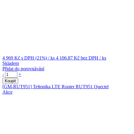
4 969 Kč
s DPH (21%)
/ ks
4 106.87 Kč
bez DPH
/ ks
Skladem
Přidat do porovnávání
-
+
Koupit
[GM-RUT951]
Teltonika LTE Router RUT951 Quectel
Akce