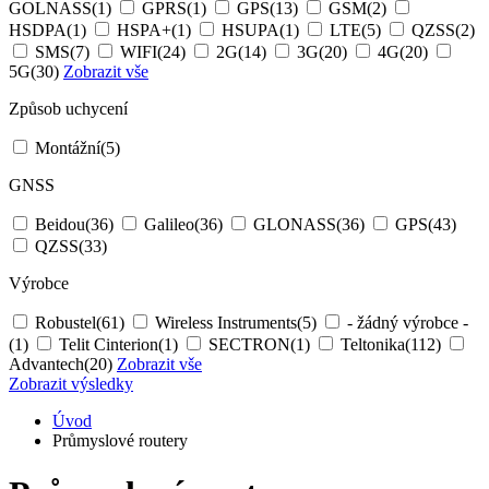
GOLNASS
(1)
GPRS
(1)
GPS
(13)
GSM
(2)
HSDPA
(1)
HSPA+
(1)
HSUPA
(1)
LTE
(5)
QZSS
(2)
SMS
(7)
WIFI
(24)
2G
(14)
3G
(20)
4G
(20)
5G
(30)
Zobrazit vše
Způsob uchycení
Montážní
(5)
GNSS
Beidou
(36)
Galileo
(36)
GLONASS
(36)
GPS
(43)
QZSS
(33)
Výrobce
Robustel
(61)
Wireless Instruments
(5)
- žádný výrobce -
(1)
Telit Cinterion
(1)
SECTRON
(1)
Teltonika
(112)
Advantech
(20)
Zobrazit vše
Zobrazit výsledky
Úvod
Průmyslové routery