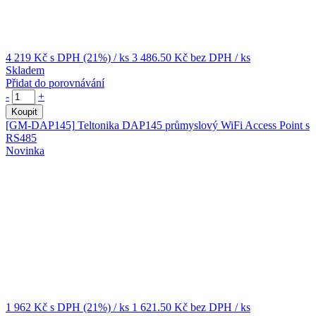
4 219 Kč
s DPH (21%)
/ ks
3 486.50 Kč
bez DPH
/ ks
Skladem
Přidat do porovnávání
-
+
Koupit
[GM-DAP145]
Teltonika DAP145 průmyslový WiFi Access Point s
RS485
Novinka
1 962 Kč
s DPH (21%)
/ ks
1 621.50 Kč
bez DPH
/ ks