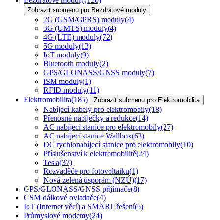
Bezdrátové moduly
(120)
Zobrazit submenu pro Bezdrátové moduly
2G (GSM/GPRS) moduly
(4)
3G (UMTS) moduly
(4)
4G (LTE) moduly
(72)
5G moduly
(13)
IoT moduly
(9)
Bluetooth moduly
(2)
GPS/GLONASS/GNSS moduly
(7)
ISM moduly
(1)
RFID moduly
(11)
Elektromobilita
(185)
Zobrazit submenu pro Elektromobilita
Nabíjecí kabely pro elektromobily
(18)
Přenosné nabíječky a redukce
(14)
AC nabíjecí stanice pro elektromobily
(27)
AC nabíjecí stanice Wallbox
(63)
DC rychlonabíjecí stanice pro elektromobily
(10)
Příslušenství k elektromobilitě
(24)
Tesla
(37)
Rozvaděče pro fotovoltaiku
(1)
Nová zelená úsporám (NZÚ)
(17)
GPS/GLONASS/GNSS přijímače
(8)
GSM dálkové ovladače
(4)
IoT (Internet věcí) a SMART řešení
(6)
Průmyslové modemy
(24)