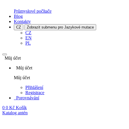
Průmyslové počítače
Blog
Kontakty
CZ
Zobrazit submenu pro Jazykové mutace
CZ
EN
PL
Můj účet
Můj účet
Můj účet
Přihlášení
Registrace
Porovnávání
0
0 Kč
Košík
Katalog antén