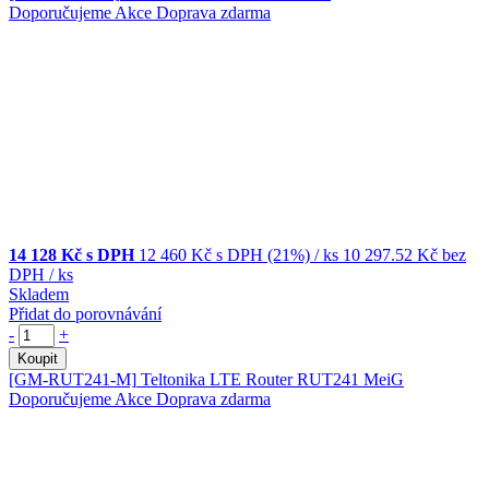
Doporučujeme
Akce
Doprava zdarma
14 128 Kč s DPH
12 460 Kč
s DPH (21%)
/ ks
10 297.52 Kč
bez
DPH
/ ks
Skladem
Přidat do porovnávání
-
+
Koupit
[GM-RUT241-M]
Teltonika LTE Router RUT241 MeiG
Doporučujeme
Akce
Doprava zdarma