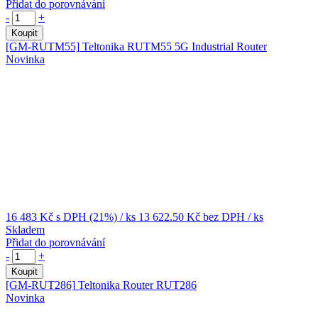
Přidat do porovnávání
-
+
Koupit
[GM-RUTM55]
Teltonika RUTM55 5G Industrial Router
Novinka
16 483 Kč
s DPH (21%)
/ ks
13 622.50 Kč
bez DPH
/ ks
Skladem
Přidat do porovnávání
-
+
Koupit
[GM-RUT286]
Teltonika Router RUT286
Novinka