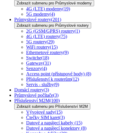
Zobrazit submenu pro Průmyslové modemy
4G (LTE) modemy
(19)
5G modemy
(4)
Průmyslové routery
(201)
Zobrazit submenu pro Průmyslové routery
2G (GSM/GPRS) routery
(1)
4G (LTE) routery
(75)
5G routery
(29)
WiFi routery
(15)
Ethernetové routery
(9)
Switche
(18)
Gateway
(31)
Senzory
(4)
Access point (přístupové body)
(8)
Příslušenství k routerům
(12)
Servis - služby
(9)
Domácí routery
(3)
Průmyslové počítače
(3)
Příslušenství M2M
(100)
Zobrazit submenu pro Příslušenství M2M
Vývojové sady
(15)
Čtečky SIM karet
(3)
Datové a napájecí kabely
(15)
Datové a napájecí konektory
(8)