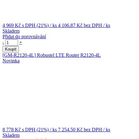
4 969 Kč
s DPH (21%)
/ ks
4 106.87 Kč
bez DPH
/ ks
Skladem
Přidat do porovnávání
-
+
Koupit
[GM-R2120-4L]
Robustel LTE Router R2120-4L
Novinka
8 778 Kč
s DPH (21%)
/ ks
7 254.50 Kč
bez DPH
/ ks
Skladem