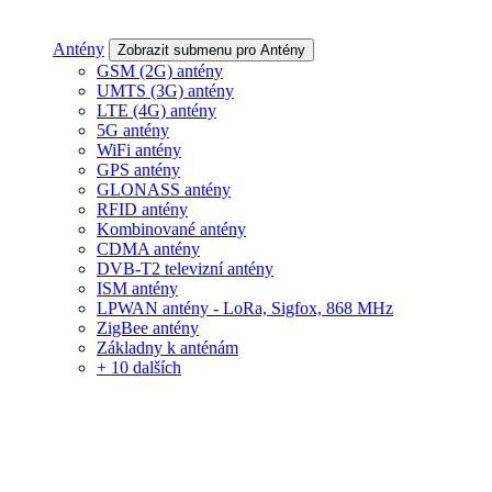
Antény
Zobrazit submenu pro Antény
GSM (2G) antény
UMTS (3G) antény
LTE (4G) antény
5G antény
WiFi antény
GPS antény
GLONASS antény
RFID antény
Kombinované antény
CDMA antény
DVB-T2 televizní antény
ISM antény
LPWAN antény - LoRa, Sigfox, 868 MHz
ZigBee antény
Základny k anténám
+ 10 dalších