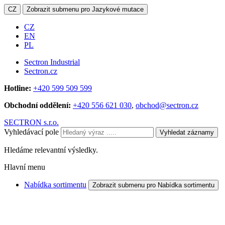
CZ
Zobrazit submenu pro Jazykové mutace
CZ
EN
PL
Sectron Industrial
Sectron.cz
Hotline:
+420 599 509 599
Obchodní oddělení:
+420 556 621 030
,
obchod@sectron.cz
SECTRON s.r.o.
Vyhledávací pole
Vyhledat záznamy
Hledáme relevantní výsledky.
Hlavní menu
Nabídka sortimentu
Zobrazit submenu pro Nabídka sortimentu