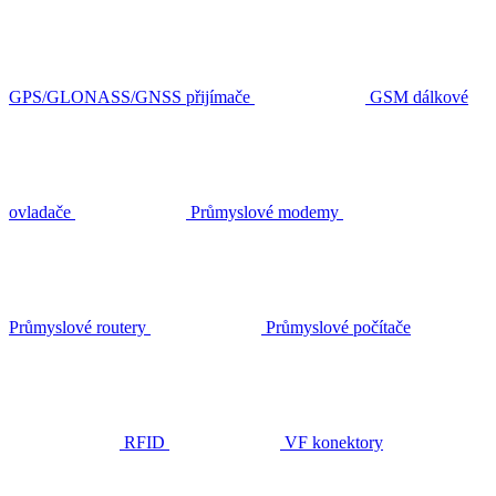
GPS/GLONASS/GNSS přijímače
GSM dálkové
ovladače
Průmyslové modemy
Průmyslové routery
Průmyslové počítače
RFID
VF konektory