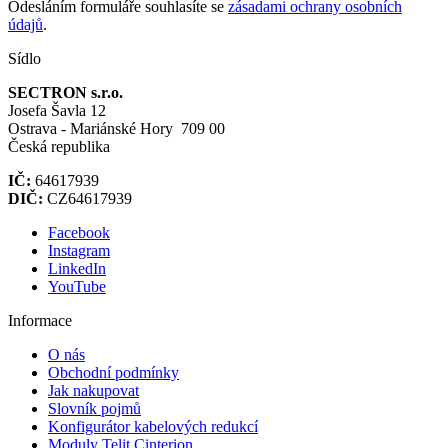
Odesláním formuláře souhlasíte se
zásadami ochrany osobních
údajů
.
Sídlo
SECTRON s.r.o.
Josefa Šavla 12
Ostrava - Mariánské Hory 709 00
Česká republika
IČ:
64617939
DIČ:
CZ64617939
Facebook
Instagram
LinkedIn
YouTube
Informace
O nás
Obchodní podmínky
Jak nakupovat
Slovník pojmů
Konfigurátor kabelových redukcí
Moduly Telit Cinterion