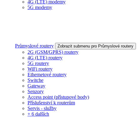
4G (LTE) modemy
5G modemy
Průmyslové routery
Zobrazit submenu pro Průmyslové routery
2G (GSM/GPRS) routery
4G (LTE) routery
5G routery
WiFi routery
Ethernetové routery
Switche
Gateway
Senzory
Access point (přístupové body)
Příslušenství k routerům
Servis - služby
+ 6 dalších