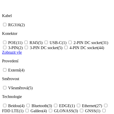
Kabel
RG316
(2)
Konektor
POE
(11)
RJ45
(5)
USB-C
(1)
2-PIN DC socket
(31)
3-PIN
(2)
3-PIN DC socket
(5)
4-PIN DC socket
(44)
Zobrazit vše
Provedení
Externí
(4)
Směrovost
Všesměrová
(5)
Technologie
Beidou
(4)
Bluetooth
(3)
EDGE
(1)
Ethernet
(27)
FDD LTE
(1)
Galileo
(4)
GLONASS
(3)
GNSS
(1)