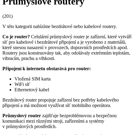
Průmyslové routery
(201)
V této kategorii nabízíme bezdrátové nebo kabelové
routery
.
Co je
router
?
Celulární průmyslový
router
je zařízení, které
vytváří
síť pro kabelové i bezdrátové připojení a je vyrobeno z materiálů,
které snesou nasazení v provozech, dopravních prostředcích apod.
Routery jsou konstruovány tak, aby odolávaly extrémním teplotám,
vibracím, prachu a vlhkosti.
P
řipojení k internetu obstarává pro
router
:
Vložená SIM karta
WiFi
síť
Ethernetový kabel
Bezdrátový
router
p
ropojuje zařízení bez potřeby kabelového
připojení a má možnost využívat síť mobilního operátora.
Průmyslový
router
zajišťuje bezproblémovou a bezpečnou
komunikaci mezi různými stroji, zařízeními a systémy
v průmyslových prostředích.