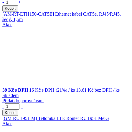
-
+
Koupit
[AM-RT-ETH150-CAT5E]
Ethernet kabel CAT5e, RJ45/RJ45,
šedý, 1,5m
Akce
39 Kč s DPH
16 Kč
s DPH (21%)
/ ks
13.61 Kč
bez DPH
/ ks
Skladem
Přidat do porovnávání
-
+
Koupit
[GM-RUT951-M]
Teltonika LTE Router RUT951 MeiG
Akce