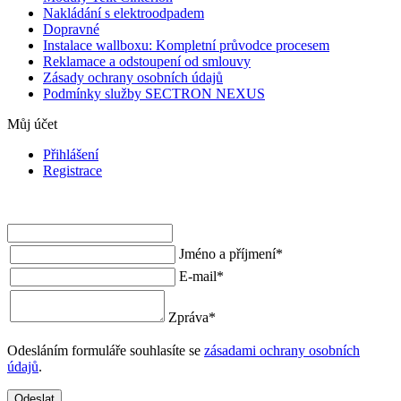
Nakládání s elektroodpadem
Dopravné
Instalace wallboxu: Kompletní průvodce procesem
Reklamace a odstoupení od smlouvy
Zásady ochrany osobních údajů
Podmínky služby SECTRON NEXUS
Můj účet
Přihlášení
Registrace
Jméno a příjmení
*
E-mail
*
Zpráva
*
Odesláním formuláře souhlasíte se
zásadami ochrany osobních
údajů
.
Odeslat