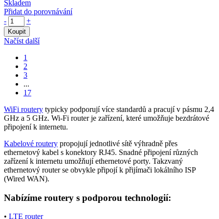
Skladem
Přidat do porovnávání
-
+
Koupit
Načíst další
1
2
3
...
17
WiFi
routery
typicky podporují více standardů a pracují v pásmu 2,4
GHz a 5 GHz.
Wi-Fi
router
je zařízení, které umožňuje bezdrátové
připojení k internetu.
Kabelové
routery
propojují jednotlivé sítě výhradně přes
ethernetový
kabel s
konektory
RJ45. Snadné připojení různých
zařízení k internetu umožňují ethernetové porty. Takzvaný
ethernetový
router
se obvykle připojí k přijímači lokálního ISP
(Wired WAN).
Nabízíme
routery
s podporou technologií:
•
LTE
router