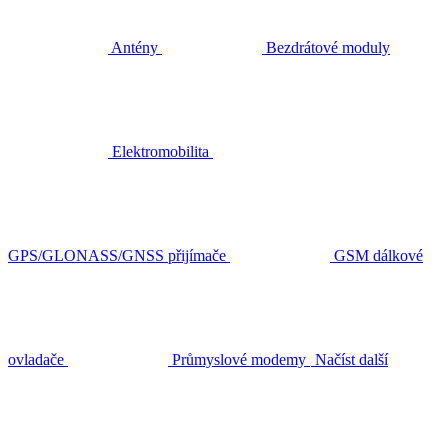
Antény
Bezdrátové moduly
Elektromobilita
GPS/GLONASS/GNSS přijímače
GSM dálkové
ovladače
Průmyslové modemy
Načíst další