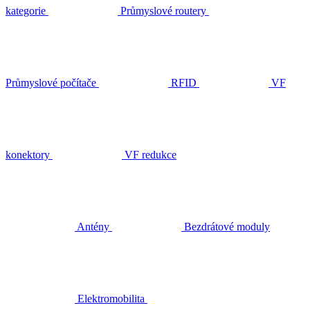
kategorie
Průmyslové routery
Průmyslové počítače
RFID
VF
konektory
VF redukce
Antény
Bezdrátové moduly
Elektromobilita