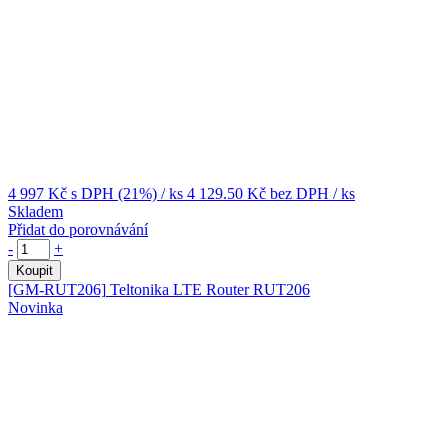
4 997 Kč
s DPH (21%)
/ ks
4 129.50 Kč
bez DPH
/ ks
Skladem
Přidat do porovnávání
-
+
Koupit
[GM-RUT206]
Teltonika LTE Router RUT206
Novinka