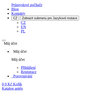
Průmyslové počítače
Blog
Kontakty
CZ
Zobrazit submenu pro Jazykové mutace
CZ
EN
PL
Můj účet
Můj účet
Můj účet
Přihlášení
Registrace
Porovnávání
0
0 Kč
Košík
Katalog antén