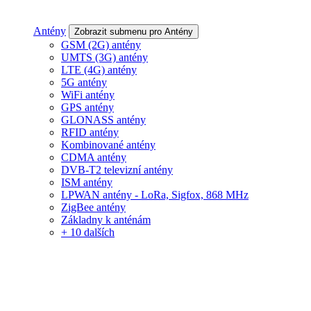
Antény
Zobrazit submenu pro Antény
GSM (2G) antény
UMTS (3G) antény
LTE (4G) antény
5G antény
WiFi antény
GPS antény
GLONASS antény
RFID antény
Kombinované antény
CDMA antény
DVB-T2 televizní antény
ISM antény
LPWAN antény - LoRa, Sigfox, 868 MHz
ZigBee antény
Základny k anténám
+ 10 dalších