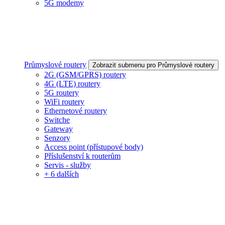
5G modemy
Průmyslové routery
Zobrazit submenu pro Průmyslové routery
2G (GSM/GPRS) routery
4G (LTE) routery
5G routery
WiFi routery
Ethernetové routery
Switche
Gateway
Senzory
Access point (přístupové body)
Příslušenství k routerům
Servis - služby
+ 6 dalších