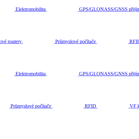
Elektromobilita
GPS/GLONASS/GNSS přijím
ové routery
Průmyslové počítače
RFI
Elektromobilita
GPS/GLONASS/GNSS přijím
Průmyslové počítače
RFID
VF k