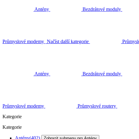
Antény
Bezdrátové moduly
Průmyslové modemy
Načíst další kategorie
Průmysl
Antény
Bezdrátové moduly
Průmyslové modemy
Průmyslové routery
Kategorie
Kategorie
Antény
(402)
Zobrazit submenu pro Antény