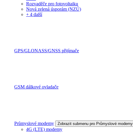
Rozvaděče pro fotovoltaiku
Nová zelená úsporám (NZÚ)
+ 4 další
GPS/GLONASS/GNSS přijímače
GSM dálkové ovladače
Průmyslové modemy
Zobrazit submenu pro Průmyslové modemy
4G (LTE) modemy