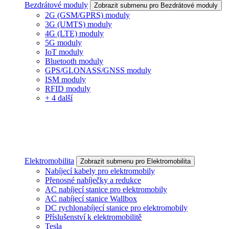
Bezdrátové moduly
Zobrazit submenu pro Bezdrátové moduly
2G (GSM/GPRS) moduly
3G (UMTS) moduly
4G (LTE) moduly
5G moduly
IoT moduly
Bluetooth moduly
GPS/GLONASS/GNSS moduly
ISM moduly
RFID moduly
+ 4 další
Elektromobilita
Zobrazit submenu pro Elektromobilita
Nabíjecí kabely pro elektromobily
Přenosné nabíječky a redukce
AC nabíjecí stanice pro elektromobily
AC nabíjecí stanice Wallbox
DC rychlonabíjecí stanice pro elektromobily
Příslušenství k elektromobilitě
Tesla