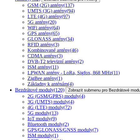
GSM (2G) antény
(137)
UMTS (3G) antény
(94)
LTE (4G) antény
(97)
5G antény
(20)
WiFi antény
(64)
GPS antény
(65)
GLONASS antény
(34)
RFID antény
(3)
Kombinované antény
(46)
CDMA antény
(3)
DVB-T2 televizní antény
(2)
ISM antény
(11)
LPWAN antény - LoRa, Sigfox, 868 MHz
(11)
ZigBee antény
(1)
Základny k anténám
(4)
Bezdrátové moduly
(120)
Zobrazit submenu pro Bezdrátové modu
2G (GSM/GPRS) moduly
(4)
3G (UMTS) moduly
(4)
4G (LTE) moduly
(72)
5G moduly
(13)
IoT moduly
(9)
Bluetooth moduly
(2)
GPS/GLONASS/GNSS moduly
(7)
ISM moduly
(1)