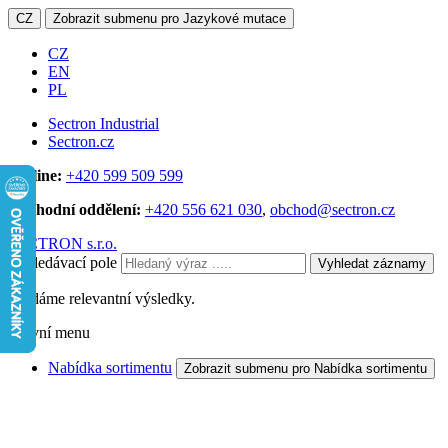
CZ
Zobrazit submenu pro Jazykové mutace
CZ
EN
PL
Sectron Industrial
Sectron.cz
Hotline:
+420 599 509 599
Obchodní oddělení:
+420 556 621 030
,
obchod@sectron.cz
SECTRON s.r.o.
Vyhledávací pole
Vyhledat záznamy
Hledáme relevantní výsledky.
Hlavní menu
Nabídka sortimentu
Zobrazit submenu pro Nabídka sortimentu