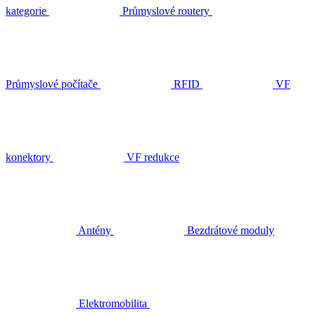
kategorie
Průmyslové routery
Průmyslové počítače
RFID
VF
konektory
VF redukce
Antény
Bezdrátové moduly
Elektromobilita