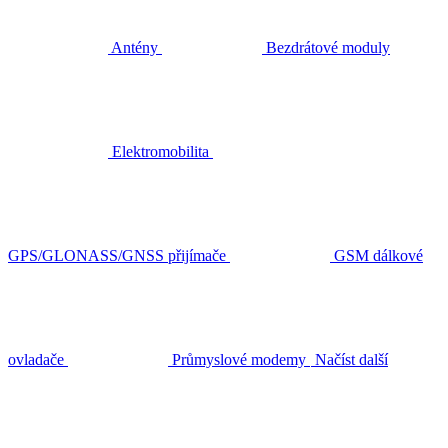
Antény
Bezdrátové moduly
Elektromobilita
GPS/GLONASS/GNSS přijímače
GSM dálkové
ovladače
Průmyslové modemy
Načíst další