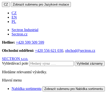
CZ
Zobrazit submenu pro Jazykové mutace
CZ
EN
PL
Sectron Industrial
Sectron.cz
Hotline:
+420 599 509 599
Obchodní oddělení:
+420 556 621 030
,
obchod@sectron.cz
SECTRON s.r.o.
Vyhledávací pole
Vyhledat záznamy
Hledáme relevantní výsledky.
Hlavní menu
Nabídka sortimentu
Zobrazit submenu pro Nabídka sortimentu