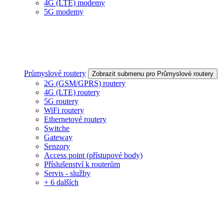
4G (LTE) modemy
5G modemy
Průmyslové routery
Zobrazit submenu pro Průmyslové routery
2G (GSM/GPRS) routery
4G (LTE) routery
5G routery
WiFi routery
Ethernetové routery
Switche
Gateway
Senzory
Access point (přístupové body)
Příslušenství k routerům
Servis - služby
+ 6 dalších