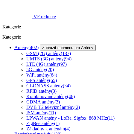
VF redukce
Kategorie
Kategorie
Antény
(402)
Zobrazit submenu pro Antény
GSM (2G) antény
(137)
UMTS (3G) antény
(94)
LTE (4G) antény
(97)
5G antény
(20)
WiFi antény
(64)
GPS antény
(65)
GLONASS antény
(34)
RFID antény
(3)
Kombinované antény
(46)
CDMA antény
(3)
DVB-T2 televizní antény
(2)
ISM antény
(11)
LPWAN antény - LoRa, Sigfox, 868 MHz
(11)
ZigBee antény
(1)
Základny k anténám
(4)