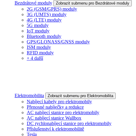
Bezdrátové moduly
Zobrazit submenu pro Bezdrátové moduly
2G (GSM/GPRS) moduly
3G (UMTS) moduly
4G (LTE) moduly
5G moduly
IoT moduly
Bluetooth moduly
GPS/GLONASS/GNSS moduly
ISM moduly
RFID moduly
+ 4 další
Elektromobilita
Zobrazit submenu pro Elektromobilita
Nabíjecí kabely pro elektromobily
Přenosné nabíječky a redukce
AC nabíjecí stanice pro elektromobily
AC nabíjecí stanice Wallbox
DC rychlonabíjecí stanice pro elektromobily
Příslušenství k elektromobilitě
Tesla