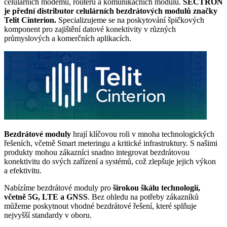
celulárních
modemů
,
routerů
a komunikačních modulů.
SECTRON
je přední distributor celulárních bezdrátových modulů značky
Telit Cinterion.
Specializujeme se na poskytování špičkových
komponent pro zajištění datové konektivity v různých
průmyslových a komerčních aplikacích.
Bezdrátové
moduly
hrají klíčovou roli v mnoha technologických
řešeních, včetně Smart meteringu a kritické infrastruktury. S našimi
produkty mohou zákazníci snadno integrovat bezdrátovou
konektivitu do svých zařízení a systémů, což zlepšuje jejich výkon
a efektivitu.
Nabízíme bezdrátové
moduly
pro
širokou škálu technologií,
včetně 5G, LTE a GNSS
. Bez ohledu na potřeby zákazníků
můžeme poskytnout vhodné bezdrátové řešení, které splňuje
nejvyšší standardy v oboru.