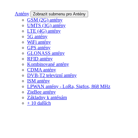
Antény
Zobrazit submenu pro Antény
GSM (2G) antény
UMTS (3G) antény
LTE (4G) antény
5G antény
WiFi antény
GPS antény
GLONASS antény
RFID antény
Kombinované antény
CDMA antény
DVB-T2 televizní antény
ISM antény
LPWAN antény - LoRa, Sigfox, 868 MHz
ZigBee antény
Základny k anténám
+ 10 dalších