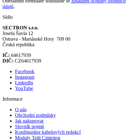
Odesláním formuláře souhlasíte se
zásadami ochrany osobních
údajů
.
Sídlo
SECTRON s.r.o.
Josefa Šavla 12
Ostrava - Mariánské Hory 709 00
Česká republika
IČ:
64617939
DIČ:
CZ64617939
Facebook
Instagram
LinkedIn
YouTube
Informace
O nás
Obchodní podmínky
Jak nakupovat
Slovník pojmů
Konfigurátor kabelových redukcí
Moduly Telit Cinterion