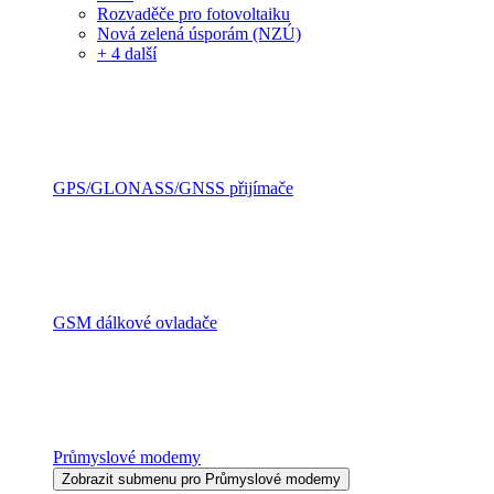
Rozvaděče pro fotovoltaiku
Nová zelená úsporám (NZÚ)
+ 4 další
GPS/GLONASS/GNSS přijímače
GSM dálkové ovladače
Průmyslové modemy
Zobrazit submenu pro Průmyslové modemy