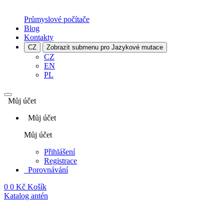
Průmyslové počítače
Blog
Kontakty
CZ
Zobrazit submenu pro Jazykové mutace
CZ
EN
PL
Můj účet
Můj účet
Můj účet
Přihlášení
Registrace
Porovnávání
0
0 Kč
Košík
Katalog antén