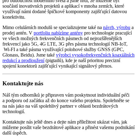
pro budoucnost moderního světa a jsme hrdí, že můžeme být
součástí inovativních projektů a aplikací v mnoha zemích, které
využívají námi dodané špičkové komponenty zajišťující datovou
konektivitu.
Mimo celulárních modulů se specializujeme také na
návrh, výrobu
a
prodej antén. V
portfoliu nabízíme
antény
pro technologie pracující
ve všech možných frekvenčních pásmech od nejrozšířenějších
frekvencí jako 5G, 4G LTE,
3G
přes pásma technologií NB-
IoT
,
Wi-FI a také pásma využívající polohové služby GNSS (GPC,
Glonass, Beidu). Jsme také
výrobci vysokofrekvenčních koaxiálních
redukcí a prodloužení
(pigtailů), kde je naší prioritou precizní
spojení
konektorů
zajišťující vynikající signálový přenos.
Kontaktujte nás
Náš tým odborníků je připraven vám poskytnout individuální péči
a podporu od začátku až do konce vašeho projektu. Spolehněte se
na nás jako na váš spolehlivý partner v oblasti bezdrátových
technologií.
Kontaktujte nás ještě dnes a dejte nám příležitost ukázat vám, jak
můžeme posílit vaše bezdrátové aplikace a přinést vašemu podnikání
další úspěch.