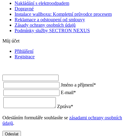
Nakládání s elektroodpadem
Dopravné
Instalace wallboxu: Kompletní průvodce procesem
Reklamace a odstoupení od smlouvy
Zásady ochrany osobních údajů
Podmínky služby SECTRON NEXUS
Můj účet
Přihlášení
Registrace
Jméno a příjmení
*
E-mail
*
Zpráva
*
Odesláním formuláře souhlasíte se
zásadami ochrany osobních
údajů
.
Odeslat