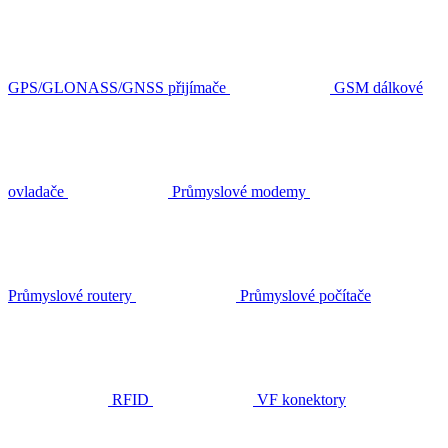
GPS/GLONASS/GNSS přijímače
GSM dálkové
ovladače
Průmyslové modemy
Průmyslové routery
Průmyslové počítače
RFID
VF konektory