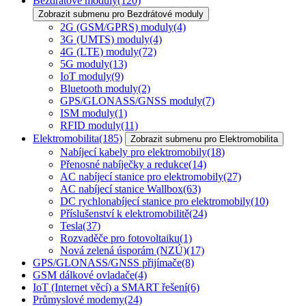
Bezdrátové moduly
(120)
Zobrazit submenu pro Bezdrátové moduly
2G (GSM/GPRS) moduly
(4)
3G (UMTS) moduly
(4)
4G (LTE) moduly
(72)
5G moduly
(13)
IoT moduly
(9)
Bluetooth moduly
(2)
GPS/GLONASS/GNSS moduly
(7)
ISM moduly
(1)
RFID moduly
(11)
Elektromobilita
(185)
Zobrazit submenu pro Elektromobilita
Nabíjecí kabely pro elektromobily
(18)
Přenosné nabíječky a redukce
(14)
AC nabíjecí stanice pro elektromobily
(27)
AC nabíjecí stanice Wallbox
(63)
DC rychlonabíjecí stanice pro elektromobily
(10)
Příslušenství k elektromobilitě
(24)
Tesla
(37)
Rozvaděče pro fotovoltaiku
(1)
Nová zelená úsporám (NZÚ)
(17)
GPS/GLONASS/GNSS přijímače
(8)
GSM dálkové ovladače
(4)
IoT (Internet věcí) a SMART řešení
(6)
Průmyslové modemy
(24)