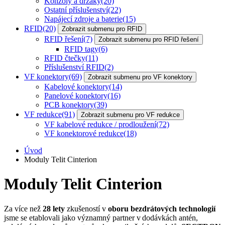
Konzoly a držáky
(20)
Ostatní příslušenství
(22)
Napájecí zdroje a baterie
(15)
RFID
(20)
Zobrazit submenu pro RFID
RFID řešení
(7)
Zobrazit submenu pro RFID řešení
RFID tagy
(6)
RFID čtečky
(11)
Příslušenství RFID
(2)
VF konektory
(69)
Zobrazit submenu pro VF konektory
Kabelové konektory
(14)
Panelové konektory
(16)
PCB konektory
(39)
VF redukce
(91)
Zobrazit submenu pro VF redukce
VF kabelové redukce / prodloužení
(72)
VF konektorové redukce
(18)
Úvod
Moduly Telit Cinterion
Moduly Telit Cinterion
Za více než
28 lety
zkušeností v
oboru bezdrátových technologií
jsme se etablovali jako významný partner v dodávkách antén,