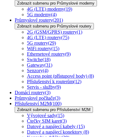
Zobrazit submenu pro Průmyslové modemy
4G (LTE) modemy
(19)
5G modemy
(4)
Průmyslové routery
(201)
Zobrazit submenu pro Průmyslové routery
2G (GSM/GPRS) routery
(1)
4G (LTE) routery
(75)
5G routery
(29)
WiFi routery
(15)
Ethernetové routery
(9)
Switche
(18)
Gateway
(31)
Senzory
(4)
Access point (přístupové body)
(8)
Příslušenství k routerům
(12)
Servis - služby
(9)
Domácí routery
(3)
Průmyslové počítače
(3)
Příslušenství M2M
(100)
Zobrazit submenu pro Příslušenství M2M
Vývojové sady
(15)
Čtečky SIM karet
(3)
Datové a napájecí kabely
(15)
Datové a napájecí konektory
(8)