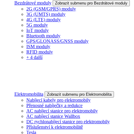
Bezdrátové moduly
Zobrazit submenu pro Bezdrátové moduly
2G (GSM/GPRS) moduly
3G (UMTS) moduly
4G (LTE) moduly
5G moduly
IoT moduly
Bluetooth moduly
GPS/GLONASS/GNSS moduly
ISM moduly
RFID moduly
+ 4 další
Elektromobilita
Zobrazit submenu pro Elektromobilita
Nabíjecí kabely pro elektromobily
Přenosné nabíječky a redukce
AC nabíjecí stanice pro elektromobily
AC nabíjecí stanice Wallbox
DC rychlonabíjecí stanice pro elektromobily
Příslušenství k elektromobilitě
Tesla