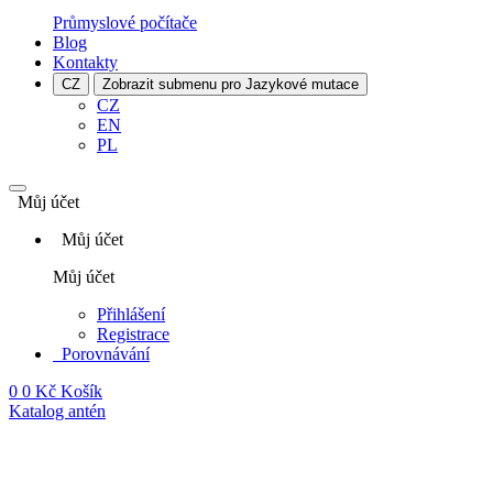
Průmyslové počítače
Blog
Kontakty
CZ
Zobrazit submenu pro Jazykové mutace
CZ
EN
PL
Můj účet
Můj účet
Můj účet
Přihlášení
Registrace
Porovnávání
0
0 Kč
Košík
Katalog antén