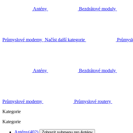
Antény
Bezdrátové moduly
Průmyslové modemy
Načíst další kategorie
Průmysl
Antény
Bezdrátové moduly
Průmyslové modemy
Průmyslové routery
Kategorie
Kategorie
Antény
(402)
Zobrazit submenu pro Antény