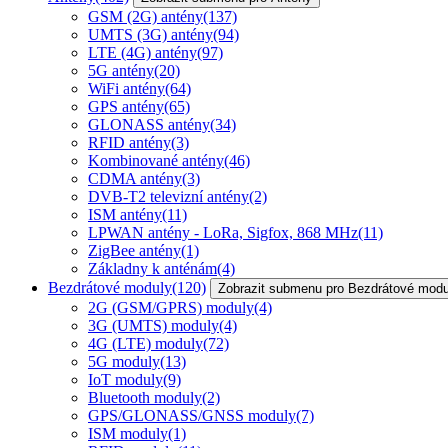
GSM (2G) antény
(137)
UMTS (3G) antény
(94)
LTE (4G) antény
(97)
5G antény
(20)
WiFi antény
(64)
GPS antény
(65)
GLONASS antény
(34)
RFID antény
(3)
Kombinované antény
(46)
CDMA antény
(3)
DVB-T2 televizní antény
(2)
ISM antény
(11)
LPWAN antény - LoRa, Sigfox, 868 MHz
(11)
ZigBee antény
(1)
Základny k anténám
(4)
Bezdrátové moduly
(120)
Zobrazit submenu pro Bezdrátové modu
2G (GSM/GPRS) moduly
(4)
3G (UMTS) moduly
(4)
4G (LTE) moduly
(72)
5G moduly
(13)
IoT moduly
(9)
Bluetooth moduly
(2)
GPS/GLONASS/GNSS moduly
(7)
ISM moduly
(1)