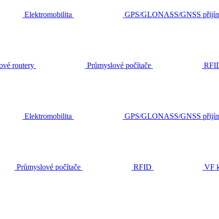
Elektromobilita
GPS/GLONASS/GNSS přijím
ové routery
Průmyslové počítače
RFI
Elektromobilita
GPS/GLONASS/GNSS přijím
Průmyslové počítače
RFID
VF k