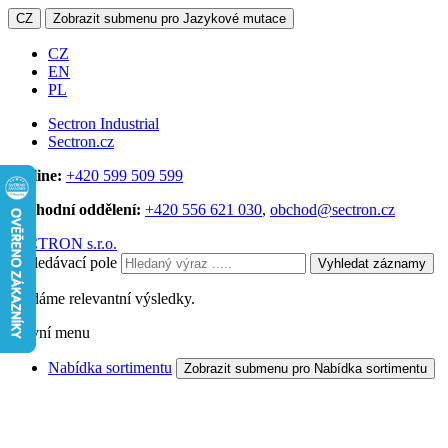
CZ
Zobrazit submenu pro Jazykové mutace
CZ
EN
PL
Sectron Industrial
Sectron.cz
Hotline:
+420 599 509 599
Obchodní oddělení:
+420 556 621 030
,
obchod@sectron.cz
SECTRON s.r.o.
Vyhledávací pole
Vyhledat záznamy
Hledáme relevantní výsledky.
Hlavní menu
Nabídka sortimentu
Zobrazit submenu pro Nabídka sortimentu