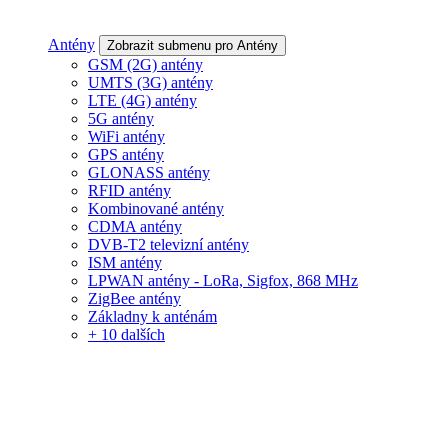
Antény
Zobrazit submenu pro Antény
GSM (2G) antény
UMTS (3G) antény
LTE (4G) antény
5G antény
WiFi antény
GPS antény
GLONASS antény
RFID antény
Kombinované antény
CDMA antény
DVB-T2 televizní antény
ISM antény
LPWAN antény - LoRa, Sigfox, 868 MHz
ZigBee antény
Základny k anténám
+ 10 dalších