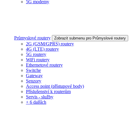
5G modemy
Průmyslové routery
Zobrazit submenu pro Průmyslové routery
2G (GSM/GPRS) routery
4G (LTE) routery
5G routery
WiFi routery
Ethernetové routery
Switche
Gateway
Senzory
Access point (přístupové body)
Příslušenství k routerům
Servis - služby
+ 6 dalších