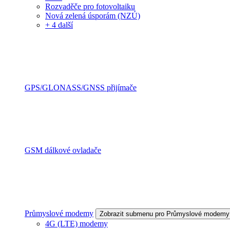
Rozvaděče pro fotovoltaiku
Nová zelená úsporám (NZÚ)
+ 4 další
GPS/GLONASS/GNSS přijímače
GSM dálkové ovladače
Průmyslové modemy
Zobrazit submenu pro Průmyslové modemy
4G (LTE) modemy