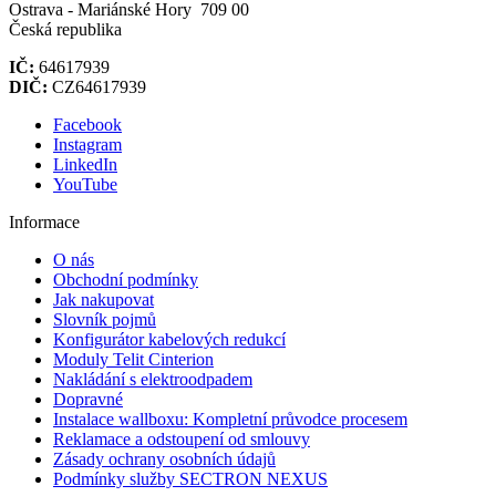
Ostrava - Mariánské Hory 709 00
Česká republika
IČ:
64617939
DIČ:
CZ64617939
Facebook
Instagram
LinkedIn
YouTube
Informace
O nás
Obchodní podmínky
Jak nakupovat
Slovník pojmů
Konfigurátor kabelových redukcí
Moduly Telit Cinterion
Nakládání s elektroodpadem
Dopravné
Instalace wallboxu: Kompletní průvodce procesem
Reklamace a odstoupení od smlouvy
Zásady ochrany osobních údajů
Podmínky služby SECTRON NEXUS