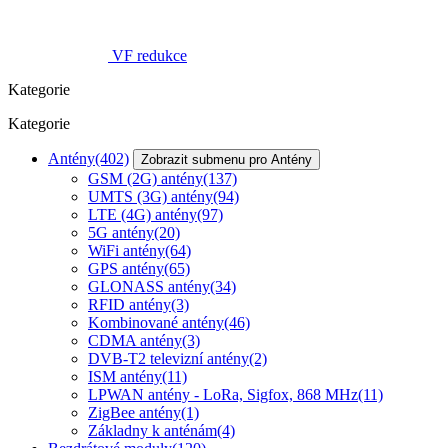
VF redukce
Kategorie
Kategorie
Antény
(402)
Zobrazit submenu pro Antény
GSM (2G) antény
(137)
UMTS (3G) antény
(94)
LTE (4G) antény
(97)
5G antény
(20)
WiFi antény
(64)
GPS antény
(65)
GLONASS antény
(34)
RFID antény
(3)
Kombinované antény
(46)
CDMA antény
(3)
DVB-T2 televizní antény
(2)
ISM antény
(11)
LPWAN antény - LoRa, Sigfox, 868 MHz
(11)
ZigBee antény
(1)
Základny k anténám
(4)