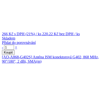
266 Kč
s DPH (21%)
/ ks
220.22 Kč
bez DPH
/ ks
Skladem
Přidat do porovnávání
-
+
Koupit
[AO-A868-G402S]
Anténa ISM konektorová G402, 868 MHz,
90°/180°, 2 dBi, SMA(m)