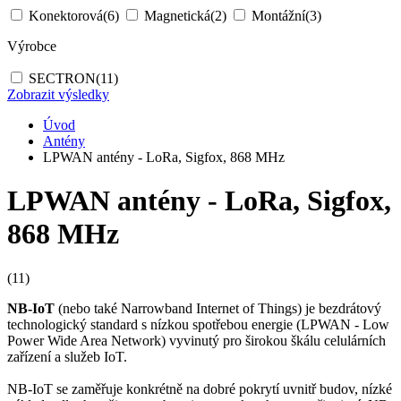
Konektorová
(6)
Magnetická
(2)
Montážní
(3)
Výrobce
SECTRON
(11)
Zobrazit výsledky
Úvod
Antény
LPWAN antény - LoRa, Sigfox, 868 MHz
LPWAN antény - LoRa, Sigfox,
868 MHz
(11)
NB-
IoT
(nebo také Narrowband Internet of Things) je bezdrátový
technologický standard s nízkou spotřebou energie (LPWAN - Low
Power Wide Area Network) vyvinutý pro širokou škálu celulárních
zařízení a služeb
IoT
.
NB-
IoT
se zaměřuje konkrétně na dobré pokrytí uvnitř budov, nízké