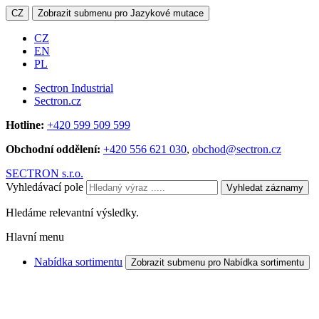
CZ
Zobrazit submenu pro Jazykové mutace
CZ
EN
PL
Sectron Industrial
Sectron.cz
Hotline:
+420 599 509 599
Obchodní oddělení:
+420 556 621 030
,
obchod@sectron.cz
SECTRON s.r.o.
Vyhledávací pole
Vyhledat záznamy
Hledáme relevantní výsledky.
Hlavní menu
Nabídka sortimentu
Zobrazit submenu pro Nabídka sortimentu