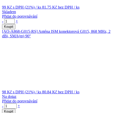
99 Kč
s DPH (21%)
/ ks
81.75 Kč
bez DPH
/ ks
Skladem
Přidat do porovnávání
-
+
Koupit
[AO-A868-G015-RS]
Anténa ISM konektorová G015, 868 MHz, 2
dBi, SMA(m) 90°
98 Kč
s DPH (21%)
/ ks
80.84 Kč
bez DPH
/ ks
Na dotaz
Přidat do porovnávání
-
+
Koupit