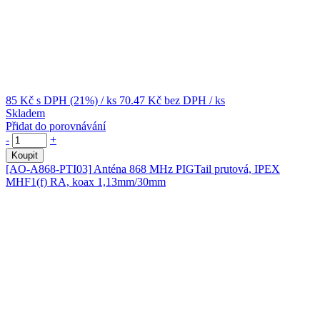
85 Kč
s DPH (21%)
/ ks
70.47 Kč
bez DPH
/ ks
Skladem
Přidat do porovnávání
-
+
Koupit
[AO-A868-PTI03]
Anténa 868 MHz PIGTail prutová, IPEX
MHF1(f) RA, koax 1,13mm/30mm