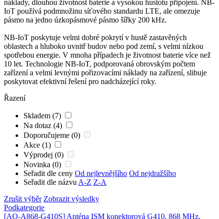
náklady, dlouhou životnost baterie a vysokou hustotu připojení. NB-
IoT
používá podmnožinu síťového standardu LTE, ale omezuje
pásmo na jedno úzkopásmové pásmo šířky 200 kHz.
NB-
IoT
poskytuje velmi dobré pokrytí v hustě zastavěných
oblastech a hluboko uvnitř budov nebo pod zemí, s velmi nízkou
spotřebou energie. V mnoha případech je životnost baterie více než
10 let. Technologie NB-
IoT
, podporovaná obrovským počtem
zařízení a velmi levnými pořizovacími náklady na zařízení, slibuje
poskytovat efektivní řešení pro nadcházející roky.
Řazení
Skladem (7)
Na dotaz (4)
Doporučujeme (0)
Akce (1)
Výprodej (0)
Novinka (0)
Seřadit dle ceny
Od nejlevnějšího
Od nejdražšího
Seřadit dle názvu
A-Z
Z-A
Zrušit výběr
Zobrazit výsledky
Podkategorie
[AO-A868-G410S]
Anténa ISM konektorová G410, 868 MHz,