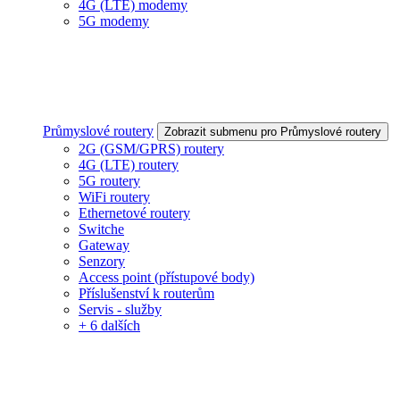
4G (LTE) modemy
5G modemy
Průmyslové routery
Zobrazit submenu pro Průmyslové routery
2G (GSM/GPRS) routery
4G (LTE) routery
5G routery
WiFi routery
Ethernetové routery
Switche
Gateway
Senzory
Access point (přístupové body)
Příslušenství k routerům
Servis - služby
+ 6 dalších