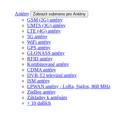
Antény
Zobrazit submenu pro Antény
GSM (2G) antény
UMTS (3G) antény
LTE (4G) antény
5G antény
WiFi antény
GPS antény
GLONASS antény
RFID antény
Kombinované antény
CDMA antény
DVB-T2 televizní antény
ISM antény
LPWAN antény - LoRa, Sigfox, 868 MHz
ZigBee antény
Základny k anténám
+ 10 dalších