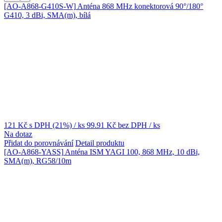
[AO-A868-G410S-W]
Anténa 868 MHz konektorová 90°/180°
G410, 3 dBi, SMA(m), bílá
121 Kč
s DPH (21%)
/ ks
99.91 Kč
bez DPH
/ ks
Na dotaz
Přidat do porovnávání
Detail produktu
[AO-A868-YASS]
Anténa ISM YAGI 100, 868 MHz, 10 dBi,
SMA(m), RG58/10m