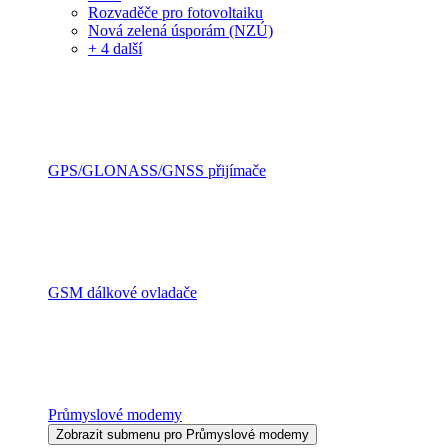
Rozvaděče pro fotovoltaiku
Nová zelená úsporám (NZÚ)
+ 4 další
GPS/GLONASS/GNSS přijímače
GSM dálkové ovladače
Průmyslové modemy
Zobrazit submenu pro Průmyslové modemy