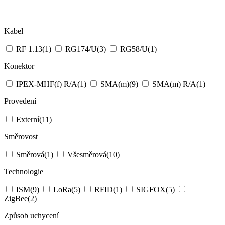
Kabel
RF 1.13
(1)
RG174/U
(3)
RG58/U
(1)
Konektor
IPEX-MHF(f) R/A
(1)
SMA(m)
(9)
SMA(m) R/A
(1)
Provedení
Externí
(11)
Směrovost
Směrová
(1)
Všesměrová
(10)
Technologie
ISM
(9)
LoRa
(5)
RFID
(1)
SIGFOX
(5)
ZigBee
(2)
Způsob uchycení