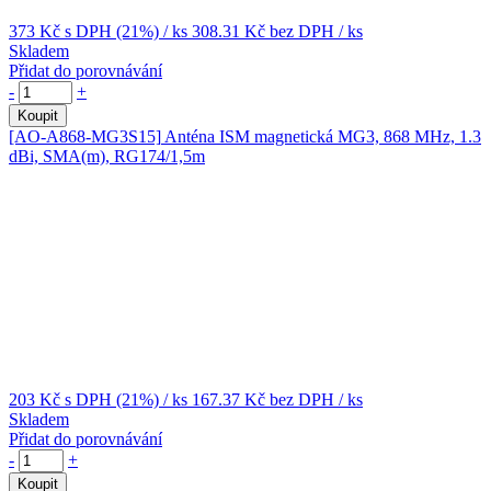
373 Kč
s DPH (21%)
/ ks
308.31 Kč
bez DPH
/ ks
Skladem
Přidat do porovnávání
-
+
Koupit
[AO-A868-MG3S15]
Anténa ISM magnetická MG3, 868 MHz, 1.3
dBi, SMA(m), RG174/1,5m
203 Kč
s DPH (21%)
/ ks
167.37 Kč
bez DPH
/ ks
Skladem
Přidat do porovnávání
-
+
Koupit