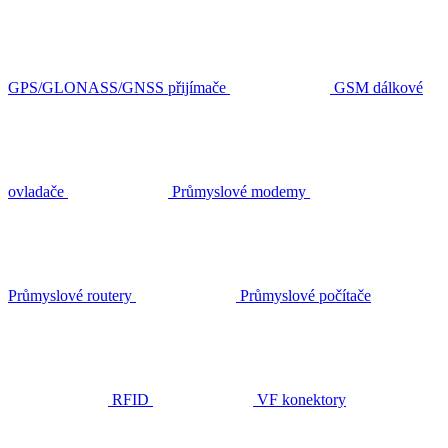
GPS/GLONASS/GNSS přijímače
GSM dálkové
ovladače
Průmyslové modemy
Průmyslové routery
Průmyslové počítače
RFID
VF konektory