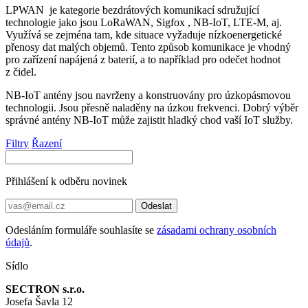
LPWAN je kategorie bezdrátových komunikací sdružující
technologie jako jsou
LoRaWAN
,
Sigfox
, NB-
IoT
, LTE-M, aj.
Využívá se zejména tam, kde situace vyžaduje nízkoenergetické
přenosy dat malých objemů. Tento způsob komunikace je vhodný
pro zařízení napájená z baterií, a to například pro odečet hodnot
z čidel.
NB-
IoT
antény
jsou navrženy a konstruovány pro úzkopásmovou
technologii. Jsou přesně naladěny na úzkou frekvenci. Dobrý výběr
správné
antény
NB-
IoT
může zajistit hladký chod vaší
IoT
služby.
Filtry
Řazení
Přihlášení k odběru novinek
Odeslat
Odesláním formuláře souhlasíte se
zásadami ochrany osobních
údajů
.
Sídlo
SECTRON s.r.o.
Josefa Šavla 12