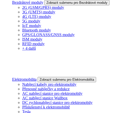
Bezdrátové moduly
Zobrazit submenu pro Bezdrátové moduly
2G (GSM/GPRS) moduly
3G (UMTS) moduly
4G (LTE) moduly
5G moduly
IoT moduly
Bluetooth moduly
GPS/GLONASS/GNSS moduly
ISM moduly
RFID moduly
+ 4 další
Elektromobilita
Zobrazit submenu pro Elektromobilita
Nabíjecí kabely pro elektromobily
Přenosné nabíječky a redukce
AC nabíjecí stanice pro elektromobily
AC nabíjecí stanice Wallbox
DC rychlonabíjecí stanice pro elektromobily
Příslušenství k elektromobilitě
Tesla