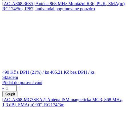
[AO-A868-36S5]
Anténa 868 MHz Montážní R36, PUK, SMA(m),
RG174/5m, IP67, antivandal pogumované pouzdro
490 Kč
s DPH (21%)
/ ks
405.21 Kč
bez DPH
/ ks
Skladem
Přidat do porovnávání
-
+
Koupit
[AO-A868-MG3SRA2]
Anténa ISM magnetická MG3, 868 MHz,
1,3 dBi, SMA(m) 90°, RG174/3m