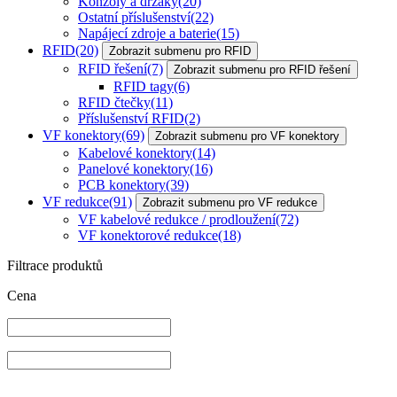
Konzoly a držáky
(20)
Ostatní příslušenství
(22)
Napájecí zdroje a baterie
(15)
RFID
(20)
Zobrazit submenu pro RFID
RFID řešení
(7)
Zobrazit submenu pro RFID řešení
RFID tagy
(6)
RFID čtečky
(11)
Příslušenství RFID
(2)
VF konektory
(69)
Zobrazit submenu pro VF konektory
Kabelové konektory
(14)
Panelové konektory
(16)
PCB konektory
(39)
VF redukce
(91)
Zobrazit submenu pro VF redukce
VF kabelové redukce / prodloužení
(72)
VF konektorové redukce
(18)
Filtrace produktů
Cena