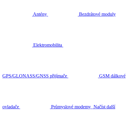
Antény
Bezdrátové moduly
Elektromobilita
GPS/GLONASS/GNSS přijímače
GSM dálkové
ovladače
Průmyslové modemy
Načíst další