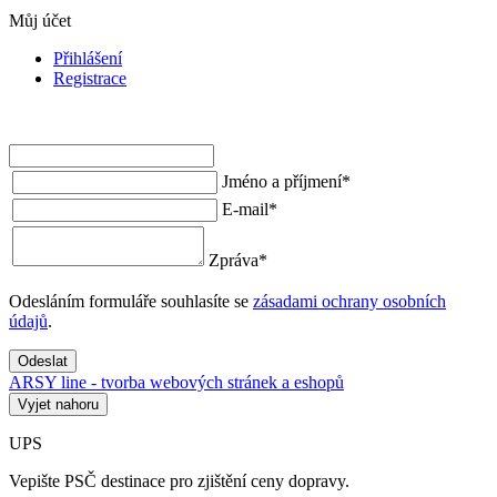
Můj účet
Přihlášení
Registrace
Jméno a příjmení
*
E-mail
*
Zpráva
*
Odesláním formuláře souhlasíte se
zásadami ochrany osobních
údajů
.
Odeslat
ARSY line - tvorba webových stránek a eshopů
Vyjet nahoru
UPS
Vepište PSČ destinace pro zjištění ceny dopravy.