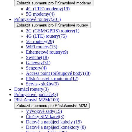
Zobrazit submenu pro Průmyslové modemy
4G (LTE) modemy
(19)
5G modemy
(4)
Průmyslové routery
(201)
Zobrazit submenu pro Průmyslové routery
2G (GSM/GPRS) routery
(1)
4G (LTE) routery
(75)
5G routery
(29)
WiFi routery
(15)
Ethernetové routery
(9)
Switche
(18)
Gateway
(31)
Senzory
(4)
Access point (přístupové body)
(8)
Příslušenství k routerům
(12)
Servis - služby
(9)
Domácí routery
(3)
Průmyslové počítače
(3)
Příslušenství M2M
(100)
Zobrazit submenu pro Příslušenství M2M
Vývojové sady
(15)
Čtečky SIM karet
(3)
Datové a napájecí kabely
(15)
Datové a napájecí konektory
(8)