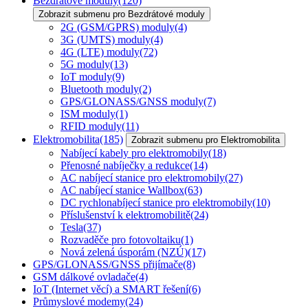
Bezdrátové moduly
(120)
Zobrazit submenu pro Bezdrátové moduly
2G (GSM/GPRS) moduly
(4)
3G (UMTS) moduly
(4)
4G (LTE) moduly
(72)
5G moduly
(13)
IoT moduly
(9)
Bluetooth moduly
(2)
GPS/GLONASS/GNSS moduly
(7)
ISM moduly
(1)
RFID moduly
(11)
Elektromobilita
(185)
Zobrazit submenu pro Elektromobilita
Nabíjecí kabely pro elektromobily
(18)
Přenosné nabíječky a redukce
(14)
AC nabíjecí stanice pro elektromobily
(27)
AC nabíjecí stanice Wallbox
(63)
DC rychlonabíjecí stanice pro elektromobily
(10)
Příslušenství k elektromobilitě
(24)
Tesla
(37)
Rozvaděče pro fotovoltaiku
(1)
Nová zelená úsporám (NZÚ)
(17)
GPS/GLONASS/GNSS přijímače
(8)
GSM dálkové ovladače
(4)
IoT (Internet věcí) a SMART řešení
(6)
Průmyslové modemy
(24)