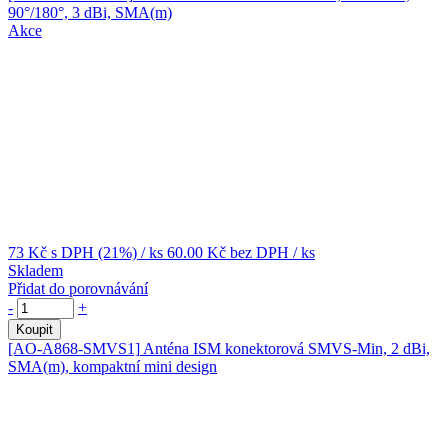
90°/180°, 3 dBi, SMA(m)
Akce
73 Kč
s DPH (21%)
/ ks
60.00 Kč
bez DPH
/ ks
Skladem
Přidat do porovnávání
-
+
Koupit
[AO-A868-SMVS1]
Anténa ISM konektorová SMVS-Min, 2 dBi,
SMA(m), kompaktní mini design