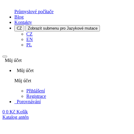
Průmyslové počítače
Blog
Kontakty
CZ
Zobrazit submenu pro Jazykové mutace
CZ
EN
PL
Můj účet
Můj účet
Můj účet
Přihlášení
Registrace
Porovnávání
0
0 Kč
Košík
Katalog antén