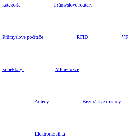
kategorie
Průmyslové routery
Průmyslové počítače
RFID
VF
konektory
VF redukce
Antény
Bezdrátové moduly
Elektromobilita