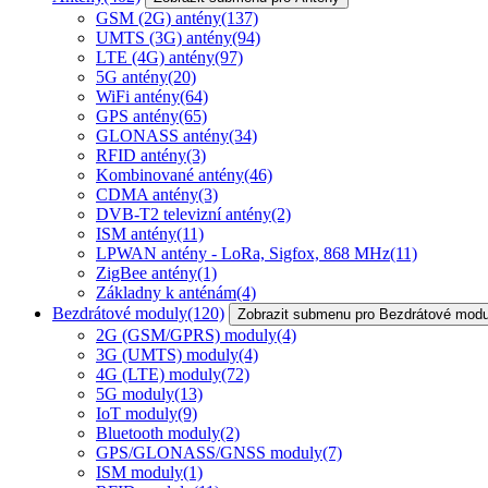
GSM (2G) antény
(137)
UMTS (3G) antény
(94)
LTE (4G) antény
(97)
5G antény
(20)
WiFi antény
(64)
GPS antény
(65)
GLONASS antény
(34)
RFID antény
(3)
Kombinované antény
(46)
CDMA antény
(3)
DVB-T2 televizní antény
(2)
ISM antény
(11)
LPWAN antény - LoRa, Sigfox, 868 MHz
(11)
ZigBee antény
(1)
Základny k anténám
(4)
Bezdrátové moduly
(120)
Zobrazit submenu pro Bezdrátové modu
2G (GSM/GPRS) moduly
(4)
3G (UMTS) moduly
(4)
4G (LTE) moduly
(72)
5G moduly
(13)
IoT moduly
(9)
Bluetooth moduly
(2)
GPS/GLONASS/GNSS moduly
(7)
ISM moduly
(1)