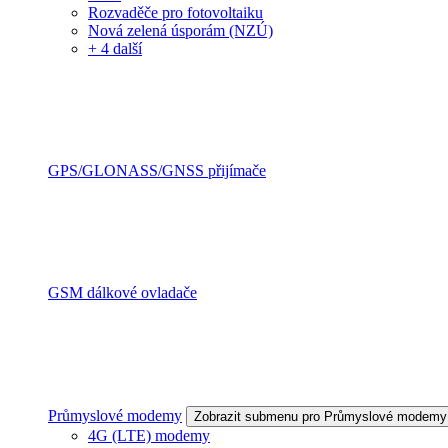
Rozvaděče pro fotovoltaiku
Nová zelená úsporám (NZÚ)
+ 4 další
GPS/GLONASS/GNSS přijímače
GSM dálkové ovladače
Průmyslové modemy
Zobrazit submenu pro Průmyslové modemy
4G (LTE) modemy