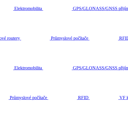
Elektromobilita
GPS/GLONASS/GNSS přijím
ové routery
Průmyslové počítače
RFI
Elektromobilita
GPS/GLONASS/GNSS přijím
Průmyslové počítače
RFID
VF k