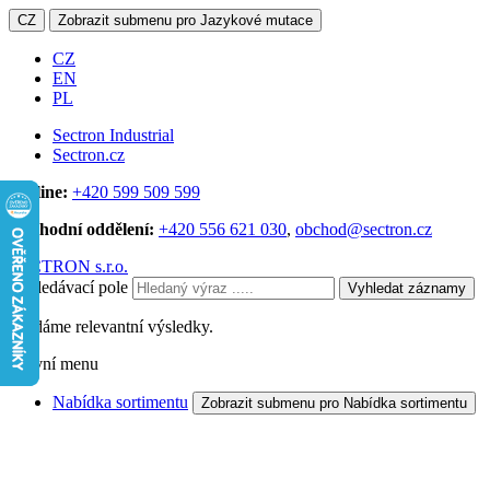
CZ
Zobrazit submenu pro Jazykové mutace
CZ
EN
PL
Sectron Industrial
Sectron.cz
Hotline:
+420 599 509 599
Obchodní oddělení:
+420 556 621 030
,
obchod@sectron.cz
SECTRON s.r.o.
Vyhledávací pole
Vyhledat záznamy
Hledáme relevantní výsledky.
Hlavní menu
Nabídka sortimentu
Zobrazit submenu pro Nabídka sortimentu