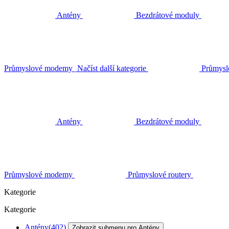
Antény
Bezdrátové moduly
Průmyslové modemy
Načíst další kategorie
Průmysl
Antény
Bezdrátové moduly
Průmyslové modemy
Průmyslové routery
Kategorie
Kategorie
Antény
(402)
Zobrazit submenu pro Antény