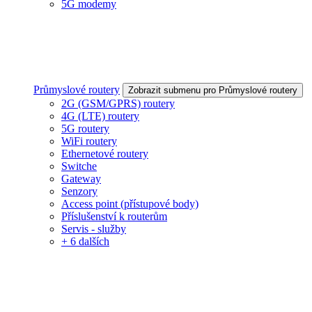
5G modemy
Průmyslové routery
Zobrazit submenu pro Průmyslové routery
2G (GSM/GPRS) routery
4G (LTE) routery
5G routery
WiFi routery
Ethernetové routery
Switche
Gateway
Senzory
Access point (přístupové body)
Příslušenství k routerům
Servis - služby
+ 6 dalších