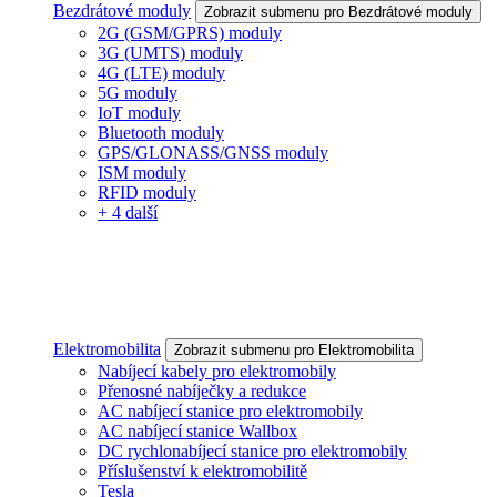
Bezdrátové moduly
Zobrazit submenu pro Bezdrátové moduly
2G (GSM/GPRS) moduly
3G (UMTS) moduly
4G (LTE) moduly
5G moduly
IoT moduly
Bluetooth moduly
GPS/GLONASS/GNSS moduly
ISM moduly
RFID moduly
+ 4 další
Elektromobilita
Zobrazit submenu pro Elektromobilita
Nabíjecí kabely pro elektromobily
Přenosné nabíječky a redukce
AC nabíjecí stanice pro elektromobily
AC nabíjecí stanice Wallbox
DC rychlonabíjecí stanice pro elektromobily
Příslušenství k elektromobilitě
Tesla