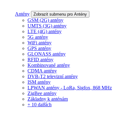
Antény
Zobrazit submenu pro Antény
GSM (2G) antény
UMTS (3G) antény
LTE (4G) antény
5G antény
WiFi antény
GPS antény
GLONASS antény
RFID antény
Kombinované antény
CDMA antény
DVB-T2 televizní antény
ISM antény
LPWAN antény - LoRa, Sigfox, 868 MHz
ZigBee antény
Základny k anténám
+ 10 dalších