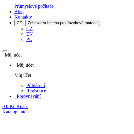
Průmyslové počítače
Blog
Kontakty
CZ
Zobrazit submenu pro Jazykové mutace
CZ
EN
PL
Můj účet
Můj účet
Můj účet
Přihlášení
Registrace
Porovnávání
0
0 Kč
Košík
Katalog antén