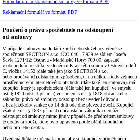
Formulář pro odstoupení od smlouvy ve formátu PDF
Reklamační formulář ve formátu PDF
Poučení o právu spotřebitele na odstoupení
od smlouvy
V případě smlouvy na dodání zboží nebo služeb uzavřené se
společností SECTRON s.r.o. IČO 646 17 939 se sídlem Josefa
Šavla 1271/12; Ostrava - Mariánské Hory; 709 00, zapsané
v obchodním rejstříku vedeném u Krajského soudu v Ostravě, oddíl
C, vložka 14152 (dále také jen jako SECTRON s.r.o.
nebo prodávající) distančním způsobem, tj. na dálku, a tedy zejména
prostřednictvím internetového obchodu (dále také jen smlouva), má
kupující, který je spotřebitelem (dále také jen kupující), ve smyslu
ust. § 1829 odst. 1 písm. a) ve spojení s ust. § 1818 občanského
zákoníku právo od smlouvy odstoupit bez uvedení důvodu
a bez jakékoliv sankce do 14 dnů ode dne převzetí zboží. Kupující
však dle ust. § 1837 písm. d) občanského zákoníku nemůže
odstoupit od smlouvy mimo jiné v případě, že předmětem smlouvy
je dodávka zboží, které bylo upraveno podle přání kupujícího
nebo pro jeho osobu.
Uvedená lhůta je určena k tomu, aby se kupující v přiměřeném