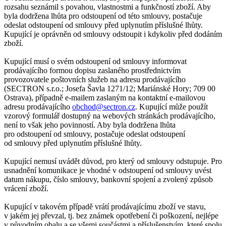
rozsahu seznámil s povahou, vlastnostmi a funkčností zboží. Aby
byla dodržena lhůta pro odstoupení od této smlouvy, postačuje
odeslat odstoupení od smlouvy před uplynutím příslušné lhůty.
Kupující je oprávněn od smlouvy odstoupit i kdykoliv před dodáním
zboží.
Kupující musí o svém odstoupení od smlouvy informovat
prodávajícího formou dopisu zaslaného prostřednictvím
provozovatele poštovních služeb na adresu prodávajícího
(SECTRON s.r.o.; Josefa Šavla 1271/12; Mariánské Hory; 709 00
Ostrava), případně e-mailem zaslaným na kontaktní e-mailovou
adresu prodávajícího
obchod@sectron.cz
. Kupující může použít
vzorový formulář dostupný na webových stránkách prodávajícího,
není to však jeho povinností. Aby byla dodržena lhůta
pro odstoupení od smlouvy, postačuje odeslat odstoupení
od smlouvy před uplynutím příslušné lhůty.
Kupující nemusí uvádět důvod, pro který od smlouvy odstupuje. Pro
usnadnění komunikace je vhodné v odstoupení od smlouvy uvést
datum nákupu, číslo smlouvy, bankovní spojení a zvolený způsob
vrácení zboží.
Kupující v takovém případě vrátí prodávajícímu zboží ve stavu,
v jakém jej převzal, tj. bez známek opotřebení či poškození, nejlépe
v původním obalu a se všemi součástmi a příslušenstvím, které spolu