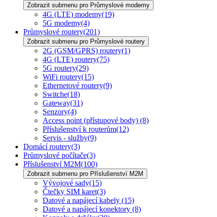
Zobrazit submenu pro Průmyslové modemy
4G (LTE) modemy
(19)
5G modemy
(4)
Průmyslové routery
(201)
Zobrazit submenu pro Průmyslové routery
2G (GSM/GPRS) routery
(1)
4G (LTE) routery
(75)
5G routery
(29)
WiFi routery
(15)
Ethernetové routery
(9)
Switche
(18)
Gateway
(31)
Senzory
(4)
Access point (přístupové body)
(8)
Příslušenství k routerům
(12)
Servis - služby
(9)
Domácí routery
(3)
Průmyslové počítače
(3)
Příslušenství M2M
(100)
Zobrazit submenu pro Příslušenství M2M
Vývojové sady
(15)
Čtečky SIM karet
(3)
Datové a napájecí kabely
(15)
Datové a napájecí konektory
(8)