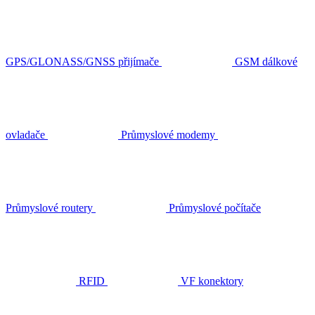
GPS/GLONASS/GNSS přijímače
GSM dálkové
ovladače
Průmyslové modemy
Průmyslové routery
Průmyslové počítače
RFID
VF konektory