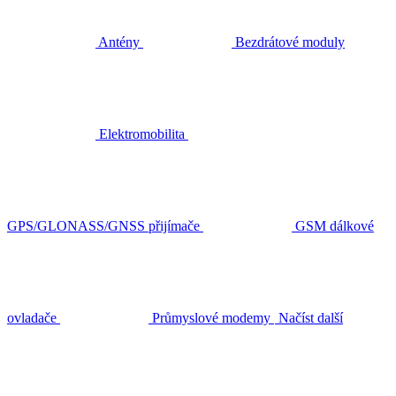
Antény
Bezdrátové moduly
Elektromobilita
GPS/GLONASS/GNSS přijímače
GSM dálkové
ovladače
Průmyslové modemy
Načíst další