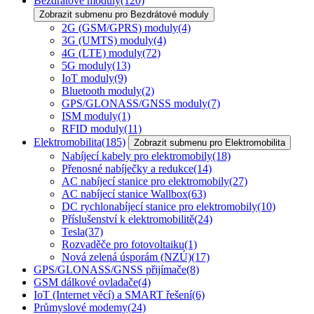
Bezdrátové moduly
(120)
Zobrazit submenu pro Bezdrátové moduly
2G (GSM/GPRS) moduly
(4)
3G (UMTS) moduly
(4)
4G (LTE) moduly
(72)
5G moduly
(13)
IoT moduly
(9)
Bluetooth moduly
(2)
GPS/GLONASS/GNSS moduly
(7)
ISM moduly
(1)
RFID moduly
(11)
Elektromobilita
(185)
Zobrazit submenu pro Elektromobilita
Nabíjecí kabely pro elektromobily
(18)
Přenosné nabíječky a redukce
(14)
AC nabíjecí stanice pro elektromobily
(27)
AC nabíjecí stanice Wallbox
(63)
DC rychlonabíjecí stanice pro elektromobily
(10)
Příslušenství k elektromobilitě
(24)
Tesla
(37)
Rozvaděče pro fotovoltaiku
(1)
Nová zelená úsporám (NZÚ)
(17)
GPS/GLONASS/GNSS přijímače
(8)
GSM dálkové ovladače
(4)
IoT (Internet věcí) a SMART řešení
(6)
Průmyslové modemy
(24)