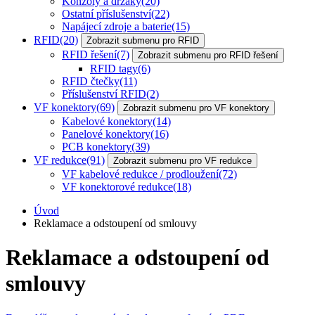
Konzoly a držáky
(20)
Ostatní příslušenství
(22)
Napájecí zdroje a baterie
(15)
RFID
(20)
Zobrazit submenu pro RFID
RFID řešení
(7)
Zobrazit submenu pro RFID řešení
RFID tagy
(6)
RFID čtečky
(11)
Příslušenství RFID
(2)
VF konektory
(69)
Zobrazit submenu pro VF konektory
Kabelové konektory
(14)
Panelové konektory
(16)
PCB konektory
(39)
VF redukce
(91)
Zobrazit submenu pro VF redukce
VF kabelové redukce / prodloužení
(72)
VF konektorové redukce
(18)
Úvod
Reklamace a odstoupení od smlouvy
Reklamace a odstoupení od
smlouvy