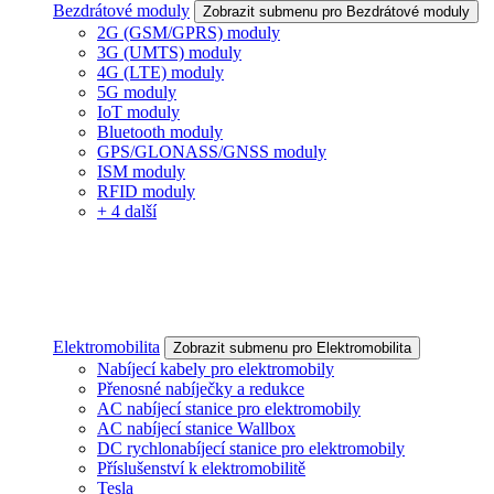
Bezdrátové moduly
Zobrazit submenu pro Bezdrátové moduly
2G (GSM/GPRS) moduly
3G (UMTS) moduly
4G (LTE) moduly
5G moduly
IoT moduly
Bluetooth moduly
GPS/GLONASS/GNSS moduly
ISM moduly
RFID moduly
+ 4 další
Elektromobilita
Zobrazit submenu pro Elektromobilita
Nabíjecí kabely pro elektromobily
Přenosné nabíječky a redukce
AC nabíjecí stanice pro elektromobily
AC nabíjecí stanice Wallbox
DC rychlonabíjecí stanice pro elektromobily
Příslušenství k elektromobilitě
Tesla