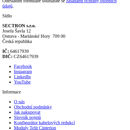
Odesláním formuláře souhlasíte se
zásadami ochrany osobních
údajů
.
Sídlo
SECTRON s.r.o.
Josefa Šavla 12
Ostrava - Mariánské Hory 709 00
Česká republika
IČ:
64617939
DIČ:
CZ64617939
Facebook
Instagram
LinkedIn
YouTube
Informace
O nás
Obchodní podmínky
Jak nakupovat
Slovník pojmů
Konfigurátor kabelových redukcí
Moduly Telit Cinterion