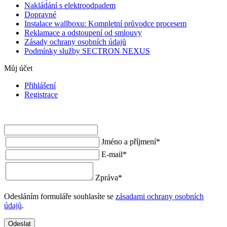
Nakládání s elektroodpadem
Dopravné
Instalace wallboxu: Kompletní průvodce procesem
Reklamace a odstoupení od smlouvy
Zásady ochrany osobních údajů
Podmínky služby SECTRON NEXUS
Můj účet
Přihlášení
Registrace
Jméno a příjmení
*
E-mail
*
Zpráva
*
Odesláním formuláře souhlasíte se
zásadami ochrany osobních
údajů
.
Odeslat