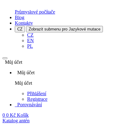
Průmyslové počítače
Blog
Kontakty
CZ
Zobrazit submenu pro Jazykové mutace
CZ
EN
PL
Můj účet
Můj účet
Můj účet
Přihlášení
Registrace
Porovnávání
0
0 Kč
Košík
Katalog antén