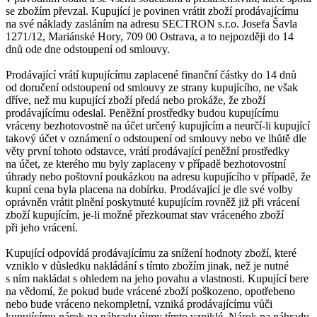
se zbožím převzal. Kupující je povinen vrátit zboží prodávajícímu
na své náklady zasláním na adresu SECTRON s.r.o. Josefa Šavla
1271/12, Mariánské Hory, 709 00 Ostrava, a to nejpozději do 14
dnů ode dne odstoupení od smlouvy.
Prodávající vrátí kupujícímu zaplacené finanční částky do 14 dnů
od doručení odstoupení od smlouvy ze strany kupujícího, ne však
dříve, než mu kupující zboží předá nebo prokáže, že zboží
prodávajícímu odeslal. Peněžní prostředky budou kupujícímu
vráceny bezhotovostně na účet určený kupujícím a neurčí-li kupující
takový účet v oznámení o odstoupení od smlouvy nebo ve lhůtě dle
věty první tohoto odstavce, vrátí prodávající peněžní prostředky
na účet, ze kterého mu byly zaplaceny v případě bezhotovostní
úhrady nebo poštovní poukázkou na adresu kupujícího v případě, že
kupní cena byla placena na dobírku. Prodávající je dle své volby
oprávněn vrátit plnění poskytnuté kupujícím rovněž již při vrácení
zboží kupujícím, je-li možné přezkoumat stav vráceného zboží
při jeho vrácení.
Kupující odpovídá prodávajícímu za snížení hodnoty zboží, které
vzniklo v důsledku nakládání s tímto zbožím jinak, než je nutné
s ním nakládat s ohledem na jeho povahu a vlastnosti. Kupující bere
na vědomí, že pokud bude vrácené zboží poškozeno, opotřebeno
nebo bude vráceno nekompletní, vzniká prodávajícímu vůči
kupujícímu nárok na náhradu újmy tímto vzniklé. Nárok na náhradu