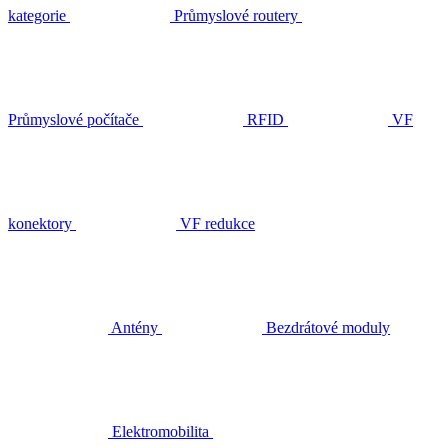
kategorie
Průmyslové routery
Průmyslové počítače
RFID
VF
konektory
VF redukce
Antény
Bezdrátové moduly
Elektromobilita