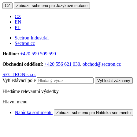
CZ
Zobrazit submenu pro Jazykové mutace
CZ
EN
PL
Sectron Industrial
Sectron.cz
Hotline:
+420 599 509 599
Obchodní oddělení:
+420 556 621 030
,
obchod@sectron.cz
SECTRON s.r.o.
Vyhledávací pole
Vyhledat záznamy
Hledáme relevantní výsledky.
Hlavní menu
Nabídka sortimentu
Zobrazit submenu pro Nabídka sortimentu