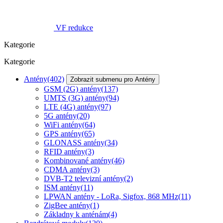
VF redukce
Kategorie
Kategorie
Antény
(402)
Zobrazit submenu pro Antény
GSM (2G) antény
(137)
UMTS (3G) antény
(94)
LTE (4G) antény
(97)
5G antény
(20)
WiFi antény
(64)
GPS antény
(65)
GLONASS antény
(34)
RFID antény
(3)
Kombinované antény
(46)
CDMA antény
(3)
DVB-T2 televizní antény
(2)
ISM antény
(11)
LPWAN antény - LoRa, Sigfox, 868 MHz
(11)
ZigBee antény
(1)
Základny k anténám
(4)