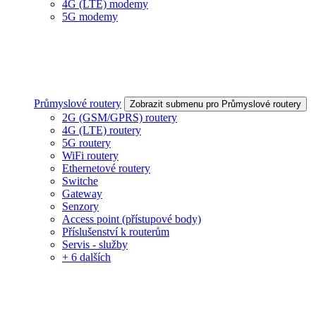
4G (LTE) modemy
5G modemy
Průmyslové routery
Zobrazit submenu pro Průmyslové routery
2G (GSM/GPRS) routery
4G (LTE) routery
5G routery
WiFi routery
Ethernetové routery
Switche
Gateway
Senzory
Access point (přístupové body)
Příslušenství k routerům
Servis - služby
+ 6 dalších