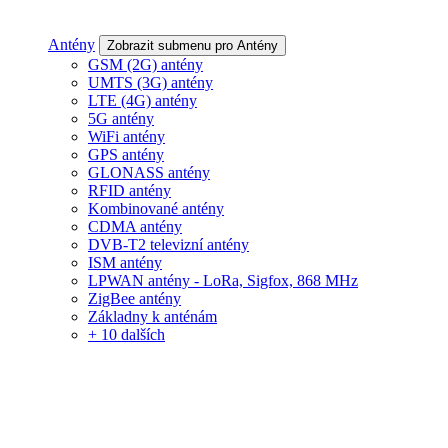
Antény
Zobrazit submenu pro Antény
GSM (2G) antény
UMTS (3G) antény
LTE (4G) antény
5G antény
WiFi antény
GPS antény
GLONASS antény
RFID antény
Kombinované antény
CDMA antény
DVB-T2 televizní antény
ISM antény
LPWAN antény - LoRa, Sigfox, 868 MHz
ZigBee antény
Základny k anténám
+ 10 dalších