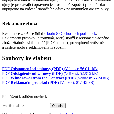
újmy je prodávající oprávněn jednostranně započíst proti nároku
kupujícího na vrácení finančních částek poskytnutých dle smlouvy.
Reklamace zboží
Reklamace zboží se řídí dle
bodu 8 Obchodních podmínek
.
Reklamační
protokol
je formulář, který slouží k reklamaci vadného
zboží. Stáhněte si formulář (PDF soubor), po vyplnění vytiskněte
a zašlete spolu s reklamovaným zbožím.
Soubory ke stažení
PDF
Odstoupení od smlouvy (PDF)
(Velikost: 56.011 kB)
PDF
Odstąpienie od Umowy (PDF)
(Velikost: 52.915 kB)
PDF
Withdrawal from the Contract (PDF)
(Velikost: 55.24 kB)
PDF
Reklamační protokol (PDF)
(Velikost: 81.142 kB)
Přihlášení k odběru novinek
Odeslat