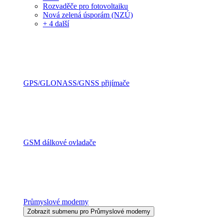
Rozvaděče pro fotovoltaiku
Nová zelená úsporám (NZÚ)
+ 4 další
GPS/GLONASS/GNSS přijímače
GSM dálkové ovladače
Průmyslové modemy
Zobrazit submenu pro Průmyslové modemy