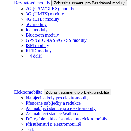
Bezdrátové moduly
Zobrazit submenu pro Bezdrátové moduly
2G (GSM/GPRS) moduly
3G (UMTS) moduly
4G (LTE) moduly
5G moduly
IoT moduly
Bluetooth moduly
GPS/GLONASS/GNSS moduly
ISM moduly
RFID moduly
+ 4 další
Elektromobilita
Zobrazit submenu pro Elektromobilita
Nabíjecí kabely pro elektromobily
Přenosné nabíječky a redukce
AC nabíjecí stanice pro elektromobily
AC nabíjecí stanice Wallbox
DC rychlonabíjecí stanice pro elektromobily
Příslušenství k elektromobilitě
Tesla