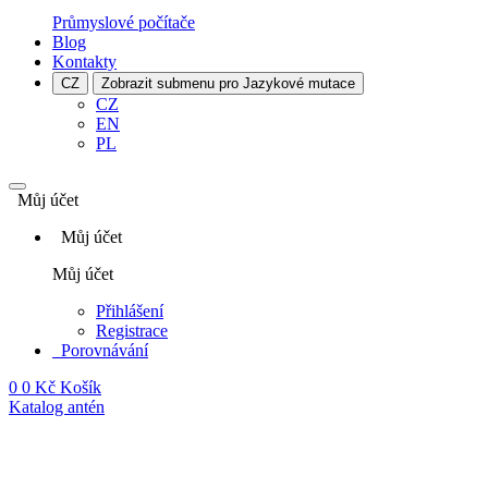
Průmyslové počítače
Blog
Kontakty
CZ
Zobrazit submenu pro Jazykové mutace
CZ
EN
PL
Můj účet
Můj účet
Můj účet
Přihlášení
Registrace
Porovnávání
0
0 Kč
Košík
Katalog antén