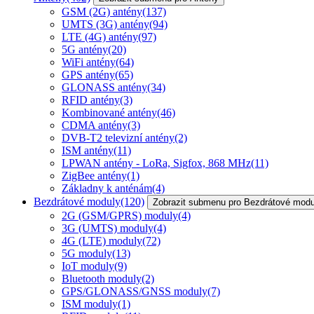
GSM (2G) antény
(137)
UMTS (3G) antény
(94)
LTE (4G) antény
(97)
5G antény
(20)
WiFi antény
(64)
GPS antény
(65)
GLONASS antény
(34)
RFID antény
(3)
Kombinované antény
(46)
CDMA antény
(3)
DVB-T2 televizní antény
(2)
ISM antény
(11)
LPWAN antény - LoRa, Sigfox, 868 MHz
(11)
ZigBee antény
(1)
Základny k anténám
(4)
Bezdrátové moduly
(120)
Zobrazit submenu pro Bezdrátové modu
2G (GSM/GPRS) moduly
(4)
3G (UMTS) moduly
(4)
4G (LTE) moduly
(72)
5G moduly
(13)
IoT moduly
(9)
Bluetooth moduly
(2)
GPS/GLONASS/GNSS moduly
(7)
ISM moduly
(1)