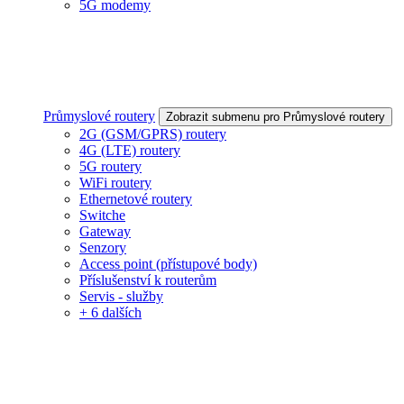
5G modemy
Průmyslové routery
Zobrazit submenu pro Průmyslové routery
2G (GSM/GPRS) routery
4G (LTE) routery
5G routery
WiFi routery
Ethernetové routery
Switche
Gateway
Senzory
Access point (přístupové body)
Příslušenství k routerům
Servis - služby
+ 6 dalších