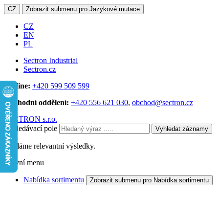
CZ
Zobrazit submenu pro Jazykové mutace
CZ
EN
PL
Sectron Industrial
Sectron.cz
Hotline:
+420 599 509 599
Obchodní oddělení:
+420 556 621 030
,
obchod@sectron.cz
SECTRON s.r.o.
Vyhledávací pole
Vyhledat záznamy
Hledáme relevantní výsledky.
Hlavní menu
Nabídka sortimentu
Zobrazit submenu pro Nabídka sortimentu