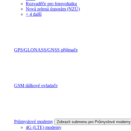
Rozvaděče pro fotovoltaiku
Nová zelená úsporám (NZÚ)
+ 4 další
GPS/GLONASS/GNSS přijímače
GSM dálkové ovladače
Průmyslové modemy
Zobrazit submenu pro Průmyslové modemy
4G (LTE) modemy