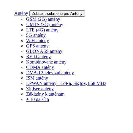
Antény
Zobrazit submenu pro Antény
GSM (2G) antény
UMTS (3G) antény
LTE (4G) antény
5G antény
WiFi antény
GPS antény
GLONASS antény
RFID antény
Kombinované antény
CDMA antény
DVB-T2 televizní antény
ISM antény
LPWAN antény - LoRa, Sigfox, 868 MHz
ZigBee antény
Základny k anténám
+ 10 dalších