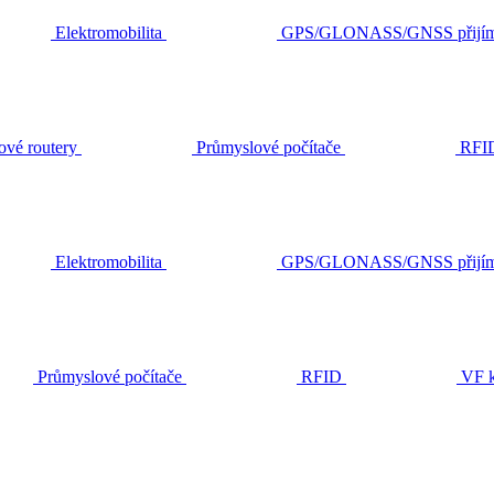
Elektromobilita
GPS/GLONASS/GNSS přijím
ové routery
Průmyslové počítače
RFI
Elektromobilita
GPS/GLONASS/GNSS přijím
Průmyslové počítače
RFID
VF k