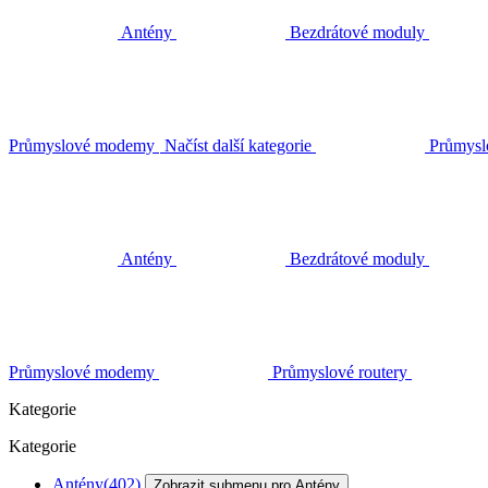
Antény
Bezdrátové moduly
Průmyslové modemy
Načíst další kategorie
Průmysl
Antény
Bezdrátové moduly
Průmyslové modemy
Průmyslové routery
Kategorie
Kategorie
Antény
(402)
Zobrazit submenu pro Antény