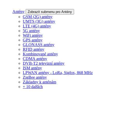
Antény
Zobrazit submenu pro Antény
GSM (2G) antény
UMTS (3G) antény
LTE (4G) antény
5G antény
WiFi antény
GPS antény
GLONASS antény
RFID antény
Kombinované antény
CDMA antény
DVB-T2 televizní antény
ISM antény
LPWAN antény - LoRa, Sigfox, 868 MHz
ZigBee antény
Základny k anténám
+ 10 dalších