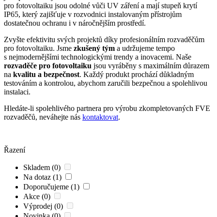
pro fotovoltaiku jsou odolné vůči UV záření a mají stupeň krytí
IP65,
který zajišťuje v rozvodnici instalovaným přístrojům
dostatečnou ochranu i v náročnějším prostředí.
Zvyšte efektivitu svých projektů díky profesionálním rozvaděčům
pro fotovoltaiku. Jsme
zkušený tým
a udržujeme tempo
s nejmodernějšími technologickými trendy a inovacemi. Naše
rozvaděče
pro fotovoltaiku
jsou vyráběny s maximálním důrazem
na
kvalitu a bezpečnost
. Každý produkt prochází důkladným
testováním a kontrolou, abychom zaručili bezpečnou a spolehlivou
instalaci.
Hledáte-li spolehlivého partnera pro výrobu zkompletovaných FVE
rozvaděčů, neváhejte nás
kontaktovat
.
Řazení
Skladem (0)
Na dotaz (1)
Doporučujeme (1)
Akce (0)
Výprodej (0)
Novinka (0)