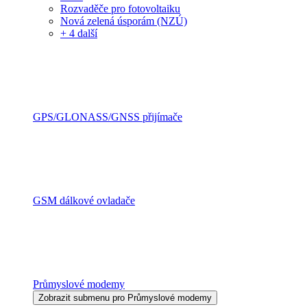
Rozvaděče pro fotovoltaiku
Nová zelená úsporám (NZÚ)
+ 4 další
GPS/GLONASS/GNSS přijímače
GSM dálkové ovladače
Průmyslové modemy
Zobrazit submenu pro Průmyslové modemy