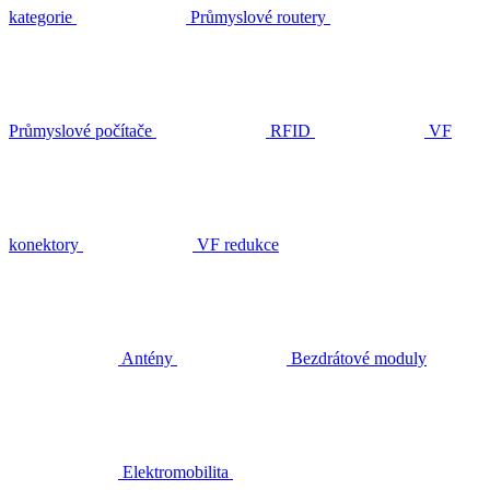
kategorie
Průmyslové routery
Průmyslové počítače
RFID
VF
konektory
VF redukce
Antény
Bezdrátové moduly
Elektromobilita