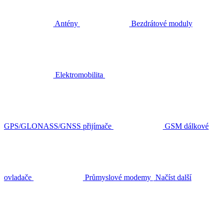
Antény
Bezdrátové moduly
Elektromobilita
GPS/GLONASS/GNSS přijímače
GSM dálkové
ovladače
Průmyslové modemy
Načíst další