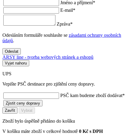
Jméno a příjmení
*
E-mail
*
Zpráva
*
Odesláním formuláře souhlasíte se
zásadami ochrany osobních
údajů
.
Odeslat
ARSY line - tvorba webových stránek a eshopů
Vyjet nahoru
UPS
Vepište PSČ destinace pro zjištění ceny dopravy.
PSČ kam budeme zboží dodávat
*
Zjistit ceny dopravy
Zavřít
Vybrat
Zboží bylo úspěšně přidáno do košíku
V košíku máte zboží v celkové hodnotě
0 Kč s DPH