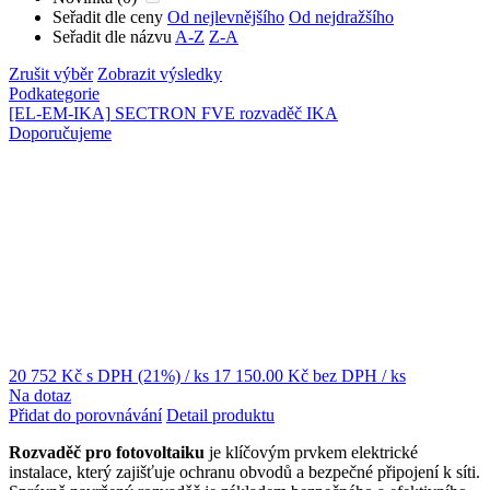
Seřadit dle ceny
Od nejlevnějšího
Od nejdražšího
Seřadit dle názvu
A-Z
Z-A
Zrušit výběr
Zobrazit výsledky
Podkategorie
[EL-EM-IKA]
SECTRON FVE rozvaděč IKA
Doporučujeme
20 752 Kč
s DPH (21%)
/ ks
17 150.00 Kč
bez DPH
/ ks
Na dotaz
Přidat do porovnávání
Detail produktu
Rozvaděč
pro fotovoltaiku
je klíčovým prvkem elektrické
instalace, který zajišťuje ochranu obvodů a bezpečné připojení k síti.