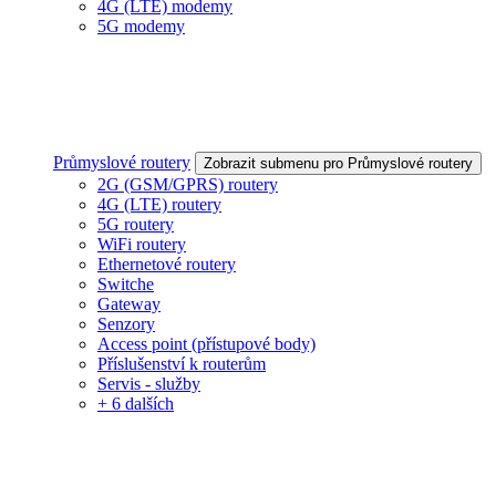
4G (LTE) modemy
5G modemy
Průmyslové routery
Zobrazit submenu pro Průmyslové routery
2G (GSM/GPRS) routery
4G (LTE) routery
5G routery
WiFi routery
Ethernetové routery
Switche
Gateway
Senzory
Access point (přístupové body)
Příslušenství k routerům
Servis - služby
+ 6 dalších