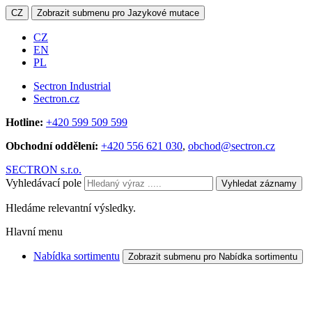
CZ
Zobrazit submenu pro Jazykové mutace
CZ
EN
PL
Sectron Industrial
Sectron.cz
Hotline:
+420 599 509 599
Obchodní oddělení:
+420 556 621 030
,
obchod@sectron.cz
SECTRON s.r.o.
Vyhledávací pole
Vyhledat záznamy
Hledáme relevantní výsledky.
Hlavní menu
Nabídka sortimentu
Zobrazit submenu pro Nabídka sortimentu