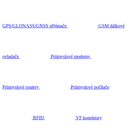
GPS/GLONASS/GNSS přijímače
GSM dálkové
ovladače
Průmyslové modemy
Průmyslové routery
Průmyslové počítače
RFID
VF konektory