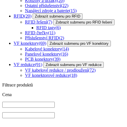
Konzoly a držáky
(20)
Ostatní příslušenství
(22)
Napájecí zdroje a baterie
(15)
RFID
(20)
Zobrazit submenu pro RFID
RFID řešení
(7)
Zobrazit submenu pro RFID řešení
RFID tagy
(6)
RFID čtečky
(11)
Příslušenství RFID
(2)
VF konektory
(69)
Zobrazit submenu pro VF konektory
Kabelové konektory
(14)
Panelové konektory
(16)
PCB konektory
(39)
VF redukce
(91)
Zobrazit submenu pro VF redukce
VF kabelové redukce / prodloužení
(72)
VF konektorové redukce
(18)
Filtrace produktů
Cena