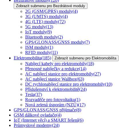
Bezdrátové moduly
(120)
Zobrazit submenu pro Bezdrátové moduly
2G (GSM/GPRS) moduly
(4)
3G (UMTS) moduly
(4)
4G (LTE) moduly
(72)
5G moduly
(13)
IoT moduly
(9)
Bluetooth moduly
(2)
GPS/GLONASS/GNSS moduly
(7)
ISM moduly
(1)
RFID moduly
(11)
Elektromobilita
(185)
Zobrazit submenu pro Elektromobilita
Nabíjecí kabely pro elektromobily
(18)
Přenosné nabíječky a redukce
(14)
AC nabíjecí stanice pro elektromobily
(27)
AC nabíjecí stanice Wallbox
(63)
DC rychlonabíjecí stanice pro elektromobily
(10)
Příslušenství k elektromobilitě
(24)
Tesla
(37)
Rozvaděče pro fotovoltaiku
(1)
Nová zelená úsporám (NZÚ)
(17)
GPS/GLONASS/GNSS přijímače
(8)
GSM dálkové ovladače
(4)
IoT (Internet věcí) a SMART řešení
(6)
Průmyslové modemy
(24)