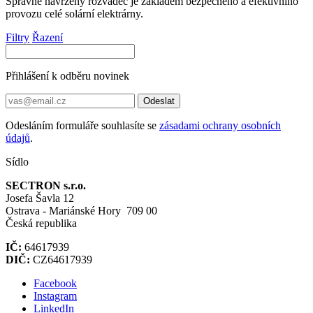
Správně navržený rozvaděč je základem bezpečného a efektivního
provozu celé solární elektrárny.
Filtry
Řazení
Přihlášení k odběru novinek
Odeslat
Odesláním formuláře souhlasíte se
zásadami ochrany osobních
údajů
.
Sídlo
SECTRON s.r.o.
Josefa Šavla 12
Ostrava - Mariánské Hory 709 00
Česká republika
IČ:
64617939
DIČ:
CZ64617939
Facebook
Instagram
LinkedIn