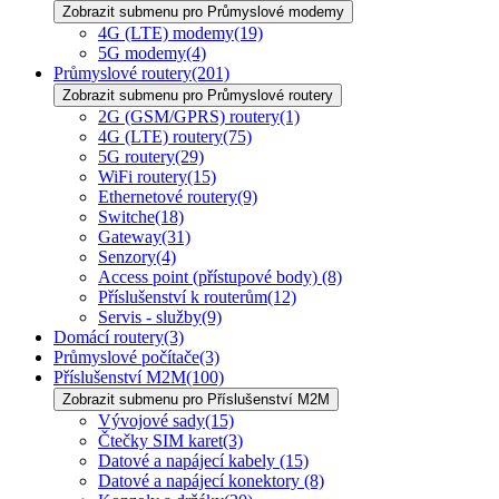
Zobrazit submenu pro Průmyslové modemy
4G (LTE) modemy
(19)
5G modemy
(4)
Průmyslové routery
(201)
Zobrazit submenu pro Průmyslové routery
2G (GSM/GPRS) routery
(1)
4G (LTE) routery
(75)
5G routery
(29)
WiFi routery
(15)
Ethernetové routery
(9)
Switche
(18)
Gateway
(31)
Senzory
(4)
Access point (přístupové body)
(8)
Příslušenství k routerům
(12)
Servis - služby
(9)
Domácí routery
(3)
Průmyslové počítače
(3)
Příslušenství M2M
(100)
Zobrazit submenu pro Příslušenství M2M
Vývojové sady
(15)
Čtečky SIM karet
(3)
Datové a napájecí kabely
(15)
Datové a napájecí konektory
(8)