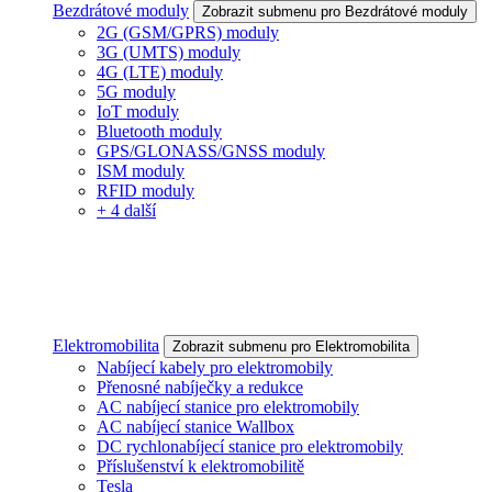
Bezdrátové moduly
Zobrazit submenu pro Bezdrátové moduly
2G (GSM/GPRS) moduly
3G (UMTS) moduly
4G (LTE) moduly
5G moduly
IoT moduly
Bluetooth moduly
GPS/GLONASS/GNSS moduly
ISM moduly
RFID moduly
+ 4 další
Elektromobilita
Zobrazit submenu pro Elektromobilita
Nabíjecí kabely pro elektromobily
Přenosné nabíječky a redukce
AC nabíjecí stanice pro elektromobily
AC nabíjecí stanice Wallbox
DC rychlonabíjecí stanice pro elektromobily
Příslušenství k elektromobilitě
Tesla