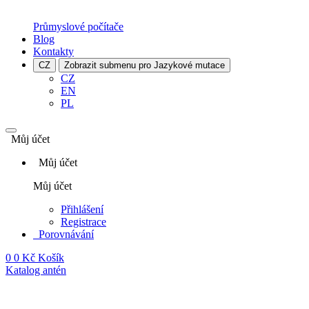
Průmyslové počítače
Blog
Kontakty
CZ
Zobrazit submenu pro Jazykové mutace
CZ
EN
PL
Můj účet
Můj účet
Můj účet
Přihlášení
Registrace
Porovnávání
0
0 Kč
Košík
Katalog antén