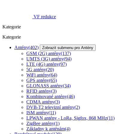
VF redukce
Kategorie
Kategorie
Antény
(402)
Zobrazit submenu pro Antény
GSM (2G) antény
(137)
UMTS (3G) antény
(94)
LTE (4G) antény
(97)
5G antény
(20)
WiFi antény
(64)
GPS antény
(65)
GLONASS antény
(34)
RFID antény
(3)
Kombinované antény
(46)
CDMA antény
(3)
DVB-T2 televizní antény
(2)
ISM antény
(11)
LPWAN antény - LoRa, Sigfox, 868 MHz
(11)
ZigBee antény
(1)
Základny k anténám
(4)