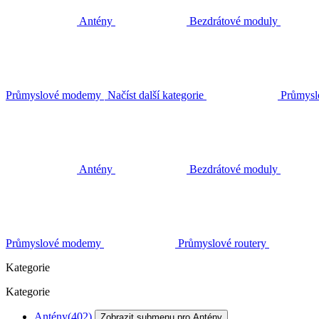
Antény
Bezdrátové moduly
Průmyslové modemy
Načíst další kategorie
Průmysl
Antény
Bezdrátové moduly
Průmyslové modemy
Průmyslové routery
Kategorie
Kategorie
Antény
(402)
Zobrazit submenu pro Antény