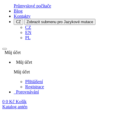
Průmyslové počítače
Blog
Kontakty
CZ
Zobrazit submenu pro Jazykové mutace
CZ
EN
PL
Můj účet
Můj účet
Můj účet
Přihlášení
Registrace
Porovnávání
0
0 Kč
Košík
Katalog antén