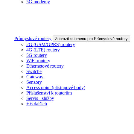
5G modemy
Průmyslové routery
Zobrazit submenu pro Průmyslové routery
2G (GSM/GPRS) routery
4G (LTE) routery
5G routery
WiFi routery
Ethernetové routery
Switche
Gateway
Senzory
Access point (přístupové body)
Příslušenství k routerům
Servis - služby
+ 6 dalších