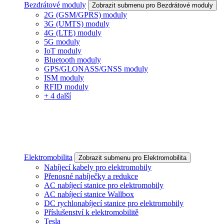
Bezdrátové moduly
Zobrazit submenu pro Bezdrátové moduly
2G (GSM/GPRS) moduly
3G (UMTS) moduly
4G (LTE) moduly
5G moduly
IoT moduly
Bluetooth moduly
GPS/GLONASS/GNSS moduly
ISM moduly
RFID moduly
+ 4 další
Elektromobilita
Zobrazit submenu pro Elektromobilita
Nabíjecí kabely pro elektromobily
Přenosné nabíječky a redukce
AC nabíjecí stanice pro elektromobily
AC nabíjecí stanice Wallbox
DC rychlonabíjecí stanice pro elektromobily
Příslušenství k elektromobilitě
Tesla