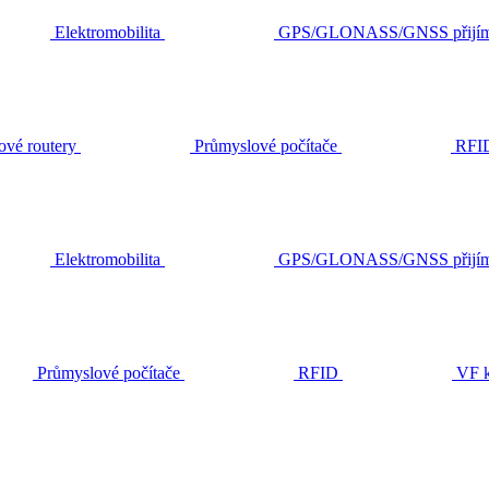
Elektromobilita
GPS/GLONASS/GNSS přijím
ové routery
Průmyslové počítače
RFI
Elektromobilita
GPS/GLONASS/GNSS přijím
Průmyslové počítače
RFID
VF k