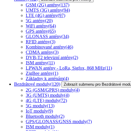
GSM (2G) antény
(137)
UMTS (3G) antény
(94)
LTE (4G) antény
(97)
5G antény
(20)
WiFi antény
(64)
GPS antény
(65)
GLONASS antény
(34)
RFID antény
(3)
Kombinované antény
(46)
CDMA antény
(3)
DVB-T2 televizní antény
(2)
ISM antény
(11)
LPWAN antény - LoRa, Sigfox, 868 MHz
(11)
ZigBee antény
(1)
Základny k anténám
(4)
Bezdrátové moduly
(120)
Zobrazit submenu pro Bezdrátové modu
2G (GSM/GPRS) moduly
(4)
3G (UMTS) moduly
(4)
4G (LTE) moduly
(72)
5G moduly
(13)
IoT moduly
(9)
Bluetooth moduly
(2)
GPS/GLONASS/GNSS moduly
(7)
ISM moduly
(1)