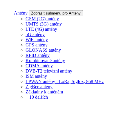
Antény
Zobrazit submenu pro Antény
GSM (2G) antény
UMTS (3G) antény
LTE (4G) antény
5G antény
WiFi antény
GPS antény
GLONASS antény
RFID antény
Kombinované antény
CDMA antény
DVB-T2 televizní antény
ISM antény
LPWAN antény - LoRa, Sigfox, 868 MHz
ZigBee antény
Základny k anténám
+ 10 dalších