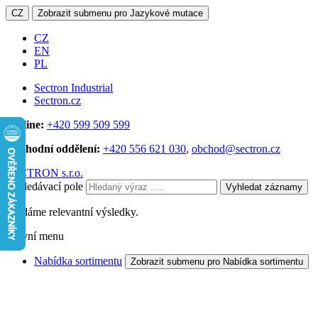
CZ
Zobrazit submenu pro Jazykové mutace
CZ
EN
PL
Sectron Industrial
Sectron.cz
Hotline:
+420 599 509 599
Obchodní oddělení:
+420 556 621 030
,
obchod@sectron.cz
SECTRON s.r.o.
Vyhledávací pole
Vyhledat záznamy
Hledáme relevantní výsledky.
Hlavní menu
Nabídka sortimentu
Zobrazit submenu pro Nabídka sortimentu