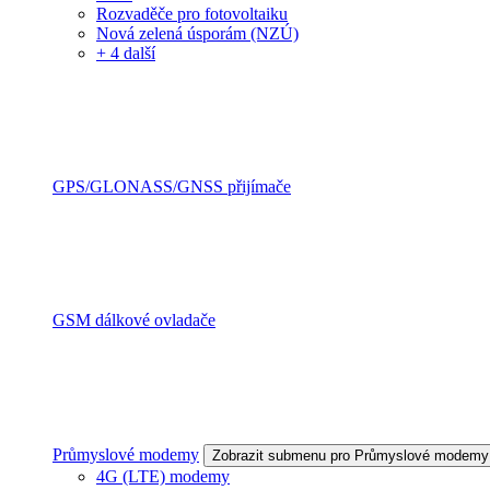
Rozvaděče pro fotovoltaiku
Nová zelená úsporám (NZÚ)
+ 4 další
GPS/GLONASS/GNSS přijímače
GSM dálkové ovladače
Průmyslové modemy
Zobrazit submenu pro Průmyslové modemy
4G (LTE) modemy