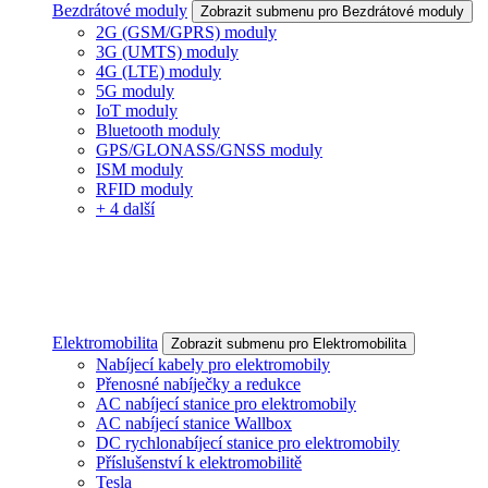
Bezdrátové moduly
Zobrazit submenu pro Bezdrátové moduly
2G (GSM/GPRS) moduly
3G (UMTS) moduly
4G (LTE) moduly
5G moduly
IoT moduly
Bluetooth moduly
GPS/GLONASS/GNSS moduly
ISM moduly
RFID moduly
+ 4 další
Elektromobilita
Zobrazit submenu pro Elektromobilita
Nabíjecí kabely pro elektromobily
Přenosné nabíječky a redukce
AC nabíjecí stanice pro elektromobily
AC nabíjecí stanice Wallbox
DC rychlonabíjecí stanice pro elektromobily
Příslušenství k elektromobilitě
Tesla