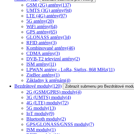
GSM (2G) antény
(137)
UMTS (3G) antény
(94)
LTE (4G) antény
(97)
5G antény
(20)
WiFi antény
(64)
GPS antény
(65)
GLONASS antény
(34)
RFID antény
(3)
Kombinované antény
(46)
CDMA antény
(3)
DVB-T2 televizní antény
(2)
ISM antény
(11)
LPWAN antény - LoRa, Sigfox, 868 MHz
(11)
ZigBee antény
(1)
Základny k anténám
(4)
Bezdrátové moduly
(120)
Zobrazit submenu pro Bezdrátové modu
2G (GSM/GPRS) moduly
(4)
3G (UMTS) moduly
(4)
4G (LTE) moduly
(72)
5G moduly
(13)
IoT moduly
(9)
Bluetooth moduly
(2)
GPS/GLONASS/GNSS moduly
(7)
ISM moduly
(1)