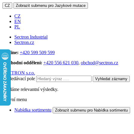
CZ
Zobrazit submenu pro Jazykové mutace
CZ
EN
PL
Sectron Industrial
Sectron.cz
Hotline:
+420 599 509 599
Obchodní oddělení:
+420 556 621 030
,
obchod@sectron.cz
SECTRON s.r.o.
Vyhledávací pole
Vyhledat záznamy
Hledáme relevantní výsledky.
Hlavní menu
Nabídka sortimentu
Zobrazit submenu pro Nabídka sortimentu