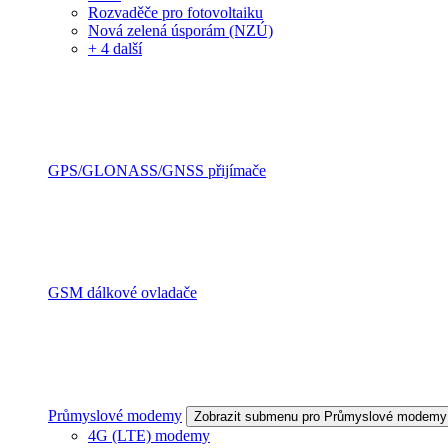
Rozvaděče pro fotovoltaiku
Nová zelená úsporám (NZÚ)
+ 4 další
GPS/GLONASS/GNSS přijímače
GSM dálkové ovladače
Průmyslové modemy
Zobrazit submenu pro Průmyslové modemy
4G (LTE) modemy