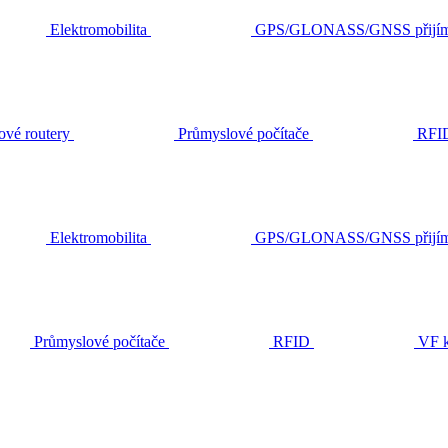
Elektromobilita
GPS/GLONASS/GNSS přijím
ové routery
Průmyslové počítače
RFI
Elektromobilita
GPS/GLONASS/GNSS přijím
Průmyslové počítače
RFID
VF k