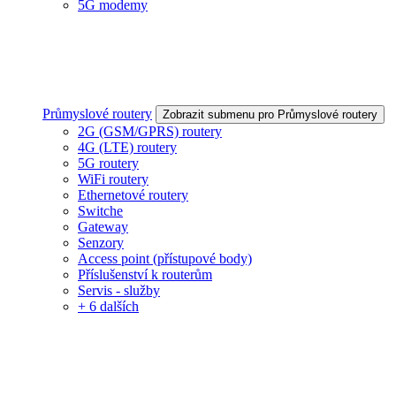
5G modemy
Průmyslové routery
Zobrazit submenu pro Průmyslové routery
2G (GSM/GPRS) routery
4G (LTE) routery
5G routery
WiFi routery
Ethernetové routery
Switche
Gateway
Senzory
Access point (přístupové body)
Příslušenství k routerům
Servis - služby
+ 6 dalších