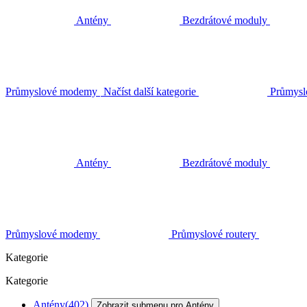
Antény
Bezdrátové moduly
Průmyslové modemy
Načíst další kategorie
Průmysl
Antény
Bezdrátové moduly
Průmyslové modemy
Průmyslové routery
Kategorie
Kategorie
Antény
(402)
Zobrazit submenu pro Antény