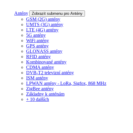
Antény
Zobrazit submenu pro Antény
GSM (2G) antény
UMTS (3G) antény
LTE (4G) antény
5G antény
WiFi antény
GPS antény
GLONASS antény
RFID antény
Kombinované antény
CDMA antény
DVB-T2 televizní antény
ISM antény
LPWAN antény - LoRa, Sigfox, 868 MHz
ZigBee antény
Základny k anténám
+ 10 dalších