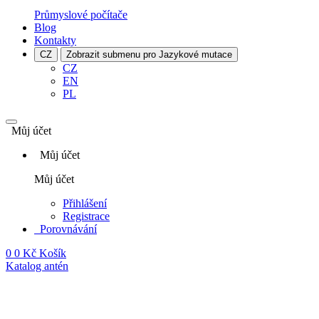
Průmyslové počítače
Blog
Kontakty
CZ
Zobrazit submenu pro Jazykové mutace
CZ
EN
PL
Můj účet
Můj účet
Můj účet
Přihlášení
Registrace
Porovnávání
0
0 Kč
Košík
Katalog antén