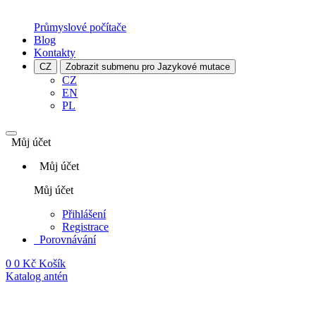
Průmyslové počítače
Blog
Kontakty
CZ
Zobrazit submenu pro Jazykové mutace
CZ
EN
PL
Můj účet
Můj účet
Můj účet
Přihlášení
Registrace
Porovnávání
0
0 Kč
Košík
Katalog antén