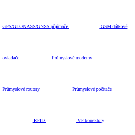
GPS/GLONASS/GNSS přijímače
GSM dálkové
ovladače
Průmyslové modemy
Průmyslové routery
Průmyslové počítače
RFID
VF konektory