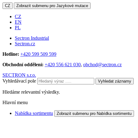
CZ
Zobrazit submenu pro Jazykové mutace
CZ
EN
PL
Sectron Industrial
Sectron.cz
Hotline:
+420 599 509 599
Obchodní oddělení:
+420 556 621 030
,
obchod@sectron.cz
SECTRON s.r.o.
Vyhledávací pole
Vyhledat záznamy
Hledáme relevantní výsledky.
Hlavní menu
Nabídka sortimentu
Zobrazit submenu pro Nabídka sortimentu