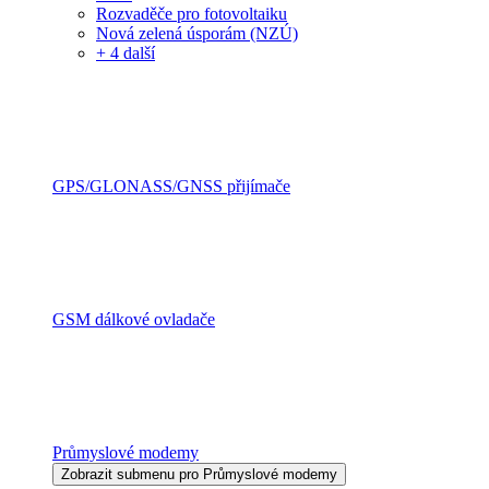
Rozvaděče pro fotovoltaiku
Nová zelená úsporám (NZÚ)
+ 4 další
GPS/GLONASS/GNSS přijímače
GSM dálkové ovladače
Průmyslové modemy
Zobrazit submenu pro Průmyslové modemy