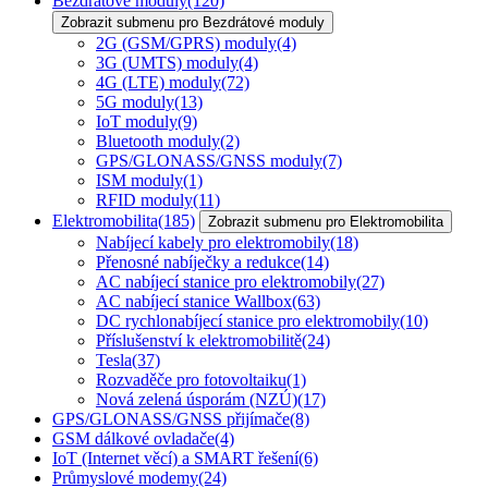
Bezdrátové moduly
(120)
Zobrazit submenu pro Bezdrátové moduly
2G (GSM/GPRS) moduly
(4)
3G (UMTS) moduly
(4)
4G (LTE) moduly
(72)
5G moduly
(13)
IoT moduly
(9)
Bluetooth moduly
(2)
GPS/GLONASS/GNSS moduly
(7)
ISM moduly
(1)
RFID moduly
(11)
Elektromobilita
(185)
Zobrazit submenu pro Elektromobilita
Nabíjecí kabely pro elektromobily
(18)
Přenosné nabíječky a redukce
(14)
AC nabíjecí stanice pro elektromobily
(27)
AC nabíjecí stanice Wallbox
(63)
DC rychlonabíjecí stanice pro elektromobily
(10)
Příslušenství k elektromobilitě
(24)
Tesla
(37)
Rozvaděče pro fotovoltaiku
(1)
Nová zelená úsporám (NZÚ)
(17)
GPS/GLONASS/GNSS přijímače
(8)
GSM dálkové ovladače
(4)
IoT (Internet věcí) a SMART řešení
(6)
Průmyslové modemy
(24)