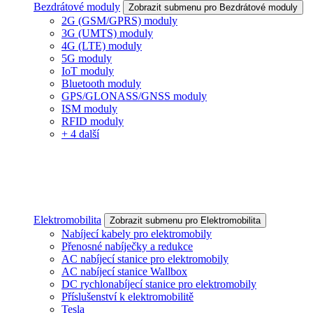
Bezdrátové moduly
Zobrazit submenu pro Bezdrátové moduly
2G (GSM/GPRS) moduly
3G (UMTS) moduly
4G (LTE) moduly
5G moduly
IoT moduly
Bluetooth moduly
GPS/GLONASS/GNSS moduly
ISM moduly
RFID moduly
+ 4 další
Elektromobilita
Zobrazit submenu pro Elektromobilita
Nabíjecí kabely pro elektromobily
Přenosné nabíječky a redukce
AC nabíjecí stanice pro elektromobily
AC nabíjecí stanice Wallbox
DC rychlonabíjecí stanice pro elektromobily
Příslušenství k elektromobilitě
Tesla