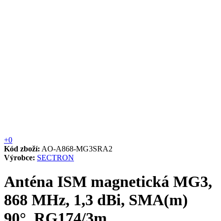
+0
Kód zboží:
AO-A868-MG3SRA2
Výrobce:
SECTRON
Anténa ISM magnetická MG3,
868 MHz, 1,3 dBi, SMA(m)
90°, RG174/3m