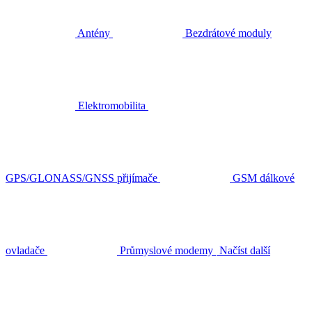
Antény
Bezdrátové moduly
Elektromobilita
GPS/GLONASS/GNSS přijímače
GSM dálkové
ovladače
Průmyslové modemy
Načíst další