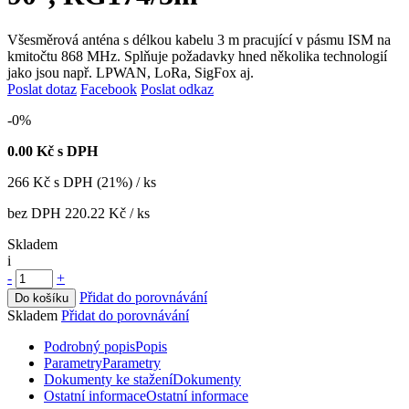
Všesměrová anténa s délkou kabelu 3 m pracující v pásmu ISM na
kmitočtu 868 MHz. Splňuje požadavky hned několika technologií
jako jsou např. LPWAN, LoRa, SigFox aj.
Poslat dotaz
Facebook
Poslat odkaz
-0%
0.00
Kč s DPH
266
Kč
s DPH (21%) / ks
bez DPH
220.22 Kč
/ ks
Skladem
i
-
+
Přidat do porovnávání
Do košíku
Skladem
Přidat do porovnávání
Podrobný popis
Popis
Parametry
Parametry
Dokumenty ke stažení
Dokumenty
Ostatní informace
Ostatní informace