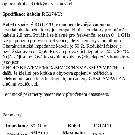
optimálními elektrickými vlastnostmi.
Specifikace kabelu RG174/U:
Kabel označený RG174/U je mnohem levnější variantou
koaxiálního kabelu
, který je kompatibilní s
konektory
pro průměr
kabelu 2,8 mm. Používá se hlavně pro frekvenční rozsah 0 - 1 GHz,
lze jej použít i pro vyšší
frekvence
, ale za cenu vyššího útlumu.
Charakteristická impedance kabelu je 50 Ω. Redukční faktor je
pevně stanoven na 0,66. Rozsah provozních teplot je -20 až 80 °C.
Nejčastěji se používá k vytváření kabelových adaptérů s
konektory
,
jako jsou
BNC/FAKRA/FME/MCX/MMCX/N/SMA/SMB/SMP/TNC a
další. Je ideální pro krátká a ohybová spojení v měřicích a
telekomunikačních technologiích, pro
antény
GPS
/
GSM
/WLAN,
anténní vodiče atd.
Technické parametry naleznete v přiloženém datasheetu.
Parametry
Impedance
50 Ohm
Kabel
RG174/U
SMA(m)
Maximální