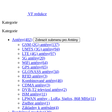
VF redukce
Kategorie
Kategorie
Antény
(402)
Zobrazit submenu pro Antény
GSM (2G) antény
(137)
UMTS (3G) antény
(94)
LTE (4G) antény
(97)
5G antény
(20)
WiFi antény
(64)
GPS antény
(65)
GLONASS antény
(34)
RFID antény
(3)
Kombinované antény
(46)
CDMA antény
(3)
DVB-T2 televizní antény
(2)
ISM antény
(11)
LPWAN antény - LoRa, Sigfox, 868 MHz
(11)
ZigBee antény
(1)
Základny k anténám
(4)