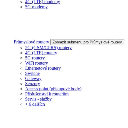
4G (LTE) modemy
5G modemy
Průmyslové routery
Zobrazit submenu pro Průmyslové routery
2G (GSM/GPRS) routery
4G (LTE) routery
5G routery
WiFi routery
Ethernetové routery
Switche
Gateway
Senzory
Access point (přístupové body)
Příslušenství k routerům
Servis - služby
+ 6 dalších