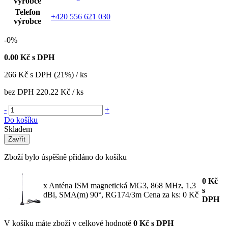
výrobce
Telefon
+420 556 621 030
výrobce
-0%
0.00
Kč s DPH
266
Kč
s DPH (21%) / ks
bez DPH
220.22 Kč
/ ks
-
+
Do košíku
Skladem
Zavřít
Zboží bylo úspěšně přidáno do košíku
0
Kč
x Anténa ISM magnetická MG3, 868 MHz, 1,3
s
dBi, SMA(m) 90°, RG174/3m
Cena za ks: 0 Kč
DPH
V košíku máte zboží v celkové hodnotě
0 Kč s DPH