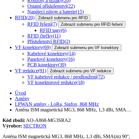
Konzoly a držáky
(20)
Ostatní příslušenství
(22)
Napájecí zdroje a baterie
(15)
RFID
(20)
Zobrazit submenu pro RFID
RFID řešení
(7)
Zobrazit submenu pro RFID řešení
RFID tagy
(6)
RFID čtečky
(11)
Příslušenství RFID
(2)
VF konektory
(69)
Zobrazit submenu pro VF konektory
Kabelové konektory
(14)
Panelové konektory
(16)
PCB konektory
(39)
VF redukce
(91)
Zobrazit submenu pro VF redukce
VF kabelové redukce / prodloužení
(72)
VF konektorové redukce
(18)
Úvod
Antény
LPWAN antény - LoRa, Sigfox, 868 MHz
Anténa ISM magnetická MG3, 868 MHz, 1,3 dBi, SMA…
Kód zboží:
AO-A868-MG3SRA2
Výrobce:
SECTRON
Anténa ISM magnetická MG3, 868 MHz, 1,3 dBi, SMA(m) 90°,