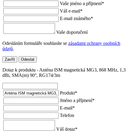
Vaše jméno a příjmení
*
Váš e-mail
*
E-mail známého
*
Vaše doporučení
Odesláním formuláře souhlasíte se
zásadami ochrany osobních
údajů
.
Zavřít
Odeslat
Dotaz k produktu - Anténa ISM magnetická MG3, 868 MHz, 1,3
dBi, SMA(m) 90°, RG174/3m
Produkt
*
Jméno a příjmení
*
E-mail
*
Telefon
Váš dotaz
*