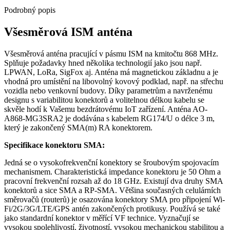
Podrobný popis
Všesměrová ISM anténa
Všesměrová anténa pracující v pásmu ISM na kmitočtu 868 MHz.
Splňuje požadavky hned několika technologií jako jsou např.
LPWAN,
LoRa
,
SigFox
aj.
Anténa
má magnetickou základnu a je
vhodná pro umístění na libovolný kovový podklad, např. na střechu
vozidla nebo venkovní budovy. Díky parametrům a navrženému
designu s variabilitou
konektorů
a volitelnou délkou kabelu se
skvěle hodí k Vašemu bezdrátovému
IoT
zařízení.
A
nténa AO-
A868-MG3SRA2 je dodávána s kabelem RG174/U o délce 3 m,
který je zakončený SMA(m) RA
konektorem
.
Specifikace
konektoru
SMA:
Jedná se o vysokofrekvenční
konektory
se šroubovým spojovacím
mechanismem. Charakteristická impedance
konektoru
je 50 Ohm a
pracovní frekvenční rozsah až do 18 GHz. Existují dva druhy SMA
konektorů
a sice SMA a RP-SMA. Většina současných celulárních
směrovačů (
routerů
) je osazována
konektory
SMA pro připojení
Wi-
Fi
/
2G
/
3G
/LTE/
GPS
antén zakončených protikusy. Používá se také
jako standardní
konektor
v měřící VF technice. Vyznačují se
vysokou spolehlivostí, životností, vysokou mechanickou stabilitou a