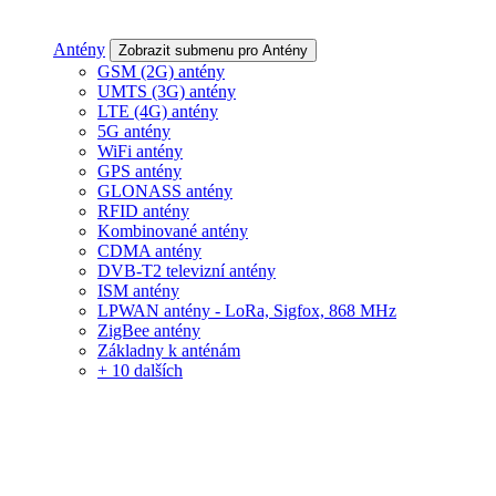
Antény
Zobrazit submenu pro Antény
GSM (2G) antény
UMTS (3G) antény
LTE (4G) antény
5G antény
WiFi antény
GPS antény
GLONASS antény
RFID antény
Kombinované antény
CDMA antény
DVB-T2 televizní antény
ISM antény
LPWAN antény - LoRa, Sigfox, 868 MHz
ZigBee antény
Základny k anténám
+ 10 dalších