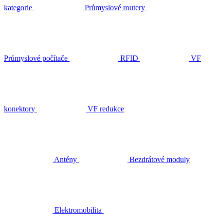
kategorie
Průmyslové routery
Průmyslové počítače
RFID
VF
konektory
VF redukce
Antény
Bezdrátové moduly
Elektromobilita