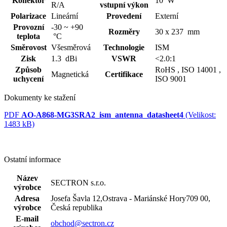
Konektor
10 W
R/A
vstupní výkon
Polarizace
Lineární
Provedení
Externí
Provozní
-30 ~ +90
Rozměry
30 x 237 mm
teplota
°C
Směrovost
Všesměrová
Technologie
ISM
Zisk
1.3 dBi
VSWR
<2.0:1
Způsob
RoHS ,
ISO 14001 ,
Magnetická
Certifikace
uchycení
ISO 9001
Dokumenty ke stažení
PDF
AO-A868-MG3SRA2_ism_antenna_datasheet4
(Velikost:
1483 kB)
Ostatní informace
Název
SECTRON s.r.o.
výrobce
Adresa
Josefa Šavla 12,Ostrava - Mariánské Hory709 00,
výrobce
Česká republika
E-mail
obchod@sectron.cz