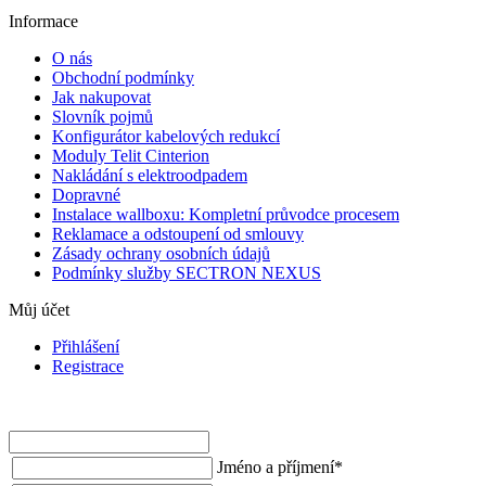
Informace
O nás
Obchodní podmínky
Jak nakupovat
Slovník pojmů
Konfigurátor kabelových redukcí
Moduly Telit Cinterion
Nakládání s elektroodpadem
Dopravné
Instalace wallboxu: Kompletní průvodce procesem
Reklamace a odstoupení od smlouvy
Zásady ochrany osobních údajů
Podmínky služby SECTRON NEXUS
Můj účet
Přihlášení
Registrace
Jméno a příjmení
*