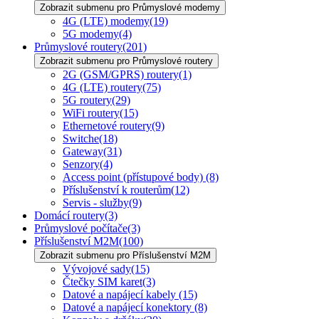
Zobrazit submenu pro Průmyslové modemy
4G (LTE) modemy
(19)
5G modemy
(4)
Průmyslové routery
(201)
Zobrazit submenu pro Průmyslové routery
2G (GSM/GPRS) routery
(1)
4G (LTE) routery
(75)
5G routery
(29)
WiFi routery
(15)
Ethernetové routery
(9)
Switche
(18)
Gateway
(31)
Senzory
(4)
Access point (přístupové body)
(8)
Příslušenství k routerům
(12)
Servis - služby
(9)
Domácí routery
(3)
Průmyslové počítače
(3)
Příslušenství M2M
(100)
Zobrazit submenu pro Příslušenství M2M
Vývojové sady
(15)
Čtečky SIM karet
(3)
Datové a napájecí kabely
(15)
Datové a napájecí konektory
(8)