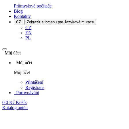
Průmyslové počítače
Blog
Kontakty
CZ
Zobrazit submenu pro Jazykové mutace
CZ
EN
PL
Můj účet
Můj účet
Můj účet
Přihlášení
Registrace
Porovnávání
0
0 Kč
Košík
Katalog antén