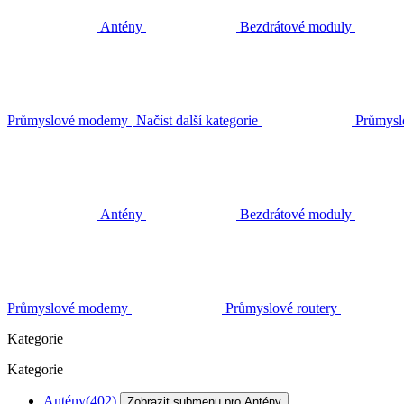
Antény
Bezdrátové moduly
Průmyslové modemy
Načíst další kategorie
Průmysl
Antény
Bezdrátové moduly
Průmyslové modemy
Průmyslové routery
Kategorie
Kategorie
Antény
(402)
Zobrazit submenu pro Antény