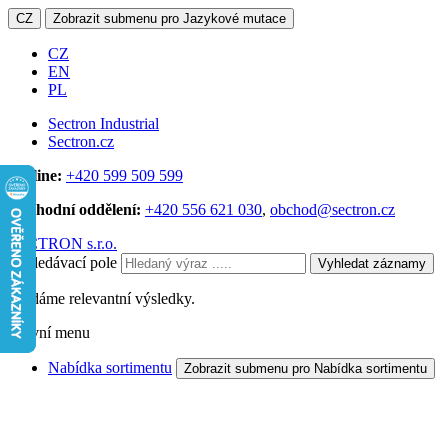
CZ
Zobrazit submenu pro Jazykové mutace
CZ
EN
PL
Sectron Industrial
Sectron.cz
Hotline:
+420 599 509 599
Obchodní oddělení:
+420 556 621 030
,
obchod@sectron.cz
SECTRON s.r.o.
Vyhledávací pole
Vyhledat záznamy
Hledáme relevantní výsledky.
Hlavní menu
Nabídka sortimentu
Zobrazit submenu pro Nabídka sortimentu