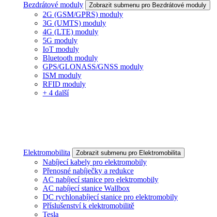
Bezdrátové moduly
Zobrazit submenu pro Bezdrátové moduly
2G (GSM/GPRS) moduly
3G (UMTS) moduly
4G (LTE) moduly
5G moduly
IoT moduly
Bluetooth moduly
GPS/GLONASS/GNSS moduly
ISM moduly
RFID moduly
+ 4 další
Elektromobilita
Zobrazit submenu pro Elektromobilita
Nabíjecí kabely pro elektromobily
Přenosné nabíječky a redukce
AC nabíjecí stanice pro elektromobily
AC nabíjecí stanice Wallbox
DC rychlonabíjecí stanice pro elektromobily
Příslušenství k elektromobilitě
Tesla