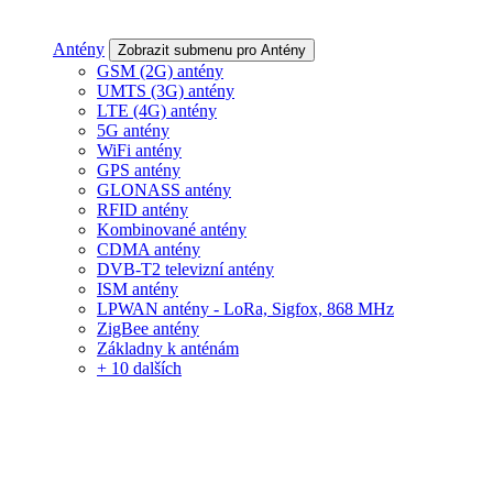
Antény
Zobrazit submenu pro Antény
GSM (2G) antény
UMTS (3G) antény
LTE (4G) antény
5G antény
WiFi antény
GPS antény
GLONASS antény
RFID antény
Kombinované antény
CDMA antény
DVB-T2 televizní antény
ISM antény
LPWAN antény - LoRa, Sigfox, 868 MHz
ZigBee antény
Základny k anténám
+ 10 dalších