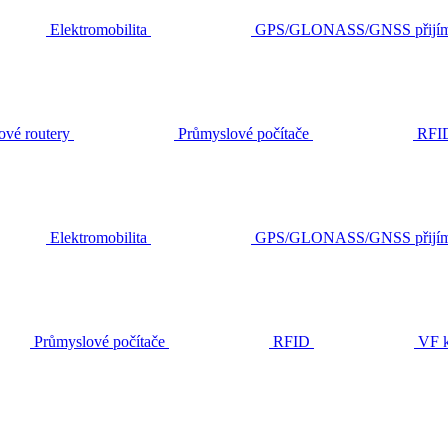
Elektromobilita
GPS/GLONASS/GNSS přijím
ové routery
Průmyslové počítače
RFI
Elektromobilita
GPS/GLONASS/GNSS přijím
Průmyslové počítače
RFID
VF k