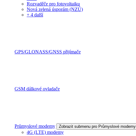
Rozvaděče pro fotovoltaiku
Nová zelená úsporám (NZÚ)
+ 4 další
GPS/GLONASS/GNSS přijímače
GSM dálkové ovladače
Průmyslové modemy
Zobrazit submenu pro Průmyslové modemy
4G (LTE) modemy