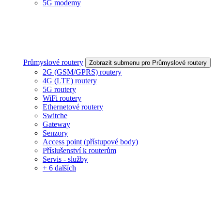
5G modemy
Průmyslové routery
Zobrazit submenu pro Průmyslové routery
2G (GSM/GPRS) routery
4G (LTE) routery
5G routery
WiFi routery
Ethernetové routery
Switche
Gateway
Senzory
Access point (přístupové body)
Příslušenství k routerům
Servis - služby
+ 6 dalších