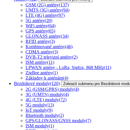
GSM (2G) antény
(137)
UMTS (3G) antény
(94)
LTE (4G) antény
(97)
5G antény
(20)
WiFi antény
(64)
GPS antény
(65)
GLONASS antény
(34)
RFID antény
(3)
Kombinované antény
(46)
CDMA antény
(3)
DVB-T2 televizní antény
(2)
ISM antény
(11)
LPWAN antény - LoRa, Sigfox, 868 MHz
(11)
ZigBee antény
(1)
Základny k anténám
(4)
Bezdrátové moduly
(120)
Zobrazit submenu pro Bezdrátové modu
2G (GSM/GPRS) moduly
(4)
3G (UMTS) moduly
(4)
4G (LTE) moduly
(72)
5G moduly
(13)
IoT moduly
(9)
Bluetooth moduly
(2)
GPS/GLONASS/GNSS moduly
(7)
ISM moduly
(1)