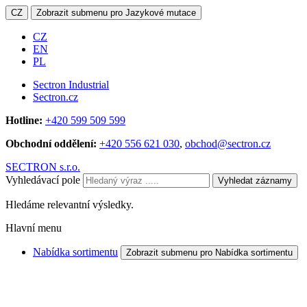
CZ
Zobrazit submenu pro Jazykové mutace
CZ
EN
PL
Sectron Industrial
Sectron.cz
Hotline:
+420 599 509 599
Obchodní oddělení:
+420 556 621 030
,
obchod@sectron.cz
SECTRON s.r.o.
Vyhledávací pole
Vyhledat záznamy
Hledáme relevantní výsledky.
Hlavní menu
Nabídka sortimentu
Zobrazit submenu pro Nabídka sortimentu