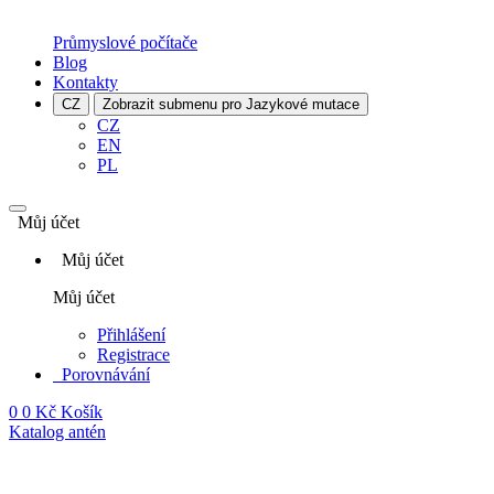
Průmyslové počítače
Blog
Kontakty
CZ
Zobrazit submenu pro Jazykové mutace
CZ
EN
PL
Můj účet
Můj účet
Můj účet
Přihlášení
Registrace
Porovnávání
0
0 Kč
Košík
Katalog antén