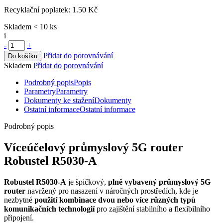
Recyklační poplatek:
1.50 Kč
Skladem < 10 ks
i
-
+
Přidat do porovnávání
Do košíku
Skladem
Přidat do porovnávání
Podrobný popis
Popis
Parametry
Parametry
Dokumenty ke stažení
Dokumenty
Ostatní informace
Ostatní informace
Podrobný popis
Víceúčelový průmyslový 5G
router
Robustel R5030-A
Robustel R5030-A
je špičkový,
plně vybavený průmyslový 5G
router
navržený pro nasazení v náročných prostředích, kde je
nezbytné
použití kombinace dvou nebo více různých typů
komunikačních technologií
pro zajištění stabilního a flexibilního
připojení.