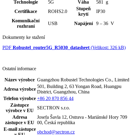
Technologie
5G
Váha
581 g
Stupeň
Certifikace
ROHS2.0
IP30
krytí
Komunikační
USB
Napájení
9 – 36 V
rozhraní
Dokumenty ke stažení
PDF
Robustel_router5G_R5030_datasheet
(Velikost: 326 kB)
Ostatní informace
Název výrobce
Guangzhou Robustel Technologies Co., Limited
501, Building 2, 63 Yongan Road, Huangpu
Adresa výrobce
District, Guangzhou, China
Telefon výrobce
+86 20 870 856 44
Zástupce
SECTRON s.r.o.
výrobce v EU
Adresa
Josefa Šavla 12, Ostrava - Mariánské Hory 709
zástupce v EU
00, Česká republika
E-mail zástupce
obchod@sectron.cz
v EU