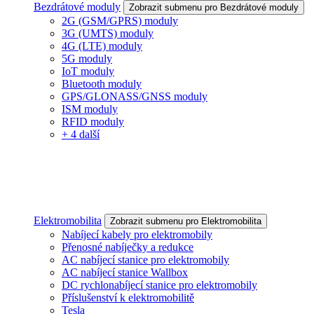
Bezdrátové moduly
Zobrazit submenu pro Bezdrátové moduly
2G (GSM/GPRS) moduly
3G (UMTS) moduly
4G (LTE) moduly
5G moduly
IoT moduly
Bluetooth moduly
GPS/GLONASS/GNSS moduly
ISM moduly
RFID moduly
+ 4 další
Elektromobilita
Zobrazit submenu pro Elektromobilita
Nabíjecí kabely pro elektromobily
Přenosné nabíječky a redukce
AC nabíjecí stanice pro elektromobily
AC nabíjecí stanice Wallbox
DC rychlonabíjecí stanice pro elektromobily
Příslušenství k elektromobilitě
Tesla