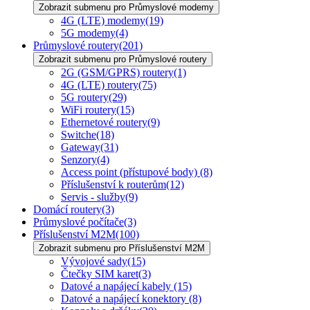
Zobrazit submenu pro Průmyslové modemy
4G (LTE) modemy
(19)
5G modemy
(4)
Průmyslové routery
(201)
Zobrazit submenu pro Průmyslové routery
2G (GSM/GPRS) routery
(1)
4G (LTE) routery
(75)
5G routery
(29)
WiFi routery
(15)
Ethernetové routery
(9)
Switche
(18)
Gateway
(31)
Senzory
(4)
Access point (přístupové body)
(8)
Příslušenství k routerům
(12)
Servis - služby
(9)
Domácí routery
(3)
Průmyslové počítače
(3)
Příslušenství M2M
(100)
Zobrazit submenu pro Příslušenství M2M
Vývojové sady
(15)
Čtečky SIM karet
(3)
Datové a napájecí kabely
(15)
Datové a napájecí konektory
(8)