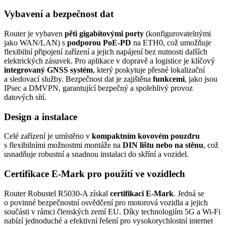
Vybavení a bezpečnost dat
Router
je vybaven
pěti gigabitovými porty
(konfigurovatelnými
jako WAN/LAN) s
podporou
PoE
-PD
na ETH0, což umožňuje
flexibilní připojení zařízení a jejich napájení bez nutnosti dalších
elektrických zásuvek. Pro aplikace v dopravě a logistice je klíčový
integrovaný GNSS systém
, který poskytuje přesné lokalizační
a sledovací služby. Bezpečnost dat je zajištěna
funkcemi
, jako jsou
IPsec a DMVPN, garantující bezpečný a spolehlivý provoz
datových sítí.
Design a instalace
Celé zařízení je umístěno v
kompaktním kovovém pouzdru
s flexibilními možnostmi montáže na
DIN lištu nebo na stěnu
, což
usnadňuje robustní a snadnou instalaci do skříní a vozidel.
Certifikace E-Mark pro použití ve vozidlech
Router
Robustel R5030-A získal
certifikaci E-Mark
. Jedná se
o povinné bezpečnostní osvědčení pro motorová vozidla a jejich
součásti v rámci členských zemí EU. Díky technologiím 5G a
Wi-Fi
nabízí jednoduché a efektivní řešení pro vysokorychlostní internet