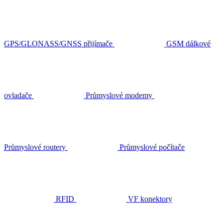
GPS/GLONASS/GNSS přijímače
GSM dálkové
ovladače
Průmyslové modemy
Průmyslové routery
Průmyslové počítače
RFID
VF konektory