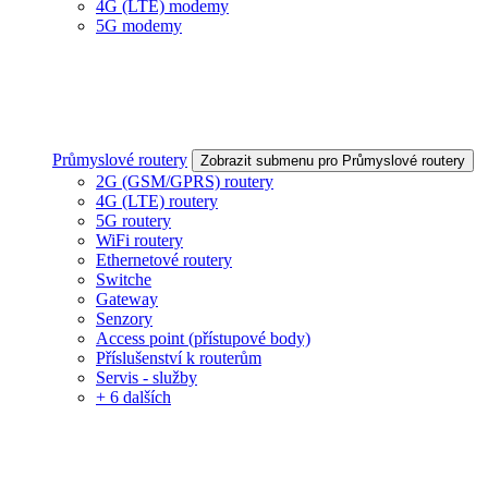
4G (LTE) modemy
5G modemy
Průmyslové routery
Zobrazit submenu pro Průmyslové routery
2G (GSM/GPRS) routery
4G (LTE) routery
5G routery
WiFi routery
Ethernetové routery
Switche
Gateway
Senzory
Access point (přístupové body)
Příslušenství k routerům
Servis - služby
+ 6 dalších