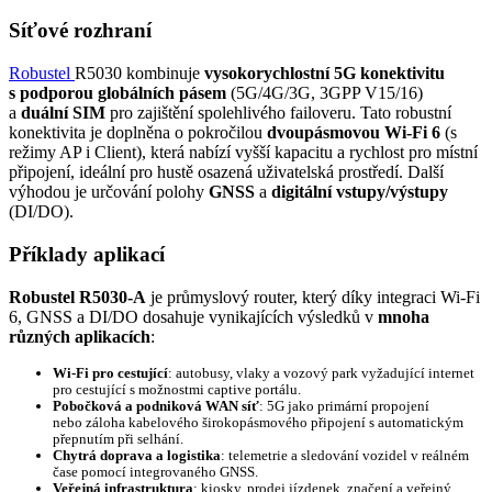
Síťové rozhraní
Robustel
R5030 kombinuje
vysokorychlostní 5G konektivitu
s podporou globálních pásem
(5G/4G/
3G
, 3GPP V15/16)
a
duální SIM
pro zajištění spolehlivého failoveru. Tato robustní
konektivita je doplněna o pokročilou
dvoupásmovou
Wi-Fi
6
(s
režimy AP i Client), která nabízí vyšší kapacitu a rychlost pro místní
připojení, ideální pro hustě osazená uživatelská prostředí. Další
výhodou je určování polohy
GNSS
a
digitální vstupy/výstupy
(DI/DO).
Příklady aplikací
R
obustel R5030-A
je průmyslový
router
, který díky integraci
Wi-Fi
6, GNSS a DI/DO dosahuje vynikajících výsledků v
mnoha
různých
aplikacích
:
Wi-Fi
pro cestující
: autobusy, vlaky a vozový park vyžadující internet
pro cestující s možnostmi captive portálu.
Pobočková a podniková WAN síť
: 5G jako primární propojení
nebo záloha kabelového širokopásmového připojení s automatickým
přepnutím při selhání.
Chytrá doprava a logistika
: telemetrie a sledování vozidel v reálném
čase pomocí integrovaného GNSS.
Veřejná infrastruktura
: kiosky, prodej jízdenek, značení a veřejný