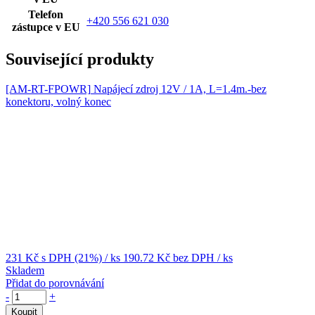
Telefon
+420 556 621 030
zástupce v EU
Související produkty
[AM-RT-FPOWR]
Napájecí zdroj 12V / 1A, L=1.4m.-bez
konektoru, volný konec
231 Kč
s DPH (21%)
/ ks
190.72 Kč
bez DPH
/ ks
Skladem
Přidat do porovnávání
-
+
Koupit