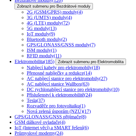
Bezdrátové moduly
(120)
Zobrazit submenu pro Bezdrátové moduly
2G (GSM/GPRS) moduly
(4)
3G (UMTS) moduly
(4)
4G (LTE) moduly
(72)
5G moduly
(13)
IoT moduly
(9)
Bluetooth moduly
(2)
GPS/GLONASS/GNSS moduly
(7)
ISM moduly
(1)
RFID moduly
(11)
Elektromobilita
(185)
Zobrazit submenu pro Elektromobilita
Nabíjecí kabely pro elektromobily
(18)
Přenosné nabíječky a redukce
(14)
AC nabíjecí stanice pro elektromobily
(27)
AC nabíjecí stanice Wallbox
(63)
DC rychlonabíjecí stanice pro elektromobily
(10)
Příslušenství k elektromobilitě
(24)
Tesla
(37)
Rozvaděče pro fotovoltaiku
(1)
Nová zelená úsporám (NZÚ)
(17)
GPS/GLONASS/GNSS přijímače
(8)
GSM dálkové ovladače
(4)
IoT (Internet věcí) a SMART řešení
(6)
Průmyslové modemy
(24)