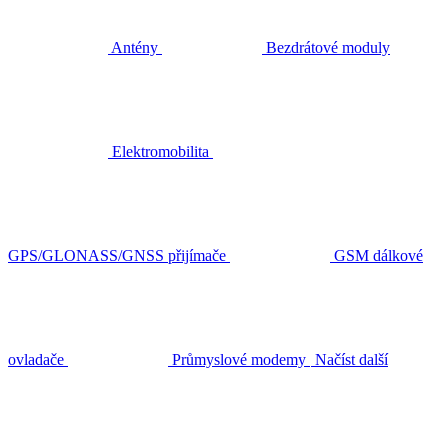
Antény
Bezdrátové moduly
Elektromobilita
GPS/GLONASS/GNSS přijímače
GSM dálkové
ovladače
Průmyslové modemy
Načíst další