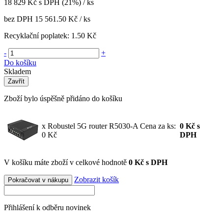
18 829
Kč
s DPH (21%) / ks
bez DPH
15 561.50 Kč
/ ks
Recyklační poplatek:
1.50 Kč
-
+
Do košíku
Skladem
Zavřít
Zboží bylo úspěšně přidáno do košíku
x Robustel 5G router R5030-A
Cena za ks:
0
Kč
s
0 Kč
DPH
V košíku máte zboží v celkové hodnotě
0 Kč s DPH
Zobrazit košík
Pokračovat v nákupu
Přihlášení k odběru novinek