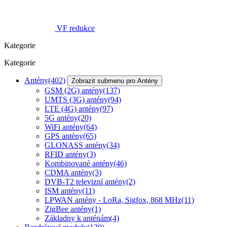
VF redukce
Kategorie
Kategorie
Antény
(402)
Zobrazit submenu pro Antény
GSM (2G) antény
(137)
UMTS (3G) antény
(94)
LTE (4G) antény
(97)
5G antény
(20)
WiFi antény
(64)
GPS antény
(65)
GLONASS antény
(34)
RFID antény
(3)
Kombinované antény
(46)
CDMA antény
(3)
DVB-T2 televizní antény
(2)
ISM antény
(11)
LPWAN antény - LoRa, Sigfox, 868 MHz
(11)
ZigBee antény
(1)
Základny k anténám
(4)