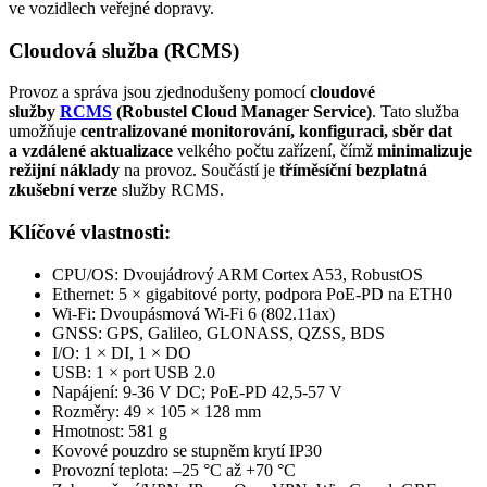
ve vozidlech veřejné dopravy.
Cloudová služba (RCMS)
Provoz a správa jsou zjednodušeny pomocí
cloudové
služby
RCMS
(Robustel
Cloud
Manager Service)
. Tato služba
umožňuje
centralizované monitorování, konfiguraci, sběr dat
a vzdálené aktualizace
velkého počtu zařízení, čímž
minimalizuje
režijní náklady
na provoz. Součástí je
tříměsíční bezplatná
zkušební verze
služby RCMS.
Klíčové vlastnosti:
CPU/OS: Dvoujádrový ARM Cortex A53, RobustOS
Ethernet
: 5 × gigabitové porty, podpora
PoE
-PD na ETH0
Wi-Fi
: Dvoupásmová
Wi-Fi
6 (802.11ax)
GNSS:
GPS
, Galileo,
GLONASS
, QZSS, BDS
I/O: 1 × DI, 1 × DO
USB: 1 × port USB 2.0
Napájení: 9-36 V DC;
PoE
-PD 42,5-57 V
Rozměry: 49 × 105 × 128 mm
Hmotnost: 581 g
Kovové pouzdro se stupněm krytí IP30
Provozní teplota: –25 °C až +70 °C