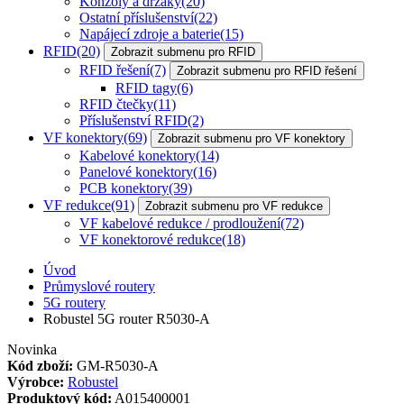
Konzoly a držáky
(20)
Ostatní příslušenství
(22)
Napájecí zdroje a baterie
(15)
RFID
(20)
Zobrazit submenu pro RFID
RFID řešení
(7)
Zobrazit submenu pro RFID řešení
RFID tagy
(6)
RFID čtečky
(11)
Příslušenství RFID
(2)
VF konektory
(69)
Zobrazit submenu pro VF konektory
Kabelové konektory
(14)
Panelové konektory
(16)
PCB konektory
(39)
VF redukce
(91)
Zobrazit submenu pro VF redukce
VF kabelové redukce / prodloužení
(72)
VF konektorové redukce
(18)
Úvod
Průmyslové routery
5G routery
Robustel 5G router R5030-A
Novinka
Kód zboží:
GM-R5030-A
Výrobce:
Robustel
Produktový kód:
A015400001