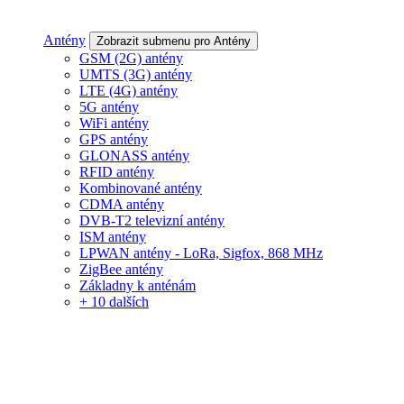
Antény
Zobrazit submenu pro Antény
GSM (2G) antény
UMTS (3G) antény
LTE (4G) antény
5G antény
WiFi antény
GPS antény
GLONASS antény
RFID antény
Kombinované antény
CDMA antény
DVB-T2 televizní antény
ISM antény
LPWAN antény - LoRa, Sigfox, 868 MHz
ZigBee antény
Základny k anténám
+ 10 dalších