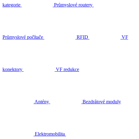
kategorie
Průmyslové routery
Průmyslové počítače
RFID
VF
konektory
VF redukce
Antény
Bezdrátové moduly
Elektromobilita