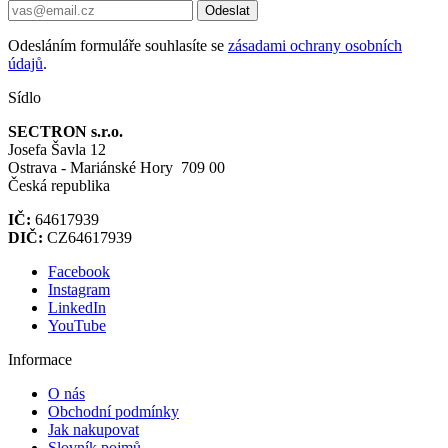
Odeslat
Odesláním formuláře souhlasíte se
zásadami ochrany osobních
údajů
.
Sídlo
SECTRON s.r.o.
Josefa Šavla 12
Ostrava - Mariánské Hory 709 00
Česká republika
IČ:
64617939
DIČ:
CZ64617939
Facebook
Instagram
LinkedIn
YouTube
Informace
O nás
Obchodní podmínky
Jak nakupovat
Slovník pojmů