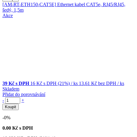
[AM-RT-ETH150-CAT5E]
Ethernet kabel CAT5e, RJ45/RJ45,
šedý, 1,5m
Akce
39 Kč s DPH
16 Kč
s DPH (21%)
/ ks
13.61 Kč
bez DPH
/ ks
Skladem
Přidat do porovnávání
-
+
Koupit
-0%
0.00
Kč s DPH