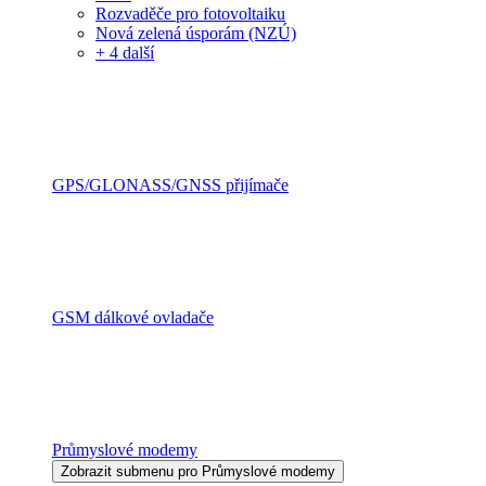
Rozvaděče pro fotovoltaiku
Nová zelená úsporám (NZÚ)
+ 4 další
GPS/GLONASS/GNSS přijímače
GSM dálkové ovladače
Průmyslové modemy
Zobrazit submenu pro Průmyslové modemy