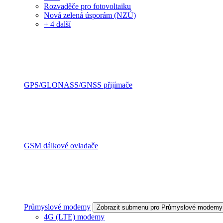
Rozvaděče pro fotovoltaiku
Nová zelená úsporám (NZÚ)
+ 4 další
GPS/GLONASS/GNSS přijímače
GSM dálkové ovladače
Průmyslové modemy
Zobrazit submenu pro Průmyslové modemy
4G (LTE) modemy