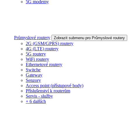
5G modemy
Průmyslové routery
Zobrazit submenu pro Průmyslové routery
2G (GSM/GPRS) routery
4G (LTE) routery
5G routery
WiFi routery
Ethernetové routery
Switche
Gateway
Senzory
Access point (přístupové body)
Příslušenství k routerům
Servis - služby
+ 6 dalších