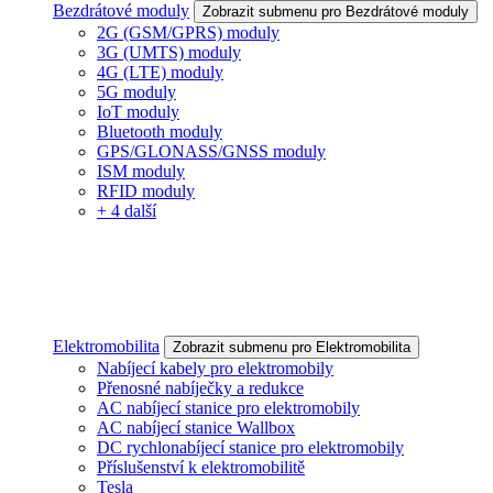
Bezdrátové moduly
Zobrazit submenu pro Bezdrátové moduly
2G (GSM/GPRS) moduly
3G (UMTS) moduly
4G (LTE) moduly
5G moduly
IoT moduly
Bluetooth moduly
GPS/GLONASS/GNSS moduly
ISM moduly
RFID moduly
+ 4 další
Elektromobilita
Zobrazit submenu pro Elektromobilita
Nabíjecí kabely pro elektromobily
Přenosné nabíječky a redukce
AC nabíjecí stanice pro elektromobily
AC nabíjecí stanice Wallbox
DC rychlonabíjecí stanice pro elektromobily
Příslušenství k elektromobilitě
Tesla