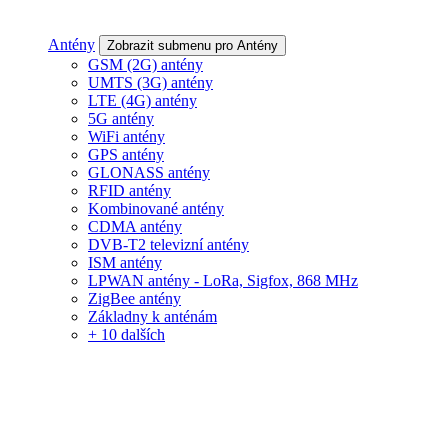
Antény
Zobrazit submenu pro Antény
GSM (2G) antény
UMTS (3G) antény
LTE (4G) antény
5G antény
WiFi antény
GPS antény
GLONASS antény
RFID antény
Kombinované antény
CDMA antény
DVB-T2 televizní antény
ISM antény
LPWAN antény - LoRa, Sigfox, 868 MHz
ZigBee antény
Základny k anténám
+ 10 dalších