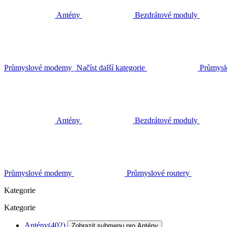
Antény
Bezdrátové moduly
Průmyslové modemy
Načíst další kategorie
Průmysl
Antény
Bezdrátové moduly
Průmyslové modemy
Průmyslové routery
Kategorie
Kategorie
Antény
(402)
Zobrazit submenu pro Antény