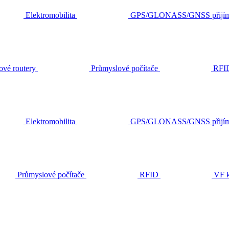
Elektromobilita
GPS/GLONASS/GNSS přijím
ové routery
Průmyslové počítače
RFI
Elektromobilita
GPS/GLONASS/GNSS přijím
Průmyslové počítače
RFID
VF k