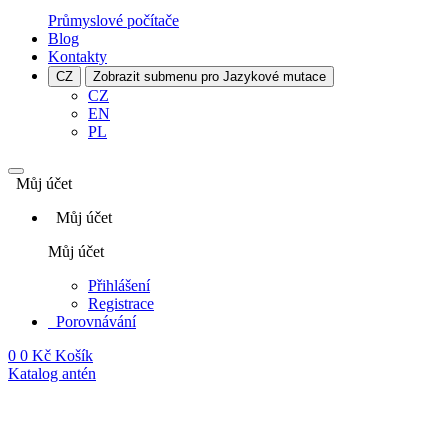
Průmyslové počítače
Blog
Kontakty
CZ
Zobrazit submenu pro Jazykové mutace
CZ
EN
PL
Můj účet
Můj účet
Můj účet
Přihlášení
Registrace
Porovnávání
0
0 Kč
Košík
Katalog antén