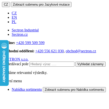
CZ
Zobrazit submenu pro Jazykové mutace
CZ
EN
PL
Sectron Industrial
Sectron.cz
Hotline:
+420 599 509 599
Obchodní oddělení:
+420 556 621 030
,
obchod@sectron.cz
SECTRON s.r.o.
Vyhledávací pole
Vyhledat záznamy
Hledáme relevantní výsledky.
Hlavní menu
Nabídka sortimentu
Zobrazit submenu pro Nabídka sortimentu