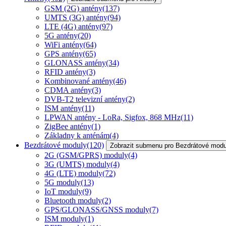
GSM (2G) antény
(137)
UMTS (3G) antény
(94)
LTE (4G) antény
(97)
5G antény
(20)
WiFi antény
(64)
GPS antény
(65)
GLONASS antény
(34)
RFID antény
(3)
Kombinované antény
(46)
CDMA antény
(3)
DVB-T2 televizní antény
(2)
ISM antény
(11)
LPWAN antény - LoRa, Sigfox, 868 MHz
(11)
ZigBee antény
(1)
Základny k anténám
(4)
Bezdrátové moduly
(120)
Zobrazit submenu pro Bezdrátové modu
2G (GSM/GPRS) moduly
(4)
3G (UMTS) moduly
(4)
4G (LTE) moduly
(72)
5G moduly
(13)
IoT moduly
(9)
Bluetooth moduly
(2)
GPS/GLONASS/GNSS moduly
(7)
ISM moduly
(1)