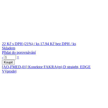
22 Kč
s DPH (21%)
/ ks
17.94 Kč
bez DPH
/ ks
Skladem
Přidat do porovnávání
-
+
Koupit
[AO-FMED-01]
Konektor FAKRA(m) D straight, EDGE
Výprodej