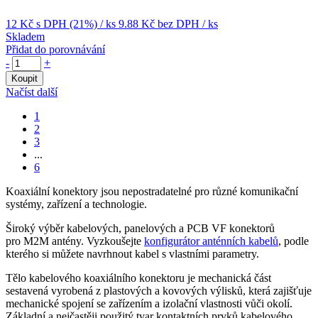
12 Kč
s DPH (21%)
/ ks
9.88 Kč
bez DPH
/ ks
Skladem
Přidat do porovnávání
-
+
Koupit
Načíst další
1
2
3
...
6
Koaxiální
konektory
jsou nepostradatelné pro různé komunikační
systémy, zařízení a technologie.
Široký výběr kabelových, panelových a PCB VF
konektorů
pro
M2M
antény
. Vyzkoušejte
konfigurátor anténních kabelů
, podle
kterého si můžete navrhnout kabel s vlastními parametry.
Tělo kabelového koaxiálního
konektoru
je mechanická část
sestavená vyrobená z plastových a kovových výlisků, která zajišťuje
mechanické spojení se zařízením a izolační vlastnosti vůči okolí.
Základní a nejčastěji použitý tvar kontaktních prvků kabelového