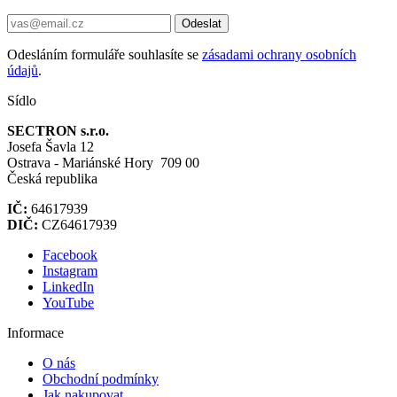
Odeslat
Odesláním formuláře souhlasíte se
zásadami ochrany osobních
údajů
.
Sídlo
SECTRON s.r.o.
Josefa Šavla 12
Ostrava - Mariánské Hory 709 00
Česká republika
IČ:
64617939
DIČ:
CZ64617939
Facebook
Instagram
LinkedIn
YouTube
Informace
O nás
Obchodní podmínky
Jak nakupovat