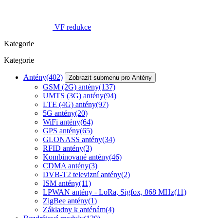
VF redukce
Kategorie
Kategorie
Antény
(402)
Zobrazit submenu pro Antény
GSM (2G) antény
(137)
UMTS (3G) antény
(94)
LTE (4G) antény
(97)
5G antény
(20)
WiFi antény
(64)
GPS antény
(65)
GLONASS antény
(34)
RFID antény
(3)
Kombinované antény
(46)
CDMA antény
(3)
DVB-T2 televizní antény
(2)
ISM antény
(11)
LPWAN antény - LoRa, Sigfox, 868 MHz
(11)
ZigBee antény
(1)
Základny k anténám
(4)