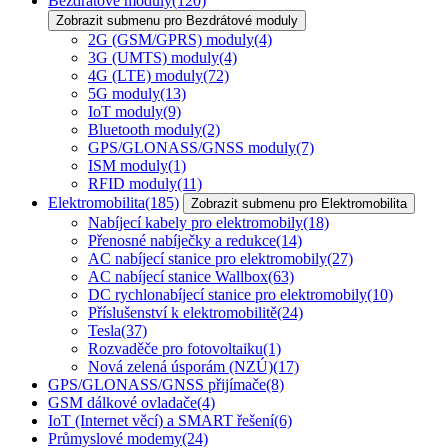
Bezdrátové moduly
(120)
Zobrazit submenu pro Bezdrátové moduly
2G (GSM/GPRS) moduly
(4)
3G (UMTS) moduly
(4)
4G (LTE) moduly
(72)
5G moduly
(13)
IoT moduly
(9)
Bluetooth moduly
(2)
GPS/GLONASS/GNSS moduly
(7)
ISM moduly
(1)
RFID moduly
(11)
Elektromobilita
(185)
Zobrazit submenu pro Elektromobilita
Nabíjecí kabely pro elektromobily
(18)
Přenosné nabíječky a redukce
(14)
AC nabíjecí stanice pro elektromobily
(27)
AC nabíjecí stanice Wallbox
(63)
DC rychlonabíjecí stanice pro elektromobily
(10)
Příslušenství k elektromobilitě
(24)
Tesla
(37)
Rozvaděče pro fotovoltaiku
(1)
Nová zelená úsporám (NZÚ)
(17)
GPS/GLONASS/GNSS přijímače
(8)
GSM dálkové ovladače
(4)
IoT (Internet věcí) a SMART řešení
(6)
Průmyslové modemy
(24)