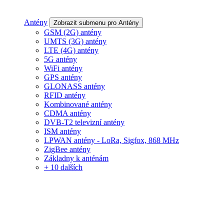
Antény
Zobrazit submenu pro Antény
GSM (2G) antény
UMTS (3G) antény
LTE (4G) antény
5G antény
WiFi antény
GPS antény
GLONASS antény
RFID antény
Kombinované antény
CDMA antény
DVB-T2 televizní antény
ISM antény
LPWAN antény - LoRa, Sigfox, 868 MHz
ZigBee antény
Základny k anténám
+ 10 dalších