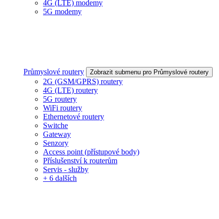
4G (LTE) modemy
5G modemy
Průmyslové routery
Zobrazit submenu pro Průmyslové routery
2G (GSM/GPRS) routery
4G (LTE) routery
5G routery
WiFi routery
Ethernetové routery
Switche
Gateway
Senzory
Access point (přístupové body)
Příslušenství k routerům
Servis - služby
+ 6 dalších