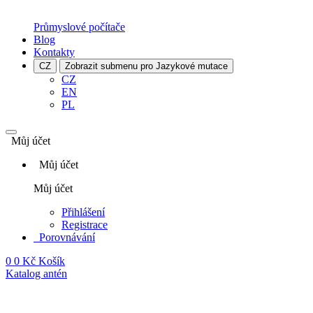
Průmyslové počítače
Blog
Kontakty
CZ
Zobrazit submenu pro Jazykové mutace
CZ
EN
PL
Můj účet
Můj účet
Můj účet
Přihlášení
Registrace
Porovnávání
0
0 Kč
Košík
Katalog antén