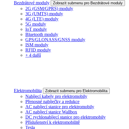
Bezdrátové moduly
Zobrazit submenu pro Bezdrátové moduly
2G (GSM/GPRS) moduly
3G (UMTS) moduly
4G (LTE) moduly
5G moduly
IoT moduly
Bluetooth moduly
GPS/GLONASS/GNSS moduly
ISM moduly
RFID moduly
+ 4 další
Elektromobilita
Zobrazit submenu pro Elektromobilita
Nabíjecí kabely pro elektromobily
Přenosné nabíječky a redukce
AC nabíjecí stanice pro elektromobily
AC nabíjecí stanice Wallbox
DC rychlonabíjecí stanice pro elektromobily
Příslušenství k elektromobilitě
Tesla