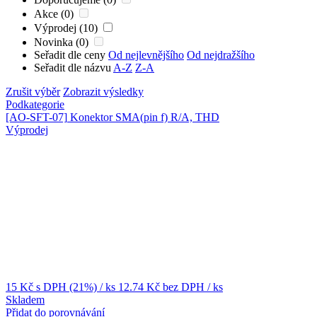
Akce (0)
Výprodej (10)
Novinka (0)
Seřadit dle ceny
Od nejlevnějšího
Od nejdražšího
Seřadit dle názvu
A-Z
Z-A
Zrušit výběr
Zobrazit výsledky
Podkategorie
[AO-SFT-07]
Konektor SMA(pin f) R/A, THD
Výprodej
15 Kč
s DPH (21%)
/ ks
12.74 Kč
bez DPH
/ ks
Skladem
Přidat do porovnávání