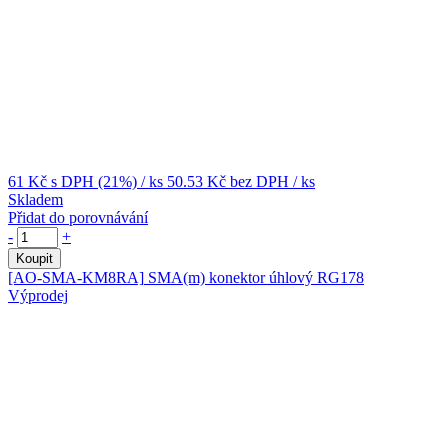
61 Kč
s DPH (21%)
/ ks
50.53 Kč
bez DPH
/ ks
Skladem
Přidat do porovnávání
-
+
Koupit
[AO-SMA-KM8RA]
SMA(m) konektor úhlový RG178
Výprodej