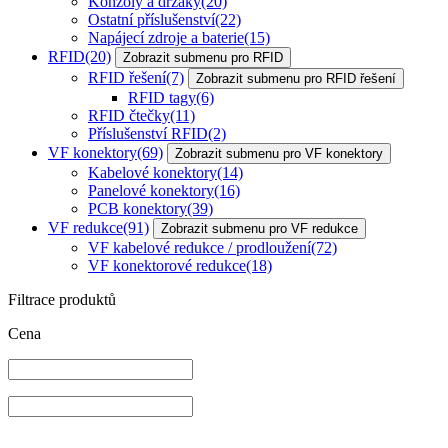
Konzoly a držáky
(20)
Ostatní příslušenství
(22)
Napájecí zdroje a baterie
(15)
RFID
(20)
Zobrazit submenu pro RFID
RFID řešení
(7)
Zobrazit submenu pro RFID řešení
RFID tagy
(6)
RFID čtečky
(11)
Příslušenství RFID
(2)
VF konektory
(69)
Zobrazit submenu pro VF konektory
Kabelové konektory
(14)
Panelové konektory
(16)
PCB konektory
(39)
VF redukce
(91)
Zobrazit submenu pro VF redukce
VF kabelové redukce / prodloužení
(72)
VF konektorové redukce
(18)
Filtrace produktů
Cena