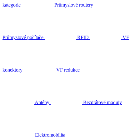
kategorie
Průmyslové routery
Průmyslové počítače
RFID
VF
konektory
VF redukce
Antény
Bezdrátové moduly
Elektromobilita