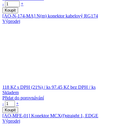
-
+
Koupit
[AO-N-174-MA]
N(m) konektor kabelový RG174
Výprodej
118 Kč
s DPH (21%)
/ ks
97.45 Kč
bez DPH
/ ks
Skladem
Přidat do porovnávání
-
+
Koupit
[AO-MFE-01]
Konektor MCX(f)straight 1, EDGE
Výprodej