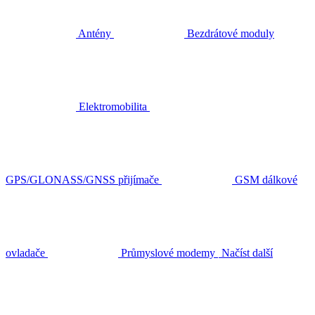
Antény
Bezdrátové moduly
Elektromobilita
GPS/GLONASS/GNSS přijímače
GSM dálkové
ovladače
Průmyslové modemy
Načíst další