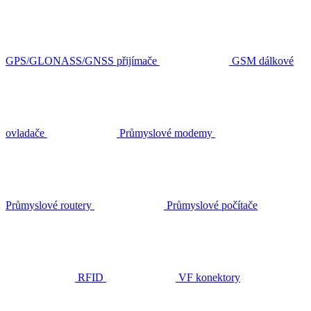
GPS/GLONASS/GNSS přijímače
GSM dálkové
ovladače
Průmyslové modemy
Průmyslové routery
Průmyslové počítače
RFID
VF konektory