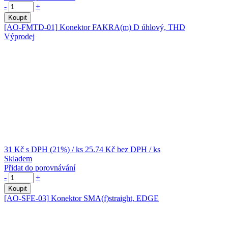
-
+
Koupit
[AO-FMTD-01]
Konektor FAKRA(m) D úhlový, THD
Výprodej
31 Kč
s DPH (21%)
/ ks
25.74 Kč
bez DPH
/ ks
Skladem
Přidat do porovnávání
-
+
Koupit
[AO-SFE-03]
Konektor SMA(f)straight, EDGE