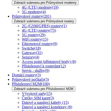
Zobrazit submenu pro Průmyslové modemy
4G (LTE) modemy
(19)
5G modemy
(4)
Průmyslové routery
(201)
Zobrazit submenu pro Průmyslové routery
2G (GSM/GPRS) routery
(1)
4G (LTE) routery
(75)
5G routery
(29)
WiFi routery
(15)
Ethernetové routery
(9)
Switche
(18)
Gateway
(31)
Senzory
(4)
Access point (přístupové body)
(8)
Příslušenství k routerům
(12)
Servis - služby
(9)
Domácí routery
(3)
Průmyslové počítače
(3)
Příslušenství M2M
(100)
Zobrazit submenu pro Příslušenství M2M
Vývojové sady
(15)
Čtečky SIM karet
(3)
Datové a napájecí kabely
(15)
Datové a napájecí konektory
(8)