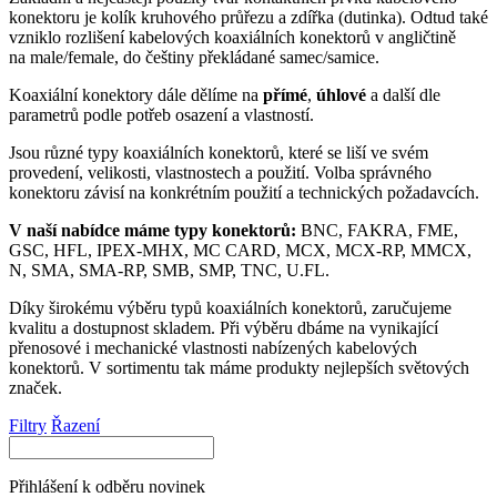
konektoru
je kolík kruhového průřezu a zdířka (dutinka). Odtud také
vzniklo rozlišení kabelových koaxiálních
konektorů
v angličtině
na male/female, do češtiny překládané samec/samice.
Koaxiální
konektory
dále dělíme na
přímé
,
úhlové
a další dle
parametrů podle potřeb osazení a vlastností.
Jsou různé typy koaxiálních
konektorů
, které se liší ve svém
provedení, velikosti, vlastnostech a použití. Volba správného
konektoru
závisí na konkrétním použití a technických požadavcích.
V naší nabídce máme typy
konektorů
:
BNC, FAKRA, FME,
GSC, HFL, IPEX-MHX, MC CARD, MCX, MCX-RP, MMCX,
N, SMA, SMA-RP, SMB, SMP, TNC, U.FL.
Díky širokému výběru typů koaxiálních
konektorů
, zaručujeme
kvalitu a dostupnost skladem. Při výběru dbáme na vynikající
přenosové i mechanické vlastnosti nabízených kabelových
konektorů
. V sortimentu tak máme produkty nejlepších světových
značek.
Filtry
Řazení
Přihlášení k odběru novinek