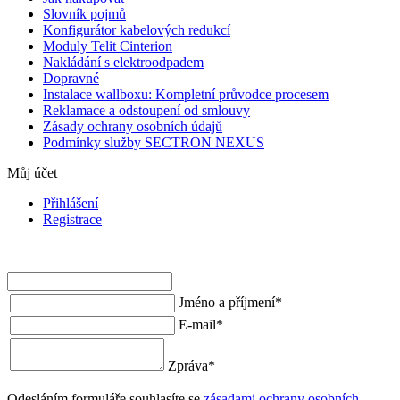
Slovník pojmů
Konfigurátor kabelových redukcí
Moduly Telit Cinterion
Nakládání s elektroodpadem
Dopravné
Instalace wallboxu: Kompletní průvodce procesem
Reklamace a odstoupení od smlouvy
Zásady ochrany osobních údajů
Podmínky služby SECTRON NEXUS
Můj účet
Přihlášení
Registrace
Jméno a příjmení
*
E-mail
*
Zpráva
*
Odesláním formuláře souhlasíte se
zásadami ochrany osobních