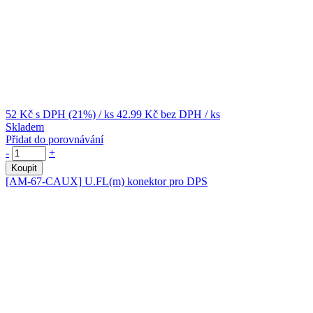
52 Kč
s DPH (21%)
/ ks
42.99 Kč
bez DPH
/ ks
Skladem
Přidat do porovnávání
-
+
Koupit
[AM-67-CAUX]
U.FL(m) konektor pro DPS