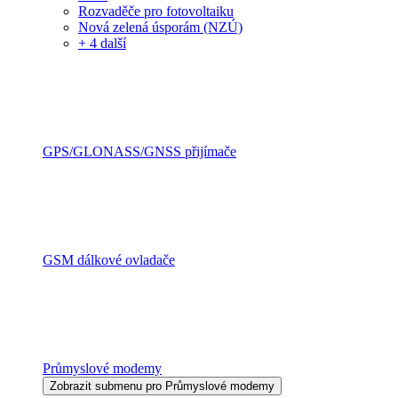
Rozvaděče pro fotovoltaiku
Nová zelená úsporám (NZÚ)
+ 4 další
GPS/GLONASS/GNSS přijímače
GSM dálkové ovladače
Průmyslové modemy
Zobrazit submenu pro Průmyslové modemy