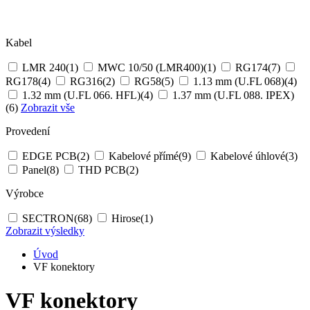
Kabel
LMR 240
(1)
MWC 10/50 (LMR400)
(1)
RG174
(7)
RG178
(4)
RG316
(2)
RG58
(5)
1.13 mm (U.FL 068)
(4)
1.32 mm (U.FL 066. HFL)
(4)
1.37 mm (U.FL 088. IPEX)
(6)
Zobrazit vše
Provedení
EDGE PCB
(2)
Kabelové přímé
(9)
Kabelové úhlové
(3)
Panel
(8)
THD PCB
(2)
Výrobce
SECTRON
(68)
Hirose
(1)
Zobrazit výsledky
Úvod
VF konektory
VF konektory