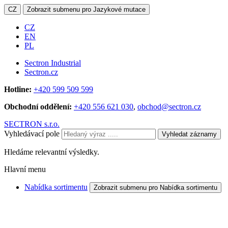
CZ
Zobrazit submenu pro Jazykové mutace
CZ
EN
PL
Sectron Industrial
Sectron.cz
Hotline:
+420 599 509 599
Obchodní oddělení:
+420 556 621 030
,
obchod@sectron.cz
SECTRON s.r.o.
Vyhledávací pole
Vyhledat záznamy
Hledáme relevantní výsledky.
Hlavní menu
Nabídka sortimentu
Zobrazit submenu pro Nabídka sortimentu