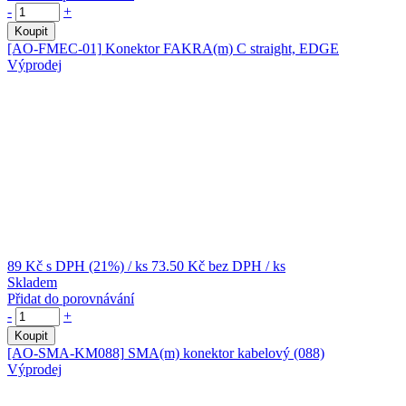
-
+
Koupit
[AO-FMEC-01]
Konektor FAKRA(m) C straight, EDGE
Výprodej
89 Kč
s DPH (21%)
/ ks
73.50 Kč
bez DPH
/ ks
Skladem
Přidat do porovnávání
-
+
Koupit
[AO-SMA-KM088]
SMA(m) konektor kabelový (088)
Výprodej