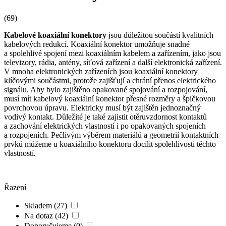
(69)
Kabelové koaxiální
konektory
jsou důležitou součástí kvalitních
kabelových redukcí. Koaxiální
konektor
umožňuje snadné
a spolehlivé spojení mezi
koaxiálním kabelem
a zařízením, jako jsou
televizory, rádia,
antény
, síťová zařízení a další elektronická zařízení.
V mnoha elektronických zařízeních jsou koaxiální
konektory
klíčovými součástmi, protože zajišťují a chrání přenos elektrického
signálu. Aby bylo zajištěno opakované spojování a rozpojování,
musí mít kabelový koaxiální
konektor
přesné rozměry a špičkovou
povrchovou úpravu. Elektricky musí být zajištěn jednoznačný
vodivý kontakt. Důležité je také zajistit otěruvzdornost kontaktů
a zachování elektrických vlastností i po opakovaných spojeních
a rozpojeních. Pečlivým výběrem materiálů a geometrií kontaktních
prvků můžeme u koaxiálního
konektoru
docílit spolehlivosti těchto
vlastností.
Řazení
Skladem (27)
Na dotaz (42)
Doporučujeme (0)