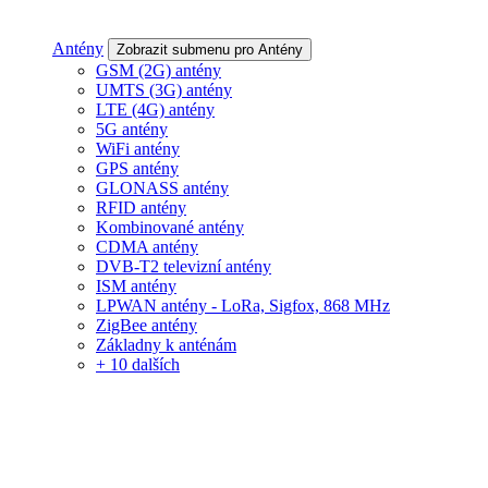
Antény
Zobrazit submenu pro Antény
GSM (2G) antény
UMTS (3G) antény
LTE (4G) antény
5G antény
WiFi antény
GPS antény
GLONASS antény
RFID antény
Kombinované antény
CDMA antény
DVB-T2 televizní antény
ISM antény
LPWAN antény - LoRa, Sigfox, 868 MHz
ZigBee antény
Základny k anténám
+ 10 dalších