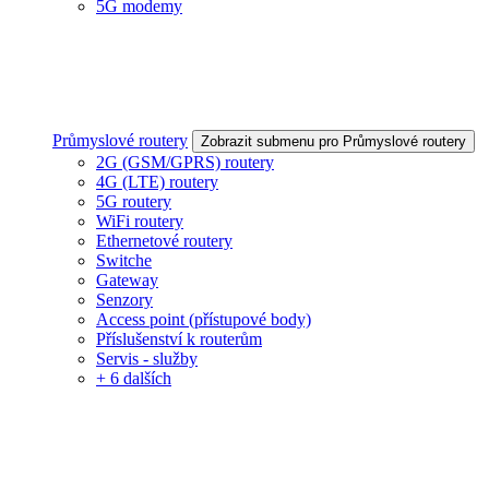
5G modemy
Průmyslové routery
Zobrazit submenu pro Průmyslové routery
2G (GSM/GPRS) routery
4G (LTE) routery
5G routery
WiFi routery
Ethernetové routery
Switche
Gateway
Senzory
Access point (přístupové body)
Příslušenství k routerům
Servis - služby
+ 6 dalších