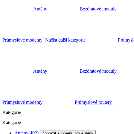
Antény
Bezdrátové moduly
Průmyslové modemy
Načíst další kategorie
Průmysl
Antény
Bezdrátové moduly
Průmyslové modemy
Průmyslové routery
Kategorie
Kategorie
Antény
(402)
Zobrazit submenu pro Antény