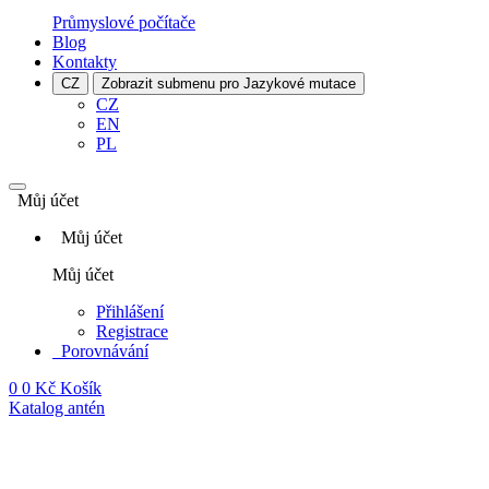
Průmyslové počítače
Blog
Kontakty
CZ
Zobrazit submenu pro Jazykové mutace
CZ
EN
PL
Můj účet
Můj účet
Můj účet
Přihlášení
Registrace
Porovnávání
0
0 Kč
Košík
Katalog antén