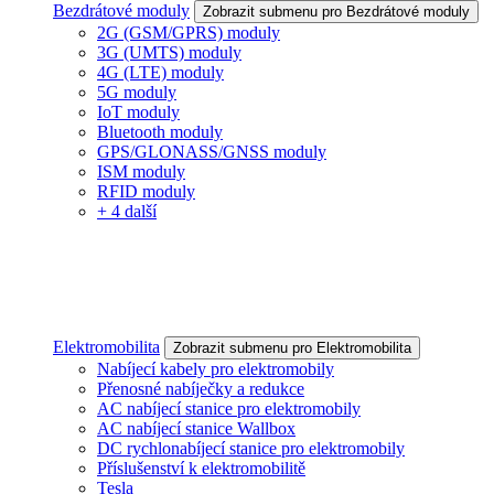
Bezdrátové moduly
Zobrazit submenu pro Bezdrátové moduly
2G (GSM/GPRS) moduly
3G (UMTS) moduly
4G (LTE) moduly
5G moduly
IoT moduly
Bluetooth moduly
GPS/GLONASS/GNSS moduly
ISM moduly
RFID moduly
+ 4 další
Elektromobilita
Zobrazit submenu pro Elektromobilita
Nabíjecí kabely pro elektromobily
Přenosné nabíječky a redukce
AC nabíjecí stanice pro elektromobily
AC nabíjecí stanice Wallbox
DC rychlonabíjecí stanice pro elektromobily
Příslušenství k elektromobilitě
Tesla