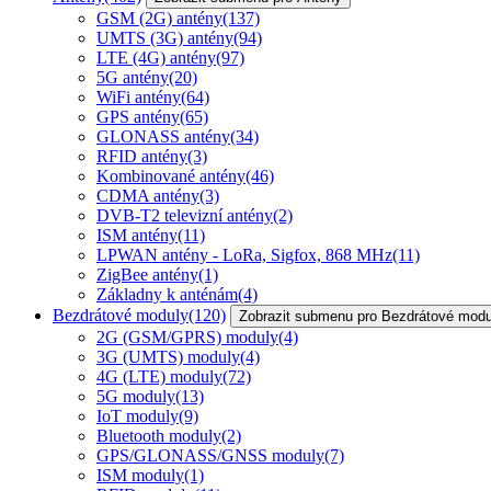
GSM (2G) antény
(137)
UMTS (3G) antény
(94)
LTE (4G) antény
(97)
5G antény
(20)
WiFi antény
(64)
GPS antény
(65)
GLONASS antény
(34)
RFID antény
(3)
Kombinované antény
(46)
CDMA antény
(3)
DVB-T2 televizní antény
(2)
ISM antény
(11)
LPWAN antény - LoRa, Sigfox, 868 MHz
(11)
ZigBee antény
(1)
Základny k anténám
(4)
Bezdrátové moduly
(120)
Zobrazit submenu pro Bezdrátové modu
2G (GSM/GPRS) moduly
(4)
3G (UMTS) moduly
(4)
4G (LTE) moduly
(72)
5G moduly
(13)
IoT moduly
(9)
Bluetooth moduly
(2)
GPS/GLONASS/GNSS moduly
(7)
ISM moduly
(1)