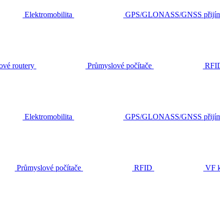
Elektromobilita
GPS/GLONASS/GNSS přijím
ové routery
Průmyslové počítače
RFI
Elektromobilita
GPS/GLONASS/GNSS přijím
Průmyslové počítače
RFID
VF k