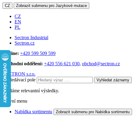
CZ
Zobrazit submenu pro Jazykové mutace
CZ
EN
PL
Sectron Industrial
Sectron.cz
Hotline:
+420 599 509 599
Obchodní oddělení:
+420 556 621 030
,
obchod@sectron.cz
SECTRON s.r.o.
Vyhledávací pole
Vyhledat záznamy
Hledáme relevantní výsledky.
Hlavní menu
Nabídka sortimentu
Zobrazit submenu pro Nabídka sortimentu