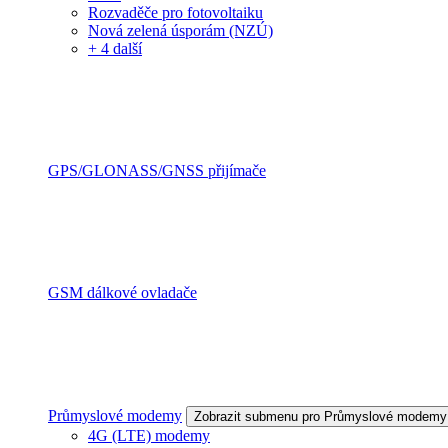
Rozvaděče pro fotovoltaiku
Nová zelená úsporám (NZÚ)
+ 4 další
GPS/GLONASS/GNSS přijímače
GSM dálkové ovladače
Průmyslové modemy
Zobrazit submenu pro Průmyslové modemy
4G (LTE) modemy