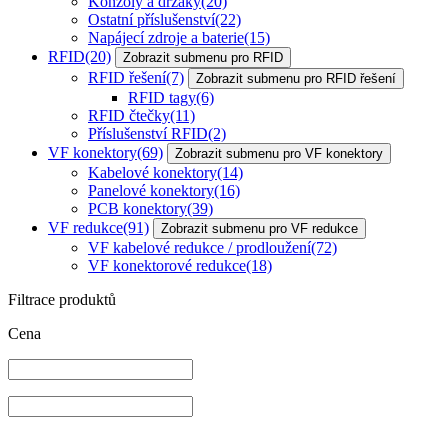
Konzoly a držáky
(20)
Ostatní příslušenství
(22)
Napájecí zdroje a baterie
(15)
RFID
(20)
Zobrazit submenu pro RFID
RFID řešení
(7)
Zobrazit submenu pro RFID řešení
RFID tagy
(6)
RFID čtečky
(11)
Příslušenství RFID
(2)
VF konektory
(69)
Zobrazit submenu pro VF konektory
Kabelové konektory
(14)
Panelové konektory
(16)
PCB konektory
(39)
VF redukce
(91)
Zobrazit submenu pro VF redukce
VF kabelové redukce / prodloužení
(72)
VF konektorové redukce
(18)
Filtrace produktů
Cena