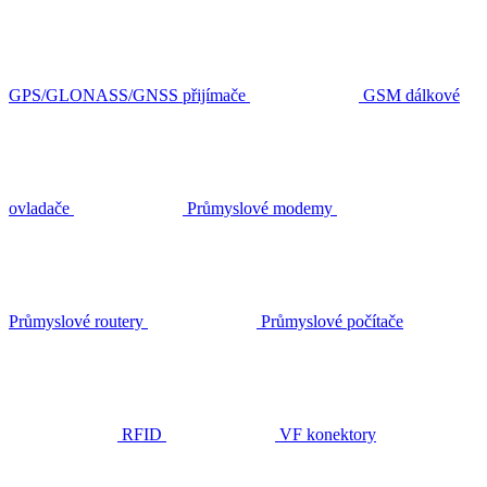
GPS/GLONASS/GNSS přijímače
GSM dálkové
ovladače
Průmyslové modemy
Průmyslové routery
Průmyslové počítače
RFID
VF konektory