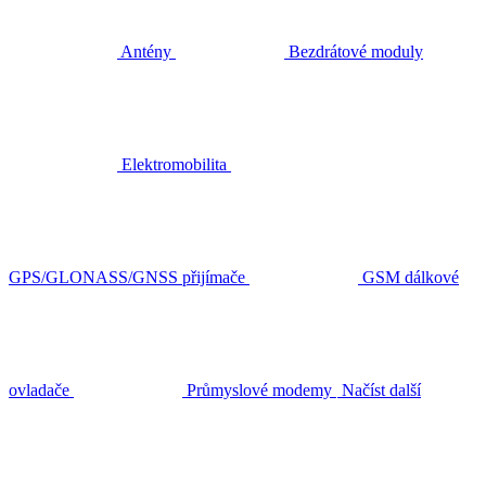
Antény
Bezdrátové moduly
Elektromobilita
GPS/GLONASS/GNSS přijímače
GSM dálkové
ovladače
Průmyslové modemy
Načíst další