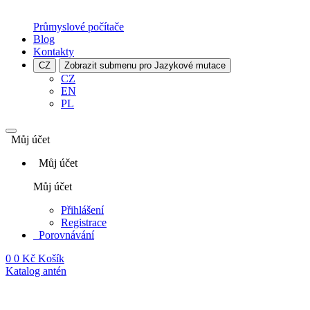
Průmyslové počítače
Blog
Kontakty
CZ
Zobrazit submenu pro Jazykové mutace
CZ
EN
PL
Můj účet
Můj účet
Můj účet
Přihlášení
Registrace
Porovnávání
0
0 Kč
Košík
Katalog antén