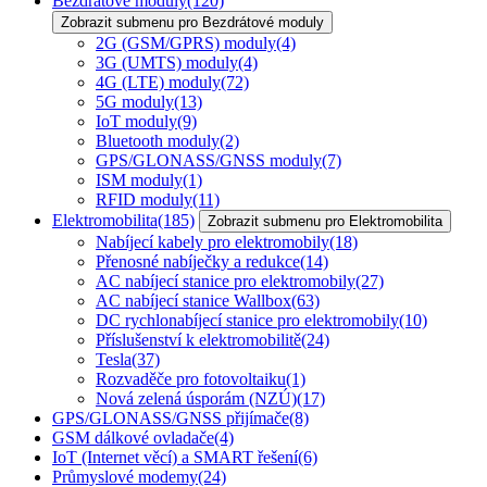
Bezdrátové moduly
(120)
Zobrazit submenu pro Bezdrátové moduly
2G (GSM/GPRS) moduly
(4)
3G (UMTS) moduly
(4)
4G (LTE) moduly
(72)
5G moduly
(13)
IoT moduly
(9)
Bluetooth moduly
(2)
GPS/GLONASS/GNSS moduly
(7)
ISM moduly
(1)
RFID moduly
(11)
Elektromobilita
(185)
Zobrazit submenu pro Elektromobilita
Nabíjecí kabely pro elektromobily
(18)
Přenosné nabíječky a redukce
(14)
AC nabíjecí stanice pro elektromobily
(27)
AC nabíjecí stanice Wallbox
(63)
DC rychlonabíjecí stanice pro elektromobily
(10)
Příslušenství k elektromobilitě
(24)
Tesla
(37)
Rozvaděče pro fotovoltaiku
(1)
Nová zelená úsporám (NZÚ)
(17)
GPS/GLONASS/GNSS přijímače
(8)
GSM dálkové ovladače
(4)
IoT (Internet věcí) a SMART řešení
(6)
Průmyslové modemy
(24)