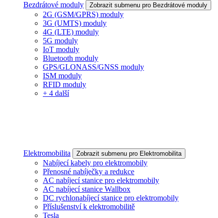
Bezdrátové moduly
Zobrazit submenu pro Bezdrátové moduly
2G (GSM/GPRS) moduly
3G (UMTS) moduly
4G (LTE) moduly
5G moduly
IoT moduly
Bluetooth moduly
GPS/GLONASS/GNSS moduly
ISM moduly
RFID moduly
+ 4 další
Elektromobilita
Zobrazit submenu pro Elektromobilita
Nabíjecí kabely pro elektromobily
Přenosné nabíječky a redukce
AC nabíjecí stanice pro elektromobily
AC nabíjecí stanice Wallbox
DC rychlonabíjecí stanice pro elektromobily
Příslušenství k elektromobilitě
Tesla