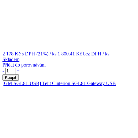
2 178 Kč
s DPH (21%)
/ ks
1 800.41 Kč
bez DPH
/ ks
Skladem
Přidat do porovnávání
-
+
Koupit
[GM-SGL81-USB]
Telit Cinterion SGL81 Gateway USB