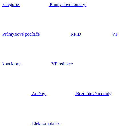
kategorie
Průmyslové routery
Průmyslové počítače
RFID
VF
konektory
VF redukce
Antény
Bezdrátové moduly
Elektromobilita