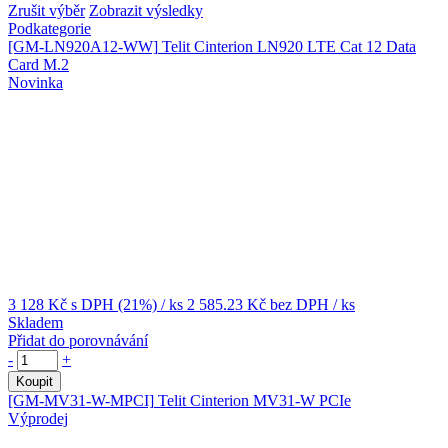
Zrušit výběr
Zobrazit výsledky
Podkategorie
[GM-LN920A12-WW]
Telit Cinterion LN920 LTE Cat 12 Data
Card M.2
Novinka
3 128 Kč
s DPH (21%)
/ ks
2 585.23 Kč
bez DPH
/ ks
Skladem
Přidat do porovnávání
-
+
Koupit
[GM-MV31-W-MPCI]
Telit Cinterion MV31-W PCIe
Výprodej