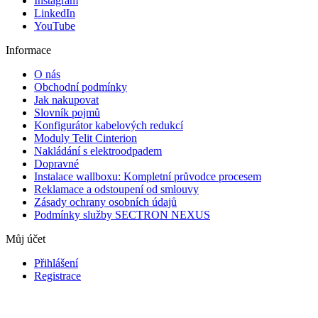
Instagram
LinkedIn
YouTube
Informace
O nás
Obchodní podmínky
Jak nakupovat
Slovník pojmů
Konfigurátor kabelových redukcí
Moduly Telit Cinterion
Nakládání s elektroodpadem
Dopravné
Instalace wallboxu: Kompletní průvodce procesem
Reklamace a odstoupení od smlouvy
Zásady ochrany osobních údajů
Podmínky služby SECTRON NEXUS
Můj účet
Přihlášení
Registrace