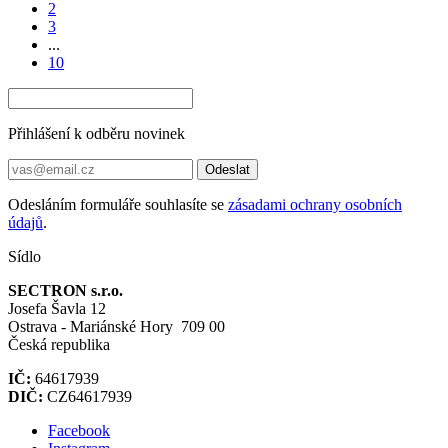
2
3
...
10
Přihlášení k odběru novinek
Odeslat
Odesláním formuláře souhlasíte se
zásadami ochrany osobních
údajů
.
Sídlo
SECTRON s.r.o.
Josefa Šavla 12
Ostrava - Mariánské Hory 709 00
Česká republika
IČ:
64617939
DIČ:
CZ64617939
Facebook