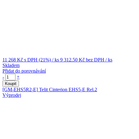
11 268 Kč
s DPH (21%)
/ ks
9 312.50 Kč
bez DPH
/ ks
Skladem
Přidat do porovnávání
-
+
Koupit
[GM-EHS5R2-E]
Telit Cinterion EHS5-E Rel.2
Výprodej