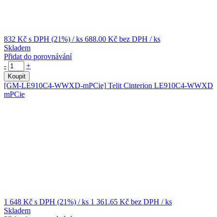
832 Kč
s DPH (21%)
/ ks
688.00 Kč
bez DPH
/ ks
Skladem
Přidat do porovnávání
-
+
Koupit
[GM-LE910C4-WWXD-mPCie]
Telit Cinterion LE910C4-WWXD
mPCie
1 648 Kč
s DPH (21%)
/ ks
1 361.65 Kč
bez DPH
/ ks
Skladem