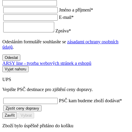
Jméno a příjmení
*
E-mail
*
Zpráva
*
Odesláním formuláře souhlasíte se
zásadami ochrany osobních
údajů
.
Odeslat
ARSY line - tvorba webových stránek a eshopů
Vyjet nahoru
UPS
Vepište PSČ destinace pro zjištění ceny dopravy.
PSČ kam budeme zboží dodávat
*
Zjistit ceny dopravy
Zavřít
Vybrat
Zboží bylo úspěšně přidáno do košíku