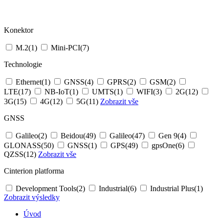
Konektor
M.2
(1)
Mini-PCI
(7)
Technologie
Ethernet
(1)
GNSS
(4)
GPRS
(2)
GSM
(2)
LTE
(17)
NB-IoT
(1)
UMTS
(1)
WIFI
(3)
2G
(12)
3G
(15)
4G
(12)
5G
(11)
Zobrazit vše
GNSS
Galileo
(2)
Beidou
(49)
Galileo
(47)
Gen 9
(4)
GLONASS
(50)
GNSS
(1)
GPS
(49)
gpsOne
(6)
QZSS
(12)
Zobrazit vše
Cinterion platforma
Development Tools
(2)
Industrial
(6)
Industrial Plus
(1)
Zobrazit výsledky
Úvod