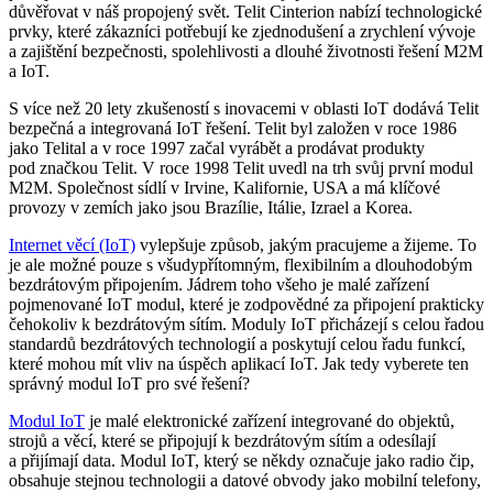
důvěřovat v náš propojený svět. Telit Cinterion nabízí technologické
prvky, které zákazníci potřebují ke zjednodušení a zrychlení vývoje
a zajištění bezpečnosti, spolehlivosti a dlouhé životnosti řešení M2M
a IoT.
S více než 20 lety zkušeností s inovacemi v oblasti IoT dodává Telit
bezpečná a integrovaná IoT řešení. Telit byl založen v roce 1986
jako Telital a v roce 1997 začal vyrábět a prodávat produkty
pod značkou Telit. V roce 1998 Telit uvedl na trh svůj první modul
M2M. Společnost sídlí v Irvine, Kalifornie, USA a má klíčové
provozy v zemích jako jsou Brazílie, Itálie, Izrael a Korea.
Internet věcí (IoT)
vylepšuje způsob, jakým pracujeme a žijeme. To
je ale možné pouze s všudypřítomným, flexibilním a dlouhodobým
bezdrátovým připojením. Jádrem toho všeho je malé zařízení
pojmenované IoT modul, které je zodpovědné za připojení prakticky
čehokoliv k bezdrátovým sítím. Moduly IoT přicházejí s celou řadou
standardů bezdrátových technologií a poskytují celou řadu funkcí,
které mohou mít vliv na úspěch aplikací IoT. Jak tedy vyberete ten
správný modul IoT pro své řešení?
Modul IoT
je malé elektronické zařízení integrované do objektů,
strojů a věcí, které se připojují k bezdrátovým sítím a odesílají
a přijímají data. Modul IoT, který se někdy označuje jako radio čip,
obsahuje stejnou technologii a datové obvody jako mobilní telefony,