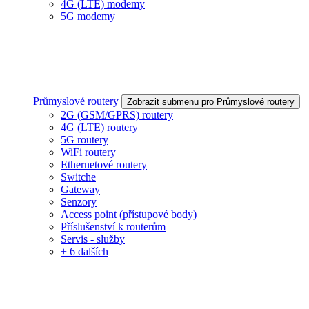
4G (LTE) modemy
5G modemy
Průmyslové routery
Zobrazit submenu pro Průmyslové routery
2G (GSM/GPRS) routery
4G (LTE) routery
5G routery
WiFi routery
Ethernetové routery
Switche
Gateway
Senzory
Access point (přístupové body)
Příslušenství k routerům
Servis - služby
+ 6 dalších