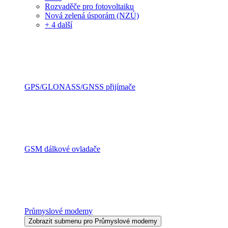
Rozvaděče pro fotovoltaiku
Nová zelená úsporám (NZÚ)
+ 4 další
GPS/GLONASS/GNSS přijímače
GSM dálkové ovladače
Průmyslové modemy
Zobrazit submenu pro Průmyslové modemy