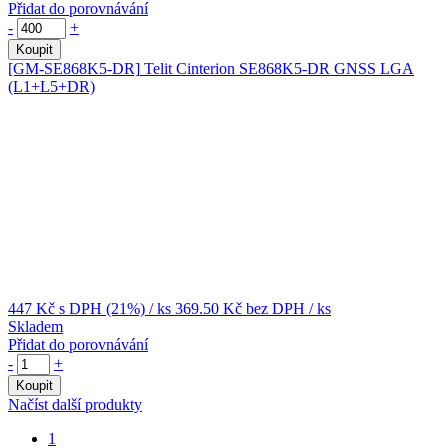
Přidat do porovnávání
-
+
Koupit
[GM-SE868K5-DR]
Telit Cinterion SE868K5-DR GNSS LGA
(L1+L5+DR)
447 Kč
s DPH (21%)
/ ks
369.50 Kč
bez DPH
/ ks
Skladem
Přidat do porovnávání
-
+
Koupit
Načíst další produkty
1