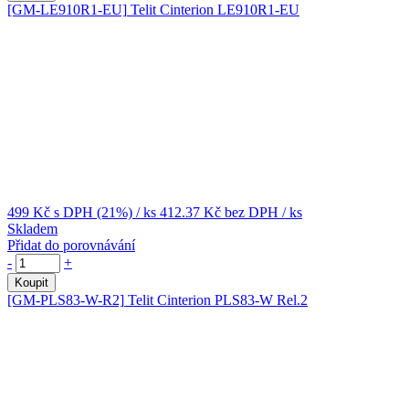
[GM-LE910R1-EU]
Telit Cinterion LE910R1-EU
499 Kč
s DPH (21%)
/ ks
412.37 Kč
bez DPH
/ ks
Skladem
Přidat do porovnávání
-
+
Koupit
[GM-PLS83-W-R2]
Telit Cinterion PLS83-W Rel.2