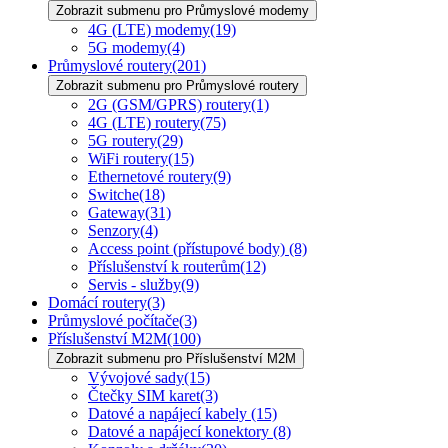
Zobrazit submenu pro Průmyslové modemy
4G (LTE) modemy
(19)
5G modemy
(4)
Průmyslové routery
(201)
Zobrazit submenu pro Průmyslové routery
2G (GSM/GPRS) routery
(1)
4G (LTE) routery
(75)
5G routery
(29)
WiFi routery
(15)
Ethernetové routery
(9)
Switche
(18)
Gateway
(31)
Senzory
(4)
Access point (přístupové body)
(8)
Příslušenství k routerům
(12)
Servis - služby
(9)
Domácí routery
(3)
Průmyslové počítače
(3)
Příslušenství M2M
(100)
Zobrazit submenu pro Příslušenství M2M
Vývojové sady
(15)
Čtečky SIM karet
(3)
Datové a napájecí kabely
(15)
Datové a napájecí konektory
(8)