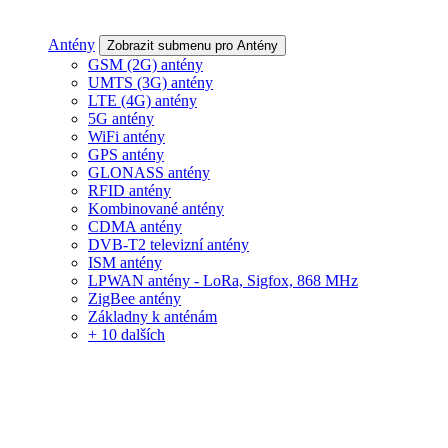
Antény
Zobrazit submenu pro Antény
GSM (2G) antény
UMTS (3G) antény
LTE (4G) antény
5G antény
WiFi antény
GPS antény
GLONASS antény
RFID antény
Kombinované antény
CDMA antény
DVB-T2 televizní antény
ISM antény
LPWAN antény - LoRa, Sigfox, 868 MHz
ZigBee antény
Základny k anténám
+ 10 dalších