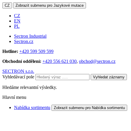
CZ
Zobrazit submenu pro Jazykové mutace
CZ
EN
PL
Sectron Industrial
Sectron.cz
Hotline:
+420 599 509 599
Obchodní oddělení:
+420 556 621 030
,
obchod@sectron.cz
SECTRON s.r.o.
Vyhledávací pole
Vyhledat záznamy
Hledáme relevantní výsledky.
Hlavní menu
Nabídka sortimentu
Zobrazit submenu pro Nabídka sortimentu