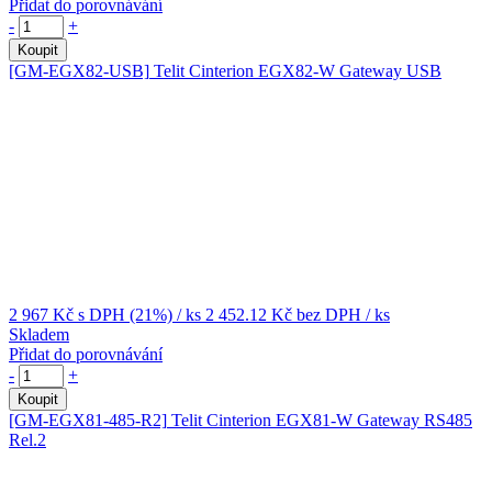
Přidat do porovnávání
-
+
Koupit
[GM-EGX82-USB]
Telit Cinterion EGX82-W Gateway USB
2 967 Kč
s DPH (21%)
/ ks
2 452.12 Kč
bez DPH
/ ks
Skladem
Přidat do porovnávání
-
+
Koupit
[GM-EGX81-485-R2]
Telit Cinterion EGX81-W Gateway RS485
Rel.2