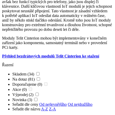
avšak bez funkcí typických pro telefony, jako jsou displej či
klávesnice. Další klíčovou vlastností IoT modulů je jejich schopnost
poskytovat neustálé připojení. Tato vlastnost je zásadní vzhledem
k potřebě aplikací IoT odesílat data automaticky v reálném čase,
aniž by někdo stiskl tlačítko odeslání. Kromě toho jsou IoT moduly
konstruovány pro extrémní trvanlivost a dlouhou životnost, schopné
nepřetržitého provozu po dobu deseti let či déle.
Moduly Telit Cinterion mohou být implementovány v konečném
zařízení jako komponenta, samostatný terminál nebo v provedení
PCi karty.
Přehled bezdrátových modulů Telit Cinterion ke stažení
Řazení
Skladem (34)
Na dotaz (81)
Doporučujeme (0)
Akce (0)
Výprodej (2)
Novinka (3)
Seřadit dle ceny
Od nejlevnějšího
Od nejdražšího
Seřadit dle názvu
A-Z
Z-A