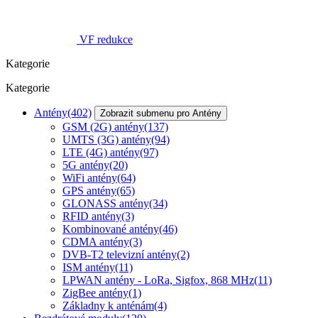
VF redukce
Kategorie
Kategorie
Antény
(402)
Zobrazit submenu pro Antény
GSM (2G) antény
(137)
UMTS (3G) antény
(94)
LTE (4G) antény
(97)
5G antény
(20)
WiFi antény
(64)
GPS antény
(65)
GLONASS antény
(34)
RFID antény
(3)
Kombinované antény
(46)
CDMA antény
(3)
DVB-T2 televizní antény
(2)
ISM antény
(11)
LPWAN antény - LoRa, Sigfox, 868 MHz
(11)
ZigBee antény
(1)
Základny k anténám
(4)