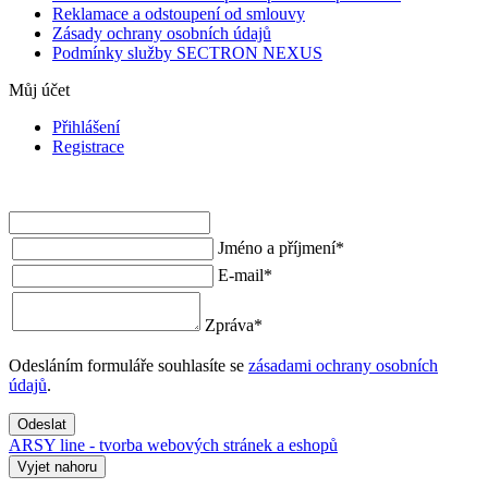
Reklamace a odstoupení od smlouvy
Zásady ochrany osobních údajů
Podmínky služby SECTRON NEXUS
Můj účet
Přihlášení
Registrace
Jméno a příjmení
*
E-mail
*
Zpráva
*
Odesláním formuláře souhlasíte se
zásadami ochrany osobních
údajů
.
Odeslat
ARSY line - tvorba webových stránek a eshopů
Vyjet nahoru