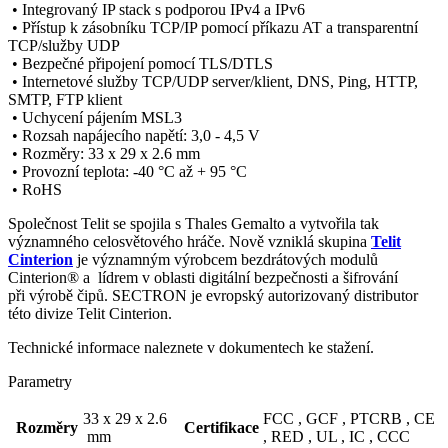
• Integrovaný IP stack s podporou IPv4 a IPv6
• Přístup k zásobníku TCP/IP pomocí příkazu AT a transparentní
TCP/služby UDP
• Bezpečné připojení pomocí TLS/DTLS
• Internetové služby TCP/UDP server/klient, DNS, Ping,
HTTP
,
SMTP, FTP klient
• Uchycení pájením MSL3
• Rozsah napájecího napětí: 3,0 - 4,5 V
• Rozměry: 33 x 29 x 2.6 mm
• Provozní teplota: -40 °C až + 95 °C
• RoHS
Společnost Telit se spojila s Thales Gemalto a vytvořila tak
významného celosvětového hráče. Nově vzniklá skupina
Telit
Cinterion
je významným výrobcem bezdrátových modulů
Cinterion® a lídrem v oblasti digitální bezpečnosti a šifrování
při výrobě čipů. SECTRON je evropský autorizovaný distributor
této divize Telit Cinterion.
Technické informace naleznete v dokumentech ke stažení.
Parametry
33 x 29 x 2.6
FCC ,
GCF ,
PTCRB ,
CE
Rozměry
Certifikace
mm
,
RED ,
UL ,
IC ,
CCC