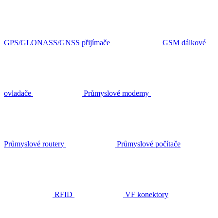
GPS/GLONASS/GNSS přijímače
GSM dálkové
ovladače
Průmyslové modemy
Průmyslové routery
Průmyslové počítače
RFID
VF konektory