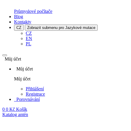
Průmyslové počítače
Blog
Kontakty
CZ
Zobrazit submenu pro Jazykové mutace
CZ
EN
PL
Můj účet
Můj účet
Můj účet
Přihlášení
Registrace
Porovnávání
0
0 Kč
Košík
Katalog antén