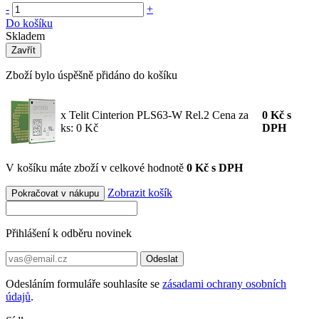
-
+
Do košíku
Skladem
Zavřít
Zboží bylo úspěšně přidáno do košíku
x Telit Cinterion PLS63-W Rel.2
Cena za
0
Kč
s
ks: 0 Kč
DPH
V košíku máte zboží v celkové hodnotě
0 Kč s DPH
Zobrazit košík
Pokračovat v nákupu
Přihlášení k odběru novinek
Odeslat
Odesláním formuláře souhlasíte se
zásadami ochrany osobních
údajů
.