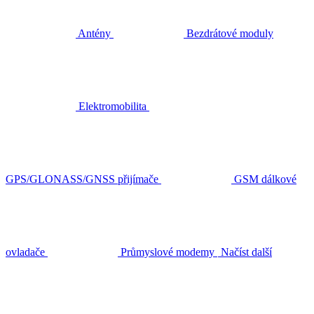
Antény
Bezdrátové moduly
Elektromobilita
GPS/GLONASS/GNSS přijímače
GSM dálkové
ovladače
Průmyslové modemy
Načíst další