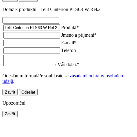
Dotaz k produktu - Telit Cinterion PLS63-W Rel.2
Produkt
*
Jméno a příjmení
*
E-mail
*
Telefon
Váš dotaz
*
Odesláním formuláře souhlasíte se
zásadami ochrany osobních
údajů
.
Zavřít
Odeslat
Upozornění
Zavřít