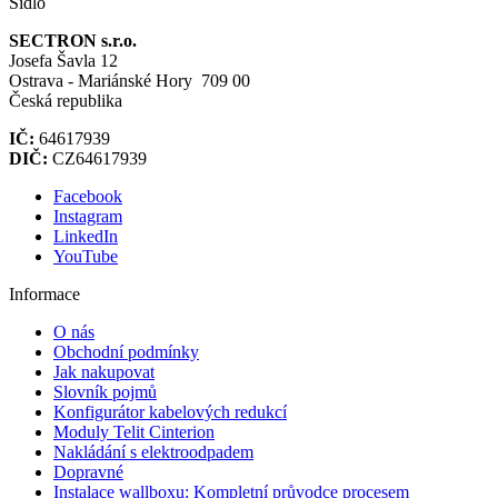
Sídlo
SECTRON s.r.o.
Josefa Šavla 12
Ostrava - Mariánské Hory 709 00
Česká republika
IČ:
64617939
DIČ:
CZ64617939
Facebook
Instagram
LinkedIn
YouTube
Informace
O nás
Obchodní podmínky
Jak nakupovat
Slovník pojmů
Konfigurátor kabelových redukcí
Moduly Telit Cinterion
Nakládání s elektroodpadem
Dopravné
Instalace wallboxu: Kompletní průvodce procesem