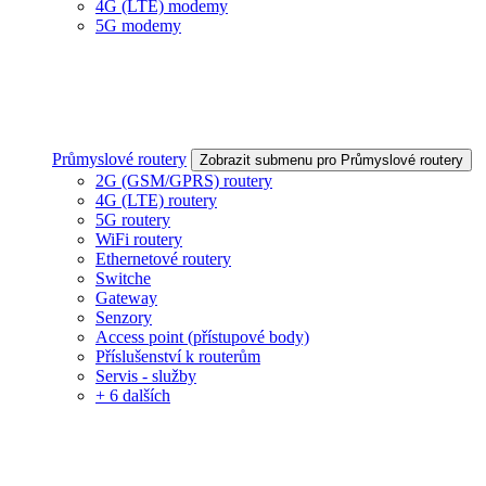
4G (LTE) modemy
5G modemy
Průmyslové routery
Zobrazit submenu pro Průmyslové routery
2G (GSM/GPRS) routery
4G (LTE) routery
5G routery
WiFi routery
Ethernetové routery
Switche
Gateway
Senzory
Access point (přístupové body)
Příslušenství k routerům
Servis - služby
+ 6 dalších