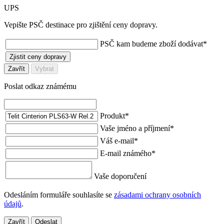
UPS
Vepište PSČ destinace pro zjištění ceny dopravy.
PSČ kam budeme zboží dodávat
*
Zjistit ceny dopravy
Zavřít
Vybrat
Poslat odkaz známému
Produkt
*
Vaše jméno a příjmení
*
Váš e-mail
*
E-mail známého
*
Vaše doporučení
Odesláním formuláře souhlasíte se
zásadami ochrany osobních
údajů
.
Zavřít
Odeslat