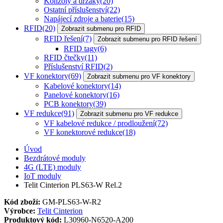
Konzoly a držáky
(20)
Ostatní příslušenství
(22)
Napájecí zdroje a baterie
(15)
RFID
(20)
Zobrazit submenu pro RFID
RFID řešení
(7)
Zobrazit submenu pro RFID řešení
RFID tagy
(6)
RFID čtečky
(11)
Příslušenství RFID
(2)
VF konektory
(69)
Zobrazit submenu pro VF konektory
Kabelové konektory
(14)
Panelové konektory
(16)
PCB konektory
(39)
VF redukce
(91)
Zobrazit submenu pro VF redukce
VF kabelové redukce / prodloužení
(72)
VF konektorové redukce
(18)
Úvod
Bezdrátové moduly
4G (LTE) moduly
IoT moduly
Telit Cinterion PLS63-W Rel.2
Kód zboží:
GM-PLS63-W-R2
Výrobce:
Telit Cinterion
Produktový kód:
L30960-N6520-A200