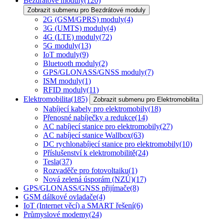
Bezdrátové moduly
(120)
Zobrazit submenu pro Bezdrátové moduly
2G (GSM/GPRS) moduly
(4)
3G (UMTS) moduly
(4)
4G (LTE) moduly
(72)
5G moduly
(13)
IoT moduly
(9)
Bluetooth moduly
(2)
GPS/GLONASS/GNSS moduly
(7)
ISM moduly
(1)
RFID moduly
(11)
Elektromobilita
(185)
Zobrazit submenu pro Elektromobilita
Nabíjecí kabely pro elektromobily
(18)
Přenosné nabíječky a redukce
(14)
AC nabíjecí stanice pro elektromobily
(27)
AC nabíjecí stanice Wallbox
(63)
DC rychlonabíjecí stanice pro elektromobily
(10)
Příslušenství k elektromobilitě
(24)
Tesla
(37)
Rozvaděče pro fotovoltaiku
(1)
Nová zelená úsporám (NZÚ)
(17)
GPS/GLONASS/GNSS přijímače
(8)
GSM dálkové ovladače
(4)
IoT (Internet věcí) a SMART řešení
(6)
Průmyslové modemy
(24)