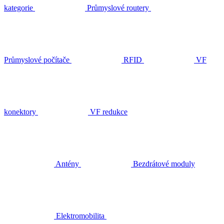
kategorie
Průmyslové routery
Průmyslové počítače
RFID
VF
konektory
VF redukce
Antény
Bezdrátové moduly
Elektromobilita