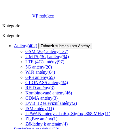
VF redukce
Kategorie
Kategorie
Antény
(402)
Zobrazit submenu pro Antény
GSM (2G) antény
(137)
UMTS (3G) antény
(94)
LTE (4G) antény
(97)
5G antény
(20)
WiFi antény
(64)
GPS antény
(65)
GLONASS antény
(34)
RFID antény
(3)
Kombinované antény
(46)
CDMA antény
(3)
DVB-T2 televizní antény
(2)
ISM antény
(11)
LPWAN antény - LoRa, Sigfox, 868 MHz
(11)
ZigBee antény
(1)
Základny k anténám
(4)