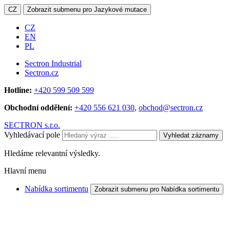
CZ
Zobrazit submenu pro Jazykové mutace
CZ
EN
PL
Sectron Industrial
Sectron.cz
Hotline:
+420 599 509 599
Obchodní oddělení:
+420 556 621 030
,
obchod@sectron.cz
SECTRON s.r.o.
Vyhledávací pole
Vyhledat záznamy
Hledáme relevantní výsledky.
Hlavní menu
Nabídka sortimentu
Zobrazit submenu pro Nabídka sortimentu