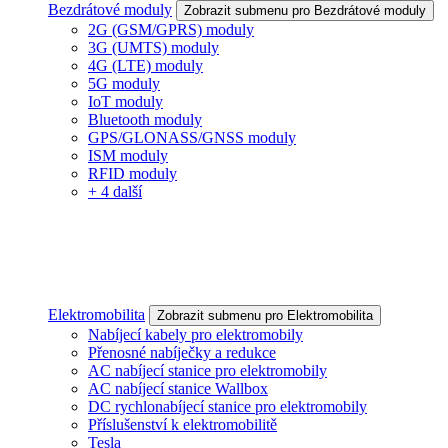
Bezdrátové moduly
Zobrazit submenu pro Bezdrátové moduly
2G (GSM/GPRS) moduly
3G (UMTS) moduly
4G (LTE) moduly
5G moduly
IoT moduly
Bluetooth moduly
GPS/GLONASS/GNSS moduly
ISM moduly
RFID moduly
+ 4 další
Elektromobilita
Zobrazit submenu pro Elektromobilita
Nabíjecí kabely pro elektromobily
Přenosné nabíječky a redukce
AC nabíjecí stanice pro elektromobily
AC nabíjecí stanice Wallbox
DC rychlonabíjecí stanice pro elektromobily
Příslušenství k elektromobilitě
Tesla