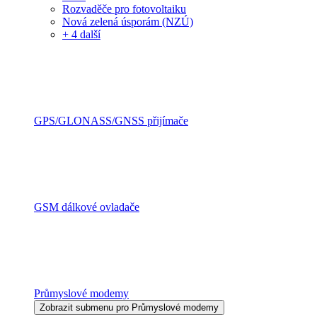
Rozvaděče pro fotovoltaiku
Nová zelená úsporám (NZÚ)
+ 4 další
GPS/GLONASS/GNSS přijímače
GSM dálkové ovladače
Průmyslové modemy
Zobrazit submenu pro Průmyslové modemy