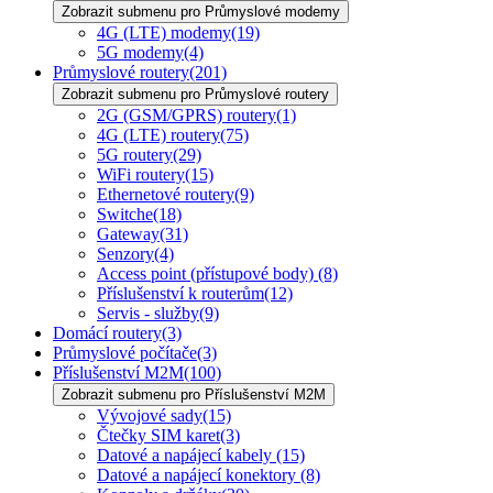
Zobrazit submenu pro Průmyslové modemy
4G (LTE) modemy
(19)
5G modemy
(4)
Průmyslové routery
(201)
Zobrazit submenu pro Průmyslové routery
2G (GSM/GPRS) routery
(1)
4G (LTE) routery
(75)
5G routery
(29)
WiFi routery
(15)
Ethernetové routery
(9)
Switche
(18)
Gateway
(31)
Senzory
(4)
Access point (přístupové body)
(8)
Příslušenství k routerům
(12)
Servis - služby
(9)
Domácí routery
(3)
Průmyslové počítače
(3)
Příslušenství M2M
(100)
Zobrazit submenu pro Příslušenství M2M
Vývojové sady
(15)
Čtečky SIM karet
(3)
Datové a napájecí kabely
(15)
Datové a napájecí konektory
(8)