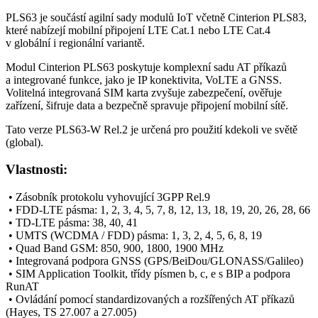
PLS63 je součástí agilní sady modulů
IoT
včetně Cinterion PLS83,
které nabízejí mobilní připojení LTE Cat.1 nebo LTE Cat.4
v globální i regionální variantě.
Modul
Cinterion PLS63 poskytuje komplexní sadu AT příkazů
a integrované funkce, jako je IP konektivita, VoLTE a GNSS.
Volitelná integrovaná SIM karta zvyšuje zabezpečení, ověřuje
zařízení, šifruje data a bezpečně spravuje připojení mobilní sítě.
Tato verze PLS63-W Rel.2
je určená pro použití kdekoli ve světě
(global)
.
Vlastnosti:
• Zásobník protokolu vyhovující 3GPP Rel.9
• FDD-LTE pásma: 1, 2, 3, 4, 5, 7, 8, 12, 13, 18, 19, 20, 26, 28, 66
• TD-LTE pásma: 38, 40, 41
• UMTS (WCDMA / FDD) pásma: 1, 3, 2, 4, 5, 6, 8, 19
• Quad Band
GSM
: 850, 900, 1800, 1900 MHz
• Integrovaná podpora GNSS (
GPS
/BeiDou/
GLONASS
/Galileo)
• SIM Application Toolkit, třídy písmen b, c, e s BIP a podpora
RunAT
• Ovládání pomocí standardizovaných a rozšířených AT příkazů
(Hayes, TS 27.007 a 27.005)