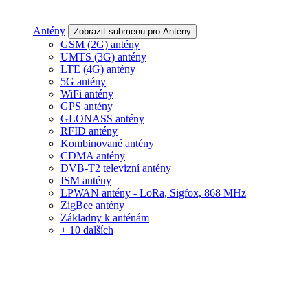
Antény
Zobrazit submenu pro Antény
GSM (2G) antény
UMTS (3G) antény
LTE (4G) antény
5G antény
WiFi antény
GPS antény
GLONASS antény
RFID antény
Kombinované antény
CDMA antény
DVB-T2 televizní antény
ISM antény
LPWAN antény - LoRa, Sigfox, 868 MHz
ZigBee antény
Základny k anténám
+ 10 dalších