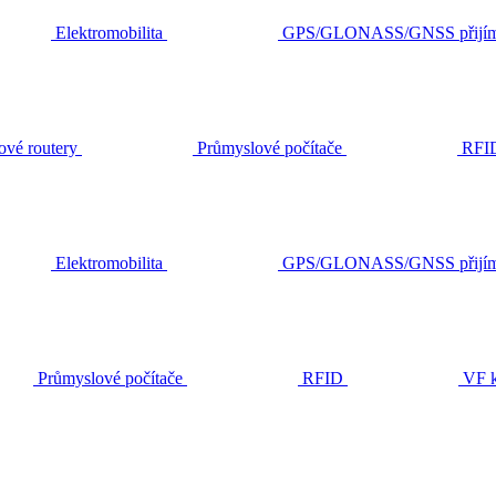
Elektromobilita
GPS/GLONASS/GNSS přijím
ové routery
Průmyslové počítače
RFI
Elektromobilita
GPS/GLONASS/GNSS přijím
Průmyslové počítače
RFID
VF k