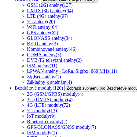
GSM (2G) antény
(137)
UMTS (3G) antény
(94)
LTE (4G) antény
(97)
5G antény
(20)
WiFi antény
(64)
GPS antény
(65)
GLONASS antény
(34)
RFID antény
(3)
Kombinované antény
(46)
CDMA antény
(3)
DVB-T2 televizní antény
(2)
ISM antény
(11)
LPWAN antény - LoRa, Sigfox, 868 MHz
(11)
ZigBee antény
(1)
Základny k anténám
(4)
Bezdrátové moduly
(120)
Zobrazit submenu pro Bezdrátové modu
2G (GSM/GPRS) moduly
(4)
3G (UMTS) moduly
(4)
4G (LTE) moduly
(72)
5G moduly
(13)
IoT moduly
(9)
Bluetooth moduly
(2)
GPS/GLONASS/GNSS moduly
(7)
ISM moduly
(1)