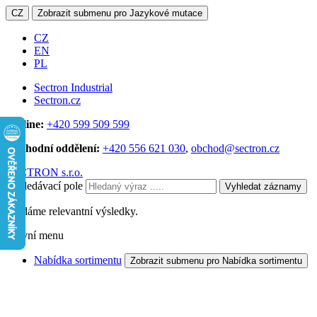
CZ
Zobrazit submenu pro Jazykové mutace
CZ
EN
PL
Sectron Industrial
Sectron.cz
Hotline:
+420 599 509 599
Obchodní oddělení:
+420 556 621 030
,
obchod@sectron.cz
SECTRON s.r.o.
Vyhledávací pole
Vyhledat záznamy
Hledáme relevantní výsledky.
Hlavní menu
Nabídka sortimentu
Zobrazit submenu pro Nabídka sortimentu