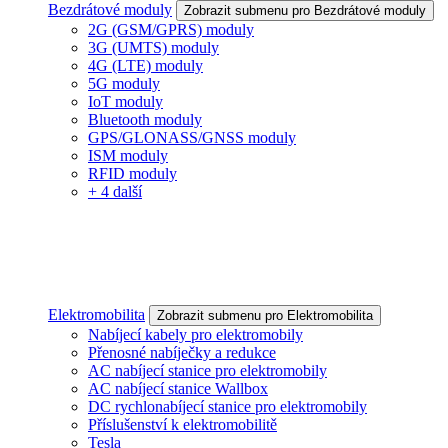
Bezdrátové moduly
Zobrazit submenu pro Bezdrátové moduly
2G (GSM/GPRS) moduly
3G (UMTS) moduly
4G (LTE) moduly
5G moduly
IoT moduly
Bluetooth moduly
GPS/GLONASS/GNSS moduly
ISM moduly
RFID moduly
+ 4 další
Elektromobilita
Zobrazit submenu pro Elektromobilita
Nabíjecí kabely pro elektromobily
Přenosné nabíječky a redukce
AC nabíjecí stanice pro elektromobily
AC nabíjecí stanice Wallbox
DC rychlonabíjecí stanice pro elektromobily
Příslušenství k elektromobilitě
Tesla