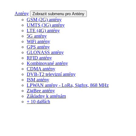
Antény
Zobrazit submenu pro Antény
GSM (2G) antény
UMTS (3G) antény
LTE (4G) antény
5G antény
WiFi antény
GPS antény
GLONASS antény
RFID antény
Kombinované antény
CDMA antény
DVB-T2 televizní antény
ISM antény
LPWAN antény - LoRa, Sigfox, 868 MHz
ZigBee antény
Základny k anténám
+ 10 dalších