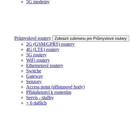
5G modemy
Průmyslové routery
Zobrazit submenu pro Průmyslové routery
2G (GSM/GPRS) routery
4G (LTE) routery
5G routery
WiFi routery
Ethernetové routery
Switche
Gateway
Senzory
Access point (přístupové body)
Příslušenství k routerům
Servis - služby
+ 6 dalších