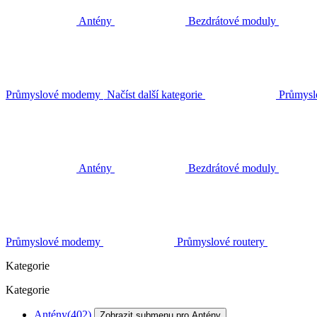
Antény
Bezdrátové moduly
Průmyslové modemy
Načíst další kategorie
Průmysl
Antény
Bezdrátové moduly
Průmyslové modemy
Průmyslové routery
Kategorie
Kategorie
Antény
(402)
Zobrazit submenu pro Antény