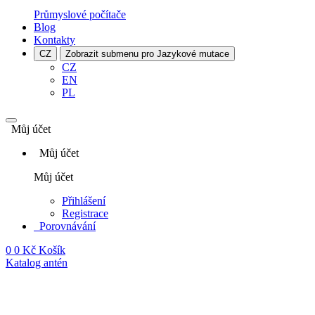
Průmyslové počítače
Blog
Kontakty
CZ
Zobrazit submenu pro Jazykové mutace
CZ
EN
PL
Můj účet
Můj účet
Můj účet
Přihlášení
Registrace
Porovnávání
0
0 Kč
Košík
Katalog antén