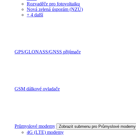
Rozvaděče pro fotovoltaiku
Nová zelená úsporám (NZÚ)
+ 4 další
GPS/GLONASS/GNSS přijímače
GSM dálkové ovladače
Průmyslové modemy
Zobrazit submenu pro Průmyslové modemy
4G (LTE) modemy