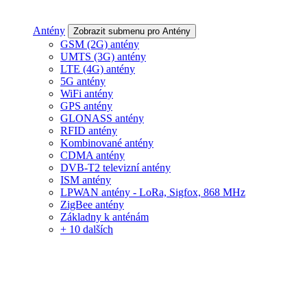
Antény
Zobrazit submenu pro Antény
GSM (2G) antény
UMTS (3G) antény
LTE (4G) antény
5G antény
WiFi antény
GPS antény
GLONASS antény
RFID antény
Kombinované antény
CDMA antény
DVB-T2 televizní antény
ISM antény
LPWAN antény - LoRa, Sigfox, 868 MHz
ZigBee antény
Základny k anténám
+ 10 dalších