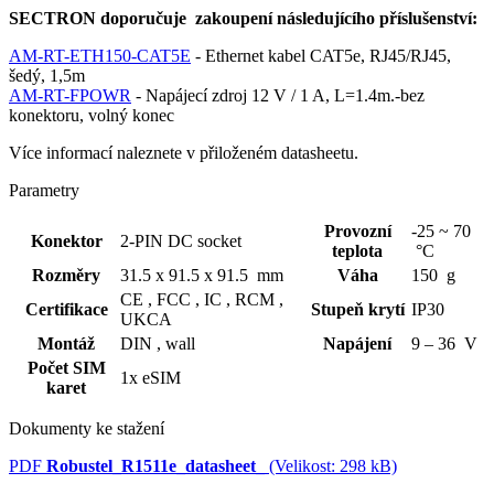
SECTRON doporučuje zakoupení následujícího příslušenství:
AM-RT-ETH150-CAT5E
-
Ethernet
kabel CAT5e, RJ45/RJ45,
šedý, 1,5m
AM-RT-FPOWR
- Napájecí zdroj 12 V / 1 A, L=1.4m.-bez
konektoru
, volný konec
Více informací naleznete v přiloženém datasheetu.
Parametry
Provozní
-25 ~ 70
Konektor
2-PIN DC socket
teplota
°C
Rozměry
31.5 x 91.5 x 91.5 mm
Váha
150 g
CE ,
FCC ,
IC ,
RCM ,
Certifikace
Stupeň krytí
IP30
UKCA
Montáž
DIN ,
wall
Napájení
9 – 36 V
Počet SIM
1x eSIM
karet
Dokumenty ke stažení
PDF
Robustel_R1511e_datasheet_
(Velikost: 298 kB)