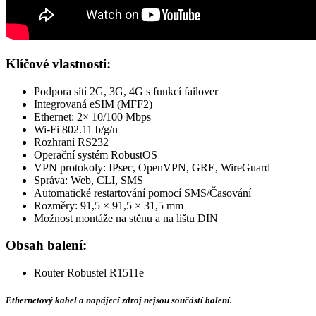
Klíčové vlastnosti:
Podpora sítí
2G
,
3G
, 4G s funkcí failover
Integrovaná
eSIM
(MFF2)
Ethernet
: 2× 10/100 Mbps
Wi-Fi
802.11 b/g/n
Rozhraní RS232
Operační systém RobustOS
VPN
protokoly: IPsec, OpenVPN, GRE, WireGuard
Správa: Web, CLI, SMS
Automatické restartování pomocí SMS/Časování
Rozměry: 91,5 × 91,5 × 31,5 mm
Možnost montáže na stěnu a na lištu DIN
Obsah balení:
Router
Robustel R1511e
Ethernetový kabel a napájecí zdroj nejsou součástí balení.