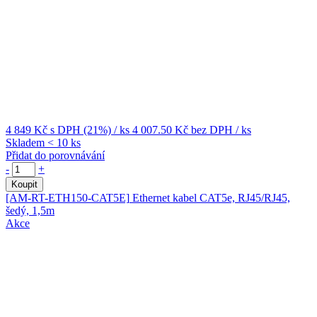
4 849 Kč
s DPH (21%)
/ ks
4 007.50 Kč
bez DPH
/ ks
Skladem < 10 ks
Přidat do porovnávání
-
+
Koupit
[AM-RT-ETH150-CAT5E]
Ethernet kabel CAT5e, RJ45/RJ45,
šedý, 1,5m
Akce