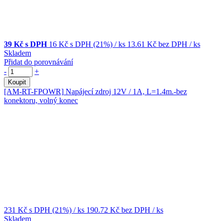
39 Kč s DPH
16 Kč
s DPH (21%)
/ ks
13.61 Kč
bez DPH
/ ks
Skladem
Přidat do porovnávání
-
+
Koupit
[AM-RT-FPOWR]
Napájecí zdroj 12V / 1A, L=1.4m.-bez
konektoru, volný konec
231 Kč
s DPH (21%)
/ ks
190.72 Kč
bez DPH
/ ks
Skladem