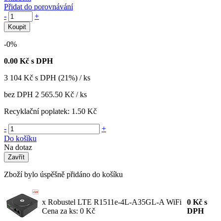
Přidat do porovnávání
-
+
Koupit
-0%
0.00
Kč s DPH
3 104
Kč
s DPH (21%) / ks
bez DPH
2 565.50 Kč
/ ks
Recyklační poplatek:
1.50 Kč
-
+
Do košíku
Na dotaz
Zavřít
Zboží bylo úspěšně přidáno do košíku
x Robustel LTE R1511e-4L-A35GL-A WiFi
0
Kč
s
Cena za ks: 0 Kč
DPH