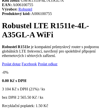
Kód zboží:
GM-R1511e-4L-A35GL-A
EAN:
A006100755
Výrobce:
Robustel
Produktový kód:
A006100755
Robustel LTE R1511e-4L-
A35GL-A WiFi
Robustel R1511e
je kompaktní průmyslový router s podporou
globálních LTE frekvencí, navržený pro spolehlivé připojení
ethernetových i sériových zařízení.
Poslat dotaz
Facebook
Poslat odkaz
-0%
0.00
Kč s DPH
3 104
Kč
s DPH (21%) / ks
bez DPH
2 565.50 Kč
/ ks
Recyklační poplatek:
1.50 Kč