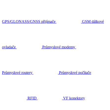
GPS/GLONASS/GNSS přijímače
GSM dálkové
ovladače
Průmyslové modemy
Průmyslové routery
Průmyslové počítače
RFID
VF konektory