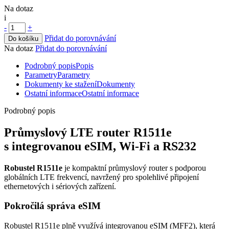
Na dotaz
i
-
+
Přidat do porovnávání
Do košíku
Na dotaz
Přidat do porovnávání
Podrobný popis
Popis
Parametry
Parametry
Dokumenty ke stažení
Dokumenty
Ostatní informace
Ostatní informace
Podrobný popis
Průmyslový LTE
router
R1511e
s integrovanou
eSIM
,
Wi-Fi
a RS232
Robustel R1511e
je kompaktní průmyslový
router
s podporou
globálních LTE frekvencí, navržený pro spolehlivé připojení
ethernetových
i sériových zařízení.
Pokročilá správa
eSIM
Robustel R1511e plně využívá integrovanou
eSIM
(MFF2), která