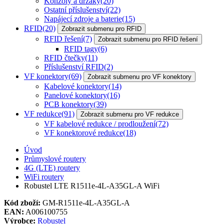
Konzoly a držáky
(20)
Ostatní příslušenství
(22)
Napájecí zdroje a baterie
(15)
RFID
(20)
Zobrazit submenu pro RFID
RFID řešení
(7)
Zobrazit submenu pro RFID řešení
RFID tagy
(6)
RFID čtečky
(11)
Příslušenství RFID
(2)
VF konektory
(69)
Zobrazit submenu pro VF konektory
Kabelové konektory
(14)
Panelové konektory
(16)
PCB konektory
(39)
VF redukce
(91)
Zobrazit submenu pro VF redukce
VF kabelové redukce / prodloužení
(72)
VF konektorové redukce
(18)
Úvod
Průmyslové routery
4G (LTE) routery
WiFi routery
Robustel LTE R1511e-4L-A35GL-A WiFi
Kód zboží:
GM-R1511e-4L-A35GL-A
EAN:
A006100755
Výrobce:
Robustel