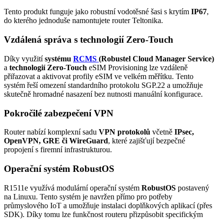
Tento produkt funguje jako robustní vodotěsné šasi s krytím
IP67
,
do kterého jednoduše namontujete
router
Teltonika.
Vzdálená správa s technologií Zero-Touch
Díky využití
systému
RCMS
(Robustel
Cloud
Manager Service)
a
technologií Zero-Touch
eSIM
Provisioning lze vzdáleně
přiřazovat a aktivovat profily
eSIM
ve velkém měřítku. Tento
systém řeší omezení standardního protokolu SGP.22 a umožňuje
skutečně hromadné nasazení bez nutnosti manuální konfigurace.
Pokročilé zabezpečení
VPN
Router
nabízí komplexní sadu
VPN
protokolů
včetně
IPsec,
OpenVPN, GRE či WireGuard
, které zajišťují bezpečné
propojení s firemní infrastrukturou.
Operační systém RobustOS
R1511e využívá modulární operační systém
RobustOS
postavený
na Linuxu. Tento systém je navržen přímo pro potřeby
průmyslového
IoT
a umožňuje instalaci doplňkových aplikací (přes
SDK). Díky tomu lze funkčnost routeru přizpůsobit specifickým