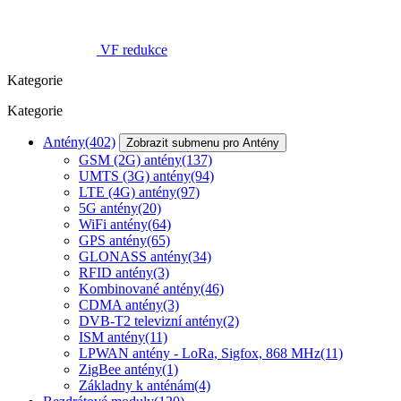
VF redukce
Kategorie
Kategorie
Antény
(402)
Zobrazit submenu pro Antény
GSM (2G) antény
(137)
UMTS (3G) antény
(94)
LTE (4G) antény
(97)
5G antény
(20)
WiFi antény
(64)
GPS antény
(65)
GLONASS antény
(34)
RFID antény
(3)
Kombinované antény
(46)
CDMA antény
(3)
DVB-T2 televizní antény
(2)
ISM antény
(11)
LPWAN antény - LoRa, Sigfox, 868 MHz
(11)
ZigBee antény
(1)
Základny k anténám
(4)