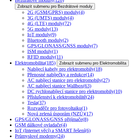
Bezdrátové moduly
(120)
Zobrazit submenu pro Bezdrátové moduly
2G (GSM/GPRS) moduly
(4)
3G (UMTS) moduly
(4)
4G (LTE) moduly
(72)
5G moduly
(13)
IoT moduly
(9)
Bluetooth moduly
(2)
GPS/GLONASS/GNSS moduly
(7)
ISM moduly
(1)
RFID moduly
(11)
Elektromobilita
(185)
Zobrazit submenu pro Elektromobilita
Nabíjecí kabely pro elektromobily
(18)
Přenosné nabíječky a redukce
(14)
AC nabíjecí stanice pro elektromobily
(27)
AC nabíjecí stanice Wallbox
(63)
DC rychlonabíjecí stanice pro elektromobily
(10)
Příslušenství k elektromobilitě
(24)
Tesla
(37)
Rozvaděče pro fotovoltaiku
(1)
Nová zelená úsporám (NZÚ)
(17)
GPS/GLONASS/GNSS přijímače
(8)
GSM dálkové ovladače
(4)
IoT (Internet věcí) a SMART řešení
(6)
Průmyslové modemy
(24)