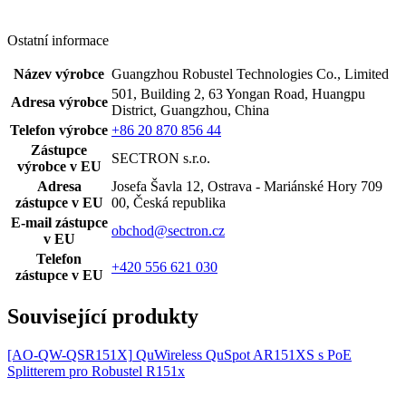
Ostatní informace
Název výrobce
Guangzhou Robustel Technologies Co., Limited
501, Building 2, 63 Yongan Road, Huangpu
Adresa výrobce
District, Guangzhou, China
Telefon výrobce
+86 20 870 856 44
Zástupce
SECTRON s.r.o.
výrobce v EU
Adresa
Josefa Šavla 12, Ostrava - Mariánské Hory 709
zástupce v EU
00, Česká republika
E-mail zástupce
obchod@sectron.cz
v EU
Telefon
+420 556 621 030
zástupce v EU
Související produkty
[AO-QW-QSR151X]
QuWireless QuSpot AR151XS s PoE
Splitterem pro Robustel R151x