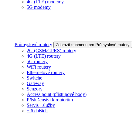
4G (LTE) modemy
5G modemy
Průmyslové routery
Zobrazit submenu pro Průmyslové routery
2G (GSM/GPRS) routery
4G (LTE) routery
5G routery
WiFi routery
Ethernetové routery
Switche
Gateway
Senzory
Access point (přístupové body)
Příslušenství k routerům
Servis - služby
+ 6 dalších