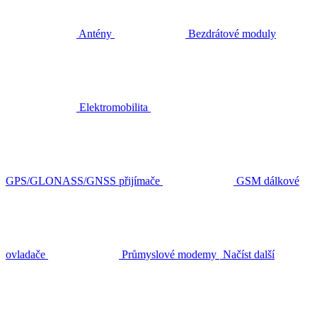
Antény
Bezdrátové moduly
Elektromobilita
GPS/GLONASS/GNSS přijímače
GSM dálkové
ovladače
Průmyslové modemy
Načíst další