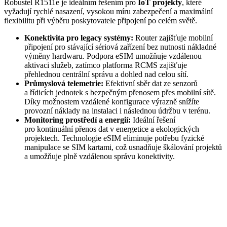
Robustel R1511e je ideálním řešením pro
IoT
projekty
, které
vyžadují rychlé nasazení, vysokou míru zabezpečení a maximální
flexibilitu při výběru poskytovatele připojení po celém světě.
Konektivita pro legacy systémy:
Router
zajišťuje mobilní
připojení pro stávající sériová zařízení bez nutnosti nákladné
výměny hardwaru. Podpora
eSIM
umožňuje vzdálenou
aktivaci služeb, zatímco platforma RCMS zajišťuje
přehlednou centrální správu a dohled nad celou sítí.
Průmyslová telemetrie:
Efektivní sběr dat ze senzorů
a řídicích jednotek s bezpečným přenosem přes mobilní sítě.
Díky možnostem vzdálené konfigurace výrazně snížíte
provozní náklady na instalaci i následnou údržbu v terénu.
Monitoring
prostředí a energií:
Ideální řešení
pro kontinuální přenos dat v energetice a ekologických
projektech. Technologie
eSIM
eliminuje potřebu fyzické
manipulace se SIM kartami, což usnadňuje škálování projektů
a umožňuje plně vzdálenou správu konektivity.