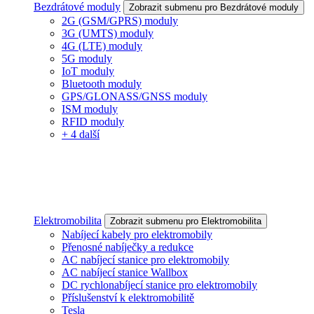
Bezdrátové moduly
Zobrazit submenu pro Bezdrátové moduly
2G (GSM/GPRS) moduly
3G (UMTS) moduly
4G (LTE) moduly
5G moduly
IoT moduly
Bluetooth moduly
GPS/GLONASS/GNSS moduly
ISM moduly
RFID moduly
+ 4 další
Elektromobilita
Zobrazit submenu pro Elektromobilita
Nabíjecí kabely pro elektromobily
Přenosné nabíječky a redukce
AC nabíjecí stanice pro elektromobily
AC nabíjecí stanice Wallbox
DC rychlonabíjecí stanice pro elektromobily
Příslušenství k elektromobilitě
Tesla