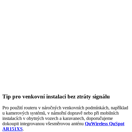
Tip pro venkovní instalaci bez ztráty signálu
Pro použití routeru v náročných venkovních podmínkách, například
u kamerových systémů, v námořní dopravě nebo při mobilních
instalacích v obytných vozech a karavanech, doporučujeme
dokoupit integrovanou všesměrovou anténu
QuWireless QuSpot
AR151XS
.