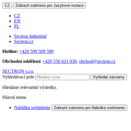
CZ
Zobrazit submenu pro Jazykové mutace
CZ
EN
PL
Sectron Industrial
Sectron.cz
Hotline:
+420 599 509 599
Obchodní oddělení:
+420 556 621 030
,
obchod@sectron.cz
SECTRON s.r.o.
Vyhledávací pole
Vyhledat záznamy
Hledáme relevantní výsledky.
Hlavní menu
Nabídka sortimentu
Zobrazit submenu pro Nabídka sortimentu