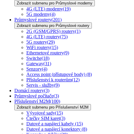
Zobrazit submenu pro Průmyslové modemy
4G (LTE) modemy
(19)
5G modemy
(4)
Průmyslové routery
(201)
Zobrazit submenu pro Průmyslové routery
2G (GSM/GPRS) routery
(1)
4G (LTE) routery
(75)
5G routery
(29)
WiFi routery
(15)
Ethernetové routery
(9)
Switche
(18)
Gateway
(31)
Senzory
(4)
Access point (přístupové body)
(8)
Příslušenství k routerům
(12)
Servis - služby
(9)
Domácí routery
(3)
Průmyslové počítače
(3)
Příslušenství M2M
(100)
Zobrazit submenu pro Příslušenství M2M
Vývojové sady
(15)
Čtečky SIM karet
(3)
Datové a napájecí kabely
(15)
Datové a napájecí konektory
(8)