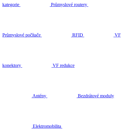
kategorie
Průmyslové routery
Průmyslové počítače
RFID
VF
konektory
VF redukce
Antény
Bezdrátové moduly
Elektromobilita