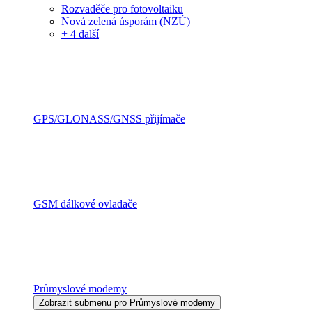
Rozvaděče pro fotovoltaiku
Nová zelená úsporám (NZÚ)
+ 4 další
GPS/GLONASS/GNSS přijímače
GSM dálkové ovladače
Průmyslové modemy
Zobrazit submenu pro Průmyslové modemy