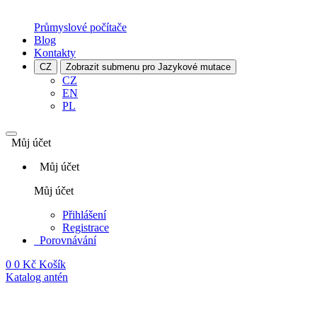
Průmyslové počítače
Blog
Kontakty
CZ
Zobrazit submenu pro Jazykové mutace
CZ
EN
PL
Můj účet
Můj účet
Můj účet
Přihlášení
Registrace
Porovnávání
0
0 Kč
Košík
Katalog antén