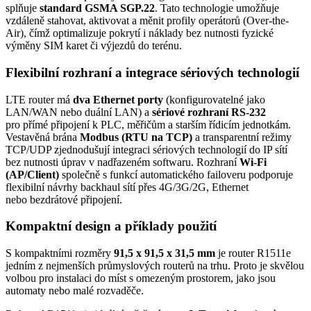
splňuje
standard GSMA SGP.22
. Tato technologie umožňuje
vzdáleně stahovat, aktivovat a měnit profily operátorů (Over-the-
Air), čímž optimalizuje pokrytí i náklady bez nutnosti fyzické
výměny SIM karet či výjezdů do terénu.
Flexibilní rozhraní a integrace sériových technologií
LTE
router
má
dva
Ethernet
porty
(konfigurovatelné jako
LAN/WAN nebo duální LAN) a
sériové rozhraní RS-232
pro přímé připojení k PLC, měřičům a starším řídicím jednotkám.
Vestavěná brána
Modbus
(RTU na TCP)
a transparentní režimy
TCP/UDP zjednodušují integraci sériových technologií do IP sítí
bez nutnosti úprav v nadřazeném softwaru. Rozhraní
Wi-Fi
(AP/Client)
společně s funkcí automatického failoveru podporuje
flexibilní návrhy backhaul sítí přes 4G/
3G
/
2G
,
Ethernet
nebo bezdrátové připojení.
Kompaktní design a příklady použití
S kompaktními rozměry
91,5 x 91,5 x 31,5 mm
je
router
R1511e
jedním z nejmenších průmyslových
routerů
na trhu. Proto je skvělou
volbou pro instalaci do míst s omezeným prostorem, jako jsou
automaty nebo malé
rozvaděče
.