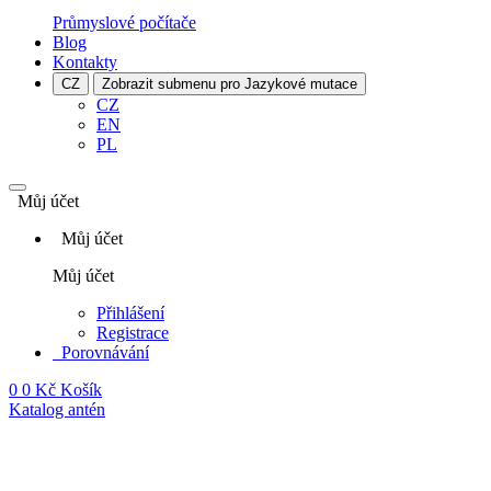
Průmyslové počítače
Blog
Kontakty
CZ
Zobrazit submenu pro Jazykové mutace
CZ
EN
PL
Můj účet
Můj účet
Můj účet
Přihlášení
Registrace
Porovnávání
0
0 Kč
Košík
Katalog antén