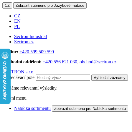
CZ
Zobrazit submenu pro Jazykové mutace
CZ
EN
PL
Sectron Industrial
Sectron.cz
Hotline:
+420 599 509 599
Obchodní oddělení:
+420 556 621 030
,
obchod@sectron.cz
SECTRON s.r.o.
Vyhledávací pole
Vyhledat záznamy
Hledáme relevantní výsledky.
Hlavní menu
Nabídka sortimentu
Zobrazit submenu pro Nabídka sortimentu