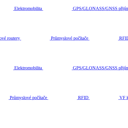
Elektromobilita
GPS/GLONASS/GNSS přijím
ové routery
Průmyslové počítače
RFI
Elektromobilita
GPS/GLONASS/GNSS přijím
Průmyslové počítače
RFID
VF k