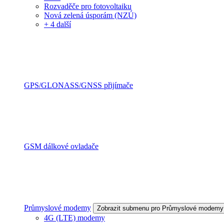
Rozvaděče pro fotovoltaiku
Nová zelená úsporám (NZÚ)
+ 4 další
GPS/GLONASS/GNSS přijímače
GSM dálkové ovladače
Průmyslové modemy
Zobrazit submenu pro Průmyslové modemy
4G (LTE) modemy