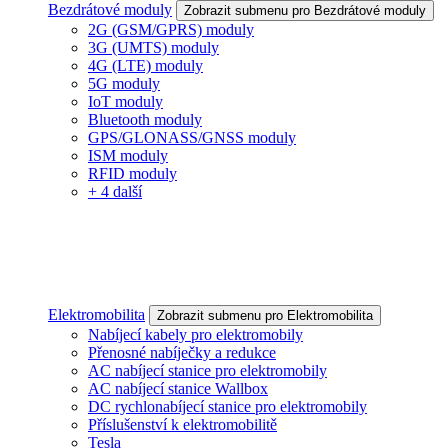
Bezdrátové moduly
Zobrazit submenu pro Bezdrátové moduly
2G (GSM/GPRS) moduly
3G (UMTS) moduly
4G (LTE) moduly
5G moduly
IoT moduly
Bluetooth moduly
GPS/GLONASS/GNSS moduly
ISM moduly
RFID moduly
+ 4 další
Elektromobilita
Zobrazit submenu pro Elektromobilita
Nabíjecí kabely pro elektromobily
Přenosné nabíječky a redukce
AC nabíjecí stanice pro elektromobily
AC nabíjecí stanice Wallbox
DC rychlonabíjecí stanice pro elektromobily
Příslušenství k elektromobilitě
Tesla