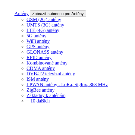
Antény
Zobrazit submenu pro Antény
GSM (2G) antény
UMTS (3G) antény
LTE (4G) antény
5G antény
WiFi antény
GPS antény
GLONASS antény
RFID antény
Kombinované antény
CDMA antény
DVB-T2 televizní antény
ISM antény
LPWAN antény - LoRa, Sigfox, 868 MHz
ZigBee antény
Základny k anténám
+ 10 dalších