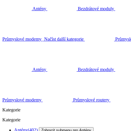
Antény
Bezdrátové moduly
Průmyslové modemy
Načíst další kategorie
Průmysl
Antény
Bezdrátové moduly
Průmyslové modemy
Průmyslové routery
Kategorie
Kategorie
Antény
(402)
Zobrazit submenu pro Antény