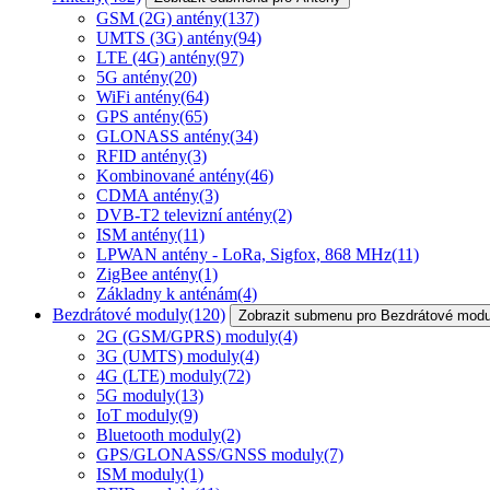
GSM (2G) antény
(137)
UMTS (3G) antény
(94)
LTE (4G) antény
(97)
5G antény
(20)
WiFi antény
(64)
GPS antény
(65)
GLONASS antény
(34)
RFID antény
(3)
Kombinované antény
(46)
CDMA antény
(3)
DVB-T2 televizní antény
(2)
ISM antény
(11)
LPWAN antény - LoRa, Sigfox, 868 MHz
(11)
ZigBee antény
(1)
Základny k anténám
(4)
Bezdrátové moduly
(120)
Zobrazit submenu pro Bezdrátové modu
2G (GSM/GPRS) moduly
(4)
3G (UMTS) moduly
(4)
4G (LTE) moduly
(72)
5G moduly
(13)
IoT moduly
(9)
Bluetooth moduly
(2)
GPS/GLONASS/GNSS moduly
(7)
ISM moduly
(1)