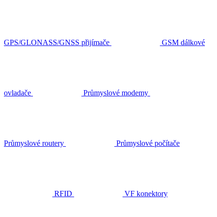
GPS/GLONASS/GNSS přijímače
GSM dálkové
ovladače
Průmyslové modemy
Průmyslové routery
Průmyslové počítače
RFID
VF konektory