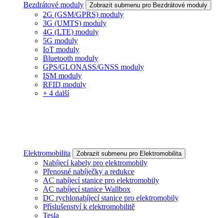
Bezdrátové moduly
Zobrazit submenu pro Bezdrátové moduly
2G (GSM/GPRS) moduly
3G (UMTS) moduly
4G (LTE) moduly
5G moduly
IoT moduly
Bluetooth moduly
GPS/GLONASS/GNSS moduly
ISM moduly
RFID moduly
+ 4 další
Elektromobilita
Zobrazit submenu pro Elektromobilita
Nabíjecí kabely pro elektromobily
Přenosné nabíječky a redukce
AC nabíjecí stanice pro elektromobily
AC nabíjecí stanice Wallbox
DC rychlonabíjecí stanice pro elektromobily
Příslušenství k elektromobilitě
Tesla