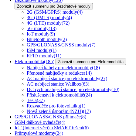
Bezdrátové moduly
(120)
Zobrazit submenu pro Bezdrátové moduly
2G (GSM/GPRS) moduly
(4)
3G (UMTS) moduly
(4)
4G (LTE) moduly
(72)
5G moduly
(13)
IoT moduly
(9)
Bluetooth moduly
(2)
GPS/GLONASS/GNSS moduly
(7)
ISM moduly
(1)
RFID moduly
(11)
Elektromobilita
(185)
Zobrazit submenu pro Elektromobilita
Nabíjecí kabely pro elektromobily
(18)
Přenosné nabíječky a redukce
(14)
AC nabíjecí stanice pro elektromobily
(27)
AC nabíjecí stanice Wallbox
(63)
DC rychlonabíjecí stanice pro elektromobily
(10)
Příslušenství k elektromobilitě
(24)
Tesla
(37)
Rozvaděče pro fotovoltaiku
(1)
Nová zelená úsporám (NZÚ)
(17)
GPS/GLONASS/GNSS přijímače
(8)
GSM dálkové ovladače
(4)
IoT (Internet věcí) a SMART řešení
(6)
Průmyslové modemy
(24)