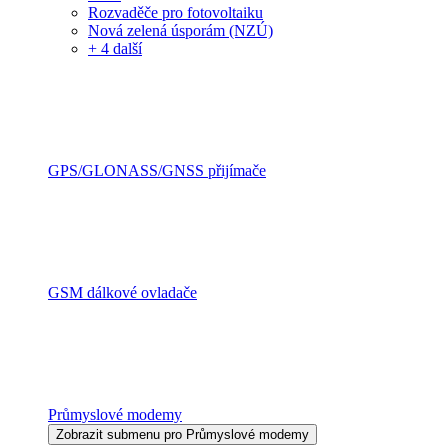
Rozvaděče pro fotovoltaiku
Nová zelená úsporám (NZÚ)
+ 4 další
GPS/GLONASS/GNSS přijímače
GSM dálkové ovladače
Průmyslové modemy
Zobrazit submenu pro Průmyslové modemy