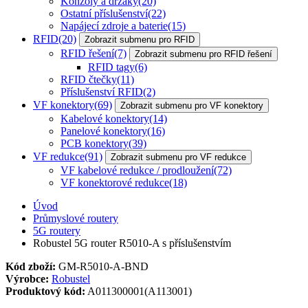
Konzoly a držáky
(20)
Ostatní příslušenství
(22)
Napájecí zdroje a baterie
(15)
RFID
(20)
Zobrazit submenu pro RFID
RFID řešení
(7)
Zobrazit submenu pro RFID řešení
RFID tagy
(6)
RFID čtečky
(11)
Příslušenství RFID
(2)
VF konektory
(69)
Zobrazit submenu pro VF konektory
Kabelové konektory
(14)
Panelové konektory
(16)
PCB konektory
(39)
VF redukce
(91)
Zobrazit submenu pro VF redukce
VF kabelové redukce / prodloužení
(72)
VF konektorové redukce
(18)
Úvod
Průmyslové routery
5G routery
Robustel 5G router R5010-A s příslušenstvím
Kód zboží:
GM-R5010-A-BND
Výrobce:
Robustel
Produktový kód:
A011300001(A113001)