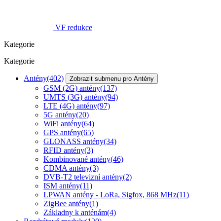
VF redukce
Kategorie
Kategorie
Antény
(402)
Zobrazit submenu pro Antény
GSM (2G) antény
(137)
UMTS (3G) antény
(94)
LTE (4G) antény
(97)
5G antény
(20)
WiFi antény
(64)
GPS antény
(65)
GLONASS antény
(34)
RFID antény
(3)
Kombinované antény
(46)
CDMA antény
(3)
DVB-T2 televizní antény
(2)
ISM antény
(11)
LPWAN antény - LoRa, Sigfox, 868 MHz
(11)
ZigBee antény
(1)
Základny k anténám
(4)