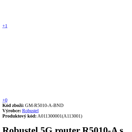
+1
+0
Kód zboží:
GM-R5010-A-BND
Výrobce:
Robustel
Produktový kód:
A011300001(A113001)
Robustel 5G router R5010-A s