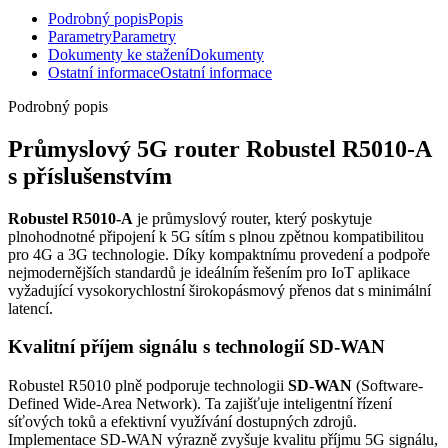
Podrobný popis
Popis
Parametry
Parametry
Dokumenty ke stažení
Dokumenty
Ostatní informace
Ostatní informace
Podrobný popis
Průmyslový 5G
router
Robustel R5010-A
s příslušenstvím
Robustel R5010-A
je průmyslový
router
, který poskytuje
plnohodnotné připojení k 5G sítím s plnou zpětnou kompatibilitou
pro 4G a
3G technologie
. Díky kompaktnímu provedení a podpoře
nejmodernějších standardů je ideálním řešením pro
IoT
aplikace
vyžadující vysokorychlostní širokopásmový přenos dat s minimální
latencí.
Kvalitní příjem signálu s technologií SD-WAN
Robustel R5010 plně podporuje technologii
SD-WAN
(Software-
Defined Wide-Area Network). Ta zajišťuje inteligentní řízení
síťových toků a efektivní využívání dostupných zdrojů.
Implementace SD-WAN výrazně zvyšuje kvalitu příjmu 5G signálu,