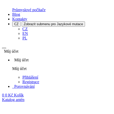
Průmyslové počítače
Blog
Kontakty
CZ
Zobrazit submenu pro Jazykové mutace
CZ
EN
PL
Můj účet
Můj účet
Můj účet
Přihlášení
Registrace
Porovnávání
0
0 Kč
Košík
Katalog antén