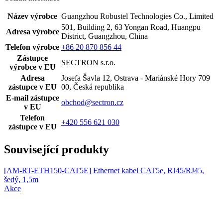
Název výrobce
Guangzhou Robustel Technologies Co., Limited
501, Building 2, 63 Yongan Road, Huangpu
Adresa výrobce
District, Guangzhou, China
Telefon výrobce
+86 20 870 856 44
Zástupce
SECTRON s.r.o.
výrobce v EU
Adresa
Josefa Šavla 12, Ostrava - Mariánské Hory 709
zástupce v EU
00, Česká republika
E-mail zástupce
obchod@sectron.cz
v EU
Telefon
+420 556 621 030
zástupce v EU
Související produkty
[AM-RT-ETH150-CAT5E]
Ethernet kabel CAT5e, RJ45/RJ45,
šedý, 1,5m
Akce