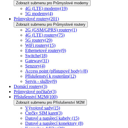
Zobrazit submenu pro Průmyslové modemy
4G (LTE) modemy
(19)
5G modemy
(4)
Průmyslové routery
(201)
Zobrazit submenu pro Průmyslové routery
2G (GSM/GPRS) routery
(1)
4G (LTE) routery
(75)
5G routery
(29)
WiFi routery
(15)
Ethernetové routery
(9)
Switche
(18)
Gateway
(31)
Senzory
(4)
Access point (přístupové body)
(8)
Příslušenství k routerům
(12)
Servis - služby
(9)
Domácí routery
(3)
Průmyslové počítače
(3)
Příslušenství M2M
(100)
Zobrazit submenu pro Příslušenství M2M
Vývojové sady
(15)
Čtečky SIM karet
(3)
Datové a napájecí kabely
(15)
Datové a napájecí konektory
(8)