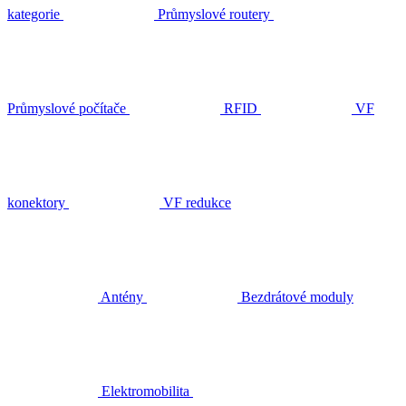
kategorie
Průmyslové routery
Průmyslové počítače
RFID
VF
konektory
VF redukce
Antény
Bezdrátové moduly
Elektromobilita