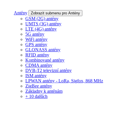
Antény
Zobrazit submenu pro Antény
GSM (2G) antény
UMTS (3G) antény
LTE (4G) antény
5G antény
WiFi antény
GPS antény
GLONASS antény
RFID antény
Kombinované antény
CDMA antény
DVB-T2 televizní antény
ISM antény
LPWAN antény - LoRa, Sigfox, 868 MHz
ZigBee antény
Základny k anténám
+ 10 dalších