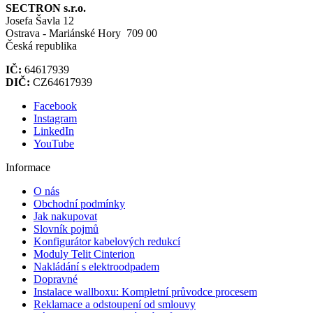
SECTRON s.r.o.
Josefa Šavla 12
Ostrava - Mariánské Hory 709 00
Česká republika
IČ:
64617939
DIČ:
CZ64617939
Facebook
Instagram
LinkedIn
YouTube
Informace
O nás
Obchodní podmínky
Jak nakupovat
Slovník pojmů
Konfigurátor kabelových redukcí
Moduly Telit Cinterion
Nakládání s elektroodpadem
Dopravné
Instalace wallboxu: Kompletní průvodce procesem
Reklamace a odstoupení od smlouvy