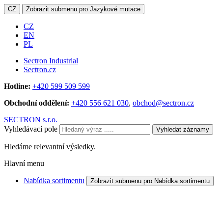
CZ
Zobrazit submenu pro Jazykové mutace
CZ
EN
PL
Sectron Industrial
Sectron.cz
Hotline:
+420 599 509 599
Obchodní oddělení:
+420 556 621 030
,
obchod@sectron.cz
SECTRON s.r.o.
Vyhledávací pole
Vyhledat záznamy
Hledáme relevantní výsledky.
Hlavní menu
Nabídka sortimentu
Zobrazit submenu pro Nabídka sortimentu