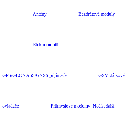
Antény
Bezdrátové moduly
Elektromobilita
GPS/GLONASS/GNSS přijímače
GSM dálkové
ovladače
Průmyslové modemy
Načíst další