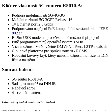
Klíčové vlastnosti 5G routeru R5010-A:
Podpora mobilních sítí 5G/4G/
3G
Mobilní rozhraní 5G 3GPP Release 16
1×
Ethernet
port 2.5 Gbps
Podporováno napájení
PoE
kompatibilní se standardem IEEE
802.at
Režim USB modemu pro všestranné možnosti připojení
Plně programovatelný operační systém s SDK
Více možností
VPN
, včetně DMVPN, IPsec, L2TP a dalších
Cloudová platforma pro správu routeru - RCMS
Robustní kovový kryt, který nabízí možnosti montáže na DIN
lištu a na stěnu
Součást balení:
5G
router
R5010-A
Sada pro montáž na DIN lištu
Napájecí zdroj
4× celulární anténa
Ethernetový kabel není součástí balení.