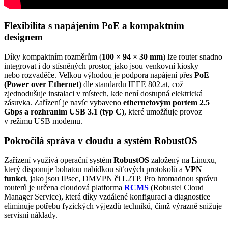
Flexibilita s napájením
PoE
a kompaktním
designem
Díky kompaktním rozměrům (
100 × 94 × 30 mm
) lze
router
snadno
integrovat i do stísněných prostor, jako jsou venkovní kiosky
nebo
rozvaděče
. Velkou výhodou je podpora napájení přes
PoE
(Power over
Ethernet
)
dle standardu IEEE 802.at, což
zjednodušuje instalaci v místech, kde není dostupná elektrická
zásuvka. Zařízení je navíc vybaveno
ethernetovým portem 2.5
Gbps a rozhraním USB 3.1 (typ C)
, které umožňuje provoz
v režimu USB modemu.
Pokročilá správa v
cloudu
a systém RobustOS
Zařízení využívá operační systém
RobustOS
založený na Linuxu,
který disponuje bohatou nabídkou síťových protokolů a
VPN
funkcí
, jako jsou IPsec, DMVPN či L2TP. Pro hromadnou správu
routerů
je určena cloudová platforma
RCMS
(Robustel
Cloud
Manager Service), která díky vzdálené konfiguraci a diagnostice
eliminuje potřebu fyzických výjezdů techniků, čímž výrazně snižuje
servisní náklady.