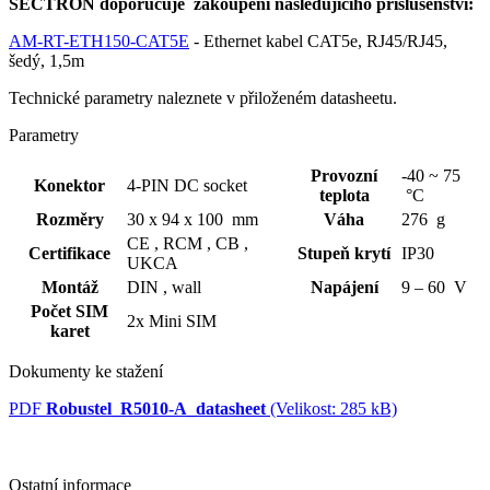
SECTRON doporučuje zakoupení následujícího příslušenství:
AM-RT-ETH150-CAT5E
-
Ethernet
kabel CAT5e, RJ45/RJ45,
šedý, 1,5m
Technické parametry naleznete v přiloženém datasheetu.
Parametry
Provozní
-40 ~ 75
Konektor
4-PIN DC socket
teplota
°C
Rozměry
30 x 94 x 100 mm
Váha
276 g
CE ,
RCM ,
CB ,
Certifikace
Stupeň krytí
IP30
UKCA
Montáž
DIN ,
wall
Napájení
9 – 60 V
Počet SIM
2x Mini SIM
karet
Dokumenty ke stažení
PDF
Robustel_R5010-A_datasheet
(Velikost: 285 kB)
Ostatní informace