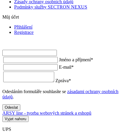
Zásady ochrany osobních údajů
Podmínky služby SECTRON NEXUS
Můj účet
Přihlášení
Registrace
Jméno a příjmení
*
E-mail
*
Zpráva
*
Odesláním formuláře souhlasíte se
zásadami ochrany osobních
údajů
.
Odeslat
ARSY line - tvorba webových stránek a eshopů
Vyjet nahoru
UPS