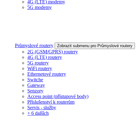
4G (LTE) modemy
5G modemy
Průmyslové routery
Zobrazit submenu pro Průmyslové routery
2G (GSM/GPRS) routery
4G (LTE) routery
5G routery
WiFi routery
Ethernetové routery
Switche
Gateway
Senzory
Access point (přístupové body)
Příslušenství k routerům
Servis - služby
+ 6 dalších