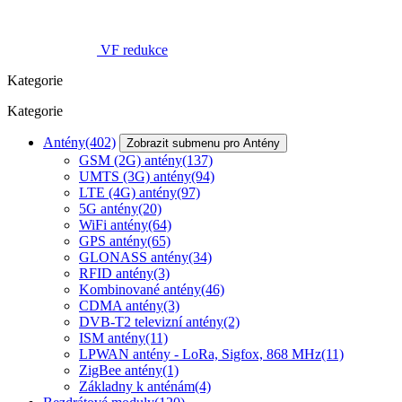
VF redukce
Kategorie
Kategorie
Antény
(402)
Zobrazit submenu pro Antény
GSM (2G) antény
(137)
UMTS (3G) antény
(94)
LTE (4G) antény
(97)
5G antény
(20)
WiFi antény
(64)
GPS antény
(65)
GLONASS antény
(34)
RFID antény
(3)
Kombinované antény
(46)
CDMA antény
(3)
DVB-T2 televizní antény
(2)
ISM antény
(11)
LPWAN antény - LoRa, Sigfox, 868 MHz
(11)
ZigBee antény
(1)
Základny k anténám
(4)