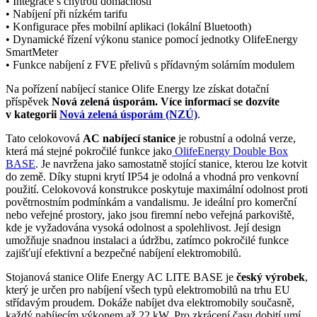
•
Integrace s chytrou domácností
•
Nabíjení při nízkém tarifu
• Konfigurace přes mobilní aplikaci (lokální
Bluetooth
)
• Dynamické řízení výkonu stanice pomocí jednotky OlifeEnergy
SmartMeter
• Funkce nabíjení z FVE přelivů s přídavným solárním
modulem
Na pořízení nabíjecí stanice Olife Energy lze získat dotační
příspěvek
Nová zelená úsporám. Více informací se dozvíte
v kategorii
Nová zelená úsporám (NZÚ)
.
Tato celokovová
AC nabíjecí stanice
je robustní a odolná verze,
která má stejné pokročilé funkce jako
OlifeEnergy Double Box
BASE
. Je navržena jako samostatně stojící stanice, kterou lze kotvit
do země. Díky stupni krytí IP54 je odolná a vhodná pro venkovní
použití. Celokovová konstrukce poskytuje maximální odolnost proti
povětrnostním podmínkám a vandalismu. Je ideální pro komerční
nebo veřejné prostory, jako jsou firemní nebo veřejná parkoviště,
kde je vyžadována vysoká odolnost a spolehlivost. Její design
umožňuje snadnou instalaci a údržbu, zatímco pokročilé funkce
zajišťují efektivní a bezpečné nabíjení
elektromobilů
.
Stojanová stanice Olife Energy AC LITE BASE je
český výrobek
,
který je určen pro nabíjení všech typů
elektromobilů
na trhu EU
střídavým proudem. Dokáže nabíjet dva
elektromobily
současně,
každý
nabíjecím výkonem
až 22 kW. Pro zkrácení času dobití umí