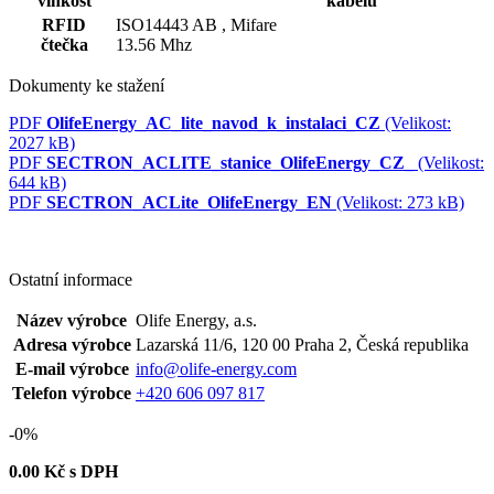
vlhkost
kabelu
RFID
ISO14443 AB ,
Mifare
čtečka
13.56 Mhz
Dokumenty ke stažení
PDF
OlifeEnergy_AC_lite_navod_k_instalaci_CZ
(Velikost:
2027 kB)
PDF
SECTRON_ACLITE_stanice_OlifeEnergy_CZ_
(Velikost:
644 kB)
PDF
SECTRON_ACLite_OlifeEnergy_EN
(Velikost: 273 kB)
Ostatní informace
Název výrobce
Olife Energy, a.s.
Adresa výrobce
Lazarská 11/6, 120 00 Praha 2, Česká republika
E-mail výrobce
info@olife-energy.com
Telefon výrobce
+420 606 097 817
-0%
0.00
Kč s DPH