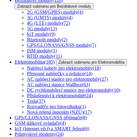
Bezdrátové moduly
(120)
Zobrazit submenu pro Bezdrátové moduly
2G (GSM/GPRS) moduly
(4)
3G (UMTS) moduly
(4)
4G (LTE) moduly
(72)
5G moduly
(13)
IoT moduly
(9)
Bluetooth moduly
(2)
GPS/GLONASS/GNSS moduly
(7)
ISM moduly
(1)
RFID moduly
(11)
Elektromobilita
(185)
Zobrazit submenu pro Elektromobilita
Nabíjecí kabely pro elektromobily
(18)
Přenosné nabíječky a redukce
(14)
AC nabíjecí stanice pro elektromobily
(27)
AC nabíjecí stanice Wallbox
(63)
DC rychlonabíjecí stanice pro elektromobily
(10)
Příslušenství k elektromobilitě
(24)
Tesla
(37)
Rozvaděče pro fotovoltaiku
(1)
Nová zelená úsporám (NZÚ)
(17)
GPS/GLONASS/GNSS přijímače
(8)
GSM dálkové ovladače
(4)
IoT (Internet věcí) a SMART řešení
(6)
Průmyslové modemy
(24)