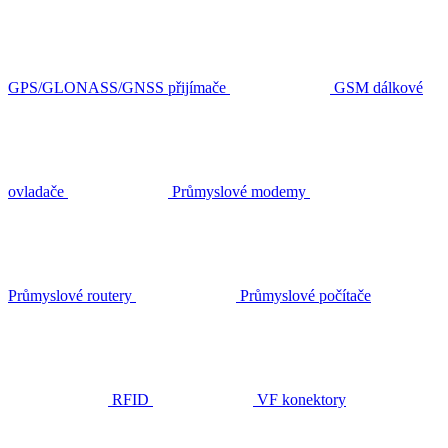
GPS/GLONASS/GNSS přijímače
GSM dálkové
ovladače
Průmyslové modemy
Průmyslové routery
Průmyslové počítače
RFID
VF konektory