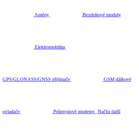
Antény
Bezdrátové moduly
Elektromobilita
GPS/GLONASS/GNSS přijímače
GSM dálkové
ovladače
Průmyslové modemy
Načíst další