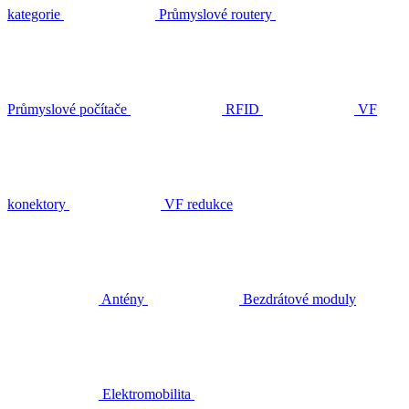
kategorie
Průmyslové routery
Průmyslové počítače
RFID
VF
konektory
VF redukce
Antény
Bezdrátové moduly
Elektromobilita