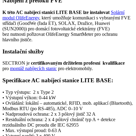
Nabíjení z přetoků FVE
K této AC nabíjecí stanici LITE BASE lze instalovat
Solární
modul
OlifeEnergy
, který umožňuje komunikaci s vybranými FVE
střídači (GoodWe (řada ET), SOLAX, Dražice, Huawei
(SUN2000)) pro domácí fotovoltaické elektrárny (FVE)
bez nutnosti pořizovat OlifeEnergy
SmartMeter
pro ochranu
hlavního jističe.
Instalační služby
SECTRON je
certifikovaným držitelem profesní kvalifikace
pro
montáž nabíjecích stanic
pro
elektromobily
.
Specifikace AC nabíjecí stanice LITE BASE:
• Typ výstupu: 2 x
Type 2
• Výstupní výkon: 0-44 kW
• Ovládání: lokální – automatické,
RFID
, mob. aplikací (
Bluetooth
),
Modbus
RTU (po RS-485), ADC 0–10 V
• Nadproudová ochrana: 2 x 3 pólový jistič 32 A
• Residuální ochrana: 2 x 4 pólový chránič typ A + detekce
reziduálního DC proudu dle IEC 62955
• Max. výstupní proud: 0-63 A
• Vstupní napětí: 3 x 400 V