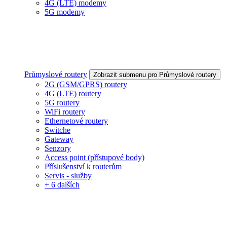
4G (LTE) modemy
5G modemy
Průmyslové routery
Zobrazit submenu pro Průmyslové routery
2G (GSM/GPRS) routery
4G (LTE) routery
5G routery
WiFi routery
Ethernetové routery
Switche
Gateway
Senzory
Access point (přístupové body)
Příslušenství k routerům
Servis - služby
+ 6 dalších