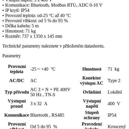
• Komunikace:
Bluetooth
,
Modbus
RTU, ADC 0-10 V
• IP krytí: IP54
• Provozní teplota: od-25 °C až 40 °C
• Provozní vlhkost: od 5 % do 95 %
• Délka kabelu: 5 m
• Hmotnost: 71 kg
• Rozměr: 737 x 1350 x 145 mm
Technické parametry naleznete v přiloženém datasheetu.
Parametry
Provozní
-25 ~ +40 °C
Hmotnost
71 kg
teplota
Konektor
AC/DC
AC
Type 2
výstupu AC
AC 3 + N + PE 400V
Typ přívodu
Ovládání
Lokální
50 Hz ,
TN-S
Výstupní
Výstupní
3 x 32 A
400 V
proud
napětí
Stupeň
Komunikace
Bluetooth ,
RS485
IP54
ochrany
Provozní
Provedení
Od 5 do 95 %
Kroucený