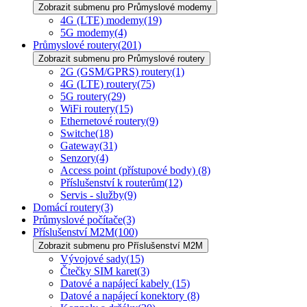
Zobrazit submenu pro Průmyslové modemy
4G (LTE) modemy
(19)
5G modemy
(4)
Průmyslové routery
(201)
Zobrazit submenu pro Průmyslové routery
2G (GSM/GPRS) routery
(1)
4G (LTE) routery
(75)
5G routery
(29)
WiFi routery
(15)
Ethernetové routery
(9)
Switche
(18)
Gateway
(31)
Senzory
(4)
Access point (přístupové body)
(8)
Příslušenství k routerům
(12)
Servis - služby
(9)
Domácí routery
(3)
Průmyslové počítače
(3)
Příslušenství M2M
(100)
Zobrazit submenu pro Příslušenství M2M
Vývojové sady
(15)
Čtečky SIM karet
(3)
Datové a napájecí kabely
(15)
Datové a napájecí konektory
(8)