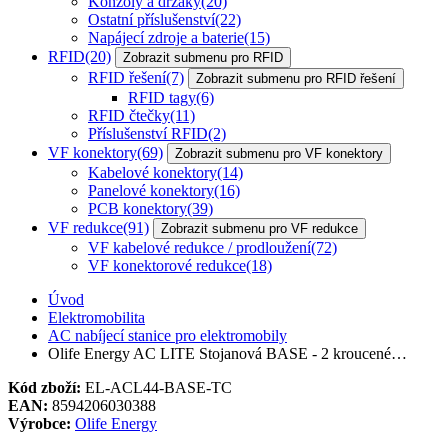
Konzoly a držáky
(20)
Ostatní příslušenství
(22)
Napájecí zdroje a baterie
(15)
RFID
(20)
Zobrazit submenu pro RFID
RFID řešení
(7)
Zobrazit submenu pro RFID řešení
RFID tagy
(6)
RFID čtečky
(11)
Příslušenství RFID
(2)
VF konektory
(69)
Zobrazit submenu pro VF konektory
Kabelové konektory
(14)
Panelové konektory
(16)
PCB konektory
(39)
VF redukce
(91)
Zobrazit submenu pro VF redukce
VF kabelové redukce / prodloužení
(72)
VF konektorové redukce
(18)
Úvod
Elektromobilita
AC nabíjecí stanice pro elektromobily
Olife Energy AC LITE Stojanová BASE - 2 kroucené…
Kód zboží:
EL-ACL44-BASE-TC
EAN:
8594206030388
Výrobce:
Olife Energy