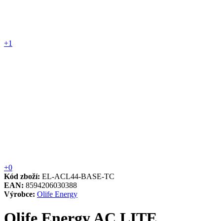
+1
+0
Kód zboží:
EL-ACL44-BASE-TC
EAN:
8594206030388
Výrobce:
Olife Energy
Olife Energy AC LITE