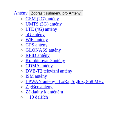
Antény
Zobrazit submenu pro Antény
GSM (2G) antény
UMTS (3G) antény
LTE (4G) antény
5G antény
WiFi antény
GPS antény
GLONASS antény
RFID antény
Kombinované antény
CDMA antény
DVB-T2 televizní antény
ISM antény
LPWAN antény - LoRa, Sigfox, 868 MHz
ZigBee antény
Základny k anténám
+ 10 dalších