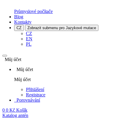
Průmyslové počítače
Blog
Kontakty
CZ
Zobrazit submenu pro Jazykové mutace
CZ
EN
PL
Můj účet
Můj účet
Můj účet
Přihlášení
Registrace
Porovnávání
0
0 Kč
Košík
Katalog antén