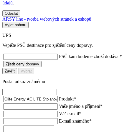
údajů
.
Odeslat
ARSY line - tvorba webových stránek a eshopů
Vyjet nahoru
UPS
Vepište PSČ destinace pro zjištění ceny dopravy.
PSČ kam budeme zboží dodávat
*
Zjistit ceny dopravy
Zavřít
Vybrat
Poslat odkaz známému
Produkt
*
Vaše jméno a příjmení
*
Váš e-mail
*
E-mail známého
*