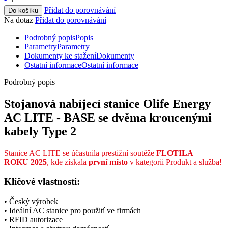
Přidat do porovnávání
Do košíku
Na dotaz
Přidat do porovnávání
Podrobný popis
Popis
Parametry
Parametry
Dokumenty ke stažení
Dokumenty
Ostatní informace
Ostatní informace
Podrobný popis
Stojanová nabíjecí stanice Olife Energy
AC LITE - BASE se dvěma kroucenými
kabely
Type 2
Stanice AC LITE se účastnila prestižní soutěže
FLOTILA
ROKU
2025
, kde získala
první místo
v kategorii Produkt a služba!
Klíčové vlastnosti:
• Český výrobek
• Ideální AC stanice pro použití ve firmách
•
RFID
autorizace