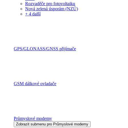
Rozvaděče pro fotovoltaiku
Nová zelená úsporám (NZÚ)
+ 4 další
GPS/GLONASS/GNSS přijímače
GSM dálkové ovladače
Průmyslové modemy
Zobrazit submenu pro Průmyslové modemy