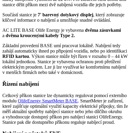
stanice dělit příkon mezi dvě nabíjená vozidla dle jejich potřeby.
Součástí stanice je
7' barevný dotykový displej
, který zobrazuje
klíčové informace o nabíjení a umožňuje snadné ovládání.
AC LITE BASE Olife Energy je vybavena
dvěma zásuvkami
a
dvěma kroucenými kabely
Type 2
.
Základní provedení BASE umí pracovat lokálně. Nabíjení tedy
zahájí automaticky ihned po připojení vozidla, nebo po identifikaci
RFID
kartou
. Výkon stanice může být řízen v rozsahu 0 – 44 kW
lokální jednotkou. Stanice je vybavena ochranou proti přetížení
elektrickým proudem. Lze ji lze využívat ke komfortnímu nabíjení
v menších firmách nebo také v domácnosti.
Řízení nabíjení
Celkový příkon stanice lze dynamicky regulovat pomocí externího
modulu
OlifeEnergy
SmartMeter
BASE
.
SmartMeter
je zařízení,
které zajišťuje optimální využití kapacity elektrické přípojky, tím že
měří aktuální spotřeby nabíjecí stanice nebo jeho dílčího okruhu
a vyhodnocuje dostupný příkon pro nabíjecí stanici OlifeEnergy.
Stanice pak dle dostupného příkonu reguluje nabíjecí proud.