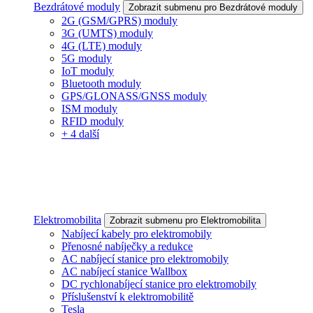
Bezdrátové moduly
Zobrazit submenu pro Bezdrátové moduly
2G (GSM/GPRS) moduly
3G (UMTS) moduly
4G (LTE) moduly
5G moduly
IoT moduly
Bluetooth moduly
GPS/GLONASS/GNSS moduly
ISM moduly
RFID moduly
+ 4 další
Elektromobilita
Zobrazit submenu pro Elektromobilita
Nabíjecí kabely pro elektromobily
Přenosné nabíječky a redukce
AC nabíjecí stanice pro elektromobily
AC nabíjecí stanice Wallbox
DC rychlonabíjecí stanice pro elektromobily
Příslušenství k elektromobilitě
Tesla