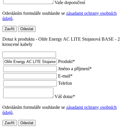
Vaše doporučení
Odesláním formuláře souhlasíte se
zásadami ochrany osobních
údajů
.
Zavřít
Odeslat
Dotaz k produktu - Olife Energy AC LITE Stojanová BASE - 2
kroucené kabely
Produkt
*
Jméno a příjmení
*
E-mail
*
Telefon
Váš dotaz
*
Odesláním formuláře souhlasíte se
zásadami ochrany osobních
údajů
.
Zavřít
Odeslat