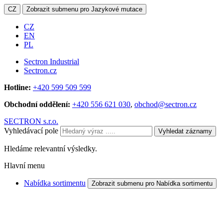
CZ
Zobrazit submenu pro Jazykové mutace
CZ
EN
PL
Sectron Industrial
Sectron.cz
Hotline:
+420 599 509 599
Obchodní oddělení:
+420 556 621 030
,
obchod@sectron.cz
SECTRON s.r.o.
Vyhledávací pole
Vyhledat záznamy
Hledáme relevantní výsledky.
Hlavní menu
Nabídka sortimentu
Zobrazit submenu pro Nabídka sortimentu