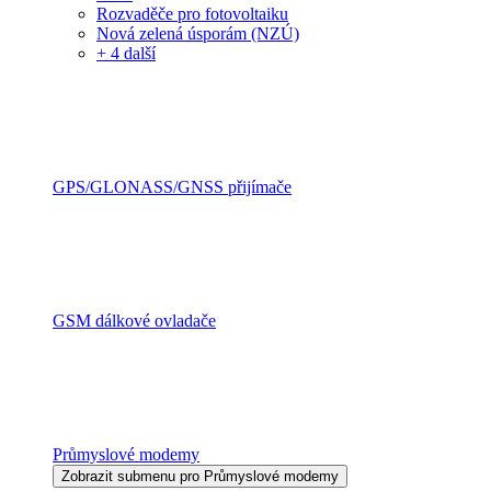
Rozvaděče pro fotovoltaiku
Nová zelená úsporám (NZÚ)
+ 4 další
GPS/GLONASS/GNSS přijímače
GSM dálkové ovladače
Průmyslové modemy
Zobrazit submenu pro Průmyslové modemy