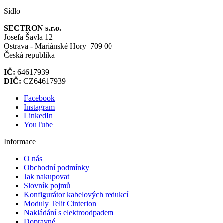
Sídlo
SECTRON s.r.o.
Josefa Šavla 12
Ostrava - Mariánské Hory 709 00
Česká republika
IČ:
64617939
DIČ:
CZ64617939
Facebook
Instagram
LinkedIn
YouTube
Informace
O nás
Obchodní podmínky
Jak nakupovat
Slovník pojmů
Konfigurátor kabelových redukcí
Moduly Telit Cinterion
Nakládání s elektroodpadem
Dopravné