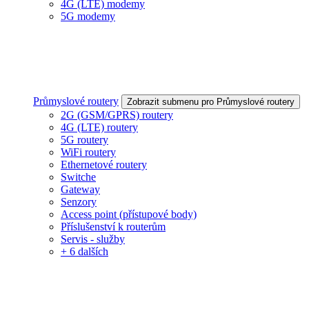
4G (LTE) modemy
5G modemy
Průmyslové routery
Zobrazit submenu pro Průmyslové routery
2G (GSM/GPRS) routery
4G (LTE) routery
5G routery
WiFi routery
Ethernetové routery
Switche
Gateway
Senzory
Access point (přístupové body)
Příslušenství k routerům
Servis - služby
+ 6 dalších