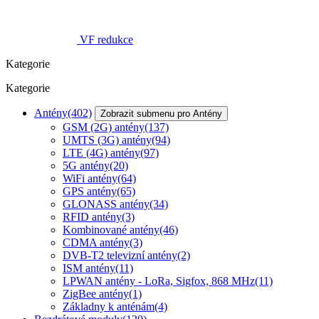
VF redukce
Kategorie
Kategorie
Antény
(402)
Zobrazit submenu pro Antény
GSM (2G) antény
(137)
UMTS (3G) antény
(94)
LTE (4G) antény
(97)
5G antény
(20)
WiFi antény
(64)
GPS antény
(65)
GLONASS antény
(34)
RFID antény
(3)
Kombinované antény
(46)
CDMA antény
(3)
DVB-T2 televizní antény
(2)
ISM antény
(11)
LPWAN antény - LoRa, Sigfox, 868 MHz
(11)
ZigBee antény
(1)
Základny k anténám
(4)