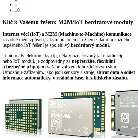
...
10
Klíč k Vašemu řešení:
M2M
/
IoT
bezdrátové
moduly
Internet věcí
(
IoT
)
a
M2M
(Machine-to-Machine) komunikace
zásadně mění způsob, jakým pracujeme a žijeme. Jádrem každého
úspěšného
IoT
řešení je spolehlivý
bezdrátový
modul
.
Tento malý elektronický čip, někdy označovaný jako radio čip
nebo
IoT
modul
, je zodpovědný za
nepřetržité, flexibilní
a bezpečné připojení
vašeho zařízení k bezdrátovým sítím.
Umožňuje zařízením, jako jsou
senzory
a stroje,
sbírat data a sdílet
informace automaticky, v reálném čase, bez lidského zásahu.