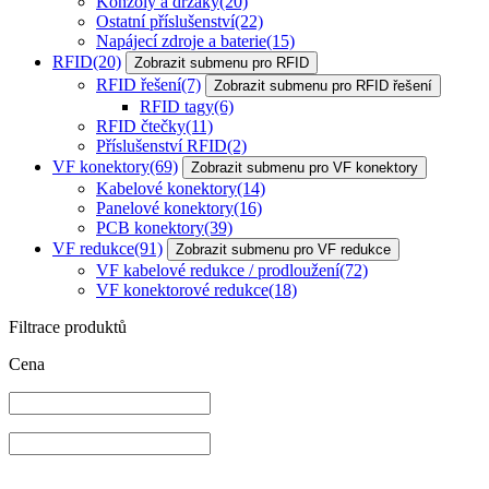
Konzoly a držáky
(20)
Ostatní příslušenství
(22)
Napájecí zdroje a baterie
(15)
RFID
(20)
Zobrazit submenu pro RFID
RFID řešení
(7)
Zobrazit submenu pro RFID řešení
RFID tagy
(6)
RFID čtečky
(11)
Příslušenství RFID
(2)
VF konektory
(69)
Zobrazit submenu pro VF konektory
Kabelové konektory
(14)
Panelové konektory
(16)
PCB konektory
(39)
VF redukce
(91)
Zobrazit submenu pro VF redukce
VF kabelové redukce / prodloužení
(72)
VF konektorové redukce
(18)
Filtrace produktů
Cena