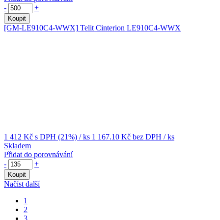
-
+
Koupit
[GM-LE910C4-WWX]
Telit Cinterion LE910C4-WWX
1 412 Kč
s DPH (21%)
/ ks
1 167.10 Kč
bez DPH
/ ks
Skladem
Přidat do porovnávání
-
+
Koupit
Načíst další
1
2
3