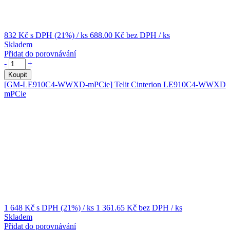
832 Kč
s DPH (21%)
/ ks
688.00 Kč
bez DPH
/ ks
Skladem
Přidat do porovnávání
-
+
Koupit
[GM-LE910C4-WWXD-mPCie]
Telit Cinterion LE910C4-WWXD
mPCie
1 648 Kč
s DPH (21%)
/ ks
1 361.65 Kč
bez DPH
/ ks
Skladem
Přidat do porovnávání