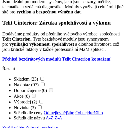
Jsou ideální pro moderní systémy, jako jsou
senzory
, měřiče,
telematika a vzdálená diagnostika. Moduly využívají celulární i jiné
sítě pro
rychlou a bezpečnou výměnu dat
.
Telit Cinterion: Záruka spolehlivosti a výkonu
Dodáváme produkty od předního světového výrobce, společnosti
Telit Cinterion
. Tyto bezdrátové
moduly
jsou synonymem
pro
vynikající výkonnost, spolehlivost
a dlouhou životnost, což
jsou kritické faktory v každé profesionální
M2M
aplikaci.
Přehled bezdrátových modulů Telit Cinterion ke stažení
Řazení
Skladem (23)
Na dotaz (97)
Doporučujeme (0)
Akce (0)
Výprodej (2)
Novinka (3)
Seřadit dle ceny
Od nejlevnějšího
Od nejdražšího
Seřadit dle názvu
A-Z
Z-A
Zrušit výběr
Zobrazit výsledky