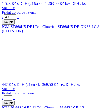
1 528 Kč
s DPH (21%)
/ ks
1 263.00 Kč
bez DPH
/ ks
Skladem
Přidat do porovnávání
-
+
Koupit
[GM-SE868K5-DR]
Telit Cinterion SE868K5-DR GNSS LGA
(L1+L5+DR)
447 Kč
s DPH (21%)
/ ks
369.50 Kč
bez DPH
/ ks
Skladem
Přidat do porovnávání
-
+
Koupit
[GM-PLS63-W-R2.1]
Telit Cinterion PLS63-W Rel.2.1