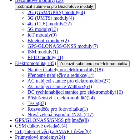
Bezdrátové moduly
(120)
Zobrazit submenu pro Bezdrátové moduly
2G (GSM/GPRS) moduly
(4)
3G (UMTS) moduly
(4)
4G (LTE) moduly
(72)
5G moduly
(13)
IoT moduly
(9)
Bluetooth moduly
(2)
GPS/GLONASS/GNSS moduly
(7)
ISM moduly
(1)
RFID moduly
(11)
Elektromobilita
(185)
Zobrazit submenu pro Elektromobilita
Nabíjecí kabely pro elektromobily
(18)
Přenosné nabíječky a redukce
(14)
AC nabíjecí stanice pro elektromobily
(27)
AC nabíjecí stanice Wallbox
(63)
DC rychlonabíjecí stanice pro elektromobily
(10)
Příslušenství k elektromobilitě
(24)
Tesla
(37)
Rozvaděče pro fotovoltaiku
(1)
Nová zelená úsporám (NZÚ)
(17)
GPS/GLONASS/GNSS přijímače
(8)
GSM dálkové ovladače
(4)
IoT (Internet věcí) a SMART řešení
(6)
Průmyslové modemy
(24)