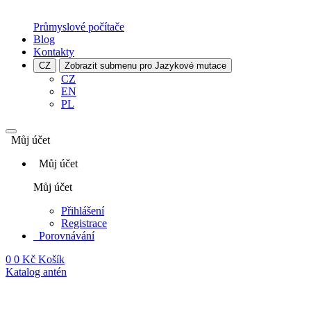
Průmyslové počítače
Blog
Kontakty
CZ
Zobrazit submenu pro Jazykové mutace
CZ
EN
PL
Můj účet
Můj účet
Můj účet
Přihlášení
Registrace
Porovnávání
0
0 Kč
Košík
Katalog antén