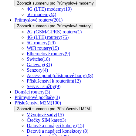
Zobrazit submenu pro Průmyslové modemy
4G (LTE) modemy
(19)
5G modemy
(4)
Průmyslové routery
(201)
Zobrazit submenu pro Průmyslové routery
2G (GSM/GPRS) routery
(1)
4G (LTE) routery
(75)
5G routery
(29)
WiFi routery
(15)
Ethernetové routery
(9)
Switche
(18)
Gateway
(31)
Senzory
(4)
Access point (přístupové body)
(8)
Příslušenství k routerům
(12)
Servis - služby
(9)
Domácí routery
(3)
Průmyslové počítače
(3)
Příslušenství M2M
(100)
Zobrazit submenu pro Příslušenství M2M
Vývojové sady
(15)
Čtečky SIM karet
(3)
Datové a napájecí kabely
(15)
Datové a napájecí konektory
(8)