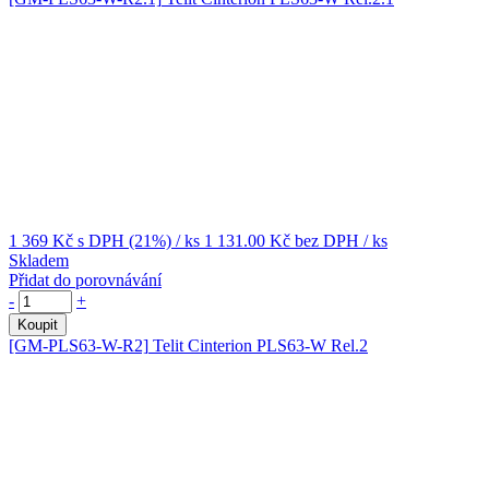
1 369 Kč
s DPH (21%)
/ ks
1 131.00 Kč
bez DPH
/ ks
Skladem
Přidat do porovnávání
-
+
Koupit
[GM-PLS63-W-R2]
Telit Cinterion PLS63-W Rel.2