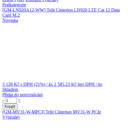
Podkategorie
[GM-LN920A12-WW]
Telit Cinterion LN920 LTE Cat 12 Data
Card M.2
Novinka
3 128 Kč
s DPH (21%)
/ ks
2 585.23 Kč
bez DPH
/ ks
Skladem
Přidat do porovnávání
-
+
Koupit
[GM-MV31-W-MPCI]
Telit Cinterion MV31-W PCIe
Výprodej