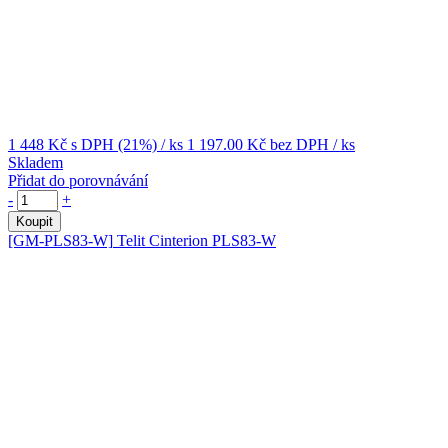
1 448 Kč
s DPH (21%)
/ ks
1 197.00 Kč
bez DPH
/ ks
Skladem
Přidat do porovnávání
-
+
Koupit
[GM-PLS83-W]
Telit Cinterion PLS83-W