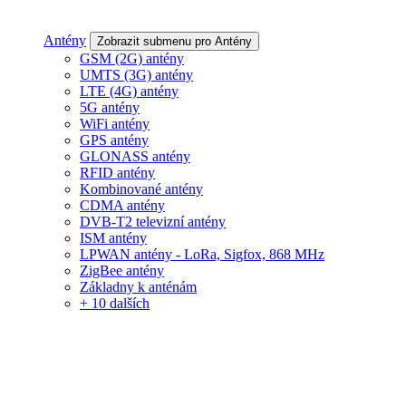
Antény
Zobrazit submenu pro Antény
GSM (2G) antény
UMTS (3G) antény
LTE (4G) antény
5G antény
WiFi antény
GPS antény
GLONASS antény
RFID antény
Kombinované antény
CDMA antény
DVB-T2 televizní antény
ISM antény
LPWAN antény - LoRa, Sigfox, 868 MHz
ZigBee antény
Základny k anténám
+ 10 dalších