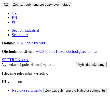
CZ
Zobrazit submenu pro Jazykové mutace
CZ
EN
PL
Sectron Industrial
Sectron.cz
Hotline:
+420 599 509 599
Obchodní oddělení:
+420 556 621 030
,
obchod@sectron.cz
SECTRON s.r.o.
Vyhledávací pole
Vyhledat záznamy
Hledáme relevantní výsledky.
Hlavní menu
Nabídka sortimentu
Zobrazit submenu pro Nabídka sortimentu