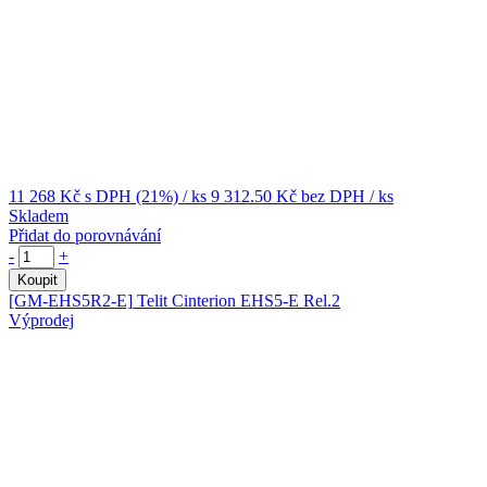
11 268 Kč
s DPH (21%)
/ ks
9 312.50 Kč
bez DPH
/ ks
Skladem
Přidat do porovnávání
-
+
Koupit
[GM-EHS5R2-E]
Telit Cinterion EHS5-E Rel.2
Výprodej