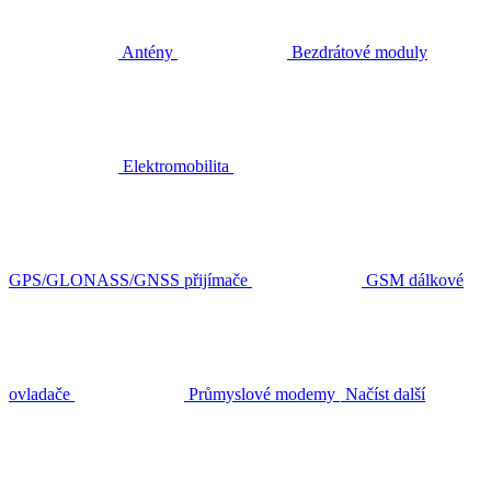
Antény
Bezdrátové moduly
Elektromobilita
GPS/GLONASS/GNSS přijímače
GSM dálkové
ovladače
Průmyslové modemy
Načíst další