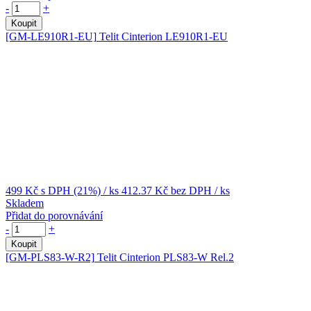
-
+
Koupit
[GM-LE910R1-EU]
Telit Cinterion LE910R1-EU
499 Kč
s DPH (21%)
/ ks
412.37 Kč
bez DPH
/ ks
Skladem
Přidat do porovnávání
-
+
Koupit
[GM-PLS83-W-R2]
Telit Cinterion PLS83-W Rel.2