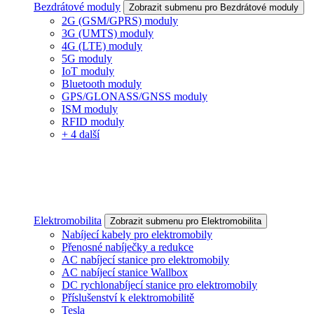
Bezdrátové moduly
Zobrazit submenu pro Bezdrátové moduly
2G (GSM/GPRS) moduly
3G (UMTS) moduly
4G (LTE) moduly
5G moduly
IoT moduly
Bluetooth moduly
GPS/GLONASS/GNSS moduly
ISM moduly
RFID moduly
+ 4 další
Elektromobilita
Zobrazit submenu pro Elektromobilita
Nabíjecí kabely pro elektromobily
Přenosné nabíječky a redukce
AC nabíjecí stanice pro elektromobily
AC nabíjecí stanice Wallbox
DC rychlonabíjecí stanice pro elektromobily
Příslušenství k elektromobilitě
Tesla