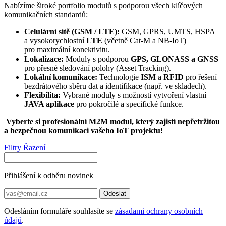
Nabízíme široké portfolio modulů s podporou všech klíčových
komunikačních standardů:
Celulární sítě (
GSM
/ LTE):
GSM
, GPRS, UMTS, HSPA
a vysokorychlostní
LTE
(včetně Cat-M a NB-
IoT
)
pro maximální konektivitu.
Lokalizace:
Moduly s podporou
GPS
,
GLONASS
a GNSS
pro přesné sledování polohy (Asset Tracking).
Lokální komunikace:
Technologie
ISM
a
RFID
pro řešení
bezdrátového sběru dat a identifikace (např. ve skladech).
Flexibilita:
Vybrané
moduly
s možností vytvoření vlastní
JAVA aplikace
pro pokročilé a specifické funkce.
Vyberte si profesionální
M2M
modul
, který zajistí nepřetržitou
a bezpečnou komunikaci vašeho
IoT
projektu!
Filtry
Řazení
Přihlášení k odběru novinek
Odeslat
Odesláním formuláře souhlasíte se
zásadami ochrany osobních
údajů
.