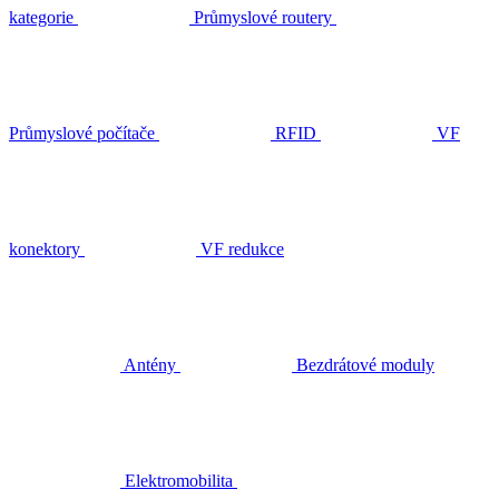
kategorie
Průmyslové routery
Průmyslové počítače
RFID
VF
konektory
VF redukce
Antény
Bezdrátové moduly
Elektromobilita