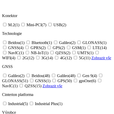
Konektor
M.2
(1)
Mini-PCI
(7)
USB
(2)
Technologie
Beidou
(1)
Bluetooth
(1)
Galileo
(2)
GLONASS
(1)
GNSS
(4)
GPRS
(2)
GPS
(2)
GSM
(1)
LTE
(14)
NavIC
(1)
NB-IoT
(1)
QZSS
(2)
UMTS
(1)
WIFI
(4)
2G
(12)
3G
(14)
4G
(12)
5G
(11)
Zobrazit vše
GNSS
Galileo
(2)
Beidou
(48)
Galileo
(48)
Gen 9
(4)
GLONASS
(51)
GNSS
(1)
GPS
(50)
gpsOne
(6)
NavIC
(1)
QZSS
(15)
Zobrazit vše
Cinterion platforma
Industrial
(5)
Industrial Plus
(1)
Výrobce