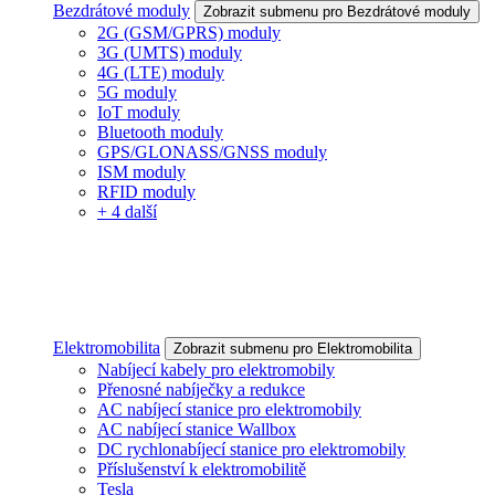
Bezdrátové moduly
Zobrazit submenu pro Bezdrátové moduly
2G (GSM/GPRS) moduly
3G (UMTS) moduly
4G (LTE) moduly
5G moduly
IoT moduly
Bluetooth moduly
GPS/GLONASS/GNSS moduly
ISM moduly
RFID moduly
+ 4 další
Elektromobilita
Zobrazit submenu pro Elektromobilita
Nabíjecí kabely pro elektromobily
Přenosné nabíječky a redukce
AC nabíjecí stanice pro elektromobily
AC nabíjecí stanice Wallbox
DC rychlonabíjecí stanice pro elektromobily
Příslušenství k elektromobilitě
Tesla