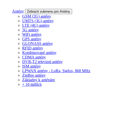
Antény
Zobrazit submenu pro Antény
GSM (2G) antény
UMTS (3G) antény
LTE (4G) antény
5G antény
WiFi antény
GPS antény
GLONASS antény
RFID antény
Kombinované antény
CDMA antény
DVB-T2 televizní antény
ISM antény
LPWAN antény - LoRa, Sigfox, 868 MHz
ZigBee antény
Základny k anténám
+ 10 dalších