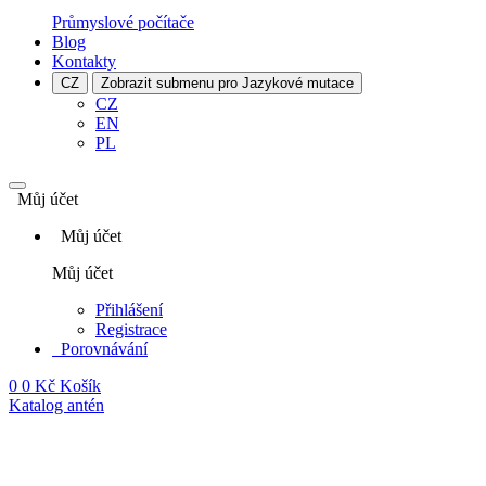
Průmyslové počítače
Blog
Kontakty
CZ
Zobrazit submenu pro Jazykové mutace
CZ
EN
PL
Můj účet
Můj účet
Můj účet
Přihlášení
Registrace
Porovnávání
0
0 Kč
Košík
Katalog antén