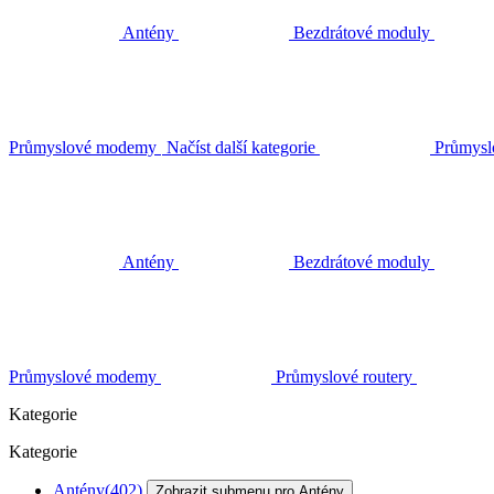
Antény
Bezdrátové moduly
Průmyslové modemy
Načíst další kategorie
Průmysl
Antény
Bezdrátové moduly
Průmyslové modemy
Průmyslové routery
Kategorie
Kategorie
Antény
(402)
Zobrazit submenu pro Antény