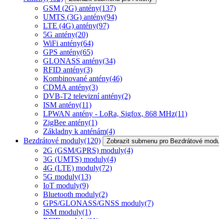
GSM (2G) antény
(137)
UMTS (3G) antény
(94)
LTE (4G) antény
(97)
5G antény
(20)
WiFi antény
(64)
GPS antény
(65)
GLONASS antény
(34)
RFID antény
(3)
Kombinované antény
(46)
CDMA antény
(3)
DVB-T2 televizní antény
(2)
ISM antény
(11)
LPWAN antény - LoRa, Sigfox, 868 MHz
(11)
ZigBee antény
(1)
Základny k anténám
(4)
Bezdrátové moduly
(120)
Zobrazit submenu pro Bezdrátové modu
2G (GSM/GPRS) moduly
(4)
3G (UMTS) moduly
(4)
4G (LTE) moduly
(72)
5G moduly
(13)
IoT moduly
(9)
Bluetooth moduly
(2)
GPS/GLONASS/GNSS moduly
(7)
ISM moduly
(1)