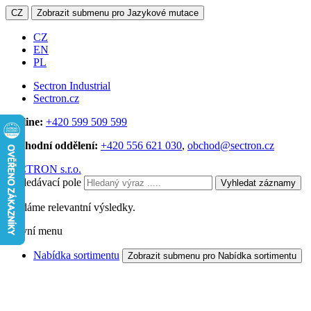
CZ
Zobrazit submenu pro Jazykové mutace
CZ
EN
PL
Sectron Industrial
Sectron.cz
Hotline:
+420 599 509 599
Obchodní oddělení:
+420 556 621 030
,
obchod@sectron.cz
SECTRON s.r.o.
Vyhledávací pole
Vyhledat záznamy
Hledáme relevantní výsledky.
Hlavní menu
Nabídka sortimentu
Zobrazit submenu pro Nabídka sortimentu