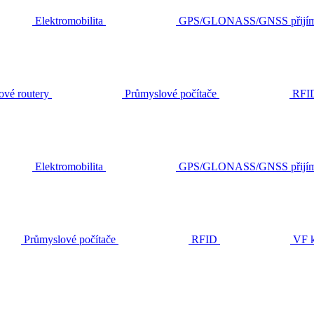
Elektromobilita
GPS/GLONASS/GNSS přijím
ové routery
Průmyslové počítače
RFI
Elektromobilita
GPS/GLONASS/GNSS přijím
Průmyslové počítače
RFID
VF k