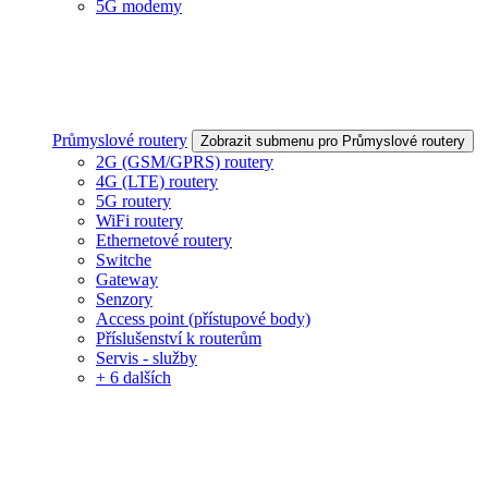
5G modemy
Průmyslové routery
Zobrazit submenu pro Průmyslové routery
2G (GSM/GPRS) routery
4G (LTE) routery
5G routery
WiFi routery
Ethernetové routery
Switche
Gateway
Senzory
Access point (přístupové body)
Příslušenství k routerům
Servis - služby
+ 6 dalších