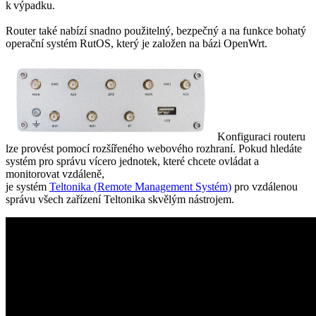
k výpadku.
Router
také nabízí snadno použitelný, bezpečný a na funkce bohatý
operační systém
RutOS
, který je založen na
bázi
OpenWrt
.
Konfiguraci routeru
lze provést pomocí rozšířeného webového rozhraní. Pokud
hledáte
systém pro správu vícero jednotek, které chcete o
vládat
a
monitorovat
vzdáleně,
je
s
y
s
t
é
m
Teltonika
(
Remote
Management
Systém)
pro vzdálenou
správu
všech zařízení
Teltonika
skvělým nástroj
em
.