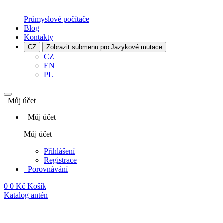
Průmyslové počítače
Blog
Kontakty
CZ
Zobrazit submenu pro Jazykové mutace
CZ
EN
PL
Můj účet
Můj účet
Můj účet
Přihlášení
Registrace
Porovnávání
0
0 Kč
Košík
Katalog antén