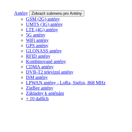
Antény
Zobrazit submenu pro Antény
GSM (2G) antény
UMTS (3G) antény
LTE (4G) antény
5G antény
WiFi antény
GPS antény
GLONASS antény
RFID antény
Kombinované antény
CDMA antény
DVB-T2 televizní antény
ISM antény
LPWAN antény - LoRa, Sigfox, 868 MHz
ZigBee antény
Základny k anténám
+ 10 dalších