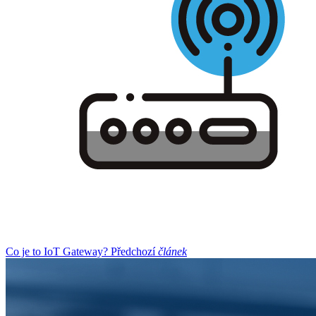
Co je to IoT Gateway?
Předchozí
článek