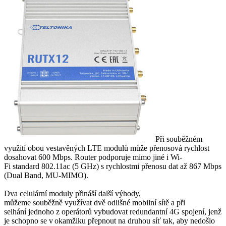
Při souběžném
využití obou vestavěných LTE modulů může přenosová rychlost
dosahovat
600 Mbps.
Router
p
odporuje
mimo jiné
i
Wi-
Fi
standard
802.11ac (5
GHz) s rychlostmi přenosu dat až 867 Mbps
(
Dual
Band, MU-
MIMO
)
.
Dva celulární
moduly
přináší další výhody
,
můžeme
souběžně
využívat
dvě odlišné mobilní
sítě
a
při
selhání
jednoho z operátorů
vybudovat redundantní 4G spojení
, jenž
je schopno se v okamžiku přepnout na druhou síť tak
,
aby nedošlo