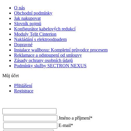
O nás
Obchodní podmínky
Jak nakupovat
Slovník pojmů
Konfigurátor kabelových redukcí
Moduly Telit Cinterion
Nakládání s elektroodpadem
Dopravné
Instalace wallboxu: Kompletní průvodce procesem
Reklamace a odstoupení od smlouvy
Zásady ochrany osobních údajů
Podmínky služby SECTRON NEXUS
Můj účet
Přihlášení
Registrace
Jméno a příjmení
*
E-mail
*