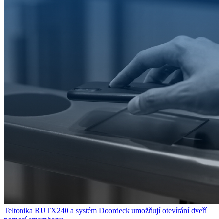
Teltonika RUTX240 a systém Doordeck umožňují otevírání dveří