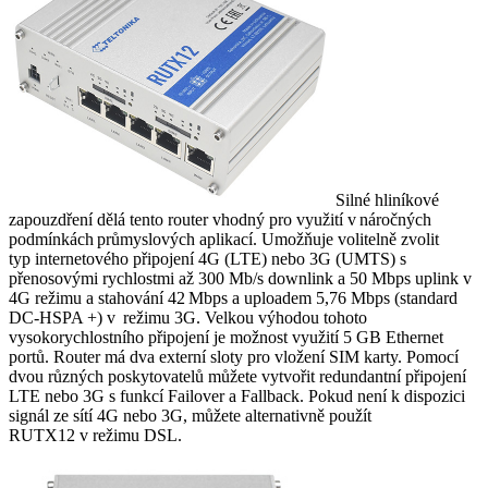
Silné hliníkové
zapouzdření dělá tento
router
vhodný pro využití v náročných
podmínkách průmyslových aplikací.
U
možňuje
volitelně
zvolit
typ
internetové
ho
připojení 4G
(
LTE
)
nebo
3G
(
UMTS
)
s
přenosovými rychlostmi až 300
Mb
/s
downlink
a 50 Mbps
uplink
v
4G režimu a stahování 42
Mbps a uploadem 5,76 Mbps (standard
DC-HSPA +) v
r
ežim
u
3G
.
Velkou výhodou tohoto
vysokorychlostního připojení je možnost využití 5 GB
Ethernet
portů.
Router
má dva externí sloty pro
vložení
SIM karty. Pomocí
dvou různých poskytovatelů můžete vytvořit redundantní připojení
LTE nebo
3G
s funkcí
Failover
a
Fallback
.
Pokud není k dispozici
signál
ze sítí
4G nebo
3G
, můžete alternativně použít
RUTX12
v
režim
u
DSL.