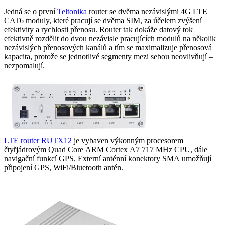
Jedná se o první
Teltonika
router
se dvěma nezávislými 4G LTE
CAT6
moduly
, které pracují se dvěma SIM, za účelem zvýšení
efektivity a rychlosti přenosu.
Router
tak dokáže datový tok
efektivně rozdělit do dvou nezávisle pracujících modulů na několik
nezávislých přenosových kanálů a tím se maximalizuje přenosová
kapacita, protože se jednotlivé segmenty mezi sebou
neovlivňují –
nezpomalují
.
LTE
router
RUTX12
j
e vybaven výkonným procesorem
čtyřjádrovým
Quad
Core
ARM
Cortex
A7 717 MHz CPU, dále
navigační funkcí
GPS
. Externí anténní
konektory
SMA
umožňují
připojení
GPS
,
WiFi
/
Bluetooth
antén
.