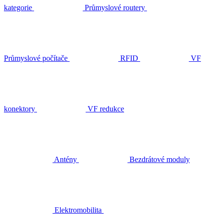
kategorie
Průmyslové routery
Průmyslové počítače
RFID
VF
konektory
VF redukce
Antény
Bezdrátové moduly
Elektromobilita