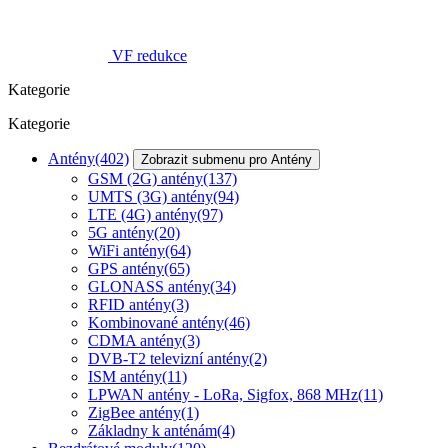
VF redukce
Kategorie
Kategorie
Antény
(402)
Zobrazit submenu pro Antény
GSM (2G) antény
(137)
UMTS (3G) antény
(94)
LTE (4G) antény
(97)
5G antény
(20)
WiFi antény
(64)
GPS antény
(65)
GLONASS antény
(34)
RFID antény
(3)
Kombinované antény
(46)
CDMA antény
(3)
DVB-T2 televizní antény
(2)
ISM antény
(11)
LPWAN antény - LoRa, Sigfox, 868 MHz
(11)
ZigBee antény
(1)
Základny k anténám
(4)