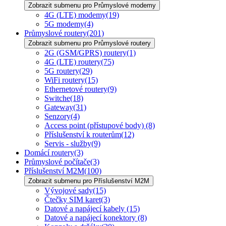
Zobrazit submenu pro Průmyslové modemy
4G (LTE) modemy
(19)
5G modemy
(4)
Průmyslové routery
(201)
Zobrazit submenu pro Průmyslové routery
2G (GSM/GPRS) routery
(1)
4G (LTE) routery
(75)
5G routery
(29)
WiFi routery
(15)
Ethernetové routery
(9)
Switche
(18)
Gateway
(31)
Senzory
(4)
Access point (přístupové body)
(8)
Příslušenství k routerům
(12)
Servis - služby
(9)
Domácí routery
(3)
Průmyslové počítače
(3)
Příslušenství M2M
(100)
Zobrazit submenu pro Příslušenství M2M
Vývojové sady
(15)
Čtečky SIM karet
(3)
Datové a napájecí kabely
(15)
Datové a napájecí konektory
(8)