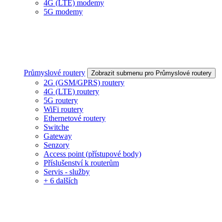
4G (LTE) modemy
5G modemy
Průmyslové routery
Zobrazit submenu pro Průmyslové routery
2G (GSM/GPRS) routery
4G (LTE) routery
5G routery
WiFi routery
Ethernetové routery
Switche
Gateway
Senzory
Access point (přístupové body)
Příslušenství k routerům
Servis - služby
+ 6 dalších