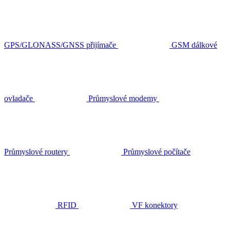
GPS/GLONASS/GNSS přijímače
GSM dálkové
ovladače
Průmyslové modemy
Průmyslové routery
Průmyslové počítače
RFID
VF konektory