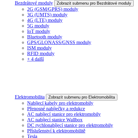
Bezdrátové moduly
Zobrazit submenu pro Bezdrátové moduly
2G (GSM/GPRS) moduly
3G (UMTS) moduly
4G (LTE) moduly
5G moduly
IoT moduly
Bluetooth moduly
GPS/GLONASS/GNSS moduly
ISM moduly
RFID moduly
+ 4 další
Elektromobilita
Zobrazit submenu pro Elektromobilita
Nabíjecí kabely pro elektromobily
Přenosné nabíječky a redukce
AC nabíjecí stanice pro elektromobily
AC nabíjecí stanice Wallbox
DC rychlonabíjecí stanice pro elektromobily
Příslušenství k elektromobilitě
Tesla