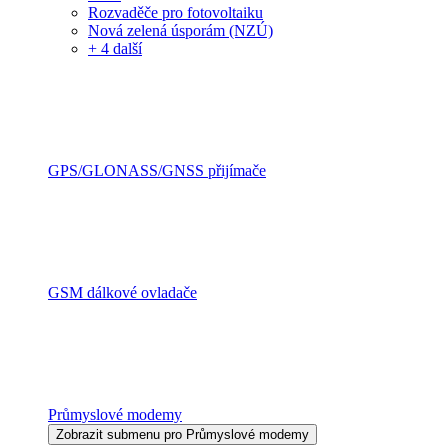
Rozvaděče pro fotovoltaiku
Nová zelená úsporám (NZÚ)
+ 4 další
GPS/GLONASS/GNSS přijímače
GSM dálkové ovladače
Průmyslové modemy
Zobrazit submenu pro Průmyslové modemy