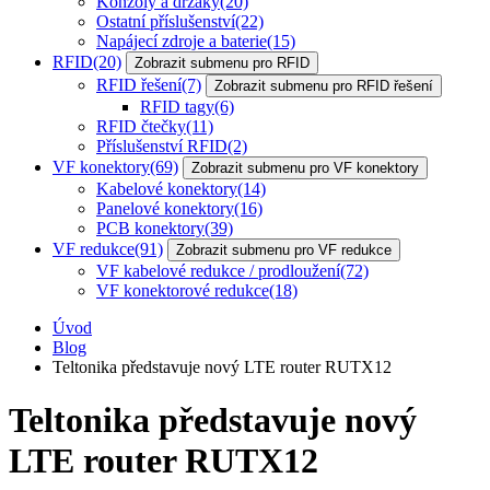
Konzoly a držáky
(20)
Ostatní příslušenství
(22)
Napájecí zdroje a baterie
(15)
RFID
(20)
Zobrazit submenu pro RFID
RFID řešení
(7)
Zobrazit submenu pro RFID řešení
RFID tagy
(6)
RFID čtečky
(11)
Příslušenství RFID
(2)
VF konektory
(69)
Zobrazit submenu pro VF konektory
Kabelové konektory
(14)
Panelové konektory
(16)
PCB konektory
(39)
VF redukce
(91)
Zobrazit submenu pro VF redukce
VF kabelové redukce / prodloužení
(72)
VF konektorové redukce
(18)
Úvod
Blog
Teltonika představuje nový LTE router RUTX12
Teltonika představuje nový
LTE router RUTX12