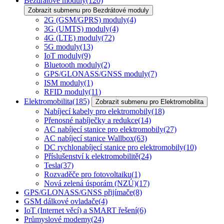
Bezdrátové moduly
(120)
Zobrazit submenu pro Bezdrátové moduly
2G (GSM/GPRS) moduly
(4)
3G (UMTS) moduly
(4)
4G (LTE) moduly
(72)
5G moduly
(13)
IoT moduly
(9)
Bluetooth moduly
(2)
GPS/GLONASS/GNSS moduly
(7)
ISM moduly
(1)
RFID moduly
(11)
Elektromobilita
(185)
Zobrazit submenu pro Elektromobilita
Nabíjecí kabely pro elektromobily
(18)
Přenosné nabíječky a redukce
(14)
AC nabíjecí stanice pro elektromobily
(27)
AC nabíjecí stanice Wallbox
(63)
DC rychlonabíjecí stanice pro elektromobily
(10)
Příslušenství k elektromobilitě
(24)
Tesla
(37)
Rozvaděče pro fotovoltaiku
(1)
Nová zelená úsporám (NZÚ)
(17)
GPS/GLONASS/GNSS přijímače
(8)
GSM dálkové ovladače
(4)
IoT (Internet věcí) a SMART řešení
(6)
Průmyslové modemy
(24)