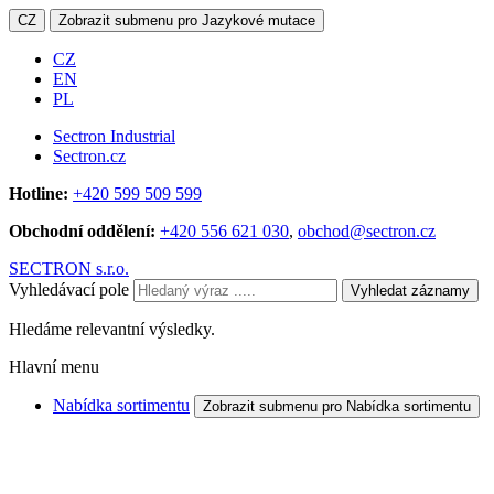
CZ
Zobrazit submenu pro Jazykové mutace
CZ
EN
PL
Sectron Industrial
Sectron.cz
Hotline:
+420 599 509 599
Obchodní oddělení:
+420 556 621 030
,
obchod@sectron.cz
SECTRON s.r.o.
Vyhledávací pole
Vyhledat záznamy
Hledáme relevantní výsledky.
Hlavní menu
Nabídka sortimentu
Zobrazit submenu pro Nabídka sortimentu