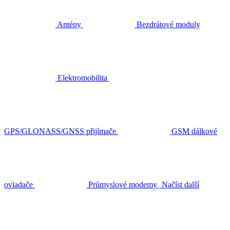
Antény
Bezdrátové moduly
Elektromobilita
GPS/GLONASS/GNSS přijímače
GSM dálkové
ovladače
Průmyslové modemy
Načíst další