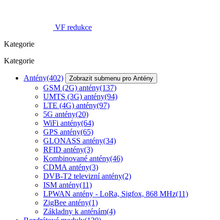
VF redukce
Kategorie
Kategorie
Antény
(402)
Zobrazit submenu pro Antény
GSM (2G) antény
(137)
UMTS (3G) antény
(94)
LTE (4G) antény
(97)
5G antény
(20)
WiFi antény
(64)
GPS antény
(65)
GLONASS antény
(34)
RFID antény
(3)
Kombinované antény
(46)
CDMA antény
(3)
DVB-T2 televizní antény
(2)
ISM antény
(11)
LPWAN antény - LoRa, Sigfox, 868 MHz
(11)
ZigBee antény
(1)
Základny k anténám
(4)