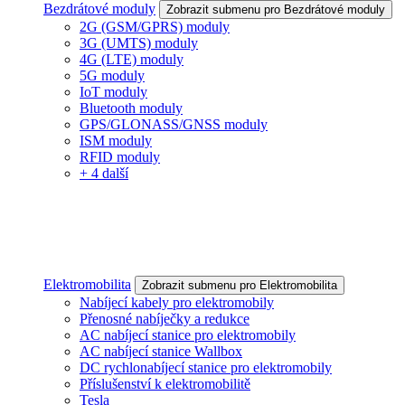
Bezdrátové moduly
Zobrazit submenu pro Bezdrátové moduly
2G (GSM/GPRS) moduly
3G (UMTS) moduly
4G (LTE) moduly
5G moduly
IoT moduly
Bluetooth moduly
GPS/GLONASS/GNSS moduly
ISM moduly
RFID moduly
+ 4 další
Elektromobilita
Zobrazit submenu pro Elektromobilita
Nabíjecí kabely pro elektromobily
Přenosné nabíječky a redukce
AC nabíjecí stanice pro elektromobily
AC nabíjecí stanice Wallbox
DC rychlonabíjecí stanice pro elektromobily
Příslušenství k elektromobilitě
Tesla