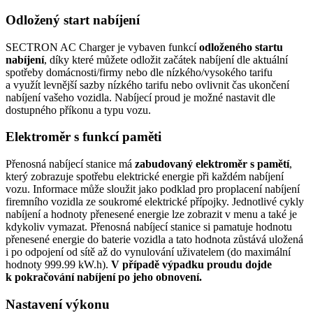
Odložený start nabíjení
SECTRON AC Charger je vybaven funkcí
odloženého startu
nabíjení
, díky které můžete odložit začátek nabíjení dle aktuální
spotřeby domácnosti/firmy nebo dle nízkého/vysokého tarifu
a využít levnější sazby nízkého tarifu nebo ovlivnit čas ukončení
nabíjení vašeho vozidla. Nabíjecí proud je možné nastavit dle
dostupného příkonu a typu vozu.
Elektroměr s funkcí paměti
Přenosná nabíjecí stanice má
zabudovaný
elektroměr s pamětí
,
který zobrazuje spotřebu elektrické energie při každém nabíjení
vozu. Informace může sloužit jako podklad pro proplacení nabíjení
firemního vozidla ze soukromé elektrické přípojky. Jednotlivé cykly
nabíjení a hodnoty přenesené energie lze zobrazit v menu a také je
kdykoliv vymazat. Přenosná nabíjecí stanice si pamatuje hodnotu
přenesené energie do baterie vozidla a tato hodnota zůstává uložená
i po odpojení od sítě až do vynulování uživatelem (do maximální
hodnoty 999.99 kW.h).
V případě výpadku proudu dojde
k pokračování nabíjení po jeho obnovení.
Nastavení výkonu