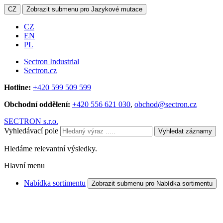
CZ
Zobrazit submenu pro Jazykové mutace
CZ
EN
PL
Sectron Industrial
Sectron.cz
Hotline:
+420 599 509 599
Obchodní oddělení:
+420 556 621 030
,
obchod@sectron.cz
SECTRON s.r.o.
Vyhledávací pole
Vyhledat záznamy
Hledáme relevantní výsledky.
Hlavní menu
Nabídka sortimentu
Zobrazit submenu pro Nabídka sortimentu