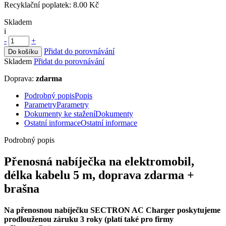
Recyklační poplatek:
8.00 Kč
Skladem
i
-
+
Přidat do porovnávání
Do košíku
Skladem
Přidat do porovnávání
Doprava:
zdarma
Podrobný popis
Popis
Parametry
Parametry
Dokumenty ke stažení
Dokumenty
Ostatní informace
Ostatní informace
Podrobný popis
Přenosná nabíječka
na
elektromobil
,
délka kabelu 5 m, doprava zdarma +
brašna
Na přenosnou nabíječku
SECTRON AC Charger poskytujeme
prodlouženou záruku 3 roky (platí také
pro firmy