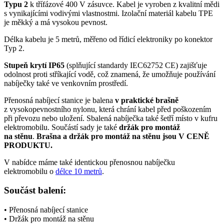
Typu 2
k třífázové 400 V zásuvce. Kabel je vyroben z kvalitní mědi
s vynikajícími vodivými vlastnostmi. Izolační materiál kabelu TPE
je měkký a má vysokou pevnost.
Délka kabelu je 5 metrů, měřeno od řídicí elektroniky po
konektor
Typ 2
.
Stupeň krytí
IP65
(splňující standardy IEC62752 CE) zajišťuje
odolnost proti stříkající vodě, což znamená, že umožňuje používání
nabíječky také ve venkovním prostředí.
Přenosná nabíjecí stanice je balena
v praktické brašně
z vysokopevnostního nylonu, která chrání kabel před poškozením
při převozu nebo uložení. Sbalená nabíječka také šetří místo v kufru
elektromobilu
. Součástí sady je také
držák pro montáž
na stěnu
.
Brašna a držák pro montáž na stěnu jsou V CENĚ
PRODUKTU.
V nabídce máme také identickou přenosnou nabíječku
elektromobilu
o
délce 10 metrů
.
Součást balení:
• Přenosná nabíjecí stanice
• Držák pro montáž na stěnu