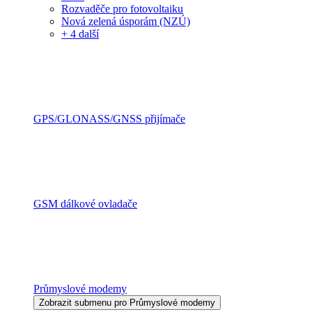
Rozvaděče pro fotovoltaiku
Nová zelená úsporám (NZÚ)
+ 4 další
GPS/GLONASS/GNSS přijímače
GSM dálkové ovladače
Průmyslové modemy
Zobrazit submenu pro Průmyslové modemy