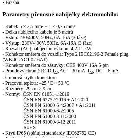
• Brašna
Parametry
přenosné nabíječky
elektromobilu
:
- Kabel: 5 × 2,5 mm² + 1 × 0,75 mm²
- Délka nabíjecího kabelu je 5 metrů
- Vstup: 230/400V, 50Hz, 6A-16A (3 fáze)
- Výstup: 230V/400V, 50Hz, 6A-16A (3 fáze)
- Rozsah (AC)
nabíjecího výkonu
: 4,2-11 kW
-
Konektor
směrem do vozidla:
Type 2
IEC62196-2 Female plug
(WB-IC-AC1.0-16AT
)
-
Konektor
směrem do zásuvky: CEE 400V 16A 5-pin
- Proudový chránič RCD
I
AC = 30 mA, I
DC = 6 mA
ΔN
ΔN
- Gumová krytka
konektoru
- Pracovní teplota:
–25 °C
~
50 °C
- Rozměry: 29 cm × 9 cm
- Normy:
ČSN EN 61851-1:2019
ČSN EN 62752:2016 + A1:2020
ČSN EN 61000-6-4:2007 + A1:2011
ČSN EN 61000-6-2:2005
ČSN EN 61000-3-11:2000
ČSN EN 61000-3-12:2011
RoHS
- Krytí IP65 (splňující standardy IEC62752 CE)