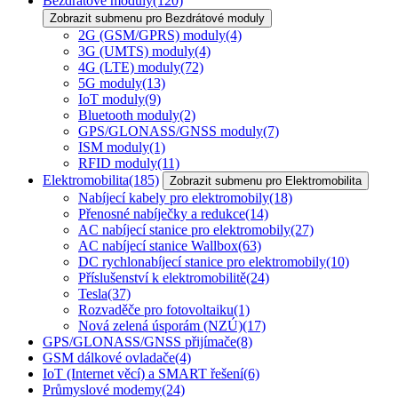
Bezdrátové moduly
(120)
Zobrazit submenu pro Bezdrátové moduly
2G (GSM/GPRS) moduly
(4)
3G (UMTS) moduly
(4)
4G (LTE) moduly
(72)
5G moduly
(13)
IoT moduly
(9)
Bluetooth moduly
(2)
GPS/GLONASS/GNSS moduly
(7)
ISM moduly
(1)
RFID moduly
(11)
Elektromobilita
(185)
Zobrazit submenu pro Elektromobilita
Nabíjecí kabely pro elektromobily
(18)
Přenosné nabíječky a redukce
(14)
AC nabíjecí stanice pro elektromobily
(27)
AC nabíjecí stanice Wallbox
(63)
DC rychlonabíjecí stanice pro elektromobily
(10)
Příslušenství k elektromobilitě
(24)
Tesla
(37)
Rozvaděče pro fotovoltaiku
(1)
Nová zelená úsporám (NZÚ)
(17)
GPS/GLONASS/GNSS přijímače
(8)
GSM dálkové ovladače
(4)
IoT (Internet věcí) a SMART řešení
(6)
Průmyslové modemy
(24)