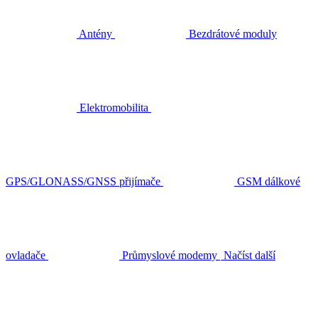
Antény
Bezdrátové moduly
Elektromobilita
GPS/GLONASS/GNSS přijímače
GSM dálkové
ovladače
Průmyslové modemy
Načíst další