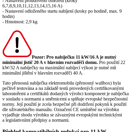
- Nastavení proudového omezení (kroky
6,7,8,9,10,11,12,13,14,15,16 A)
- Nastavení odloženého startu nabíjení (kroky po hodině, max. 9
hodin)
- Hmotnost: 2,9 kg
Pozor:
Pro nabíječku 11 kW/16 A je nutný
minimální jistič 20 A v hlavním rozvaděči domu.
Pro použití 22
kW/32 A nabíječky na maximální
nabíjecí výkon
je nutné mít
minimální jištění v hlavním rozvaděči 40 A.
Tato přenosná nabíječka
elektromobilu
(
přenosný wallbox
) byla
pečlivě testována a na základě testů provedených certifikovanými
laboratořemi a certifikátů dodaných výrobci komponent je nabíječka
v souladu s normami a směrnicemi a splňuje evropské bezpečnostní
normy. Její použití je zcela bezpečné při dodržení pokynů k použití
dle uživatelského manuálu. Označení CE umístěné na výrobku
vyjadřuje shodu výrobku se závaznými evropskými technickými
a legislativními předpisy a normami.
Přehled kompatibilních redukcí pro 11 kW