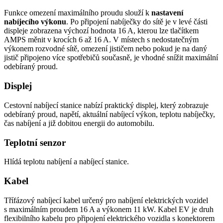
Funkce omezení maximálního proudu slouží k
nastavení
nabíjecího výkonu
. Po připojení nabíječky do sítě je v levé části
displeje zobrazena výchozí hodnota 16 A, kterou lze tlačítkem
AMPS měnit v krocích 6 až 16 A. V místech s nedostatečným
výkonem rozvodné sítě, omezení jističem nebo pokud je na daný
jistič připojeno více spotřebičů současně, je vhodné snížit maximální
odebíraný proud.
Displej
Cestovní nabíjecí stanice nabízí praktický displej, který zobrazuje
odebíraný proud, napětí, aktuální
nabíjecí výkon
, teplotu nabíječky,
čas nabíjení a již dobitou energii do automobilu.
Teplotní
senzor
Hlídá teplotu nabíjení a nabíjecí stanice.
Kabel
Třífázový nabíjecí kabel určený pro nabíjení elektrických vozidel
s maximálním proudem 16 A a výkonem 11 kW. Kabel EV je druh
flexibilního kabelu pro připojení elektrického vozidla s
konektorem