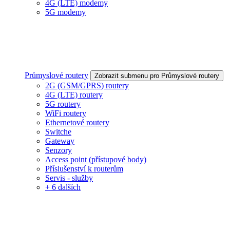
4G (LTE) modemy
5G modemy
Průmyslové routery
Zobrazit submenu pro Průmyslové routery
2G (GSM/GPRS) routery
4G (LTE) routery
5G routery
WiFi routery
Ethernetové routery
Switche
Gateway
Senzory
Access point (přístupové body)
Příslušenství k routerům
Servis - služby
+ 6 dalších