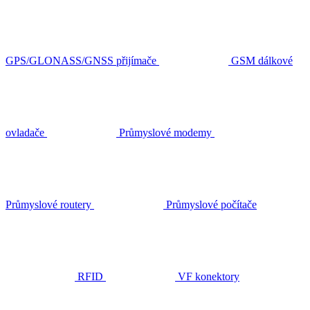
GPS/GLONASS/GNSS přijímače
GSM dálkové
ovladače
Průmyslové modemy
Průmyslové routery
Průmyslové počítače
RFID
VF konektory