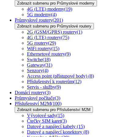
Zobrazit submenu pro Průmyslové modemy
4G (LTE) modemy
(19)
5G modemy
(4)
Průmyslové routery
(201)
Zobrazit submenu pro Průmyslové routery
2G (GSM/GPRS) routery
(1)
4G (LTE) routery
(75)
5G routery
(29)
WiFi routery
(15)
Ethernetové routery
(9)
Switche
(18)
Gateway
(31)
Senzory
(4)
Access point (přístupové body)
(8)
Příslušenství k routerům
(12)
Servis - služby
(9)
Domácí routery
(3)
Průmyslové počítače
(3)
Příslušenství M2M
(100)
Zobrazit submenu pro Příslušenství M2M
Vývojové sady
(15)
Čtečky SIM karet
(3)
Datové a napájecí kabely
(15)
Datové a napájecí konektory
(8)