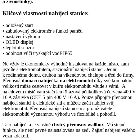
a živnostníky
).
Klíčové vlastnosti nabíjecí stanice:
• odložený start
• zabudovaný elektroměr s funkcí paměti
• nastavení výkonu
• OLED displej
• teplotní
senzor
• odolnost vůči tryskající vodě IP65
Ne vždy je ekonomicky výhodné instalovat na každé místo, kam
jezdíte s
elektromobilem
, stacionární nabíjecí stanici. Jednu
k rodinnému domu, druhou na víkendovou chalupu a třetí do firmy.
Přenosná
domácí nabíječka na
elektromobil
díky své kompaktní
velikosti může cestovat v kufru
elektromobilu
všude s vámi. A
na cílovém místě vám stačí jen třífázová pětikolíková červená 400 V
16 A zásuvka (CEE 5-pin 400 V 16 A). Pouze připojíte přenosnou
nabíjecí stanici k elektrické síti a můžete začít nabíjet svůj
elektromobil
. Přenosná nabíjecí stanice má pro uživatele
elektromobilů
významnou výhodu ve flexibilitě a pohodlí.
Tato nabíječka je vlastně
chytrý
přenosný wallbox
. Má stejné
funkce, ale není pevně nainstalována na zeď. Zajistí nabíjení vašeho
vozu kdekoli.