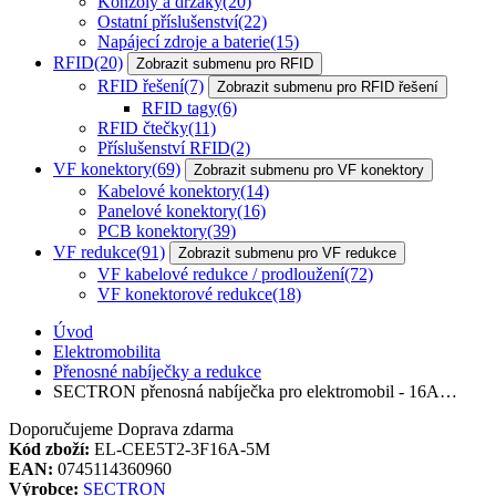
Konzoly a držáky
(20)
Ostatní příslušenství
(22)
Napájecí zdroje a baterie
(15)
RFID
(20)
Zobrazit submenu pro RFID
RFID řešení
(7)
Zobrazit submenu pro RFID řešení
RFID tagy
(6)
RFID čtečky
(11)
Příslušenství RFID
(2)
VF konektory
(69)
Zobrazit submenu pro VF konektory
Kabelové konektory
(14)
Panelové konektory
(16)
PCB konektory
(39)
VF redukce
(91)
Zobrazit submenu pro VF redukce
VF kabelové redukce / prodloužení
(72)
VF konektorové redukce
(18)
Úvod
Elektromobilita
Přenosné nabíječky a redukce
SECTRON přenosná nabíječka pro elektromobil - 16A…
Doporučujeme
Doprava zdarma
Kód zboží:
EL-CEE5T2-3F16A-5M
EAN:
0745114360960
Výrobce:
SECTRON