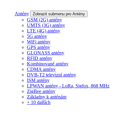
Antény
Zobrazit submenu pro Antény
GSM (2G) antény
UMTS (3G) antény
LTE (4G) antény
5G antény
WiFi antény
GPS antény
GLONASS antény
RFID antény
Kombinované antény
CDMA antény
DVB-T2 televizní antény
ISM antény
LPWAN antény - LoRa, Sigfox, 868 MHz
ZigBee antény
Základny k anténám
+ 10 dalších