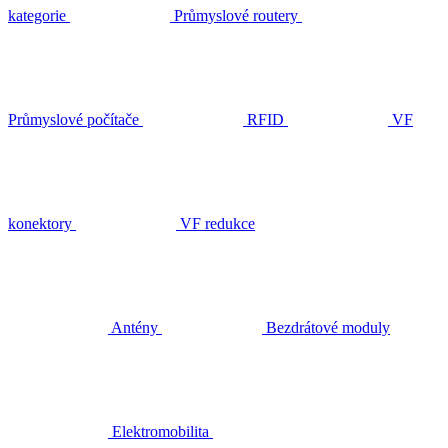
kategorie
Průmyslové routery
Průmyslové počítače
RFID
VF
konektory
VF redukce
Antény
Bezdrátové moduly
Elektromobilita