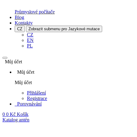
Průmyslové počítače
Blog
Kontakty
CZ
Zobrazit submenu pro Jazykové mutace
CZ
EN
PL
Můj účet
Můj účet
Můj účet
Přihlášení
Registrace
Porovnávání
0
0 Kč
Košík
Katalog antén