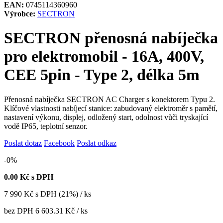
EAN:
0745114360960
Výrobce:
SECTRON
SECTRON přenosná nabíječka
pro elektromobil - 16A, 400V,
CEE 5pin - Type 2, délka 5m
Přenosná nabíječka SECTRON AC Charger s konektorem Typu 2.
Klíčové vlastnosti nabíjecí stanice: zabudovaný elektroměr s pamětí,
nastavení výkonu, displej, odložený start, odolnost vůči tryskající
vodě IP65, teplotní senzor.
Poslat dotaz
Facebook
Poslat odkaz
-0%
0.00
Kč s DPH
7 990
Kč
s DPH (21%) / ks
bez DPH
6 603.31 Kč
/ ks