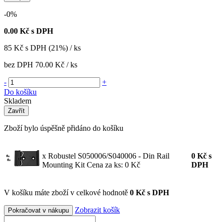
-0%
0.00
Kč s DPH
85
Kč
s DPH (21%) / ks
bez DPH
70.00 Kč
/ ks
-
+
Do košíku
Skladem
Zavřít
Zboží bylo úspěšně přidáno do košíku
x Robustel S050006/S040006 - Din Rail
0
Kč
s
Mounting Kit
Cena za ks: 0 Kč
DPH
V košíku máte zboží v celkové hodnotě
0 Kč s DPH
Zobrazit košík
Pokračovat v nákupu