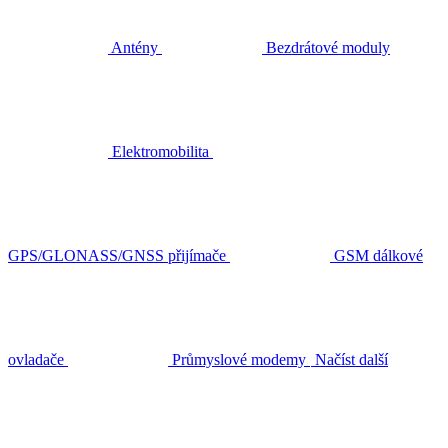
Antény
Bezdrátové moduly
Elektromobilita
GPS/GLONASS/GNSS přijímače
GSM dálkové
ovladače
Průmyslové modemy
Načíst další