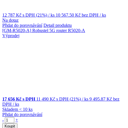
12 787 Kč
s DPH (21%)
/ ks
10 567.50 Kč
bez DPH
/ ks
Na dotaz
Přidat do porovnávání
Detail produktu
[GM-R5020-A]
Robustel 5G router R5020-A
Výprodej
17 656 Kč s DPH
11 490 Kč
s DPH (21%)
/ ks
9 495.87 Kč
bez
DPH
/ ks
Skladem < 10 ks
Přidat do porovnávání
-
+
Koupit