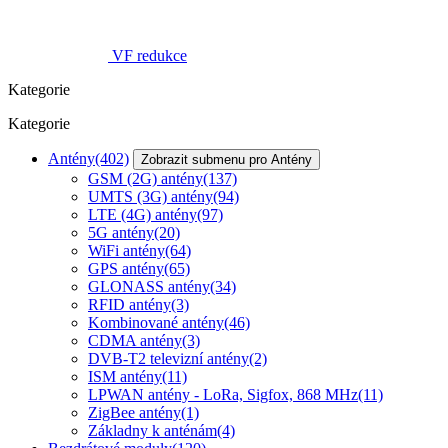
VF redukce
Kategorie
Kategorie
Antény
(402)
Zobrazit submenu pro Antény
GSM (2G) antény
(137)
UMTS (3G) antény
(94)
LTE (4G) antény
(97)
5G antény
(20)
WiFi antény
(64)
GPS antény
(65)
GLONASS antény
(34)
RFID antény
(3)
Kombinované antény
(46)
CDMA antény
(3)
DVB-T2 televizní antény
(2)
ISM antény
(11)
LPWAN antény - LoRa, Sigfox, 868 MHz
(11)
ZigBee antény
(1)
Základny k anténám
(4)