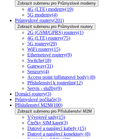
Zobrazit submenu pro Průmyslové modemy
4G (LTE) modemy
(19)
5G modemy
(4)
Průmyslové routery
(201)
Zobrazit submenu pro Průmyslové routery
2G (GSM/GPRS) routery
(1)
4G (LTE) routery
(75)
5G routery
(29)
WiFi routery
(15)
Ethernetové routery
(9)
Switche
(18)
Gateway
(31)
Senzory
(4)
Access point (přístupové body)
(8)
Příslušenství k routerům
(12)
Servis - služby
(9)
Domácí routery
(3)
Průmyslové počítače
(3)
Příslušenství M2M
(100)
Zobrazit submenu pro Příslušenství M2M
Vývojové sady
(15)
Čtečky SIM karet
(3)
Datové a napájecí kabely
(15)
Datové a napájecí konektory
(8)