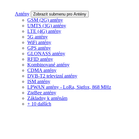
Antény
Zobrazit submenu pro Antény
GSM (2G) antény
UMTS (3G) antény
LTE (4G) antény
5G antény
WiFi antény
GPS antény
GLONASS antény
RFID antény
Kombinované antény
CDMA antény
DVB-T2 televizní antény
ISM antény
LPWAN antény - LoRa, Sigfox, 868 MHz
ZigBee antény
Základny k anténám
+ 10 dalších