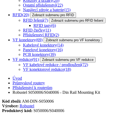
Konzoly a držáky
(20)
Ostatní příslušenství
(22)
Napájecí zdroje a baterie
(15)
RFID
(20)
Zobrazit submenu pro RFID
RFID řešení
(7)
Zobrazit submenu pro RFID řešení
RFID tagy
(6)
RFID čtečky
(11)
Příslušenství RFID
(2)
VF konektory
(69)
Zobrazit submenu pro VF konektory
Kabelové konektory
(14)
Panelové konektory
(16)
PCB konektory
(39)
VF redukce
(91)
Zobrazit submenu pro VF redukce
VF kabelové redukce / prodloužení
(72)
VF konektorové redukce
(18)
Úvod
Průmyslové routery
Příslušenství k routerům
Robustel S050006/S040006 - Din Rail Mounting Kit
Kód zboží:
AM-DIN-S050006
Výrobce:
Robustel
Produktový kód:
S050006/S040006