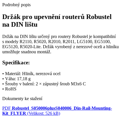
Podrobný popis
Držák pro upevnění
routerů
Robustel
na DIN lištu
Držák na DIN lištu určený pro
routery
Robustel je kompatibilní
s modely R2110, R5020, R2010, R2011, LG5100, EG5100,
EG5120, R5020-Lite. Držák vyrobený z nerezové oceli a hliníku
umožňuje snadnou montáž.
Specifikace:
• Materiál: Hliník, nerezová ocel
• Váha: 17,18 g
• Šrouby v balení: 2 × zápustný šroub M3x6 C
• RoHS
Dokumenty ke stažení
PDF
Robustel_S050006plusS040006_Din-Rail-Mounting-
Kit_FLYER
(Velikost: 526 kB)