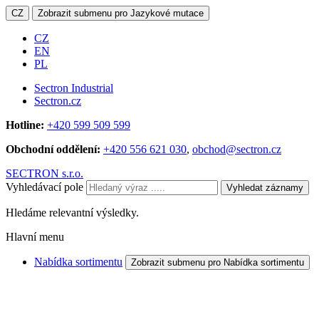
CZ
Zobrazit submenu pro Jazykové mutace
CZ
EN
PL
Sectron Industrial
Sectron.cz
Hotline:
+420 599 509 599
Obchodní oddělení:
+420 556 621 030
,
obchod@sectron.cz
SECTRON s.r.o.
Vyhledávací pole
Vyhledat záznamy
Hledáme relevantní výsledky.
Hlavní menu
Nabídka sortimentu
Zobrazit submenu pro Nabídka sortimentu