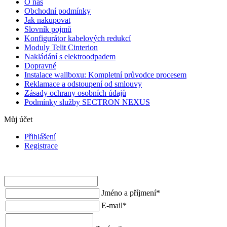
O nás
Obchodní podmínky
Jak nakupovat
Slovník pojmů
Konfigurátor kabelových redukcí
Moduly Telit Cinterion
Nakládání s elektroodpadem
Dopravné
Instalace wallboxu: Kompletní průvodce procesem
Reklamace a odstoupení od smlouvy
Zásady ochrany osobních údajů
Podmínky služby SECTRON NEXUS
Můj účet
Přihlášení
Registrace
Jméno a příjmení
*
E-mail
*