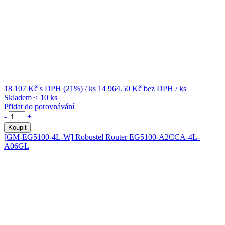
18 107 Kč
s DPH (21%)
/ ks
14 964.50 Kč
bez DPH
/ ks
Skladem < 10 ks
Přidat do porovnávání
-
+
Koupit
[GM-EG5100-4L-W]
Robustel Router EG5100-A2CCA-4L-
A06GL