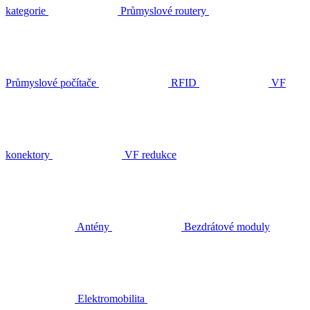
kategorie
Průmyslové routery
Průmyslové počítače
RFID
VF
konektory
VF redukce
Antény
Bezdrátové moduly
Elektromobilita