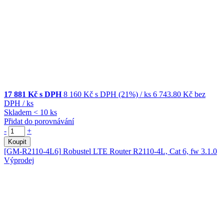
17 881 Kč s DPH
8 160 Kč
s DPH (21%)
/ ks
6 743.80 Kč
bez
DPH
/ ks
Skladem < 10 ks
Přidat do porovnávání
-
+
Koupit
[GM-R2110-4L6]
Robustel LTE Router R2110-4L, Cat 6, fw 3.1.0
Výprodej