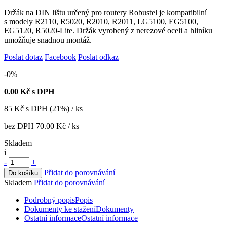
Držák na DIN lištu určený pro routery Robustel je kompatibilní
s modely R2110, R5020, R2010, R2011, LG5100, EG5100,
EG5120, R5020-Lite. Držák vyrobený z nerezové oceli a hliníku
umožňuje snadnou montáž.
Poslat dotaz
Facebook
Poslat odkaz
-0%
0.00
Kč s DPH
85
Kč
s DPH (21%) / ks
bez DPH
70.00 Kč
/ ks
Skladem
i
-
+
Přidat do porovnávání
Do košíku
Skladem
Přidat do porovnávání
Podrobný popis
Popis
Dokumenty ke stažení
Dokumenty
Ostatní informace
Ostatní informace