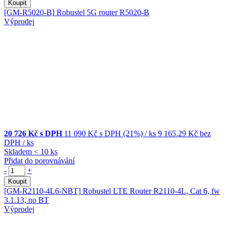
Koupit
[GM-R5020-B]
Robustel 5G router R5020-B
Výprodej
20 726 Kč s DPH
11 090 Kč
s DPH (21%)
/ ks
9 165.29 Kč
bez
DPH
/ ks
Skladem < 10 ks
Přidat do porovnávání
-
+
Koupit
[GM-R2110-4L6-NBT]
Robustel LTE Router R2110-4L, Cat 6, fw
3.1.13, no BT
Výprodej