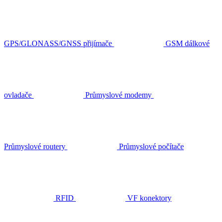
GPS/GLONASS/GNSS přijímače
GSM dálkové
ovladače
Průmyslové modemy
Průmyslové routery
Průmyslové počítače
RFID
VF konektory