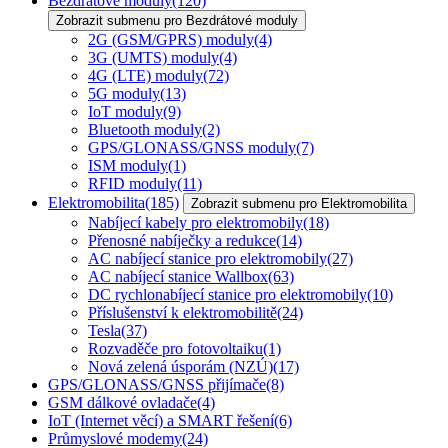
Bezdrátové moduly
(120)
Zobrazit submenu pro Bezdrátové moduly
2G (GSM/GPRS) moduly
(4)
3G (UMTS) moduly
(4)
4G (LTE) moduly
(72)
5G moduly
(13)
IoT moduly
(9)
Bluetooth moduly
(2)
GPS/GLONASS/GNSS moduly
(7)
ISM moduly
(1)
RFID moduly
(11)
Elektromobilita
(185)
Zobrazit submenu pro Elektromobilita
Nabíjecí kabely pro elektromobily
(18)
Přenosné nabíječky a redukce
(14)
AC nabíjecí stanice pro elektromobily
(27)
AC nabíjecí stanice Wallbox
(63)
DC rychlonabíjecí stanice pro elektromobily
(10)
Příslušenství k elektromobilitě
(24)
Tesla
(37)
Rozvaděče pro fotovoltaiku
(1)
Nová zelená úsporám (NZÚ)
(17)
GPS/GLONASS/GNSS přijímače
(8)
GSM dálkové ovladače
(4)
IoT (Internet věcí) a SMART řešení
(6)
Průmyslové modemy
(24)