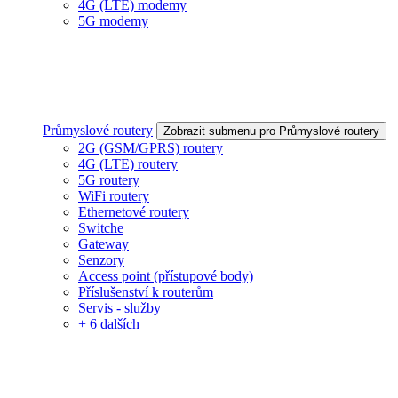
4G (LTE) modemy
5G modemy
Průmyslové routery
Zobrazit submenu pro Průmyslové routery
2G (GSM/GPRS) routery
4G (LTE) routery
5G routery
WiFi routery
Ethernetové routery
Switche
Gateway
Senzory
Access point (přístupové body)
Příslušenství k routerům
Servis - služby
+ 6 dalších