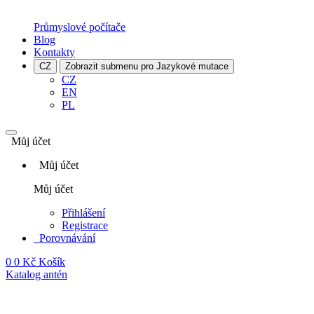
Průmyslové počítače
Blog
Kontakty
CZ
Zobrazit submenu pro Jazykové mutace
CZ
EN
PL
Můj účet
Můj účet
Můj účet
Přihlášení
Registrace
Porovnávání
0
0 Kč
Košík
Katalog antén