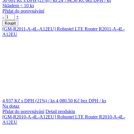
30 001 Kč
s DPH (21%)
/ ks
24 794.50 Kč
bez DPH
/ ks
Skladem < 10 ks
Přidat do porovnávání
-
+
Koupit
[GM-R2011-A-4L-A12EU]
Robustel LTE Router R2011-A-4L-
A12EU
4 937 Kč
s DPH (21%)
/ ks
4 080.50 Kč
bez DPH
/ ks
Na dotaz
Přidat do porovnávání
Detail produktu
[GM-R2010-A-4L-A12EU]
Robustel LTE Router R2010-A-4L-
A12EU