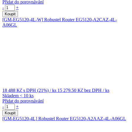
Přidat do porovnávání
-
+
Koupit
[GM-EG5120-4L-W]
Robustel Router EG5120-A2CAZ-4L-
A06GL
18 488 Kč
s DPH (21%)
/ ks
15 279.50 Kč
bez DPH
/ ks
Skladem < 10 ks
Přidat do porovnávání
-
+
Koupit
[GM-EG5120-4L]
Robustel Router EG5120-A2AAZ-4L-A06GL