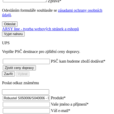
Zpráva
*
Odesláním formuláře souhlasíte se
zásadami ochrany osobních
údajů
.
Odeslat
ARSY line - tvorba webových stránek a eshopů
Vyjet nahoru
UPS
Vepište PSČ destinace pro zjištění ceny dopravy.
PSČ kam budeme zboží dodávat
*
Zjistit ceny dopravy
Zavřít
Vybrat
Poslat odkaz známému
Produkt
*
Vaše jméno a příjmení
*
Váš e-mail
*