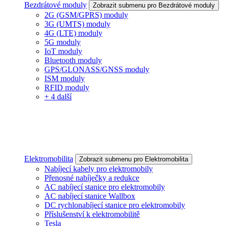
Bezdrátové moduly
Zobrazit submenu pro Bezdrátové moduly
2G (GSM/GPRS) moduly
3G (UMTS) moduly
4G (LTE) moduly
5G moduly
IoT moduly
Bluetooth moduly
GPS/GLONASS/GNSS moduly
ISM moduly
RFID moduly
+ 4 další
Elektromobilita
Zobrazit submenu pro Elektromobilita
Nabíjecí kabely pro elektromobily
Přenosné nabíječky a redukce
AC nabíjecí stanice pro elektromobily
AC nabíjecí stanice Wallbox
DC rychlonabíjecí stanice pro elektromobily
Příslušenství k elektromobilitě
Tesla