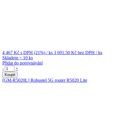
4 467 Kč
s DPH (21%)
/ ks
3 691.50 Kč
bez DPH
/ ks
Skladem < 10 ks
Přidat do porovnávání
-
+
Koupit
[GM-R5020L]
Robustel 5G router R5020 Lite