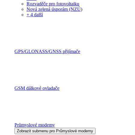
Rozvaděče pro fotovoltaiku
Nová zelená úsporám (NZÚ)
+ 4 další
GPS/GLONASS/GNSS přijímače
GSM dálkové ovladače
Průmyslové modemy
Zobrazit submenu pro Průmyslové modemy