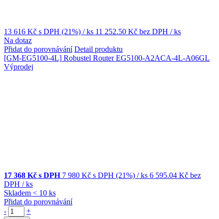
13 616 Kč
s DPH (21%)
/ ks
11 252.50 Kč
bez DPH
/ ks
Na dotaz
Přidat do porovnávání
Detail produktu
[GM-EG5100-4L]
Robustel Router EG5100-A2ACA-4L-A06GL
Výprodej
17 368 Kč s DPH
7 980 Kč
s DPH (21%)
/ ks
6 595.04 Kč
bez
DPH
/ ks
Skladem < 10 ks
Přidat do porovnávání
-
+