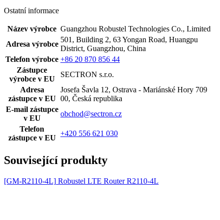
Ostatní informace
Název výrobce
Guangzhou Robustel Technologies Co., Limited
501, Building 2, 63 Yongan Road, Huangpu
Adresa výrobce
District, Guangzhou, China
Telefon výrobce
+86 20 870 856 44
Zástupce
SECTRON s.r.o.
výrobce v EU
Adresa
Josefa Šavla 12, Ostrava - Mariánské Hory 709
zástupce v EU
00, Česká republika
E-mail zástupce
obchod@sectron.cz
v EU
Telefon
+420 556 621 030
zástupce v EU
Související produkty
[GM-R2110-4L]
Robustel LTE Router R2110-4L