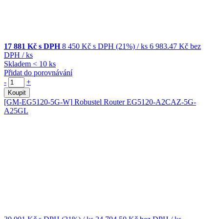
17 881 Kč s DPH
8 450 Kč
s DPH (21%)
/ ks
6 983.47 Kč
bez
DPH
/ ks
Skladem < 10 ks
Přidat do porovnávání
-
+
Koupit
[GM-EG5120-5G-W]
Robustel Router EG5120-A2CAZ-5G-
A25GL