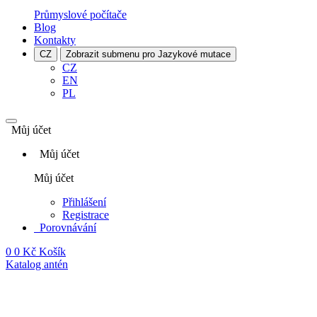
Průmyslové počítače
Blog
Kontakty
CZ
Zobrazit submenu pro Jazykové mutace
CZ
EN
PL
Můj účet
Můj účet
Můj účet
Přihlášení
Registrace
Porovnávání
0
0 Kč
Košík
Katalog antén