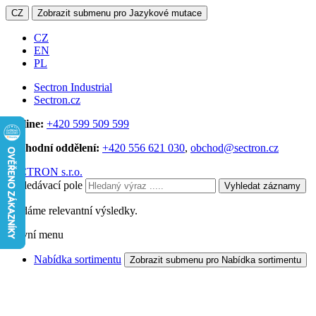
CZ
Zobrazit submenu pro Jazykové mutace
CZ
EN
PL
Sectron Industrial
Sectron.cz
Hotline:
+420 599 509 599
Obchodní oddělení:
+420 556 621 030
,
obchod@sectron.cz
SECTRON s.r.o.
Vyhledávací pole
Vyhledat záznamy
Hledáme relevantní výsledky.
Hlavní menu
Nabídka sortimentu
Zobrazit submenu pro Nabídka sortimentu