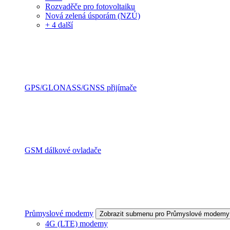
Rozvaděče pro fotovoltaiku
Nová zelená úsporám (NZÚ)
+ 4 další
GPS/GLONASS/GNSS přijímače
GSM dálkové ovladače
Průmyslové modemy
Zobrazit submenu pro Průmyslové modemy
4G (LTE) modemy