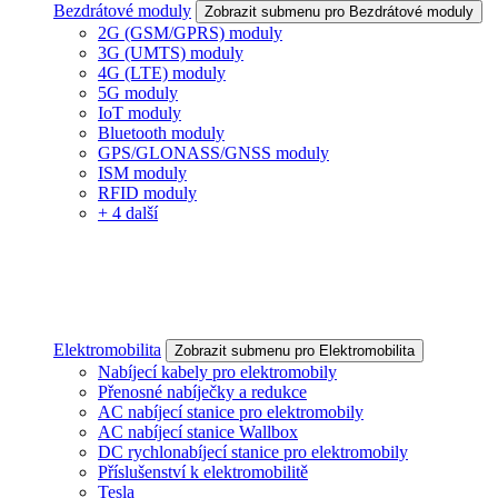
Bezdrátové moduly
Zobrazit submenu pro Bezdrátové moduly
2G (GSM/GPRS) moduly
3G (UMTS) moduly
4G (LTE) moduly
5G moduly
IoT moduly
Bluetooth moduly
GPS/GLONASS/GNSS moduly
ISM moduly
RFID moduly
+ 4 další
Elektromobilita
Zobrazit submenu pro Elektromobilita
Nabíjecí kabely pro elektromobily
Přenosné nabíječky a redukce
AC nabíjecí stanice pro elektromobily
AC nabíjecí stanice Wallbox
DC rychlonabíjecí stanice pro elektromobily
Příslušenství k elektromobilitě
Tesla