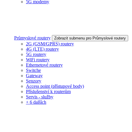
5G modemy
Průmyslové routery
Zobrazit submenu pro Průmyslové routery
2G (GSM/GPRS) routery
4G (LTE) routery
5G routery
WiFi routery
Ethernetové routery
Switche
Gateway
Senzory
Access point (přístupové body)
Příslušenství k routerům
Servis - služby
+ 6 dalších