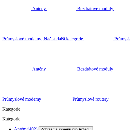
Antény
Bezdrátové moduly
Průmyslové modemy
Načíst další kategorie
Průmysl
Antény
Bezdrátové moduly
Průmyslové modemy
Průmyslové routery
Kategorie
Kategorie
Antény
(402)
Zobrazit submenu pro Antény