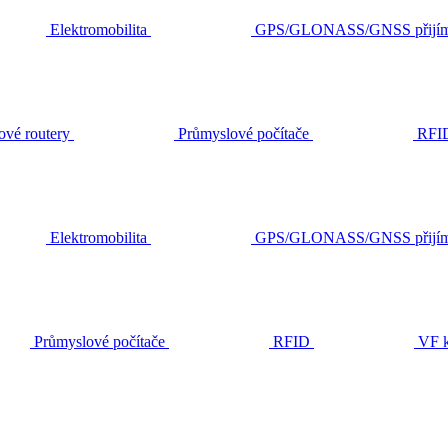
Elektromobilita
GPS/GLONASS/GNSS přijím
ové routery
Průmyslové počítače
RFI
Elektromobilita
GPS/GLONASS/GNSS přijím
Průmyslové počítače
RFID
VF k