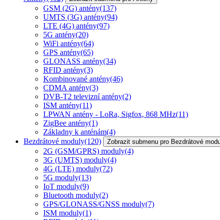
GSM (2G) antény
(137)
UMTS (3G) antény
(94)
LTE (4G) antény
(97)
5G antény
(20)
WiFi antény
(64)
GPS antény
(65)
GLONASS antény
(34)
RFID antény
(3)
Kombinované antény
(46)
CDMA antény
(3)
DVB-T2 televizní antény
(2)
ISM antény
(11)
LPWAN antény - LoRa, Sigfox, 868 MHz
(11)
ZigBee antény
(1)
Základny k anténám
(4)
Bezdrátové moduly
(120)
Zobrazit submenu pro Bezdrátové modu
2G (GSM/GPRS) moduly
(4)
3G (UMTS) moduly
(4)
4G (LTE) moduly
(72)
5G moduly
(13)
IoT moduly
(9)
Bluetooth moduly
(2)
GPS/GLONASS/GNSS moduly
(7)
ISM moduly
(1)