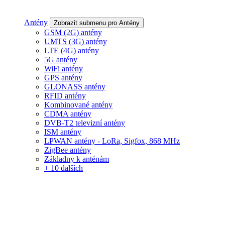
Antény
Zobrazit submenu pro Antény
GSM (2G) antény
UMTS (3G) antény
LTE (4G) antény
5G antény
WiFi antény
GPS antény
GLONASS antény
RFID antény
Kombinované antény
CDMA antény
DVB-T2 televizní antény
ISM antény
LPWAN antény - LoRa, Sigfox, 868 MHz
ZigBee antény
Základny k anténám
+ 10 dalších