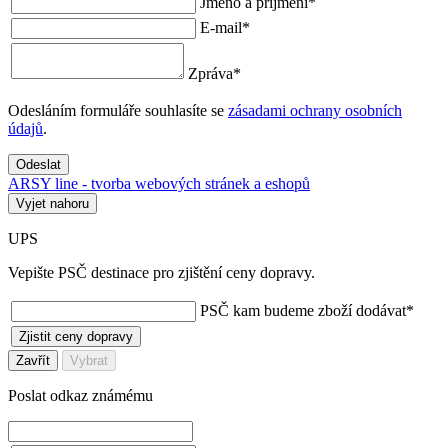
Jméno a příjmení
*
E-mail
*
Zpráva
*
Odesláním formuláře souhlasíte se
zásadami ochrany osobních
údajů
.
Odeslat
ARSY line - tvorba webových stránek a eshopů
Vyjet nahoru
UPS
Vepište PSČ destinace pro zjištění ceny dopravy.
PSČ kam budeme zboží dodávat
*
Zjistit ceny dopravy
Zavřít
Vybrat
Poslat odkaz známému