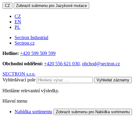
CZ
Zobrazit submenu pro Jazykové mutace
CZ
EN
PL
Sectron Industrial
Sectron.cz
Hotline:
+420 599 509 599
Obchodní oddělení:
+420 556 621 030
,
obchod@sectron.cz
SECTRON s.r.o.
Vyhledávací pole
Vyhledat záznamy
Hledáme relevantní výsledky.
Hlavní menu
Nabídka sortimentu
Zobrazit submenu pro Nabídka sortimentu