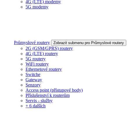
4G (LTE) modemy
5G modemy
Průmyslové routery
Zobrazit submenu pro Průmyslové routery
2G (GSM/GPRS) routery
4G (LTE) routery
5G routery
WiFi routery
Ethernetové routery
Switche
Gateway
Senzory
Access point (přístupové body)
Příslušenství k routerům
Servis - služby
+ 6 dalších