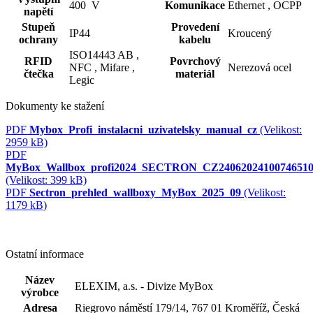
400 V
Komunikace
Ethernet ,
OCPP
napětí
Stupeň
Provedení
IP44
Kroucený
ochrany
kabelu
ISO14443 AB ,
RFID
Povrchový
NFC ,
Mifare ,
Nerezová ocel
čtečka
materiál
Legic
Dokumenty ke stažení
PDF
Mybox_Profi_instalacni_uzivatelsky_manual_cz
(Velikost:
2959 kB)
PDF
MyBox_Wallbox_profi2024_SECTRON_CZ24062024100746510
(Velikost: 399 kB)
PDF
Sectron_prehled_wallboxy_MyBox_2025_09
(Velikost:
1179 kB)
Ostatní informace
Název
ELEXIM, a.s. - Divize MyBox
výrobce
Adresa
Riegrovo náměstí 179/14, 767 01 Kroměříž, Česká