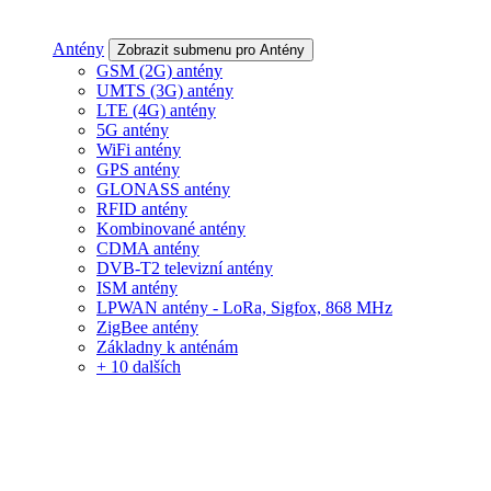
Antény
Zobrazit submenu pro Antény
GSM (2G) antény
UMTS (3G) antény
LTE (4G) antény
5G antény
WiFi antény
GPS antény
GLONASS antény
RFID antény
Kombinované antény
CDMA antény
DVB-T2 televizní antény
ISM antény
LPWAN antény - LoRa, Sigfox, 868 MHz
ZigBee antény
Základny k anténám
+ 10 dalších