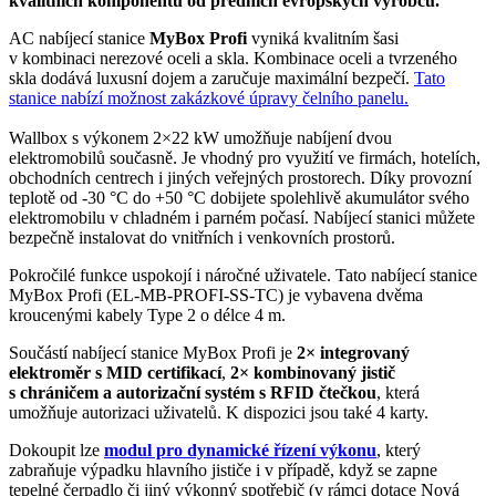
kvalitních komponentů od předních evropských výrobců.
AC nabíjecí stanice
MyBox Profi
vyniká kvalitním šasi
v kombinaci nerezové oceli a skla. Kombinace oceli a tvrzeného
skla dodává luxusní dojem a zaručuje maximální bezpečí.
Tato
stanice nabízí možnost zakázkové úpravy čelního panelu.
Wallbox
s výkonem 2×22 kW umožňuje nabíjení dvou
elektromobilů
současně. Je vhodný pro využití ve firmách, hotelích,
obchodních centrech i jiných veřejných prostorech. Díky provozní
teplotě od -30 °C do +50 °C dobijete spolehlivě akumulátor svého
elektromobilu
v chladném i parném počasí. Nabíjecí stanici můžete
bezpečně instalovat do vnitřních i venkovních prostorů.
Pokročilé funkce uspokojí i náročné uživatele. Tato nabíjecí stanice
MyBox Profi (EL-MB-PROFI-SS-TC) je vybavena dvěma
kroucenými kabely
Type 2
o délce 4 m.
Součástí nabíjecí stanice MyBox Profi je
2×
integrovaný
elektroměr
s MID certifikací
,
2×
kombinovaný jistič
s chráničem a
autorizační systém s
RFID
čtečkou
, která
umožňuje autorizaci uživatelů. K dispozici jsou také 4 karty.
Dokoupit lze
modul
pro dynamické řízení výkonu
, který
zabraňuje výpadku hlavního jističe i v případě, když se zapne
tepelné čerpadlo či jiný výkonný spotřebič (v rámci dotace Nová