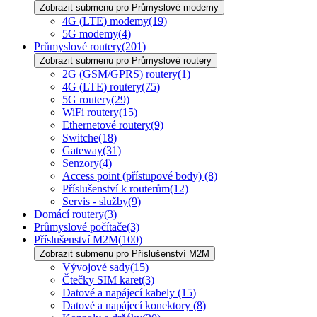
Zobrazit submenu pro Průmyslové modemy
4G (LTE) modemy
(19)
5G modemy
(4)
Průmyslové routery
(201)
Zobrazit submenu pro Průmyslové routery
2G (GSM/GPRS) routery
(1)
4G (LTE) routery
(75)
5G routery
(29)
WiFi routery
(15)
Ethernetové routery
(9)
Switche
(18)
Gateway
(31)
Senzory
(4)
Access point (přístupové body)
(8)
Příslušenství k routerům
(12)
Servis - služby
(9)
Domácí routery
(3)
Průmyslové počítače
(3)
Příslušenství M2M
(100)
Zobrazit submenu pro Příslušenství M2M
Vývojové sady
(15)
Čtečky SIM karet
(3)
Datové a napájecí kabely
(15)
Datové a napájecí konektory
(8)