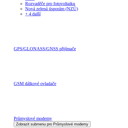
Rozvaděče pro fotovoltaiku
Nová zelená úsporám (NZÚ)
+ 4 další
GPS/GLONASS/GNSS přijímače
GSM dálkové ovladače
Průmyslové modemy
Zobrazit submenu pro Průmyslové modemy