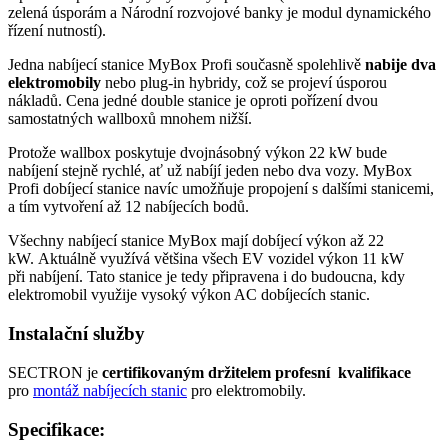
zelená úsporám a Národní rozvojové banky je
modul
dynamického
řízení nutností).
Jedna nabíjecí stanice MyBox Profi současně spolehlivě
nabije dva
elektromobily
nebo plug-in hybridy, což se projeví úsporou
nákladů. Cena jedné double stanice je oproti pořízení dvou
samostatných wallboxů mnohem nižší.
Protože wallbox poskytuje dvojnásobný výkon 22 kW bude
nabíjení stejně rychlé, ať už nabíjí jeden nebo dva vozy. MyBox
Profi dobíjecí stanice navíc umožňuje propojení s dalšími stanicemi,
a tím vytvoření až 12 nabíjecích bodů.
Všechny nabíjecí stanice MyBox mají dobíjecí výkon až 22
kW. Aktuálně využívá většina všech EV vozidel výkon 11 kW
při nabíjení. Tato stanice je tedy připravena i do budoucna, kdy
elektromobil
využije vysoký výkon AC dobíjecích stanic.
Instalační služby
SECTRON je
certifikovaným držitelem profesní kvalifikace
pro
montáž nabíjecích stanic
pro
elektromobily
.
Specifikace: