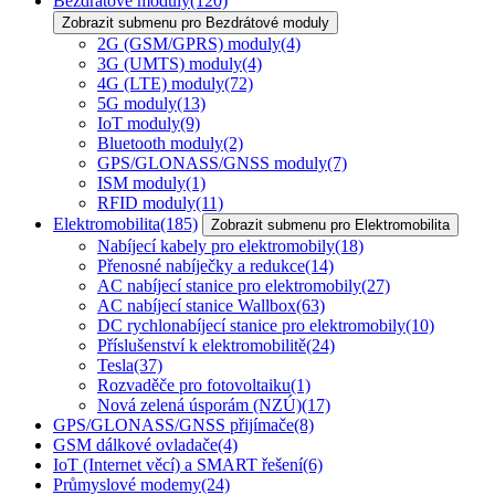
Bezdrátové moduly
(120)
Zobrazit submenu pro Bezdrátové moduly
2G (GSM/GPRS) moduly
(4)
3G (UMTS) moduly
(4)
4G (LTE) moduly
(72)
5G moduly
(13)
IoT moduly
(9)
Bluetooth moduly
(2)
GPS/GLONASS/GNSS moduly
(7)
ISM moduly
(1)
RFID moduly
(11)
Elektromobilita
(185)
Zobrazit submenu pro Elektromobilita
Nabíjecí kabely pro elektromobily
(18)
Přenosné nabíječky a redukce
(14)
AC nabíjecí stanice pro elektromobily
(27)
AC nabíjecí stanice Wallbox
(63)
DC rychlonabíjecí stanice pro elektromobily
(10)
Příslušenství k elektromobilitě
(24)
Tesla
(37)
Rozvaděče pro fotovoltaiku
(1)
Nová zelená úsporám (NZÚ)
(17)
GPS/GLONASS/GNSS přijímače
(8)
GSM dálkové ovladače
(4)
IoT (Internet věcí) a SMART řešení
(6)
Průmyslové modemy
(24)