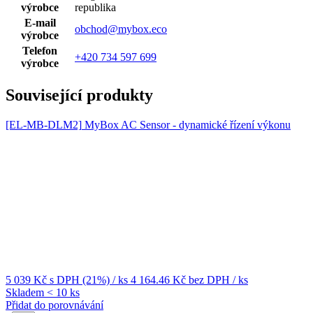
výrobce
republika
E-mail
obchod@mybox.eco
výrobce
Telefon
+420 734 597 699
výrobce
Související produkty
[EL-MB-DLM2]
MyBox AC Sensor - dynamické řízení výkonu
5 039 Kč
s DPH (21%)
/ ks
4 164.46 Kč
bez DPH
/ ks
Skladem < 10 ks
Přidat do porovnávání