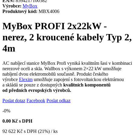
EAN:
8594217100582
Výrobce:
MyBox
Produktový kód:
MBX4006
MyBox PROFI 2x22kW -
nerez, 2 kroucené kabely Typ 2,
4m
AC nabíjecí stanice MyBox Profi vyniká kvalitním šasi v kombinaci
nerezové oceli a skla. Wallbox s výkonem 2×22 kW umožňuje
nabíjení dvou elektromobilů současně. Produkt českého
výrobce
Elexim
umožňuje zapojení s fotovoltaickou elektrárnou
a skládá se pouze z dostupných
kvalitních komponentů
od předních evropských výrobců.
Poslat dotaz
Facebook
Poslat odkaz
-0%
0.00
Kč s DPH
92 622
Kč
s DPH (21%) / ks