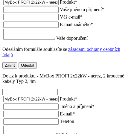
Produkt
*
Vaše jméno a příjmení
*
Váš e-mail
*
E-mail známého
*
Vaše doporučení
Odesláním formuláře souhlasíte se
zásadami ochrany osobních
údajů
.
Zavřít
Odeslat
Dotaz k produktu - MyBox PROFI 2x22kW - nerez, 2 kroucené
kabely Typ 2, 4m
Produkt
*
Jméno a příjmení
*
E-mail
*
Telefon