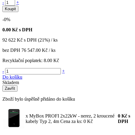
-
+
Koupit
-0%
0.00
Kč s DPH
92 622
Kč
s DPH (21%) / ks
bez DPH
76 547.00 Kč
/ ks
Recyklační poplatek:
8.00 Kč
-
+
Do košíku
Skladem
Zavřít
Zboží bylo úspěšně přidáno do košíku
x MyBox PROFI 2x22kW - nerez, 2 kroucené
0
Kč
s
kabely Typ 2, 4m
Cena za ks: 0 Kč
DPH