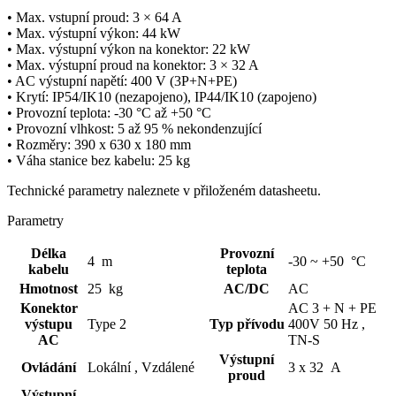
• Max. vstupní proud: 3 × 64 A
• Max. výstupní výkon: 44 kW
• Max. výstupní výkon na
konektor
: 22 kW
• Max. výstupní proud na
konektor
: 3 × 32 A
• AC výstupní napětí: 400 V (3P+N+PE)
• Krytí: IP54/IK10 (nezapojeno), IP44/IK10 (zapojeno)
• Provozní teplota: -30 °C až +50 °C
• Provozní vlhkost: 5 až 95 % nekondenzující
• Rozměry: 390 x 630 x 180 mm
• Váha stanice bez kabelu: 25 kg
Technické parametry naleznete v přiloženém datasheetu.
Parametry
Délka
Provozní
4 m
-30 ~ +50 °C
kabelu
teplota
Hmotnost
25 kg
AC/DC
AC
Konektor
AC 3 + N + PE
výstupu
Type 2
Typ přívodu
400V 50 Hz ,
AC
TN-S
Výstupní
Ovládání
Lokální ,
Vzdálené
3 x 32 A
proud
Výstupní