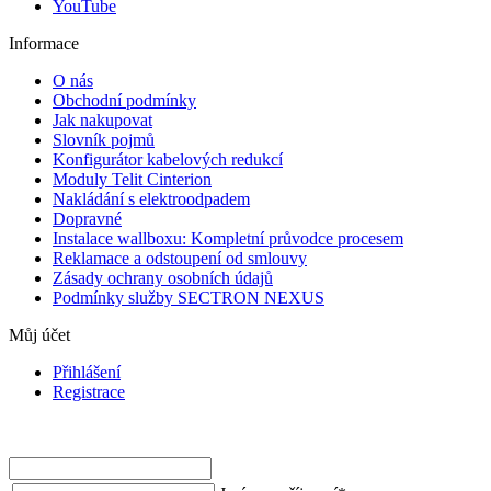
YouTube
Informace
O nás
Obchodní podmínky
Jak nakupovat
Slovník pojmů
Konfigurátor kabelových redukcí
Moduly Telit Cinterion
Nakládání s elektroodpadem
Dopravné
Instalace wallboxu: Kompletní průvodce procesem
Reklamace a odstoupení od smlouvy
Zásady ochrany osobních údajů
Podmínky služby SECTRON NEXUS
Můj účet
Přihlášení
Registrace