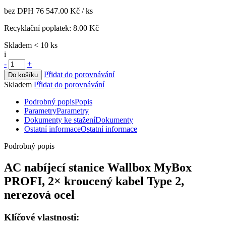
bez DPH
76 547.00 Kč
/ ks
Recyklační poplatek:
8.00 Kč
Skladem < 10 ks
i
-
+
Přidat do porovnávání
Do košíku
Skladem
Přidat do porovnávání
Podrobný popis
Popis
Parametry
Parametry
Dokumenty ke stažení
Dokumenty
Ostatní informace
Ostatní informace
Podrobný popis
AC nabíjecí stanice
Wallbox
MyBox
PROFI, 2× kroucený kabel
Type 2
,
nerezová ocel
Klíčové vlastnosti: