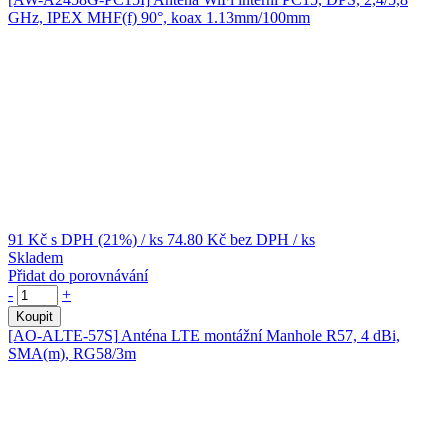
GHz, IPEX MHF(f) 90°, koax 1.13mm/100mm
91 Kč
s DPH (21%)
/ ks
74.80 Kč
bez DPH
/ ks
Skladem
Přidat do porovnávání
-
+
Koupit
[AO-ALTE-57S]
Anténa LTE montážní Manhole R57, 4 dBi,
SMA(m), RG58/3m