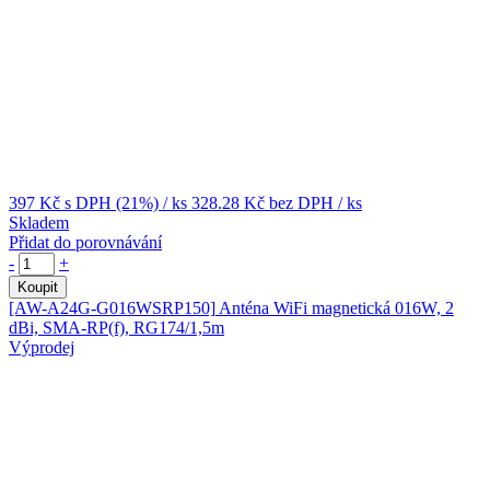
397 Kč
s DPH (21%)
/ ks
328.28 Kč
bez DPH
/ ks
Skladem
Přidat do porovnávání
-
+
Koupit
[AW-A24G-G016WSRP150]
Anténa WiFi magnetická 016W, 2
dBi, SMA-RP(f), RG174/1,5m
Výprodej