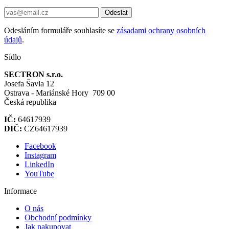
Odeslat
Odesláním formuláře souhlasíte se
zásadami ochrany osobních
údajů
.
Sídlo
SECTRON s.r.o.
Josefa Šavla 12
Ostrava - Mariánské Hory 709 00
Česká republika
IČ:
64617939
DIČ:
CZ64617939
Facebook
Instagram
LinkedIn
YouTube
Informace
O nás
Obchodní podmínky
Jak nakupovat