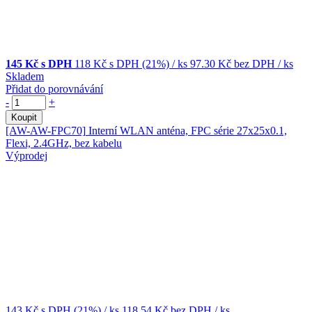
145 Kč s DPH
118 Kč
s DPH (21%)
/ ks
97.30 Kč
bez DPH
/ ks
Skladem
Přidat do porovnávání
-
+
Koupit
[AW-AW-FPC70]
Interní WLAN anténa, FPC série 27x25x0.1,
Flexi, 2.4GHz, bez kabelu
Výprodej
143 Kč
s DPH (21%)
/ ks
118.54 Kč
bez DPH
/ ks