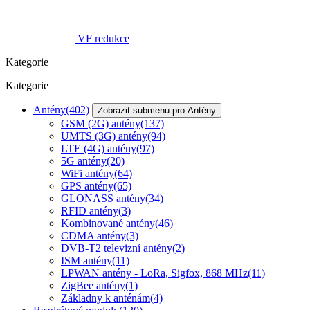
VF redukce
Kategorie
Kategorie
Antény
(402)
Zobrazit submenu pro Antény
GSM (2G) antény
(137)
UMTS (3G) antény
(94)
LTE (4G) antény
(97)
5G antény
(20)
WiFi antény
(64)
GPS antény
(65)
GLONASS antény
(34)
RFID antény
(3)
Kombinované antény
(46)
CDMA antény
(3)
DVB-T2 televizní antény
(2)
ISM antény
(11)
LPWAN antény - LoRa, Sigfox, 868 MHz
(11)
ZigBee antény
(1)
Základny k anténám
(4)