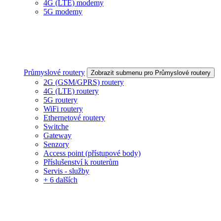
4G (LTE) modemy
5G modemy
Průmyslové routery
Zobrazit submenu pro Průmyslové routery
2G (GSM/GPRS) routery
4G (LTE) routery
5G routery
WiFi routery
Ethernetové routery
Switche
Gateway
Senzory
Access point (přístupové body)
Příslušenství k routerům
Servis - služby
+ 6 dalších