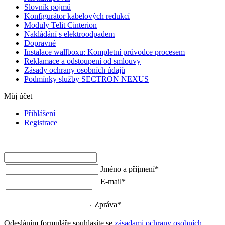
Slovník pojmů
Konfigurátor kabelových redukcí
Moduly Telit Cinterion
Nakládání s elektroodpadem
Dopravné
Instalace wallboxu: Kompletní průvodce procesem
Reklamace a odstoupení od smlouvy
Zásady ochrany osobních údajů
Podmínky služby SECTRON NEXUS
Můj účet
Přihlášení
Registrace
Jméno a příjmení
*
E-mail
*
Zpráva
*
Odesláním formuláře souhlasíte se
zásadami ochrany osobních