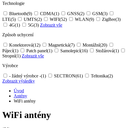
Technologie
Bluetooth
(9)
CDMA
(1)
GNSS
(2)
GSM
(3)
LTE
(5)
UMTS
(2)
WIFI
(52)
WLAN
(9)
ZigBee
(3)
4G
(1)
5G
(3)
Zobrazit vše
Způsob uchycení
Konektorová
(12)
Magnetická
(7)
Montážní
(20)
Pájecí
(1)
Patch panel
(1)
Samolepicí
(16)
Stožárová
(1)
Stropní
(1)
Zobrazit vše
Výrobce
- žádný výrobce -
(1)
SECTRON
(61)
Teltonika
(2)
Zobrazit výsledky
Úvod
Antény
WiFi antény
WiFi antény