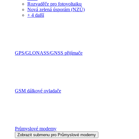
Rozvaděče pro fotovoltaiku
Nová zelená úsporám (NZÚ)
+ 4 další
GPS/GLONASS/GNSS přijímače
GSM dálkové ovladače
Průmyslové modemy
Zobrazit submenu pro Průmyslové modemy