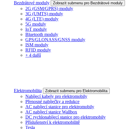
Bezdrátové moduly
Zobrazit submenu pro Bezdrátové moduly
2G (GSM/GPRS) moduly
3G (UMTS) moduly
4G (LTE) moduly
5G moduly
IoT moduly
Bluetooth moduly
GPS/GLONASS/GNSS moduly
ISM moduly
RFID moduly
+ 4 další
Elektromobilita
Zobrazit submenu pro Elektromobilita
Nabíjecí kabely pro elektromobily
Přenosné nabíječky a redukce
AC nabíjecí stanice pro elektromobily
AC nabíjecí stanice Wallbox
DC rychlonabíjecí stanice pro elektromobily
Příslušenství k elektromobilitě
Tesla