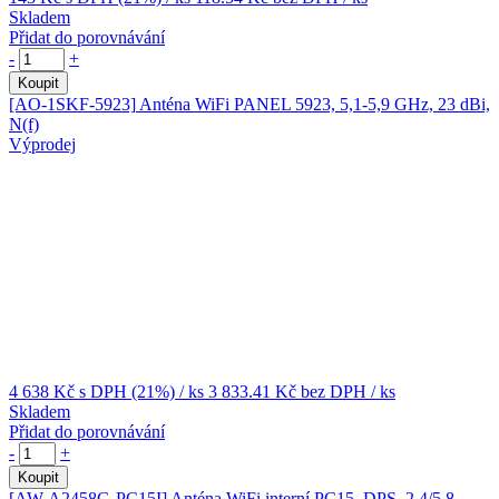
Skladem
Přidat do porovnávání
-
+
Koupit
[AO-1SKF-5923]
Anténa WiFi PANEL 5923, 5,1-5,9 GHz, 23 dBi,
N(f)
Výprodej
4 638 Kč
s DPH (21%)
/ ks
3 833.41 Kč
bez DPH
/ ks
Skladem
Přidat do porovnávání
-
+
Koupit
[AW-A2458G-PC15I]
Anténa WiFi interní PC15, DPS, 2,4/5,8