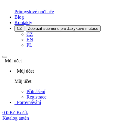
Průmyslové počítače
Blog
Kontakty
CZ
Zobrazit submenu pro Jazykové mutace
CZ
EN
PL
Můj účet
Můj účet
Můj účet
Přihlášení
Registrace
Porovnávání
0
0 Kč
Košík
Katalog antén