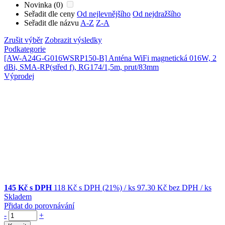
Novinka (0)
Seřadit dle ceny
Od nejlevnějšího
Od nejdražšího
Seřadit dle názvu
A-Z
Z-A
Zrušit výběr
Zobrazit výsledky
Podkategorie
[AW-A24G-G016WSRP150-B]
Anténa WiFi magnetická 016W, 2
dBi, SMA-RP(střed f), RG174/1,5m, prut/83mm
Výprodej
145 Kč s DPH
118 Kč
s DPH (21%)
/ ks
97.30 Kč
bez DPH
/ ks
Skladem
Přidat do porovnávání
-
+