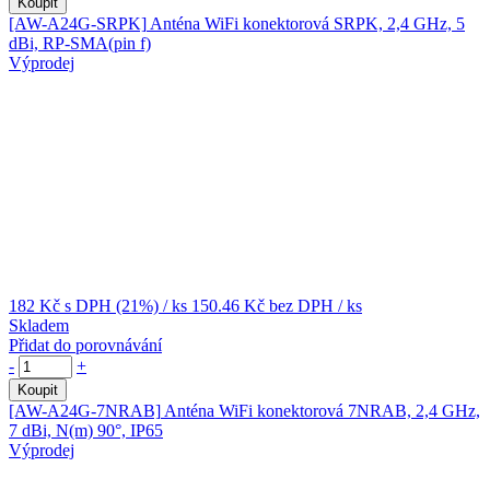
Koupit
[AW-A24G-SRPK]
Anténa WiFi konektorová SRPK, 2,4 GHz, 5
dBi, RP-SMA(pin f)
Výprodej
182 Kč
s DPH (21%)
/ ks
150.46 Kč
bez DPH
/ ks
Skladem
Přidat do porovnávání
-
+
Koupit
[AW-A24G-7NRAB]
Anténa WiFi konektorová 7NRAB, 2,4 GHz,
7 dBi, N(m) 90°, IP65
Výprodej