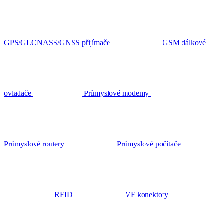
GPS/GLONASS/GNSS přijímače
GSM dálkové
ovladače
Průmyslové modemy
Průmyslové routery
Průmyslové počítače
RFID
VF konektory