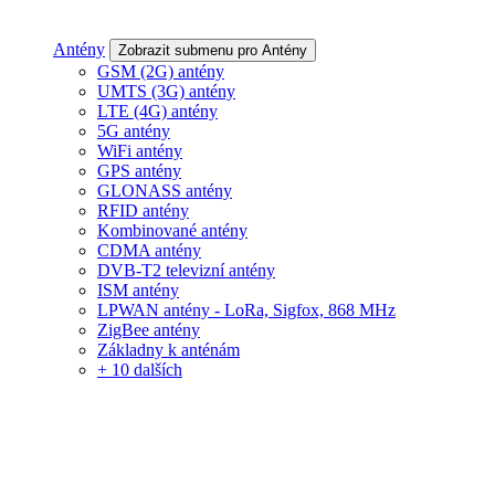
Antény
Zobrazit submenu pro Antény
GSM (2G) antény
UMTS (3G) antény
LTE (4G) antény
5G antény
WiFi antény
GPS antény
GLONASS antény
RFID antény
Kombinované antény
CDMA antény
DVB-T2 televizní antény
ISM antény
LPWAN antény - LoRa, Sigfox, 868 MHz
ZigBee antény
Základny k anténám
+ 10 dalších