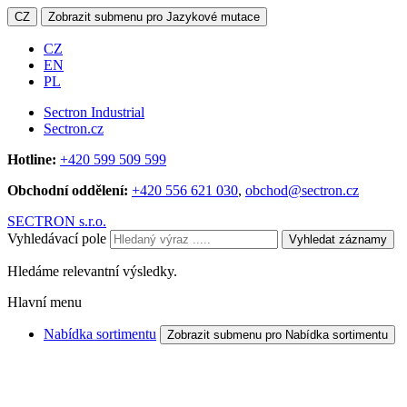
CZ
Zobrazit submenu pro Jazykové mutace
CZ
EN
PL
Sectron Industrial
Sectron.cz
Hotline:
+420 599 509 599
Obchodní oddělení:
+420 556 621 030
,
obchod@sectron.cz
SECTRON s.r.o.
Vyhledávací pole
Vyhledat záznamy
Hledáme relevantní výsledky.
Hlavní menu
Nabídka sortimentu
Zobrazit submenu pro Nabídka sortimentu