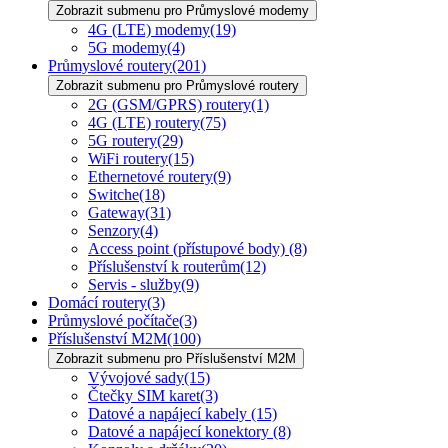
Zobrazit submenu pro Průmyslové modemy
4G (LTE) modemy
(19)
5G modemy
(4)
Průmyslové routery
(201)
Zobrazit submenu pro Průmyslové routery
2G (GSM/GPRS) routery
(1)
4G (LTE) routery
(75)
5G routery
(29)
WiFi routery
(15)
Ethernetové routery
(9)
Switche
(18)
Gateway
(31)
Senzory
(4)
Access point (přístupové body)
(8)
Příslušenství k routerům
(12)
Servis - služby
(9)
Domácí routery
(3)
Průmyslové počítače
(3)
Příslušenství M2M
(100)
Zobrazit submenu pro Příslušenství M2M
Vývojové sady
(15)
Čtečky SIM karet
(3)
Datové a napájecí kabely
(15)
Datové a napájecí konektory
(8)