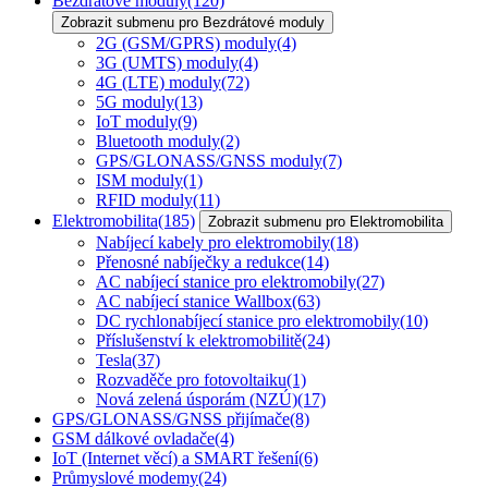
Bezdrátové moduly
(120)
Zobrazit submenu pro Bezdrátové moduly
2G (GSM/GPRS) moduly
(4)
3G (UMTS) moduly
(4)
4G (LTE) moduly
(72)
5G moduly
(13)
IoT moduly
(9)
Bluetooth moduly
(2)
GPS/GLONASS/GNSS moduly
(7)
ISM moduly
(1)
RFID moduly
(11)
Elektromobilita
(185)
Zobrazit submenu pro Elektromobilita
Nabíjecí kabely pro elektromobily
(18)
Přenosné nabíječky a redukce
(14)
AC nabíjecí stanice pro elektromobily
(27)
AC nabíjecí stanice Wallbox
(63)
DC rychlonabíjecí stanice pro elektromobily
(10)
Příslušenství k elektromobilitě
(24)
Tesla
(37)
Rozvaděče pro fotovoltaiku
(1)
Nová zelená úsporám (NZÚ)
(17)
GPS/GLONASS/GNSS přijímače
(8)
GSM dálkové ovladače
(4)
IoT (Internet věcí) a SMART řešení
(6)
Průmyslové modemy
(24)