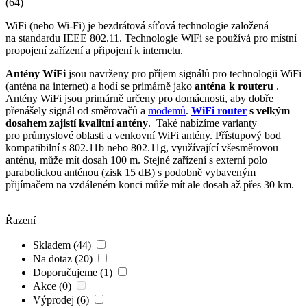
(64)
WiFi
(nebo
Wi-Fi
) je bezdrátová síťová technologie založená
na standardu IEEE 802.11. Technologie
WiFi
se používá pro místní
propojení zařízení a připojení k internetu.
Antény
WiFi
jsou navrženy pro příjem signálů pro technologii
WiFi
(anténa na internet) a hodí se primárně jako
anténa k routeru
.
Antény
WiFi
jsou primárně určeny pro domácnosti, aby dobře
přenášely signál od směrovačů a
modemů
.
WiFi
router
s velkým
dosahem zajistí kvalitní
antény
. Také nabízíme varianty
pro průmyslové oblasti a venkovní
WiFi
antény
. Přístupový bod
kompatibilní s 802.11b nebo 802.11g, využívající všesměrovou
anténu, může mít dosah 100 m. Stejné zařízení s externí polo
parabolickou anténou (zisk 15 dB) s podobně vybaveným
přijímačem na vzdáleném konci může mít ale dosah až přes 30 km.
Řazení
Skladem (44)
Na dotaz (20)
Doporučujeme (1)
Akce (0)
Výprodej (6)