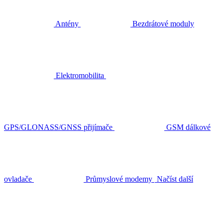
Antény
Bezdrátové moduly
Elektromobilita
GPS/GLONASS/GNSS přijímače
GSM dálkové
ovladače
Průmyslové modemy
Načíst další