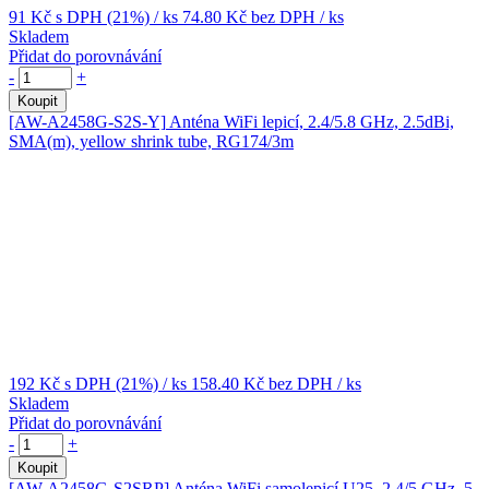
91 Kč
s DPH (21%)
/ ks
74.80 Kč
bez DPH
/ ks
Skladem
Přidat do porovnávání
-
+
Koupit
[AW-A2458G-S2S-Y]
Anténa WiFi lepicí, 2.4/5.8 GHz, 2.5dBi,
SMA(m), yellow shrink tube, RG174/3m
192 Kč
s DPH (21%)
/ ks
158.40 Kč
bez DPH
/ ks
Skladem
Přidat do porovnávání
-
+
Koupit
[AW-A2458G-S2SRP]
Anténa WiFi samolepicí U25, 2.4/5 GHz, 5