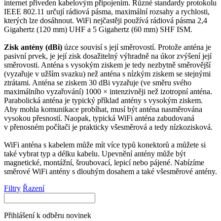
internet přiveden kabelovým připojením. Různé standardy protokolu
IEEE 802.11 určují rádiová pásma, maximální rozsahy a rychlosti,
kterých lze dosáhnout.
WiFi
nejčastěji používá rádiová pásma 2,4
Gigahertz (120 mm) UHF a 5 Gigahertz (60 mm) SHF ISM.
Zisk
antény
(dBi)
úzce souvisí s její směrovostí. Protože anténa je
pasivní prvek, je její zisk dosažitelný výhradně na úkor zvýšení její
směrovosti.
Anténa
s vysokým ziskem je tedy nezbytně směrovější
(vyzařuje v užším svazku) než anténa s nízkým ziskem se stejnými
ztrátami.
Anténa
se ziskem 30 dBi vyzařuje (ve směru svého
maximálního vyzařování) 1000 × intenzivněji než izotropní anténa.
Parabolická anténa je typický příklad
antény
s vysokým ziskem.
Aby mohla komunikace probíhat, musí být anténa nasměrována
vysokou přesností. Naopak, typická
WiFi
anténa zabudovaná
v přenosném počítači je prakticky všesměrová a tedy nízkozisková.
WiFi
anténa s kabelem může mít více typů
konektorů
a můžete si
také vybrat typ a délku kabelu. Upevnění
antény
může být
magnetické, montážní, šroubovací, lepicí nebo pájené. Nabízíme
směrové
WiFi
antény
s dlouhým dosahem a také všesměrové
antény
.
Filtry
Řazení
Přihlášení k odběru novinek