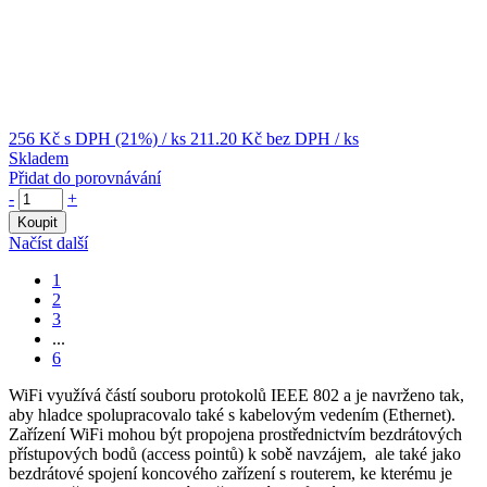
256 Kč
s DPH (21%)
/ ks
211.20 Kč
bez DPH
/ ks
Skladem
Přidat do porovnávání
-
+
Koupit
Načíst další
1
2
3
...
6
WiFi
využívá částí souboru protokolů IEEE 802 a je navrženo tak,
aby hladce spolupracovalo také s kabelovým vedením (
Ethernet
).
Zařízení
WiFi
mohou být propojena prostřednictvím bezdrátových
přístupových bodů (access pointů) k sobě navzájem, ale také jako
bezdrátové spojení koncového zařízení s routerem, ke kterému je