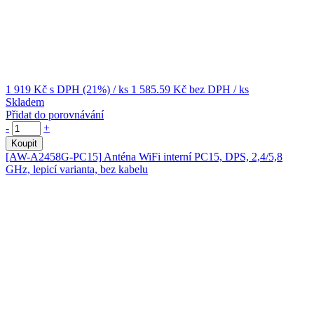
1 919 Kč
s DPH (21%)
/ ks
1 585.59 Kč
bez DPH
/ ks
Skladem
Přidat do porovnávání
-
+
Koupit
[AW-A2458G-PC15]
Anténa WiFi interní PC15, DPS, 2,4/5,8
GHz, lepicí varianta, bez kabelu