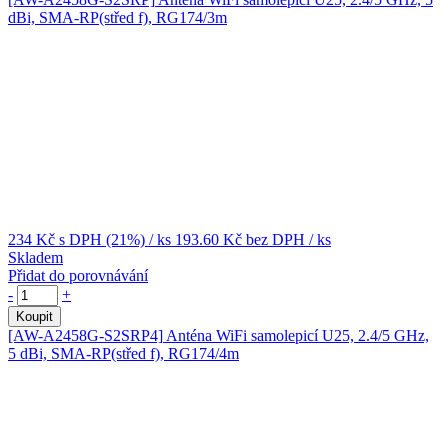
dBi, SMA-RP(střed f), RG174/3m
234 Kč
s DPH (21%)
/ ks
193.60 Kč
bez DPH
/ ks
Skladem
Přidat do porovnávání
-
+
Koupit
[AW-A2458G-S2SRP4]
Anténa WiFi samolepicí U25, 2.4/5 GHz,
5 dBi, SMA-RP(střed f), RG174/4m