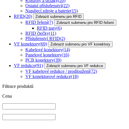
Konzoly a držáky
(20)
Ostatní příslušenství
(22)
Napájecí zdroje a baterie
(15)
RFID
(20)
Zobrazit submenu pro RFID
RFID řešení
(7)
Zobrazit submenu pro RFID řešení
RFID tagy
(6)
RFID čtečky
(11)
Příslušenství RFID
(2)
VF konektory
(69)
Zobrazit submenu pro VF konektory
Kabelové konektory
(14)
Panelové konektory
(16)
PCB konektory
(39)
VF redukce
(91)
Zobrazit submenu pro VF redukce
VF kabelové redukce / prodloužení
(72)
VF konektorové redukce
(18)
Filtrace produktů
Cena