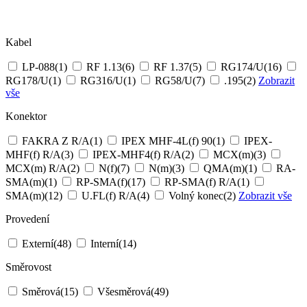
Kabel
LP-088
(1)
RF 1.13
(6)
RF 1.37
(5)
RG174/U
(16)
RG178/U
(1)
RG316/U
(1)
RG58/U
(7)
.195
(2)
Zobrazit
vše
Konektor
FAKRA Z R/A
(1)
IPEX MHF-4L(f) 90
(1)
IPEX-
MHF(f) R/A
(3)
IPEX-MHF4(f) R/A
(2)
MCX(m)
(3)
MCX(m) R/A
(2)
N(f)
(7)
N(m)
(3)
QMA(m)
(1)
RA-
SMA(m)
(1)
RP-SMA(f)
(17)
RP-SMA(f) R/A
(1)
SMA(m)
(12)
U.FL(f) R/A
(4)
Volný konec
(2)
Zobrazit vše
Provedení
Externí
(48)
Interní
(14)
Směrovost
Směrová
(15)
Všesměrová
(49)