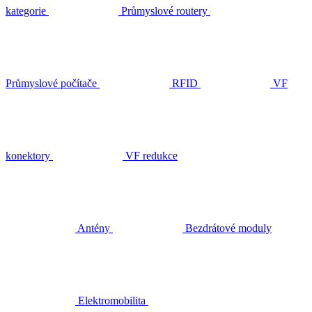
kategorie
Průmyslové routery
Průmyslové počítače
RFID
VF
konektory
VF redukce
Antény
Bezdrátové moduly
Elektromobilita