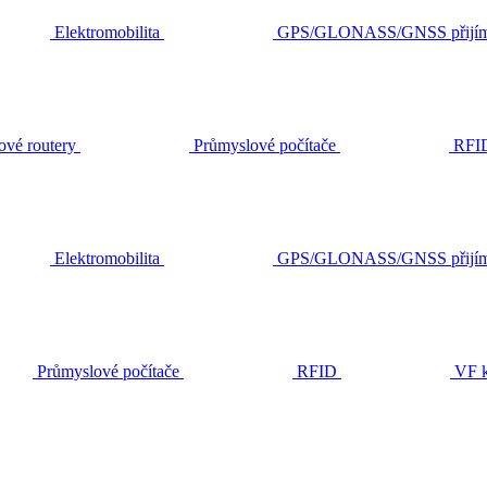
Elektromobilita
GPS/GLONASS/GNSS přijím
ové routery
Průmyslové počítače
RFI
Elektromobilita
GPS/GLONASS/GNSS přijím
Průmyslové počítače
RFID
VF k