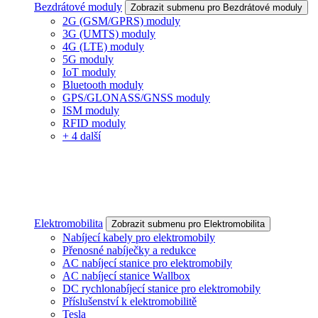
Bezdrátové moduly
Zobrazit submenu pro Bezdrátové moduly
2G (GSM/GPRS) moduly
3G (UMTS) moduly
4G (LTE) moduly
5G moduly
IoT moduly
Bluetooth moduly
GPS/GLONASS/GNSS moduly
ISM moduly
RFID moduly
+ 4 další
Elektromobilita
Zobrazit submenu pro Elektromobilita
Nabíjecí kabely pro elektromobily
Přenosné nabíječky a redukce
AC nabíjecí stanice pro elektromobily
AC nabíjecí stanice Wallbox
DC rychlonabíjecí stanice pro elektromobily
Příslušenství k elektromobilitě
Tesla