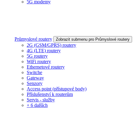
5G modemy
Průmyslové routery
Zobrazit submenu pro Průmyslové routery
2G (GSM/GPRS) routery
4G (LTE) routery
5G routery
WiFi routery
Ethernetové routery
Switche
Gateway
Senzory
Access point (přístupové body)
Příslušenství k routerům
Servis - služby
+ 6 dalších