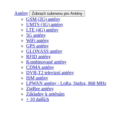
Antény
Zobrazit submenu pro Antény
GSM (2G) antény
UMTS (3G) antény
LTE (4G) antény
5G antény
WiFi antény
GPS antény
GLONASS antény
RFID antény
Kombinované antény
CDMA antény
DVB-T2 televizní antény
ISM antény
LPWAN antény - LoRa, Sigfox, 868 MHz
ZigBee antény
Základny k anténám
+ 10 dalších