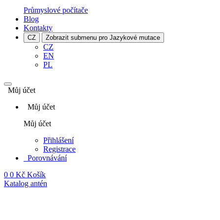
Průmyslové počítače
Blog
Kontakty
CZ
Zobrazit submenu pro Jazykové mutace
CZ
EN
PL
Můj účet
Můj účet
Můj účet
Přihlášení
Registrace
Porovnávání
0
0 Kč
Košík
Katalog antén