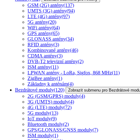
GSM (2G) antény
(137)
UMTS (3G) antény
(94)
LTE (4G) antény
(97)
5G antény
(20)
WiFi antény
(64)
GPS antény
(65)
GLONASS antény
(34)
RFID antény
(3)
Kombinované antény
(46)
CDMA antény
(3)
DVB-T2 televizní antény
(2)
ISM antény
(11)
LPWAN antény - LoRa, Sigfox, 868 MHz
(11)
ZigBee antény
(1)
Základny k anténám
(4)
Bezdrátové moduly
(120)
Zobrazit submenu pro Bezdrátové modu
2G (GSM/GPRS) moduly
(4)
3G (UMTS) moduly
(4)
4G (LTE) moduly
(72)
5G moduly
(13)
IoT moduly
(9)
Bluetooth moduly
(2)
GPS/GLONASS/GNSS moduly
(7)
ISM moduly
(1)