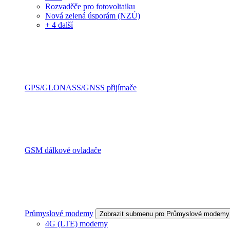
Rozvaděče pro fotovoltaiku
Nová zelená úsporám (NZÚ)
+ 4 další
GPS/GLONASS/GNSS přijímače
GSM dálkové ovladače
Průmyslové modemy
Zobrazit submenu pro Průmyslové modemy
4G (LTE) modemy