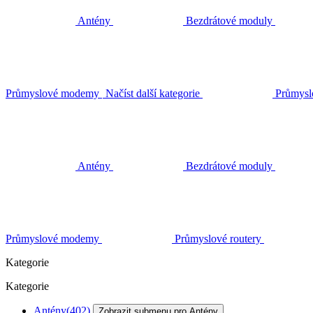
Antény
Bezdrátové moduly
Průmyslové modemy
Načíst další kategorie
Průmysl
Antény
Bezdrátové moduly
Průmyslové modemy
Průmyslové routery
Kategorie
Kategorie
Antény
(402)
Zobrazit submenu pro Antény