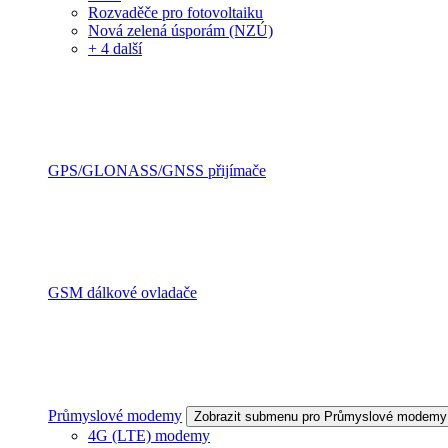
Rozvaděče pro fotovoltaiku
Nová zelená úsporám (NZÚ)
+ 4 další
GPS/GLONASS/GNSS přijímače
GSM dálkové ovladače
Průmyslové modemy
Zobrazit submenu pro Průmyslové modemy
4G (LTE) modemy