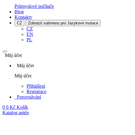
Průmyslové počítače
Blog
Kontakty
CZ
Zobrazit submenu pro Jazykové mutace
CZ
EN
PL
Můj účet
Můj účet
Můj účet
Přihlášení
Registrace
Porovnávání
0
0 Kč
Košík
Katalog antén