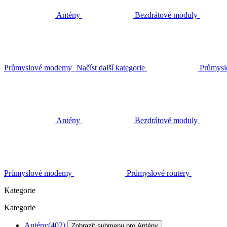
Antény
Bezdrátové moduly
Průmyslové modemy
Načíst další kategorie
Průmysl
Antény
Bezdrátové moduly
Průmyslové modemy
Průmyslové routery
Kategorie
Kategorie
Antény
(402)
Zobrazit submenu pro Antény