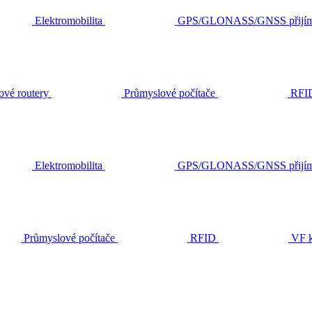
Elektromobilita
GPS/GLONASS/GNSS přijím
ové routery
Průmyslové počítače
RFI
Elektromobilita
GPS/GLONASS/GNSS přijím
Průmyslové počítače
RFID
VF k