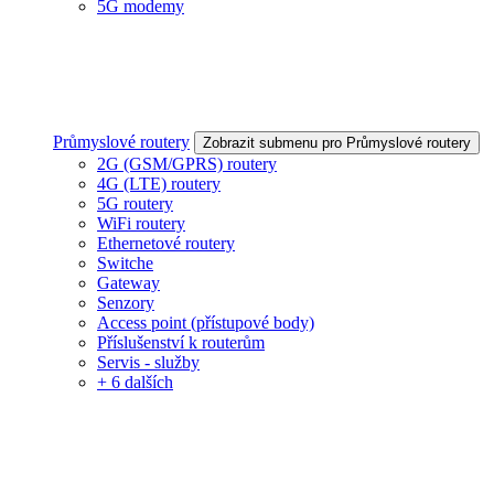
5G modemy
Průmyslové routery
Zobrazit submenu pro Průmyslové routery
2G (GSM/GPRS) routery
4G (LTE) routery
5G routery
WiFi routery
Ethernetové routery
Switche
Gateway
Senzory
Access point (přístupové body)
Příslušenství k routerům
Servis - služby
+ 6 dalších