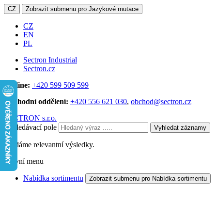
CZ
Zobrazit submenu pro Jazykové mutace
CZ
EN
PL
Sectron Industrial
Sectron.cz
Hotline:
+420 599 509 599
Obchodní oddělení:
+420 556 621 030
,
obchod@sectron.cz
SECTRON s.r.o.
Vyhledávací pole
Vyhledat záznamy
Hledáme relevantní výsledky.
Hlavní menu
Nabídka sortimentu
Zobrazit submenu pro Nabídka sortimentu