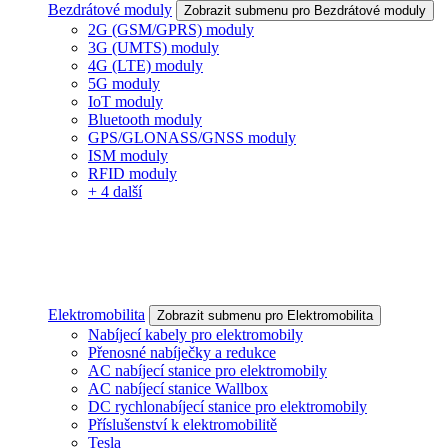
Bezdrátové moduly
Zobrazit submenu pro Bezdrátové moduly
2G (GSM/GPRS) moduly
3G (UMTS) moduly
4G (LTE) moduly
5G moduly
IoT moduly
Bluetooth moduly
GPS/GLONASS/GNSS moduly
ISM moduly
RFID moduly
+ 4 další
Elektromobilita
Zobrazit submenu pro Elektromobilita
Nabíjecí kabely pro elektromobily
Přenosné nabíječky a redukce
AC nabíjecí stanice pro elektromobily
AC nabíjecí stanice Wallbox
DC rychlonabíjecí stanice pro elektromobily
Příslušenství k elektromobilitě
Tesla