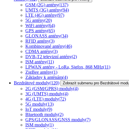
GSM (2G) antény
(137)
UMTS (3G) antény
(94)
LTE (4G) antény
(97)
5G antény
(20)
WiFi antény
(64)
GPS antény
(65)
GLONASS antény
(34)
RFID antény
(3)
Kombinované antény
(46)
CDMA antény
(3)
DVB-T2 televizní antény
(2)
ISM antény
(11)
LPWAN antény - LoRa, Sigfox, 868 MHz
(11)
ZigBee antény
(1)
Základny k anténám
(4)
Bezdrátové moduly
(120)
Zobrazit submenu pro Bezdrátové modu
2G (GSM/GPRS) moduly
(4)
3G (UMTS) moduly
(4)
4G (LTE) moduly
(72)
5G moduly
(13)
IoT moduly
(9)
Bluetooth moduly
(2)
GPS/GLONASS/GNSS moduly
(7)
ISM moduly
(1)