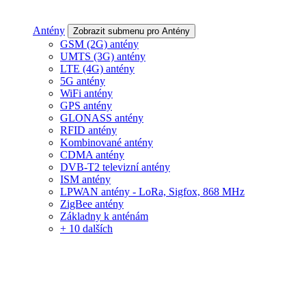
Antény
Zobrazit submenu pro Antény
GSM (2G) antény
UMTS (3G) antény
LTE (4G) antény
5G antény
WiFi antény
GPS antény
GLONASS antény
RFID antény
Kombinované antény
CDMA antény
DVB-T2 televizní antény
ISM antény
LPWAN antény - LoRa, Sigfox, 868 MHz
ZigBee antény
Základny k anténám
+ 10 dalších