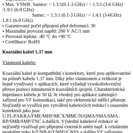
• Max.
VSWR
: Samice: < 1.3:1(0.1-3 GHz) / < 1.5:1 (3-6 GHz)
/1.9:1 (6-9 GHz)
Samec: < 1.3:1 (0.1-3 GHz) / < 1.4:1 (3-6GHz)
1.8:1 (6-9 GHz)
• Garantovaný počet připojení před deformací: 30
• Maximální provozní napětí: 200 V AC/1 min
• Provozní teplota: -40 °C do +90 °C
• Certifikace: RoHS
Koaxiální kabel
1.37 mm
Vlastnosti kabelu:
Koaxiální kabel
je kompatibilní s
konektory
, které jsou aplikovatelné
na průměr kabelu 1.37 mm. Díky jeho vlastnostem a velikosti je
hojně využívaný v aplikacích, které vyžadují vysokofrekvenční
přenos pomocí miniaturních koaxiálních spojení. Charakteristická
impedance kabelu je 50 Ω. Je vhodný pro aplikace zahrnující
zařízení pro VF komunikaci, také pro elektronické měřicí přístroje.
Nejčastěji se využívá pro vytváření kabelových redukcí s osazením
konektorů
jako jsou
U.FL/FAKRA/FME/MHF/MCX/MMC/N/QMA/SMA/SMA-
RP/SMB/SMP/TNC a dalších. Výsledné kabelové redukce se
nejčastěji využívají pro připojení externích antén např. k celulárním
modulům nebo
IoT
/NB-
IoT
/
WiFi
/GNSS a dalším VF zařízením.