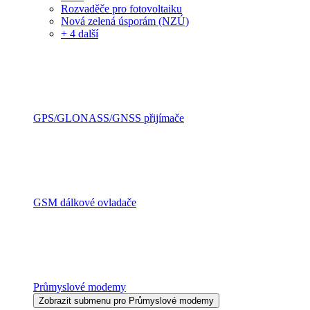
Rozvaděče pro fotovoltaiku
Nová zelená úsporám (NZÚ)
+ 4 další
GPS/GLONASS/GNSS přijímače
GSM dálkové ovladače
Průmyslové modemy
Zobrazit submenu pro Průmyslové modemy