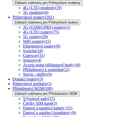
Zobrazit submenu pro Průmyslové modemy
4G (LTE) modemy
(19)
5G modemy
(4)
Průmyslové routery
(201)
Zobrazit submenu pro Průmyslové routery
2G (GSM/GPRS) routery
(1)
4G (LTE) routery
(75)
5G routery
(29)
WiFi routery
(15)
Ethernetové routery
(9)
Switche
(18)
Gateway
(31)
Senzory
(4)
Access point (přístupové body)
(8)
Příslušenství k routerům
(12)
Servis - služby
(9)
Domácí routery
(3)
Průmyslové počítače
(3)
Příslušenství M2M
(100)
Zobrazit submenu pro Příslušenství M2M
Vývojové sady
(15)
Čtečky SIM karet
(3)
Datové a napájecí kabely
(15)
Datové a napájecí konektory
(8)