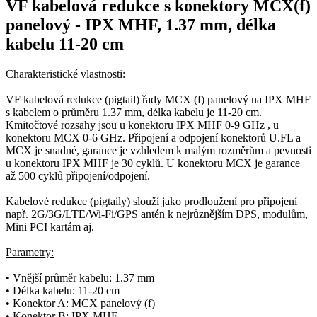
VF
kabelová redukce
s
konektory
MCX(f)
panelový - IPX MHF, 1.37 mm, délka
kabelu 11-20 cm
Charakteristické vlastnosti:
VF
kabelová redukce
(
pigtail
) řady MCX (f) panelový na IPX MHF
s kabelem o průměru 1.37 mm, délka kabelu je 11-20 cm.
Kmitočtové rozsahy jsou u
konektoru
IPX MHF 0-9 GHz , u
konektoru
MCX 0-6 GHz.
Připojení a odpojení
konektorů
U.FL a
MCX je snadné, garance je vzhledem k malým rozměrům a pevnosti
u
konektoru
IPX MHF je 30 cyklů. U
konektoru
MCX je garance
až 500 cyklů připojení/odpojení.
Kabelové redukce (
pigtaily
) slouží jako prodloužení pro připojení
např.
2G
/
3G
/LTE/
Wi-Fi
/
GPS
antén k nejrůznějším DPS, modulům,
Mini PCI kartám aj.
Parametry:
• Vnější průměr kabelu: 1.37 mm
• Délka kabelu: 11-20 cm
•
Konektor
A: MCX panelový (f)
•
Konektor
B: IPX MHF