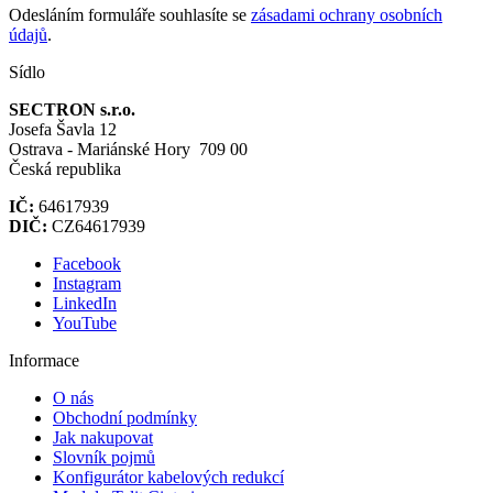
Odesláním formuláře souhlasíte se
zásadami ochrany osobních
údajů
.
Sídlo
SECTRON s.r.o.
Josefa Šavla 12
Ostrava - Mariánské Hory 709 00
Česká republika
IČ:
64617939
DIČ:
CZ64617939
Facebook
Instagram
LinkedIn
YouTube
Informace
O nás
Obchodní podmínky
Jak nakupovat
Slovník pojmů
Konfigurátor kabelových redukcí