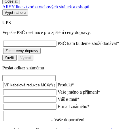
Odeslat
ARSY line - tvorba webových stránek a eshopů
Vyjet nahoru
UPS
Vepište PSČ destinace pro zjištění ceny dopravy.
PSČ kam budeme zboží dodávat
*
Zjistit ceny dopravy
Zavřít
Vybrat
Poslat odkaz známému
Produkt
*
Vaše jméno a příjmení
*
Váš e-mail
*
E-mail známého
*
Vaše doporučení