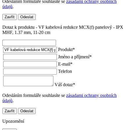
Odesláním formuláře souhlasíte se
zásadami ochrany osobních
údajů
.
Zavřít
Odeslat
Dotaz k produktu - VF kabelová redukce MCX(f) panelový - IPX
MHF, 1.37 mm, 11-20 cm
Produkt
*
Jméno a příjmení
*
E-mail
*
Telefon
Váš dotaz
*
Odesláním formuláře souhlasíte se
zásadami ochrany osobních
údajů
.
Zavřít
Odeslat
Upozornění