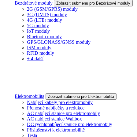
Bezdrátové moduly
Zobrazit submenu pro Bezdrátové moduly
2G (GSM/GPRS) moduly
3G (UMTS) moduly
4G (LTE) moduly
5G moduly
IoT moduly
Bluetooth moduly
GPS/GLONASS/GNSS moduly
ISM moduly
RFID moduly
+ 4 další
Elektromobilita
Zobrazit submenu pro Elektromobilita
Nabíjecí kabely pro elektromobily
Přenosné nabíječky a redukce
AC nabíjecí stanice pro elektromobily
AC nabíjecí stanice Wallbox
DC rychlonabíjecí stanice pro elektromobily
Příslušenství k elektromobilitě
Tesla