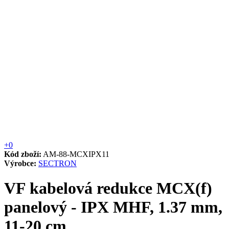
+0
Kód zboží:
AM-88-MCXIPX11
Výrobce:
SECTRON
VF kabelová redukce MCX(f)
panelový - IPX MHF, 1.37 mm,
11-20 cm