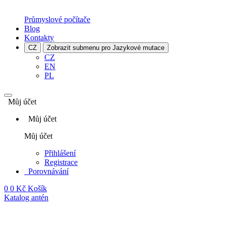
Průmyslové počítače
Blog
Kontakty
CZ
Zobrazit submenu pro Jazykové mutace
CZ
EN
PL
Můj účet
Můj účet
Můj účet
Přihlášení
Registrace
Porovnávání
0
0 Kč
Košík
Katalog antén