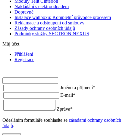
Moduly Telit Cinterion
Nakládání s elektroodpadem
Dopravné
Instalace wallboxu: Kompletní průvodce procesem
Reklamace a odstoupení od smlouvy
Zásady ochrany osobních údajů
Podmínky služby SECTRON NEXUS
Můj účet
Přihlášení
Registrace
Jméno a příjmení
*
E-mail
*
Zpráva
*
Odesláním formuláře souhlasíte se
zásadami ochrany osobních
údajů
.