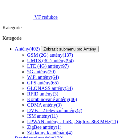
VF redukce
Kategorie
Kategorie
Antény
(402)
Zobrazit submenu pro Antény
GSM (2G) antény
(137)
UMTS (3G) antény
(94)
LTE (4G) antény
(97)
5G antény
(20)
WiFi antény
(64)
GPS antény
(65)
GLONASS antény
(34)
RFID antény
(3)
Kombinované antény
(46)
CDMA antény
(3)
DVB-T2 televizní antény
(2)
ISM antény
(11)
LPWAN antény - LoRa, Sigfox, 868 MHz
(11)
ZigBee antény
(1)
Základny k anténám
(4)