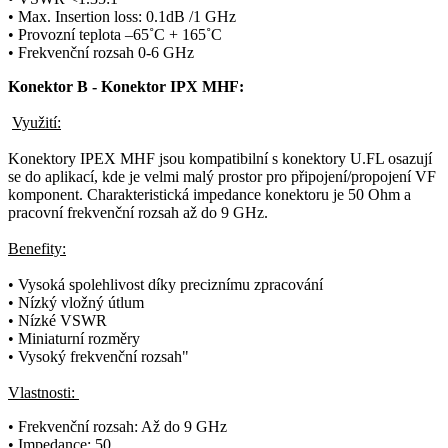
• Max. Insertion loss: 0.1dB /1 GHz
• Provozní teplota –65˚C + 165˚C
• Frekvenční rozsah 0-6 GHz
Konektor
B -
Konektor
IPX MHF:
Využití:
Konektory IPEX MHF jsou kompatibilní s
konektory
U.FL osazují
se do aplikací, kde je velmi malý prostor pro připojení/propojení VF
komponent. Charakteristická impedance
konektoru
je 50 Ohm a
pracovní frekvenční rozsah až do 9 GHz.
Benefity:
• Vysoká spolehlivost díky preciznímu zpracování
• Nízký vložný útlum
• Nízké
VSWR
• Miniaturní rozměry
• Vysoký frekvenční rozsah"
Vlastnosti:
• Frekvenční rozsah: Až do 9 GHz
•
Impedance
: 50