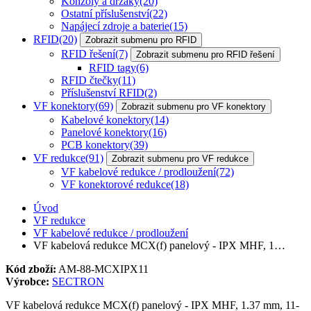
Konzoly a držáky
(20)
Ostatní příslušenství
(22)
Napájecí zdroje a baterie
(15)
RFID
(20)
Zobrazit submenu pro RFID
RFID řešení
(7)
Zobrazit submenu pro RFID řešení
RFID tagy
(6)
RFID čtečky
(11)
Příslušenství RFID
(2)
VF konektory
(69)
Zobrazit submenu pro VF konektory
Kabelové konektory
(14)
Panelové konektory
(16)
PCB konektory
(39)
VF redukce
(91)
Zobrazit submenu pro VF redukce
VF kabelové redukce / prodloužení
(72)
VF konektorové redukce
(18)
Úvod
VF redukce
VF kabelové redukce / prodloužení
VF kabelová redukce MCX(f) panelový - IPX MHF, 1…
Kód zboží:
AM-88-MCXIPX11
Výrobce:
SECTRON
VF kabelová redukce MCX(f) panelový - IPX MHF, 1.37 mm, 11-