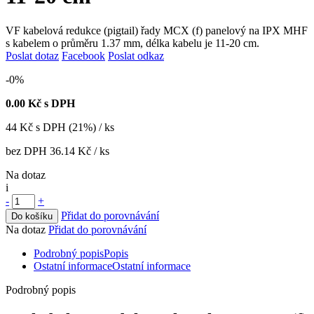
VF kabelová redukce (pigtail) řady MCX (f) panelový na IPX MHF
s kabelem o průměru 1.37 mm, délka kabelu je 11-20 cm.
Poslat dotaz
Facebook
Poslat odkaz
-0%
0.00
Kč s DPH
44
Kč
s DPH (21%) / ks
bez DPH
36.14 Kč
/ ks
Na dotaz
i
-
+
Přidat do porovnávání
Do košíku
Na dotaz
Přidat do porovnávání
Podrobný popis
Popis
Ostatní informace
Ostatní informace
Podrobný popis