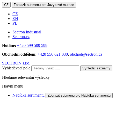
CZ
Zobrazit submenu pro Jazykové mutace
CZ
EN
PL
Sectron Industrial
Sectron.cz
Hotline:
+420 599 509 599
Obchodní oddělení:
+420 556 621 030
,
obchod@sectron.cz
SECTRON s.r.o.
Vyhledávací pole
Vyhledat záznamy
Hledáme relevantní výsledky.
Hlavní menu
Nabídka sortimentu
Zobrazit submenu pro Nabídka sortimentu