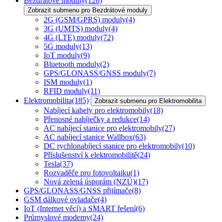
Bezdrátové moduly
(120)
Zobrazit submenu pro Bezdrátové moduly
2G (GSM/GPRS) moduly
(4)
3G (UMTS) moduly
(4)
4G (LTE) moduly
(72)
5G moduly
(13)
IoT moduly
(9)
Bluetooth moduly
(2)
GPS/GLONASS/GNSS moduly
(7)
ISM moduly
(1)
RFID moduly
(11)
Elektromobilita
(185)
Zobrazit submenu pro Elektromobilita
Nabíjecí kabely pro elektromobily
(18)
Přenosné nabíječky a redukce
(14)
AC nabíjecí stanice pro elektromobily
(27)
AC nabíjecí stanice Wallbox
(63)
DC rychlonabíjecí stanice pro elektromobily
(10)
Příslušenství k elektromobilitě
(24)
Tesla
(37)
Rozvaděče pro fotovoltaiku
(1)
Nová zelená úsporám (NZÚ)
(17)
GPS/GLONASS/GNSS přijímače
(8)
GSM dálkové ovladače
(4)
IoT (Internet věcí) a SMART řešení
(6)
Průmyslové modemy
(24)