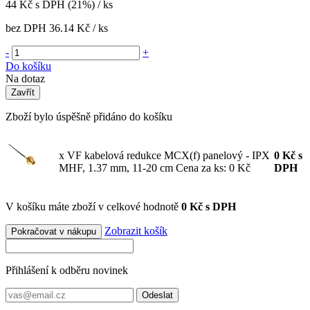
44
Kč
s DPH (21%) / ks
bez DPH
36.14 Kč
/ ks
-
+
Do košíku
Na dotaz
Zavřít
Zboží bylo úspěšně přidáno do košíku
x VF kabelová redukce MCX(f) panelový - IPX
0
Kč
s
MHF, 1.37 mm, 11-20 cm
Cena za ks: 0 Kč
DPH
V košíku máte zboží v celkové hodnotě
0 Kč s DPH
Zobrazit košík
Pokračovat v nákupu
Přihlášení k odběru novinek
Odeslat