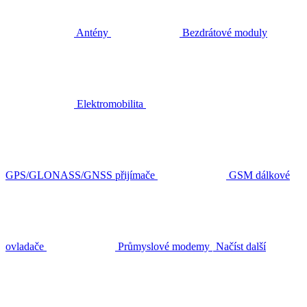
Antény
Bezdrátové moduly
Elektromobilita
GPS/GLONASS/GNSS přijímače
GSM dálkové
ovladače
Průmyslové modemy
Načíst další