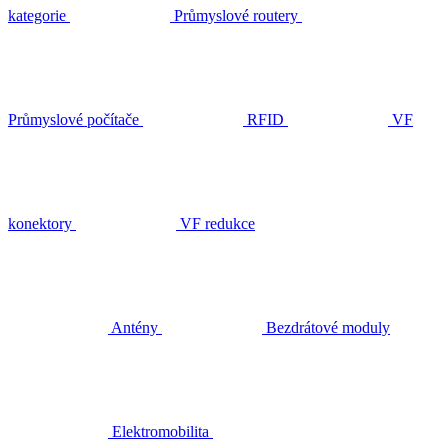
kategorie
Průmyslové routery
Průmyslové počítače
RFID
VF
konektory
VF redukce
Antény
Bezdrátové moduly
Elektromobilita