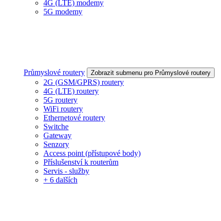
4G (LTE) modemy
5G modemy
Průmyslové routery
Zobrazit submenu pro Průmyslové routery
2G (GSM/GPRS) routery
4G (LTE) routery
5G routery
WiFi routery
Ethernetové routery
Switche
Gateway
Senzory
Access point (přístupové body)
Příslušenství k routerům
Servis - služby
+ 6 dalších