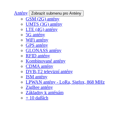
Antény
Zobrazit submenu pro Antény
GSM (2G) antény
UMTS (3G) antény
LTE (4G) antény
5G antény
WiFi antény
GPS antény
GLONASS antény
RFID antény
Kombinované antény
CDMA antény
DVB-T2 televizní antény
ISM antény
LPWAN antény - LoRa, Sigfox, 868 MHz
ZigBee antény
Základny k anténám
+ 10 dalších