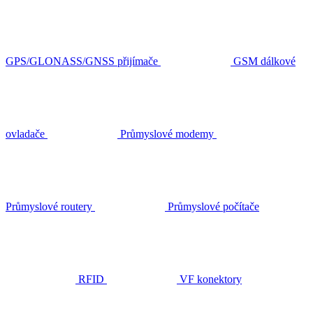
GPS/GLONASS/GNSS přijímače
GSM dálkové
ovladače
Průmyslové modemy
Průmyslové routery
Průmyslové počítače
RFID
VF konektory