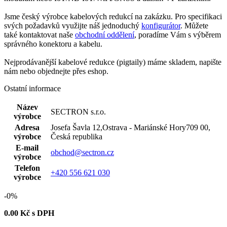
Jsme český výrobce kabelových redukcí na zakázku. Pro specifikaci
svých požadavků využijte náš jednoduchý
konfigurátor
. Můžete
také kontaktovat naše
obchodní oddělení
, poradíme Vám s výběrem
správného
konektoru
a kabelu.
Nejprodávanější kabelové redukce (
pigtaily
) máme skladem, napište
nám nebo objednejte přes eshop.
Ostatní informace
Název
SECTRON s.r.o.
výrobce
Adresa
Josefa Šavla 12,Ostrava - Mariánské Hory709 00,
výrobce
Česká republika
E-mail
obchod@sectron.cz
výrobce
Telefon
+420 556 621 030
výrobce
-0%
0.00
Kč s DPH