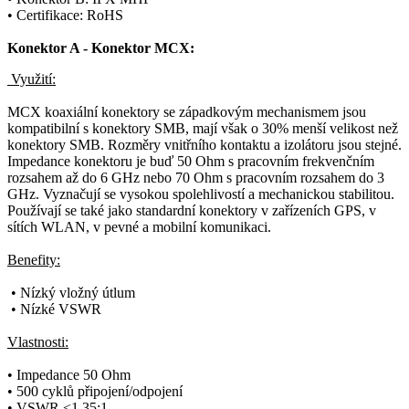
• Certifikace: RoHS
Konektor
A -
Konektor
MCX:
Využití:
MCX koaxiální
konektory
se západkovým mechanismem jsou
kompatibilní s
konektory
SMB, mají však o 30% menší velikost než
konektory
SMB. Rozměry vnitřního kontaktu a izolátoru jsou stejné.
Impedance
konektoru
je buď 50 Ohm s pracovním frekvenčním
rozsahem až do 6 GHz nebo 70 Ohm s pracovním rozsahem do 3
GHz. Vyznačují se vysokou spolehlivostí a mechanickou stabilitou.
Používají se také jako standardní
konektory
v zařízeních
GPS
, v
sítích WLAN, v pevné a mobilní komunikaci.
Benefity:
• Nízký vložný útlum
• Nízké
VSWR
Vlastnosti:
•
Impedance
50 Ohm
• 500 cyklů připojení/odpojení
•
VSWR
<1.35:1