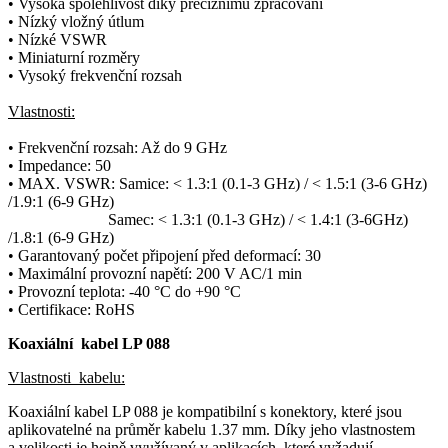
• Vysoká spolehlivost díky preciznímu zpracování
• Nízký vložný útlum
• Nízké
VSWR
• Miniaturní rozměry
• Vysoký frekvenční rozsah
Vlastnosti:
• Frekvenční rozsah: Až do 9 GHz
•
Impedance
: 50
• MAX.
VSWR
:
Samice: < 1.3:1 (0.1-3 GHz) / < 1.5:1 (3-6 GHz)
/1.9:1 (6-9 GHz)
Samec: < 1.3:1 (0.1-3 GHz) / < 1.4:1 (3-6GHz)
/1.8:1 (6-9 GHz)
• Garantovaný počet připojení před deformací: 30
• Maximální provozní napětí: 200 V AC/1 min
• Provozní teplota: -40 °C do +90 °C
• Certifikace:
RoHS
Koaxiální kabel LP 088
Vlastnosti kabelu:
Koaxiální kabel
LP 088 je kompatibilní s
konektory
, které jsou
aplikovatelné na průměr kabelu 1.37 mm. Díky jeho vlastnostem
a velikosti je hojně využívaný v aplikacích, které vyžadují