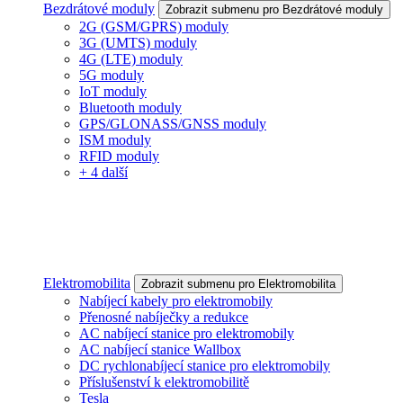
Bezdrátové moduly
Zobrazit submenu pro Bezdrátové moduly
2G (GSM/GPRS) moduly
3G (UMTS) moduly
4G (LTE) moduly
5G moduly
IoT moduly
Bluetooth moduly
GPS/GLONASS/GNSS moduly
ISM moduly
RFID moduly
+ 4 další
Elektromobilita
Zobrazit submenu pro Elektromobilita
Nabíjecí kabely pro elektromobily
Přenosné nabíječky a redukce
AC nabíjecí stanice pro elektromobily
AC nabíjecí stanice Wallbox
DC rychlonabíjecí stanice pro elektromobily
Příslušenství k elektromobilitě
Tesla