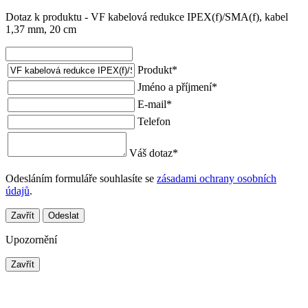
Dotaz k produktu - VF kabelová redukce IPEX(f)/SMA(f), kabel
1,37 mm, 20 cm
Produkt
*
Jméno a příjmení
*
E-mail
*
Telefon
Váš dotaz
*
Odesláním formuláře souhlasíte se
zásadami ochrany osobních
údajů
.
Zavřít
Odeslat
Upozornění
Zavřít