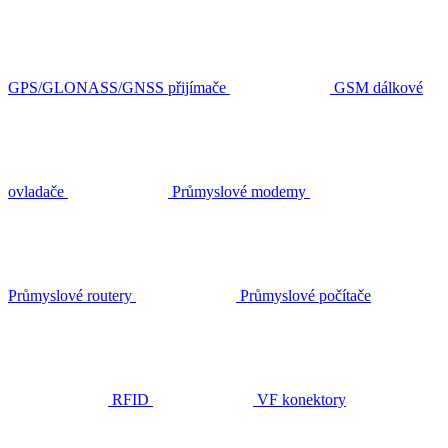
GPS/GLONASS/GNSS přijímače
GSM dálkové
ovladače
Průmyslové modemy
Průmyslové routery
Průmyslové počítače
RFID
VF konektory