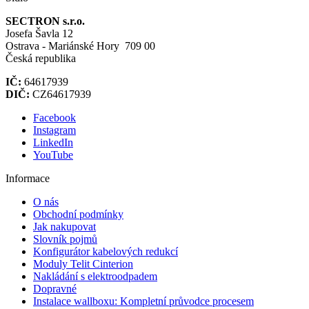
SECTRON s.r.o.
Josefa Šavla 12
Ostrava - Mariánské Hory 709 00
Česká republika
IČ:
64617939
DIČ:
CZ64617939
Facebook
Instagram
LinkedIn
YouTube
Informace
O nás
Obchodní podmínky
Jak nakupovat
Slovník pojmů
Konfigurátor kabelových redukcí
Moduly Telit Cinterion
Nakládání s elektroodpadem
Dopravné
Instalace wallboxu: Kompletní průvodce procesem