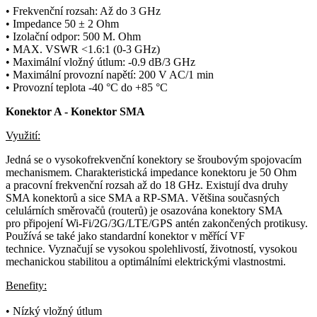
• Frekvenční rozsah: Až do 3 GHz
•
Impedance
50 ± 2 Ohm
• Izolační odpor: 500 M. Ohm
• MAX.
VSWR
<1.6:1 (0-3 GHz)
• Maximální vložný útlum: -0.9 dB/3 GHz
• Maximální provozní napětí: 200 V AC/1 min
• Provozní teplota -40 °C do +85 °C
Konektor
A -
Konektor
SMA
Využití:
Jedná se o vysokofrekvenční
konektory
se šroubovým spojovacím
mechanismem. Charakteristická impedance
konektoru
je 50 Ohm
a pracovní frekvenční rozsah až do 18 GHz. Existují dva druhy
SMA
konektorů
a sice SMA a RP-SMA. Většina současných
celulárních směrovačů (
routerů
) je osazována
konektory
SMA
pro připojení
Wi-Fi
/
2G
/
3G
/LTE/
GPS
antén zakončených protikusy.
Používá se také jako standardní
konektor
v měřící VF
technice.
Vyznačují se vysokou spolehlivostí, životností, vysokou
mechanickou stabilitou a optimálními elektrickými vlastnostmi.
Benefity:
• Nízký vložný útlum