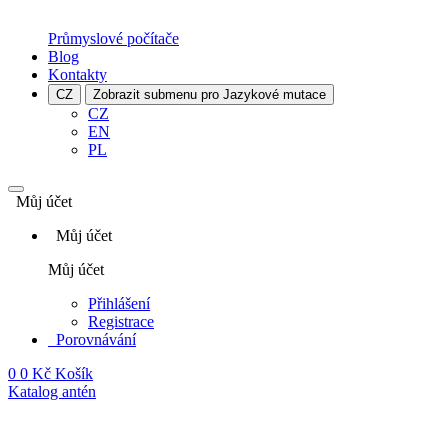
Průmyslové počítače
Blog
Kontakty
CZ
Zobrazit submenu pro Jazykové mutace
CZ
EN
PL
Můj účet
Můj účet
Můj účet
Přihlášení
Registrace
Porovnávání
0
0 Kč
Košík
Katalog antén