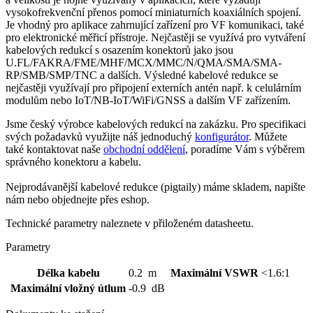
vysokofrekvenční přenos pomocí miniaturních koaxiálních spojení.
Je vhodný pro aplikace zahrnující zařízení pro VF komunikaci, také
pro elektronické měřicí přístroje. Nejčastěji se využívá pro vytváření
kabelových redukcí s osazením
konektorů
jako jsou
U.FL/FAKRA/FME/MHF/MCX/MMC/N/QMA/SMA/SMA-
RP/SMB/SMP/TNC a dalších. Výsledné kabelové redukce se
nejčastěji využívají pro připojení externích antén např. k celulárním
modulům nebo
IoT
/NB-
IoT
/
WiFi
/GNSS a dalším VF zařízením.
Jsme český výrobce kabelových redukcí na zakázku. Pro specifikaci
svých požadavků využijte náš jednoduchý
konfigurátor
. Můžete
také kontaktovat naše
obchodní oddělení
, poradíme Vám s výběrem
správného
konektoru
a kabelu.
Nejprodávanější kabelové redukce (
pigtaily
) máme skladem, napište
nám nebo objednejte přes eshop.
Technické parametry naleznete v přiloženém datasheetu.
Parametry
Délka kabelu
0.2 m
Maximální VSWR
<1.6:1
Maximální vložný útlum
-0.9 dB