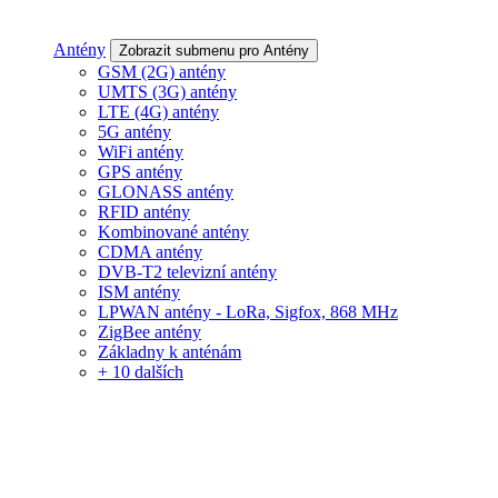
Antény
Zobrazit submenu pro Antény
GSM (2G) antény
UMTS (3G) antény
LTE (4G) antény
5G antény
WiFi antény
GPS antény
GLONASS antény
RFID antény
Kombinované antény
CDMA antény
DVB-T2 televizní antény
ISM antény
LPWAN antény - LoRa, Sigfox, 868 MHz
ZigBee antény
Základny k anténám
+ 10 dalších