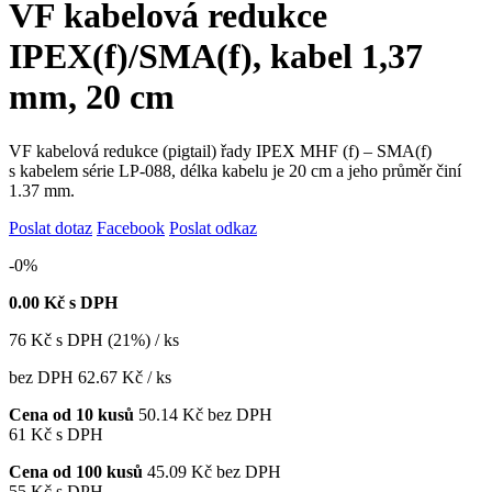
VF kabelová redukce
IPEX(f)/SMA(f), kabel 1,37
mm, 20 cm
VF kabelová redukce (pigtail) řady IPEX MHF (f) – SMA(f)
s kabelem série LP-088, délka kabelu je 20 cm a jeho průměr činí
1.37 mm.
Poslat dotaz
Facebook
Poslat odkaz
-0%
0.00
Kč s DPH
76
Kč
s DPH (21%) / ks
bez DPH
62.67 Kč
/ ks
Cena od 10 kusů
50.14 Kč
bez DPH
61 Kč
s DPH
Cena od 100 kusů
45.09 Kč
bez DPH
55 Kč
s DPH