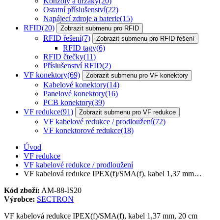
Konzoly a držáky
(20)
Ostatní příslušenství
(22)
Napájecí zdroje a baterie
(15)
RFID
(20)
Zobrazit submenu pro RFID
RFID řešení
(7)
Zobrazit submenu pro RFID řešení
RFID tagy
(6)
RFID čtečky
(11)
Příslušenství RFID
(2)
VF konektory
(69)
Zobrazit submenu pro VF konektory
Kabelové konektory
(14)
Panelové konektory
(16)
PCB konektory
(39)
VF redukce
(91)
Zobrazit submenu pro VF redukce
VF kabelové redukce / prodloužení
(72)
VF konektorové redukce
(18)
Úvod
VF redukce
VF kabelové redukce / prodloužení
VF kabelová redukce IPEX(f)/SMA(f), kabel 1,37 mm…
Kód zboží:
AM-88-IS20
Výrobce:
SECTRON
VF kabelová redukce IPEX(f)/SMA(f), kabel 1,37 mm, 20 cm