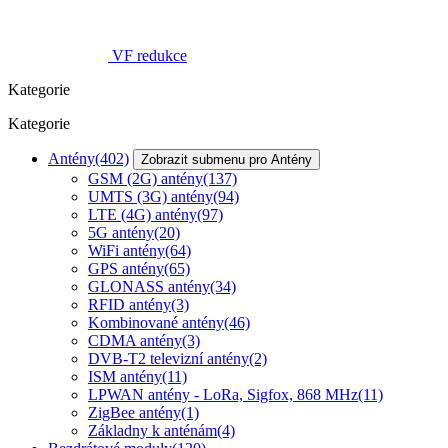
VF redukce
Kategorie
Kategorie
Antény
(402)
Zobrazit submenu pro Antény
GSM (2G) antény
(137)
UMTS (3G) antény
(94)
LTE (4G) antény
(97)
5G antény
(20)
WiFi antény
(64)
GPS antény
(65)
GLONASS antény
(34)
RFID antény
(3)
Kombinované antény
(46)
CDMA antény
(3)
DVB-T2 televizní antény
(2)
ISM antény
(11)
LPWAN antény - LoRa, Sigfox, 868 MHz
(11)
ZigBee antény
(1)
Základny k anténám
(4)