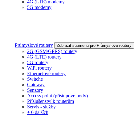
4G (LTE) modemy
5G modemy
Průmyslové routery
Zobrazit submenu pro Průmyslové routery
2G (GSM/GPRS) routery
4G (LTE) routery
5G routery
WiFi routery
Ethernetové routery
Switche
Gateway
Senzory
Access point (přístupové body)
Příslušenství k routerům
Servis - služby
+ 6 dalších