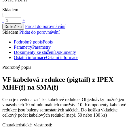
Skladem
i
-
+
Přidat do porovnávání
Do košíku
Skladem
Přidat do porovnávání
Podrobný popis
Popis
Parametry
Parametry
Dokumenty ke stažení
Dokumenty
Ostatní informace
Ostatní informace
Podrobný popis
VF
kabelová redukce
(
pigtail
) z IPEX
MHF(f) na SMA(f)
Cena je uvedena za 1 ks kabelové redukce. Objednávky možné jen
v násobcích 10 od minimálních množství 10. Komponenty kabelové
redukce jsou baleny samostatných sáčcích. Do košíku vkládejte
celkový počet kabelových redukcí (např. 50 nebo 130 ks)
Charakteristické vlastnosti: