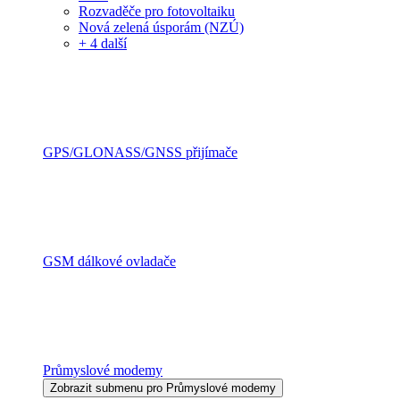
Rozvaděče pro fotovoltaiku
Nová zelená úsporám (NZÚ)
+ 4 další
GPS/GLONASS/GNSS přijímače
GSM dálkové ovladače
Průmyslové modemy
Zobrazit submenu pro Průmyslové modemy