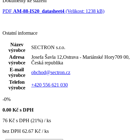
Dokumenty ke stažení
PDF
AM-88-IS20_datasheet4
(Velikost: 1238 kB)
Ostatní informace
Název
SECTRON s.r.o.
výrobce
Adresa
Josefa Šavla 12,Ostrava - Mariánské Hory709 00,
výrobce
Česká republika
E-mail
obchod@sectron.cz
výrobce
Telefon
+420 556 621 030
výrobce
-0%
0.00
Kč s DPH
76
Kč
s DPH (21%) / ks
bez DPH
62.67 Kč
/ ks