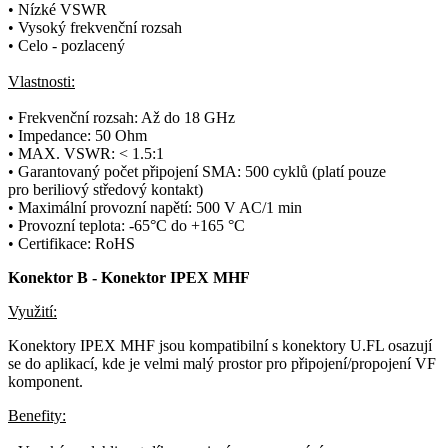
• Nízké
VSWR
• Vysoký frekvenční rozsah
• Celo - pozlacený
Vlastnosti:
• Frekvenční rozsah: Až do 18 GHz
•
Impedance
: 50
Ohm
• MAX.
VSWR
: < 1.5:1
• Garantovaný počet připojení SMA: 500 cyklů (platí pouze
pro beriliový středový kontakt)
• Maximální provozní napětí: 500 V AC/1 min
• Provozní teplota: -65°C do +165 °C
• Certifikace:
RoHS
Konektor
B -
Konektor
IPEX MHF
Využití:
Konektory IPEX MHF jsou kompatibilní s
konektory
U.FL osazují
se do aplikací, kde je velmi malý prostor pro připojení/propojení VF
komponent.
Benefity: