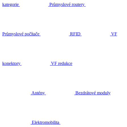
kategorie
Průmyslové routery
Průmyslové počítače
RFID
VF
konektory
VF redukce
Antény
Bezdrátové moduly
Elektromobilita