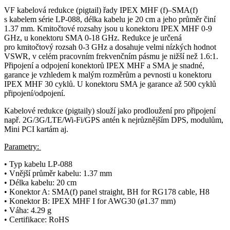
VF
kabelová redukce
(
pigtail
) řady IPEX MHF (f)–SMA(f)
s kabelem série LP-088, délka kabelu je 20 cm a jeho průměr činí
1.37 mm. Kmitočtové rozsahy jsou u
konektoru
IPEX MHF 0-9
GHz, u
konektoru
SMA 0-18 GHz. Redukce je určená
pro kmitočtový rozsah 0-3 GHz a dosahuje velmi nízkých hodnot
VSWR
, v celém pracovním
frekvenčním pásmu
je nižší než 1.6:1.
Připojení a odpojení
konektorů
IPEX MHF a SMA je snadné,
garance je vzhledem k malým rozměrům a pevnosti u
konektoru
IPEX MHF 30 cyklů. U
konektoru
SMA je garance až 500 cyklů
připojení/odpojení.
Kabelové redukce (
pigtaily
) slouží jako prodloužení pro připojení
např.
2G
/
3G
/LTE/
Wi-Fi
/
GPS
antén k nejrůznějším DPS, modulům,
Mini PCI kartám aj.
Parametry:
• Typ kabelu LP-088
• Vnější průměr kabelu: 1.37 mm
• Délka kabelu: 20 cm
•
Konektor
A:
SMA(f) panel straight, BH for RG178 cable, H8
•
Konektor
B:
IPEX MHF I for AWG30 (ø1.37 mm)
• Váha: 4.29 g
• Certifikace: RoHS