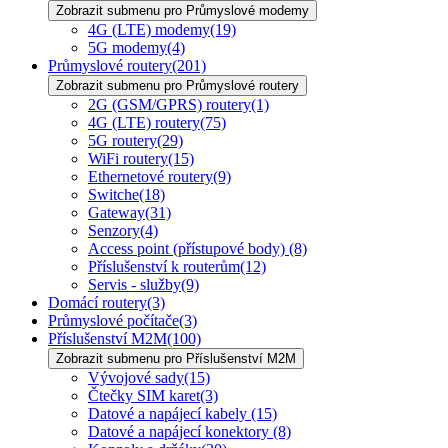
Zobrazit submenu pro Průmyslové modemy
4G (LTE) modemy
(19)
5G modemy
(4)
Průmyslové routery
(201)
Zobrazit submenu pro Průmyslové routery
2G (GSM/GPRS) routery
(1)
4G (LTE) routery
(75)
5G routery
(29)
WiFi routery
(15)
Ethernetové routery
(9)
Switche
(18)
Gateway
(31)
Senzory
(4)
Access point (přístupové body)
(8)
Příslušenství k routerům
(12)
Servis - služby
(9)
Domácí routery
(3)
Průmyslové počítače
(3)
Příslušenství M2M
(100)
Zobrazit submenu pro Příslušenství M2M
Vývojové sady
(15)
Čtečky SIM karet
(3)
Datové a napájecí kabely
(15)
Datové a napájecí konektory
(8)