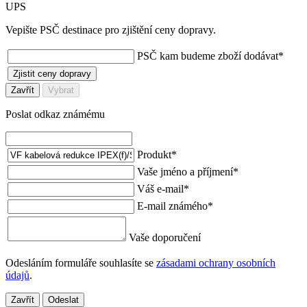
UPS
Vepište PSČ destinace pro zjištění ceny dopravy.
PSČ kam budeme zboží dodávat
*
Zjistit ceny dopravy
Zavřít
Vybrat
Poslat odkaz známému
Produkt
*
Vaše jméno a příjmení
*
Váš e-mail
*
E-mail známého
*
Vaše doporučení
Odesláním formuláře souhlasíte se
zásadami ochrany osobních
údajů
.
Zavřít
Odeslat