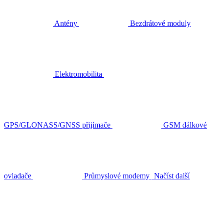
Antény
Bezdrátové moduly
Elektromobilita
GPS/GLONASS/GNSS přijímače
GSM dálkové
ovladače
Průmyslové modemy
Načíst další