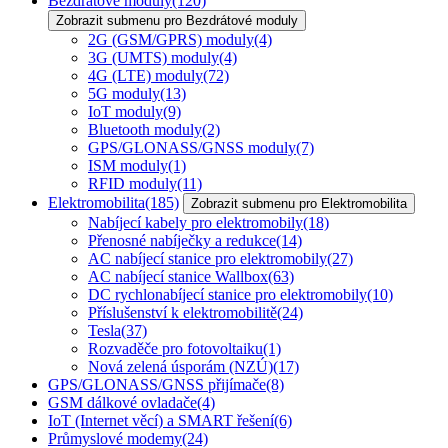
Bezdrátové moduly
(120)
Zobrazit submenu pro Bezdrátové moduly
2G (GSM/GPRS) moduly
(4)
3G (UMTS) moduly
(4)
4G (LTE) moduly
(72)
5G moduly
(13)
IoT moduly
(9)
Bluetooth moduly
(2)
GPS/GLONASS/GNSS moduly
(7)
ISM moduly
(1)
RFID moduly
(11)
Elektromobilita
(185)
Zobrazit submenu pro Elektromobilita
Nabíjecí kabely pro elektromobily
(18)
Přenosné nabíječky a redukce
(14)
AC nabíjecí stanice pro elektromobily
(27)
AC nabíjecí stanice Wallbox
(63)
DC rychlonabíjecí stanice pro elektromobily
(10)
Příslušenství k elektromobilitě
(24)
Tesla
(37)
Rozvaděče pro fotovoltaiku
(1)
Nová zelená úsporám (NZÚ)
(17)
GPS/GLONASS/GNSS přijímače
(8)
GSM dálkové ovladače
(4)
IoT (Internet věcí) a SMART řešení
(6)
Průmyslové modemy
(24)