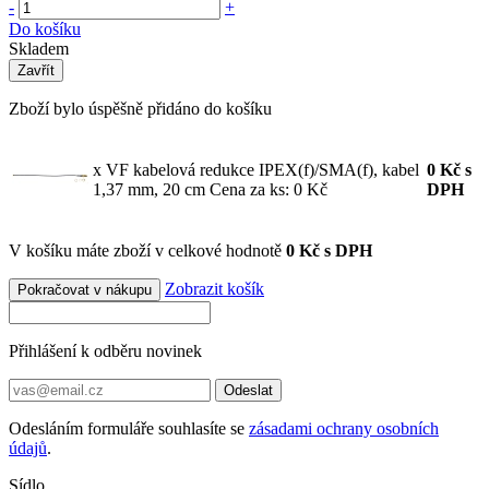
-
+
Do košíku
Skladem
Zavřít
Zboží bylo úspěšně přidáno do košíku
x VF kabelová redukce IPEX(f)/SMA(f), kabel
0
Kč
s
1,37 mm, 20 cm
Cena za ks: 0 Kč
DPH
V košíku máte zboží v celkové hodnotě
0 Kč s DPH
Zobrazit košík
Pokračovat v nákupu
Přihlášení k odběru novinek
Odeslat
Odesláním formuláře souhlasíte se
zásadami ochrany osobních
údajů
.
Sídlo