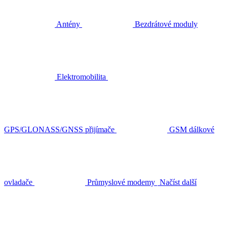
Antény
Bezdrátové moduly
Elektromobilita
GPS/GLONASS/GNSS přijímače
GSM dálkové
ovladače
Průmyslové modemy
Načíst další