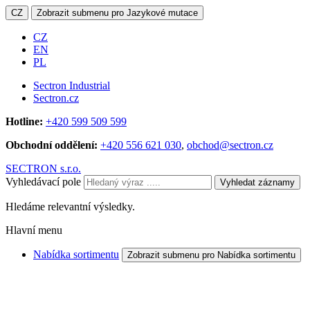
CZ
Zobrazit submenu pro Jazykové mutace
CZ
EN
PL
Sectron Industrial
Sectron.cz
Hotline:
+420 599 509 599
Obchodní oddělení:
+420 556 621 030
,
obchod@sectron.cz
SECTRON s.r.o.
Vyhledávací pole
Vyhledat záznamy
Hledáme relevantní výsledky.
Hlavní menu
Nabídka sortimentu
Zobrazit submenu pro Nabídka sortimentu