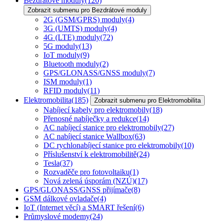
Bezdrátové moduly
(120)
Zobrazit submenu pro Bezdrátové moduly
2G (GSM/GPRS) moduly
(4)
3G (UMTS) moduly
(4)
4G (LTE) moduly
(72)
5G moduly
(13)
IoT moduly
(9)
Bluetooth moduly
(2)
GPS/GLONASS/GNSS moduly
(7)
ISM moduly
(1)
RFID moduly
(11)
Elektromobilita
(185)
Zobrazit submenu pro Elektromobilita
Nabíjecí kabely pro elektromobily
(18)
Přenosné nabíječky a redukce
(14)
AC nabíjecí stanice pro elektromobily
(27)
AC nabíjecí stanice Wallbox
(63)
DC rychlonabíjecí stanice pro elektromobily
(10)
Příslušenství k elektromobilitě
(24)
Tesla
(37)
Rozvaděče pro fotovoltaiku
(1)
Nová zelená úsporám (NZÚ)
(17)
GPS/GLONASS/GNSS přijímače
(8)
GSM dálkové ovladače
(4)
IoT (Internet věcí) a SMART řešení
(6)
Průmyslové modemy
(24)