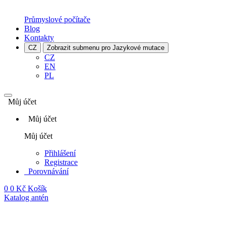
Průmyslové počítače
Blog
Kontakty
CZ
Zobrazit submenu pro Jazykové mutace
CZ
EN
PL
Můj účet
Můj účet
Můj účet
Přihlášení
Registrace
Porovnávání
0
0 Kč
Košík
Katalog antén