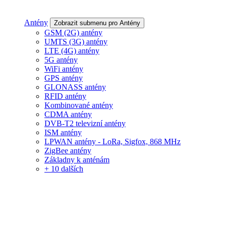
Antény
Zobrazit submenu pro Antény
GSM (2G) antény
UMTS (3G) antény
LTE (4G) antény
5G antény
WiFi antény
GPS antény
GLONASS antény
RFID antény
Kombinované antény
CDMA antény
DVB-T2 televizní antény
ISM antény
LPWAN antény - LoRa, Sigfox, 868 MHz
ZigBee antény
Základny k anténám
+ 10 dalších