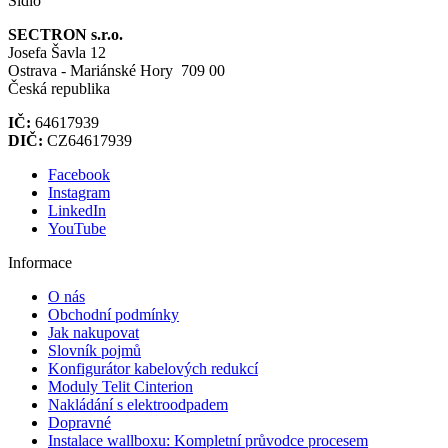
Sídlo
SECTRON s.r.o.
Josefa Šavla 12
Ostrava - Mariánské Hory 709 00
Česká republika
IČ:
64617939
DIČ:
CZ64617939
Facebook
Instagram
LinkedIn
YouTube
Informace
O nás
Obchodní podmínky
Jak nakupovat
Slovník pojmů
Konfigurátor kabelových redukcí
Moduly Telit Cinterion
Nakládání s elektroodpadem
Dopravné
Instalace wallboxu: Kompletní průvodce procesem