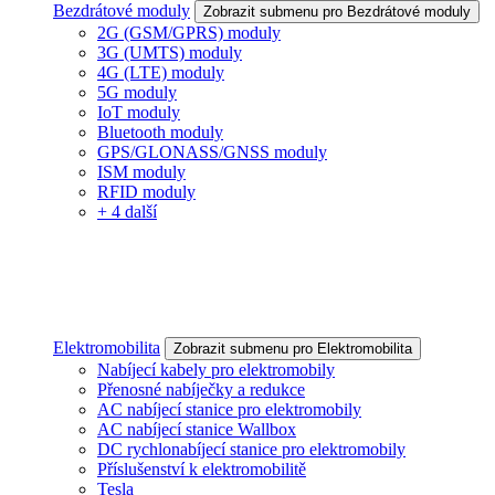
Bezdrátové moduly
Zobrazit submenu pro Bezdrátové moduly
2G (GSM/GPRS) moduly
3G (UMTS) moduly
4G (LTE) moduly
5G moduly
IoT moduly
Bluetooth moduly
GPS/GLONASS/GNSS moduly
ISM moduly
RFID moduly
+ 4 další
Elektromobilita
Zobrazit submenu pro Elektromobilita
Nabíjecí kabely pro elektromobily
Přenosné nabíječky a redukce
AC nabíjecí stanice pro elektromobily
AC nabíjecí stanice Wallbox
DC rychlonabíjecí stanice pro elektromobily
Příslušenství k elektromobilitě
Tesla