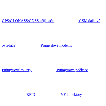
GPS/GLONASS/GNSS přijímače
GSM dálkové
ovladače
Průmyslové modemy
Průmyslové routery
Průmyslové počítače
RFID
VF konektory