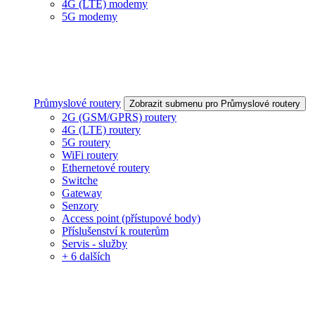
4G (LTE) modemy
5G modemy
Průmyslové routery
Zobrazit submenu pro Průmyslové routery
2G (GSM/GPRS) routery
4G (LTE) routery
5G routery
WiFi routery
Ethernetové routery
Switche
Gateway
Senzory
Access point (přístupové body)
Příslušenství k routerům
Servis - služby
+ 6 dalších