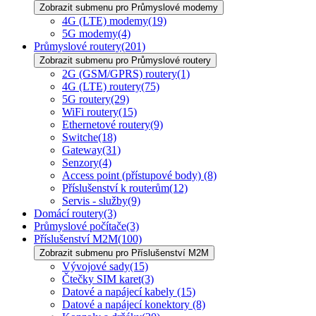
Zobrazit submenu pro Průmyslové modemy
4G (LTE) modemy
(19)
5G modemy
(4)
Průmyslové routery
(201)
Zobrazit submenu pro Průmyslové routery
2G (GSM/GPRS) routery
(1)
4G (LTE) routery
(75)
5G routery
(29)
WiFi routery
(15)
Ethernetové routery
(9)
Switche
(18)
Gateway
(31)
Senzory
(4)
Access point (přístupové body)
(8)
Příslušenství k routerům
(12)
Servis - služby
(9)
Domácí routery
(3)
Průmyslové počítače
(3)
Příslušenství M2M
(100)
Zobrazit submenu pro Příslušenství M2M
Vývojové sady
(15)
Čtečky SIM karet
(3)
Datové a napájecí kabely
(15)
Datové a napájecí konektory
(8)