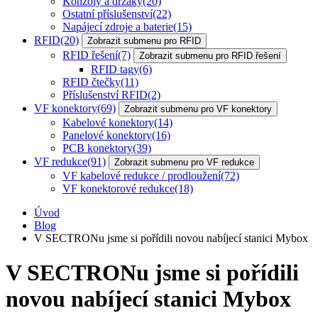
Konzoly a držáky
(20)
Ostatní příslušenství
(22)
Napájecí zdroje a baterie
(15)
RFID
(20)
Zobrazit submenu pro RFID
RFID řešení
(7)
Zobrazit submenu pro RFID řešení
RFID tagy
(6)
RFID čtečky
(11)
Příslušenství RFID
(2)
VF konektory
(69)
Zobrazit submenu pro VF konektory
Kabelové konektory
(14)
Panelové konektory
(16)
PCB konektory
(39)
VF redukce
(91)
Zobrazit submenu pro VF redukce
VF kabelové redukce / prodloužení
(72)
VF konektorové redukce
(18)
Úvod
Blog
V SECTRONu jsme si pořídili novou nabíjecí stanici Mybox
V SECTRONu jsme si pořídili
novou nabíjecí stanici Mybox