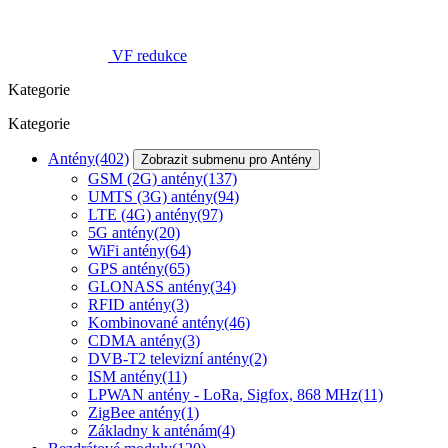
VF redukce
Kategorie
Kategorie
Antény
(402)
Zobrazit submenu pro Antény
GSM (2G) antény
(137)
UMTS (3G) antény
(94)
LTE (4G) antény
(97)
5G antény
(20)
WiFi antény
(64)
GPS antény
(65)
GLONASS antény
(34)
RFID antény
(3)
Kombinované antény
(46)
CDMA antény
(3)
DVB-T2 televizní antény
(2)
ISM antény
(11)
LPWAN antény - LoRa, Sigfox, 868 MHz
(11)
ZigBee antény
(1)
Základny k anténám
(4)