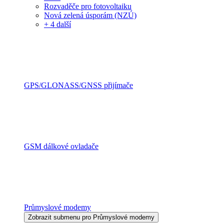
Rozvaděče pro fotovoltaiku
Nová zelená úsporám (NZÚ)
+ 4 další
GPS/GLONASS/GNSS přijímače
GSM dálkové ovladače
Průmyslové modemy
Zobrazit submenu pro Průmyslové modemy