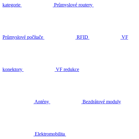
kategorie
Průmyslové routery
Průmyslové počítače
RFID
VF
konektory
VF redukce
Antény
Bezdrátové moduly
Elektromobilita