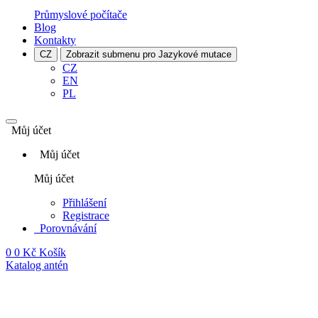
Průmyslové počítače
Blog
Kontakty
CZ
Zobrazit submenu pro Jazykové mutace
CZ
EN
PL
Můj účet
Můj účet
Můj účet
Přihlášení
Registrace
Porovnávání
0
0 Kč
Košík
Katalog antén