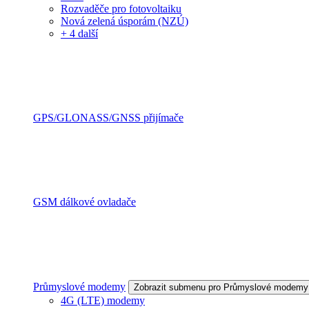
Rozvaděče pro fotovoltaiku
Nová zelená úsporám (NZÚ)
+ 4 další
GPS/GLONASS/GNSS přijímače
GSM dálkové ovladače
Průmyslové modemy
Zobrazit submenu pro Průmyslové modemy
4G (LTE) modemy