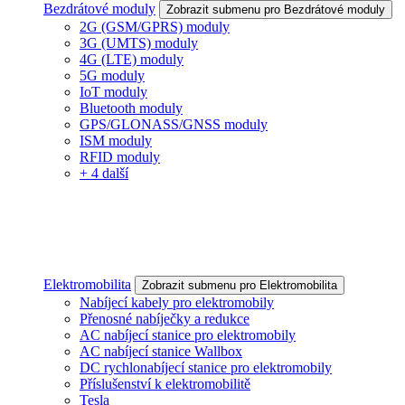
Bezdrátové moduly
Zobrazit submenu pro Bezdrátové moduly
2G (GSM/GPRS) moduly
3G (UMTS) moduly
4G (LTE) moduly
5G moduly
IoT moduly
Bluetooth moduly
GPS/GLONASS/GNSS moduly
ISM moduly
RFID moduly
+ 4 další
Elektromobilita
Zobrazit submenu pro Elektromobilita
Nabíjecí kabely pro elektromobily
Přenosné nabíječky a redukce
AC nabíjecí stanice pro elektromobily
AC nabíjecí stanice Wallbox
DC rychlonabíjecí stanice pro elektromobily
Příslušenství k elektromobilitě
Tesla