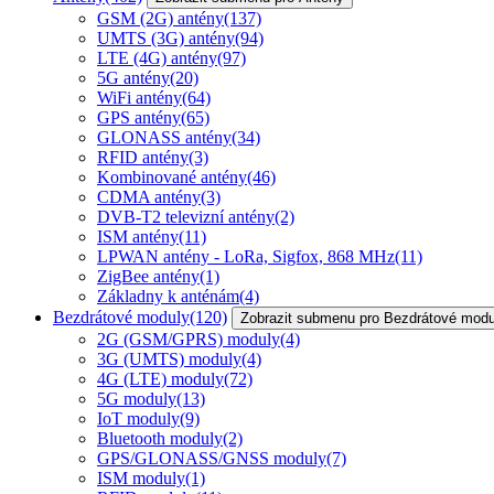
GSM (2G) antény
(137)
UMTS (3G) antény
(94)
LTE (4G) antény
(97)
5G antény
(20)
WiFi antény
(64)
GPS antény
(65)
GLONASS antény
(34)
RFID antény
(3)
Kombinované antény
(46)
CDMA antény
(3)
DVB-T2 televizní antény
(2)
ISM antény
(11)
LPWAN antény - LoRa, Sigfox, 868 MHz
(11)
ZigBee antény
(1)
Základny k anténám
(4)
Bezdrátové moduly
(120)
Zobrazit submenu pro Bezdrátové modu
2G (GSM/GPRS) moduly
(4)
3G (UMTS) moduly
(4)
4G (LTE) moduly
(72)
5G moduly
(13)
IoT moduly
(9)
Bluetooth moduly
(2)
GPS/GLONASS/GNSS moduly
(7)
ISM moduly
(1)