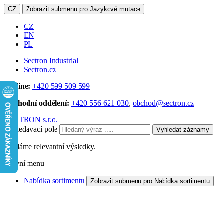
CZ
Zobrazit submenu pro Jazykové mutace
CZ
EN
PL
Sectron Industrial
Sectron.cz
Hotline:
+420 599 509 599
Obchodní oddělení:
+420 556 621 030
,
obchod@sectron.cz
SECTRON s.r.o.
Vyhledávací pole
Vyhledat záznamy
Hledáme relevantní výsledky.
Hlavní menu
Nabídka sortimentu
Zobrazit submenu pro Nabídka sortimentu