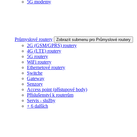
5G modemy
Průmyslové routery
Zobrazit submenu pro Průmyslové routery
2G (GSM/GPRS) routery
4G (LTE) routery
5G routery
WiFi routery
Ethernetové routery
Switche
Gateway
Senzory
Access point (přístupové body)
Příslušenství k routerům
Servis - služby
+ 6 dalších