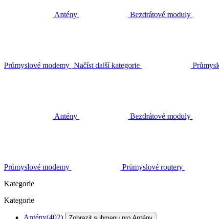
Antény
Bezdrátové moduly
Průmyslové modemy
Načíst další kategorie
Průmysl
Antény
Bezdrátové moduly
Průmyslové modemy
Průmyslové routery
Kategorie
Kategorie
Antény
(402)
Zobrazit submenu pro Antény