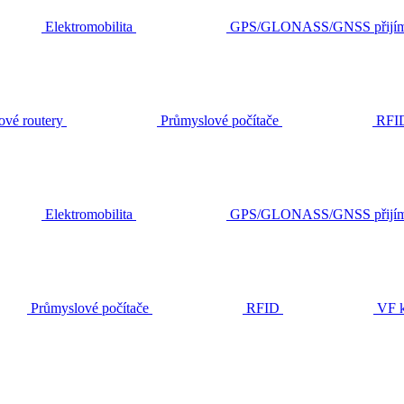
Elektromobilita
GPS/GLONASS/GNSS přijím
ové routery
Průmyslové počítače
RFI
Elektromobilita
GPS/GLONASS/GNSS přijím
Průmyslové počítače
RFID
VF k