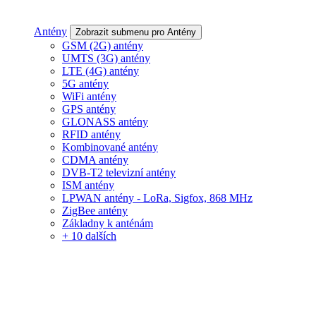
Antény
Zobrazit submenu pro Antény
GSM (2G) antény
UMTS (3G) antény
LTE (4G) antény
5G antény
WiFi antény
GPS antény
GLONASS antény
RFID antény
Kombinované antény
CDMA antény
DVB-T2 televizní antény
ISM antény
LPWAN antény - LoRa, Sigfox, 868 MHz
ZigBee antény
Základny k anténám
+ 10 dalších