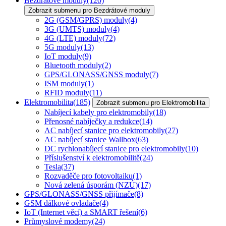
Bezdrátové moduly
(120)
Zobrazit submenu pro Bezdrátové moduly
2G (GSM/GPRS) moduly
(4)
3G (UMTS) moduly
(4)
4G (LTE) moduly
(72)
5G moduly
(13)
IoT moduly
(9)
Bluetooth moduly
(2)
GPS/GLONASS/GNSS moduly
(7)
ISM moduly
(1)
RFID moduly
(11)
Elektromobilita
(185)
Zobrazit submenu pro Elektromobilita
Nabíjecí kabely pro elektromobily
(18)
Přenosné nabíječky a redukce
(14)
AC nabíjecí stanice pro elektromobily
(27)
AC nabíjecí stanice Wallbox
(63)
DC rychlonabíjecí stanice pro elektromobily
(10)
Příslušenství k elektromobilitě
(24)
Tesla
(37)
Rozvaděče pro fotovoltaiku
(1)
Nová zelená úsporám (NZÚ)
(17)
GPS/GLONASS/GNSS přijímače
(8)
GSM dálkové ovladače
(4)
IoT (Internet věcí) a SMART řešení
(6)
Průmyslové modemy
(24)