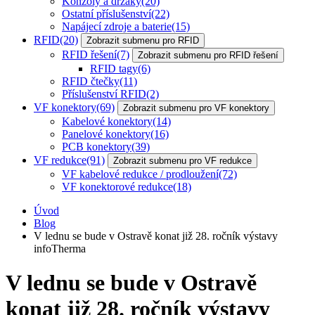
Konzoly a držáky
(20)
Ostatní příslušenství
(22)
Napájecí zdroje a baterie
(15)
RFID
(20)
Zobrazit submenu pro RFID
RFID řešení
(7)
Zobrazit submenu pro RFID řešení
RFID tagy
(6)
RFID čtečky
(11)
Příslušenství RFID
(2)
VF konektory
(69)
Zobrazit submenu pro VF konektory
Kabelové konektory
(14)
Panelové konektory
(16)
PCB konektory
(39)
VF redukce
(91)
Zobrazit submenu pro VF redukce
VF kabelové redukce / prodloužení
(72)
VF konektorové redukce
(18)
Úvod
Blog
V lednu se bude v Ostravě konat již 28. ročník výstavy
infoTherma
V lednu se bude v Ostravě
konat již 28. ročník výstavy