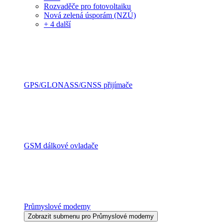
Rozvaděče pro fotovoltaiku
Nová zelená úsporám (NZÚ)
+ 4 další
GPS/GLONASS/GNSS přijímače
GSM dálkové ovladače
Průmyslové modemy
Zobrazit submenu pro Průmyslové modemy