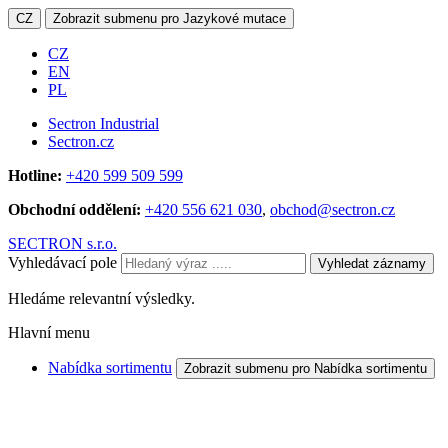
CZ
Zobrazit submenu pro Jazykové mutace
CZ
EN
PL
Sectron Industrial
Sectron.cz
Hotline:
+420 599 509 599
Obchodní oddělení:
+420 556 621 030
,
obchod@sectron.cz
SECTRON s.r.o.
Vyhledávací pole
Vyhledat záznamy
Hledáme relevantní výsledky.
Hlavní menu
Nabídka sortimentu
Zobrazit submenu pro Nabídka sortimentu