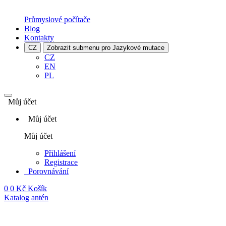
Průmyslové počítače
Blog
Kontakty
CZ
Zobrazit submenu pro Jazykové mutace
CZ
EN
PL
Můj účet
Můj účet
Můj účet
Přihlášení
Registrace
Porovnávání
0
0 Kč
Košík
Katalog antén