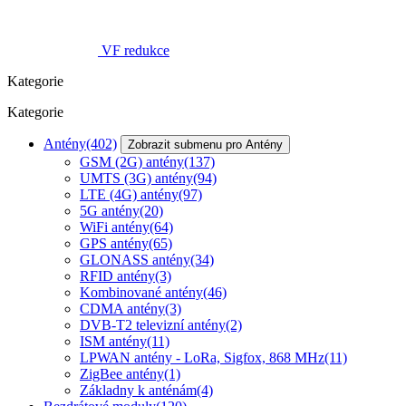
VF redukce
Kategorie
Kategorie
Antény
(402)
Zobrazit submenu pro Antény
GSM (2G) antény
(137)
UMTS (3G) antény
(94)
LTE (4G) antény
(97)
5G antény
(20)
WiFi antény
(64)
GPS antény
(65)
GLONASS antény
(34)
RFID antény
(3)
Kombinované antény
(46)
CDMA antény
(3)
DVB-T2 televizní antény
(2)
ISM antény
(11)
LPWAN antény - LoRa, Sigfox, 868 MHz
(11)
ZigBee antény
(1)
Základny k anténám
(4)