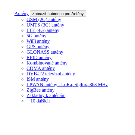
Antény
Zobrazit submenu pro Antény
GSM (2G) antény
UMTS (3G) antény
LTE (4G) antény
5G antény
WiFi antény
GPS antény
GLONASS antény
RFID antény
Kombinované antény
CDMA antény
DVB-T2 televizní antény
ISM antény
LPWAN antény - LoRa, Sigfox, 868 MHz
ZigBee antény
Základny k anténám
+ 10 dalších