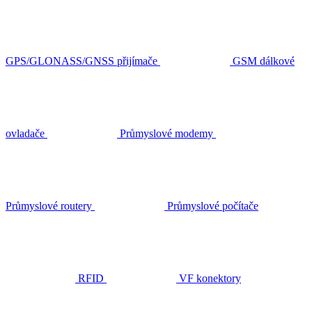
GPS/GLONASS/GNSS přijímače
GSM dálkové
ovladače
Průmyslové modemy
Průmyslové routery
Průmyslové počítače
RFID
VF konektory