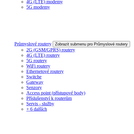
4G (LTE) modemy
5G modemy
Průmyslové routery
Zobrazit submenu pro Průmyslové routery
2G (GSM/GPRS) routery
4G (LTE) routery
5G routery
WiFi routery
Ethernetové routery
Switche
Gateway
Senzory
Access point (přístupové body)
Příslušenství k routerům
Servis - služby
+ 6 dalších