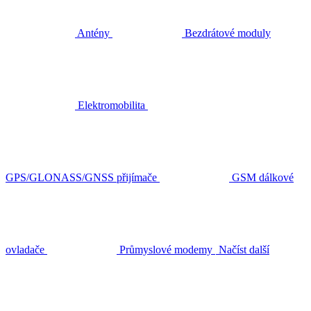
Antény
Bezdrátové moduly
Elektromobilita
GPS/GLONASS/GNSS přijímače
GSM dálkové
ovladače
Průmyslové modemy
Načíst další