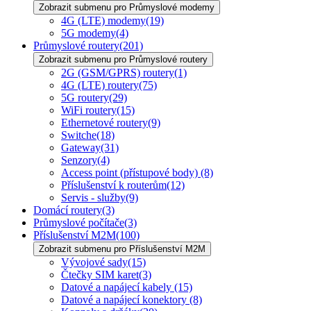
Zobrazit submenu pro Průmyslové modemy
4G (LTE) modemy
(19)
5G modemy
(4)
Průmyslové routery
(201)
Zobrazit submenu pro Průmyslové routery
2G (GSM/GPRS) routery
(1)
4G (LTE) routery
(75)
5G routery
(29)
WiFi routery
(15)
Ethernetové routery
(9)
Switche
(18)
Gateway
(31)
Senzory
(4)
Access point (přístupové body)
(8)
Příslušenství k routerům
(12)
Servis - služby
(9)
Domácí routery
(3)
Průmyslové počítače
(3)
Příslušenství M2M
(100)
Zobrazit submenu pro Příslušenství M2M
Vývojové sady
(15)
Čtečky SIM karet
(3)
Datové a napájecí kabely
(15)
Datové a napájecí konektory
(8)