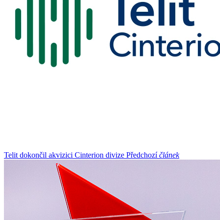
Telit dokončil akvizici Cinterion divize
Předchozí
článek