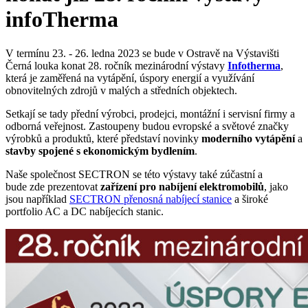
infoTherma
V termínu 23. - 26. ledna 2023 se bude v Ostravě na Výstavišti
Černá louka konat 28. ročník mezinárodní výstavy
Infotherma
,
která je zaměřená na vytápění, úspory energií a využívání
obnovitelných zdrojů v malých a středních objektech.
Setkají se tady přední výrobci, prodejci, montážní i servisní firmy a
odborná veřejnost. Zastoupeny budou evropské a světové značky
výrobků a produktů, které představí novinky
moderního vytápění
a
stavby spojené s ekonomickým bydlením
.
Naše společnost SECTRON se této výstavy také zúčastní a
bude
zde prezentovat
zařízení pro nabíjení
elektromobilů
, jako
jsou
například
SECTRON
přenosná nabíjecí stanice
a široké
portfolio AC a DC nabíjecích stanic.