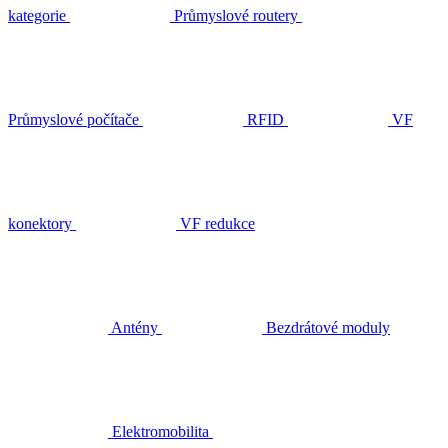
kategorie
Průmyslové routery
Průmyslové počítače
RFID
VF
konektory
VF redukce
Antény
Bezdrátové moduly
Elektromobilita