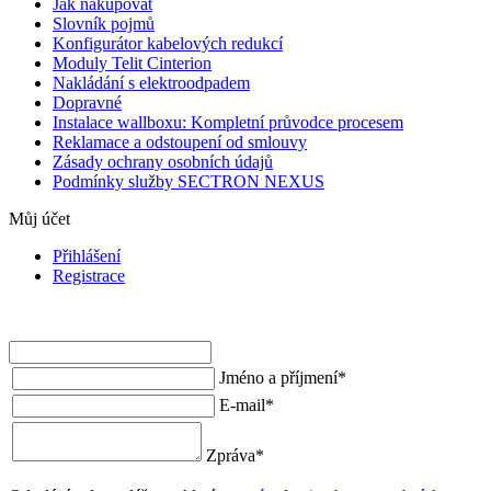
Jak nakupovat
Slovník pojmů
Konfigurátor kabelových redukcí
Moduly Telit Cinterion
Nakládání s elektroodpadem
Dopravné
Instalace wallboxu: Kompletní průvodce procesem
Reklamace a odstoupení od smlouvy
Zásady ochrany osobních údajů
Podmínky služby SECTRON NEXUS
Můj účet
Přihlášení
Registrace
Jméno a příjmení
*
E-mail
*
Zpráva
*