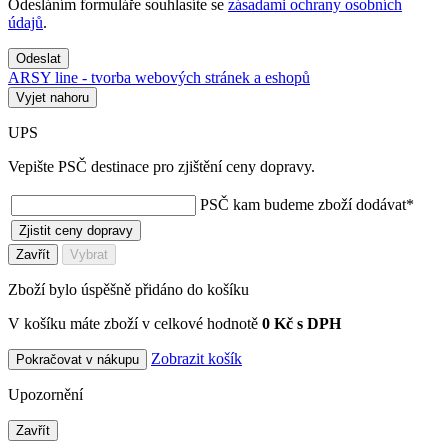
Odesláním formuláře souhlasíte se
zásadami ochrany osobních
údajů
.
Odeslat
ARSY line - tvorba webových stránek a eshopů
Vyjet nahoru
UPS
Vepište PSČ destinace pro zjištění ceny dopravy.
PSČ kam budeme zboží dodávat
*
Zjistit ceny dopravy
Zavřít
Vybrat
Zboží bylo úspěšně přidáno do košíku
V košíku máte zboží v celkové hodnotě
0 Kč s DPH
Zobrazit košík
Pokračovat v nákupu
Upozornění
Zavřít