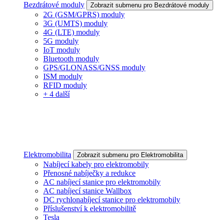
Bezdrátové moduly
Zobrazit submenu pro Bezdrátové moduly
2G (GSM/GPRS) moduly
3G (UMTS) moduly
4G (LTE) moduly
5G moduly
IoT moduly
Bluetooth moduly
GPS/GLONASS/GNSS moduly
ISM moduly
RFID moduly
+ 4 další
Elektromobilita
Zobrazit submenu pro Elektromobilita
Nabíjecí kabely pro elektromobily
Přenosné nabíječky a redukce
AC nabíjecí stanice pro elektromobily
AC nabíjecí stanice Wallbox
DC rychlonabíjecí stanice pro elektromobily
Příslušenství k elektromobilitě
Tesla