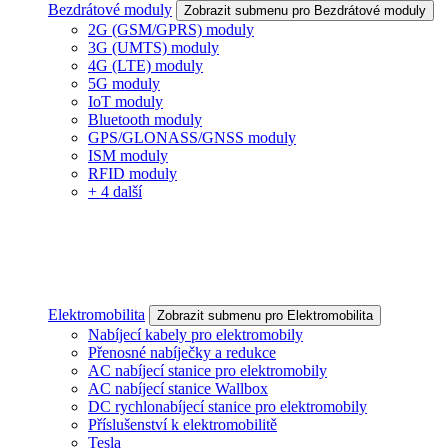
Bezdrátové moduly
Zobrazit submenu pro Bezdrátové moduly
2G (GSM/GPRS) moduly
3G (UMTS) moduly
4G (LTE) moduly
5G moduly
IoT moduly
Bluetooth moduly
GPS/GLONASS/GNSS moduly
ISM moduly
RFID moduly
+ 4 další
Elektromobilita
Zobrazit submenu pro Elektromobilita
Nabíjecí kabely pro elektromobily
Přenosné nabíječky a redukce
AC nabíjecí stanice pro elektromobily
AC nabíjecí stanice Wallbox
DC rychlonabíjecí stanice pro elektromobily
Příslušenství k elektromobilitě
Tesla