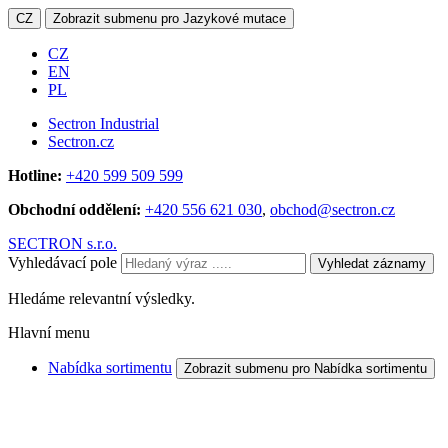
CZ
Zobrazit submenu pro Jazykové mutace
CZ
EN
PL
Sectron Industrial
Sectron.cz
Hotline:
+420 599 509 599
Obchodní oddělení:
+420 556 621 030
,
obchod@sectron.cz
SECTRON s.r.o.
Vyhledávací pole
Vyhledat záznamy
Hledáme relevantní výsledky.
Hlavní menu
Nabídka sortimentu
Zobrazit submenu pro Nabídka sortimentu