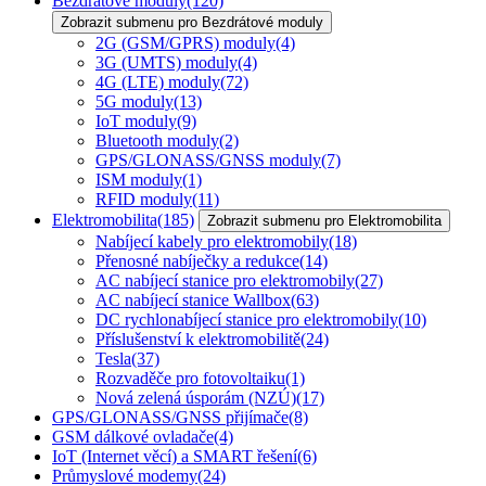
Bezdrátové moduly
(120)
Zobrazit submenu pro Bezdrátové moduly
2G (GSM/GPRS) moduly
(4)
3G (UMTS) moduly
(4)
4G (LTE) moduly
(72)
5G moduly
(13)
IoT moduly
(9)
Bluetooth moduly
(2)
GPS/GLONASS/GNSS moduly
(7)
ISM moduly
(1)
RFID moduly
(11)
Elektromobilita
(185)
Zobrazit submenu pro Elektromobilita
Nabíjecí kabely pro elektromobily
(18)
Přenosné nabíječky a redukce
(14)
AC nabíjecí stanice pro elektromobily
(27)
AC nabíjecí stanice Wallbox
(63)
DC rychlonabíjecí stanice pro elektromobily
(10)
Příslušenství k elektromobilitě
(24)
Tesla
(37)
Rozvaděče pro fotovoltaiku
(1)
Nová zelená úsporám (NZÚ)
(17)
GPS/GLONASS/GNSS přijímače
(8)
GSM dálkové ovladače
(4)
IoT (Internet věcí) a SMART řešení
(6)
Průmyslové modemy
(24)