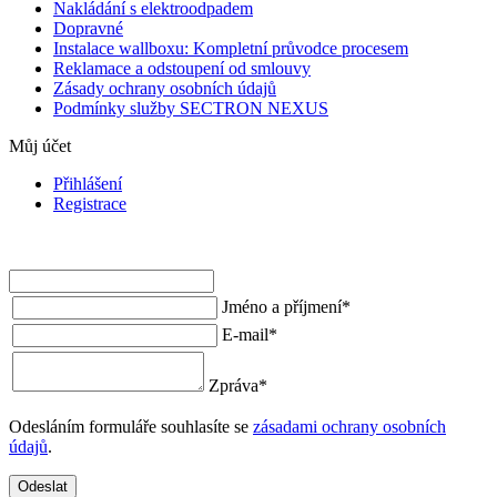
Nakládání s elektroodpadem
Dopravné
Instalace wallboxu: Kompletní průvodce procesem
Reklamace a odstoupení od smlouvy
Zásady ochrany osobních údajů
Podmínky služby SECTRON NEXUS
Můj účet
Přihlášení
Registrace
Jméno a příjmení
*
E-mail
*
Zpráva
*
Odesláním formuláře souhlasíte se
zásadami ochrany osobních
údajů
.
Odeslat