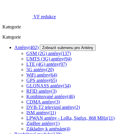
VF redukce
Kategorie
Kategorie
Antény
(402)
Zobrazit submenu pro Antény
GSM (2G) antény
(137)
UMTS (3G) antény
(94)
LTE (4G) antény
(97)
5G antény
(20)
WiFi antény
(64)
GPS antény
(65)
GLONASS antény
(34)
RFID antény
(3)
Kombinované antény
(46)
CDMA antény
(3)
DVB-T2 televizní antény
(2)
ISM antény
(11)
LPWAN antény - LoRa, Sigfox, 868 MHz
(11)
ZigBee antény
(1)
Základny k anténám
(4)