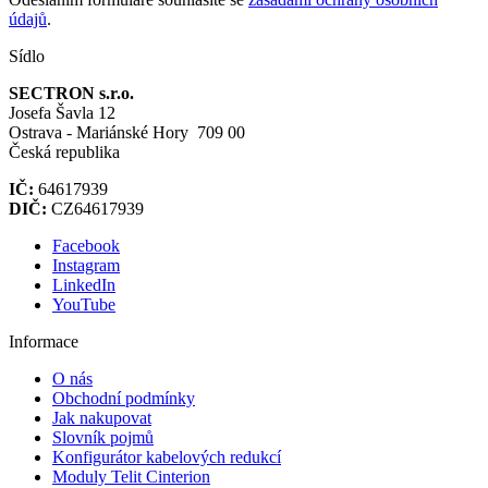
údajů
.
Sídlo
SECTRON s.r.o.
Josefa Šavla 12
Ostrava - Mariánské Hory 709 00
Česká republika
IČ:
64617939
DIČ:
CZ64617939
Facebook
Instagram
LinkedIn
YouTube
Informace
O nás
Obchodní podmínky
Jak nakupovat
Slovník pojmů
Konfigurátor kabelových redukcí
Moduly Telit Cinterion