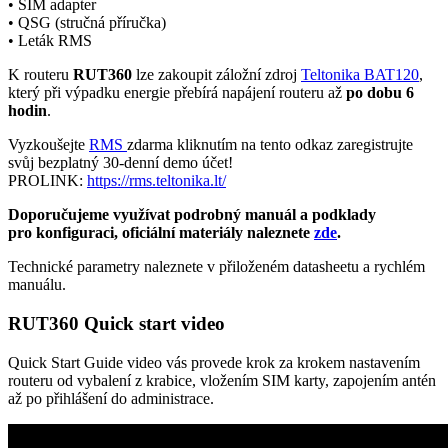
• SIM adapter
•
QSG (stručná příručka)
• Leták RMS
K routeru
RUT360
lze zakoupit záložní zdroj
Teltonika BAT120
,
který při výpadku energie přebírá napájení routeru až
po dobu 6
hodin
.
Vyzkoušejte
RMS
zdarma kliknutím na tento odkaz zaregistrujte
svůj bezplatný 30-denní demo účet!
PROLINK:
https://rms.teltonika.lt/
Doporučujeme využívat podrobný manuál a podklady
pro konfiguraci, oficiální materiály naleznete
zde
.
Technické parametry naleznete v přiloženém datasheetu
a rychlém
manuálu.
RUT360 Quick start video
Quick Start Guide video vás provede krok za krokem nastavením
routeru od vybalení z krabice, vložením SIM karty, zapojením antén
až po přihlášení do administrace.