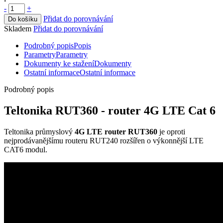
-
+
Přidat do porovnávání
Do košíku
Skladem
Přidat do porovnávání
Podrobný popis
Popis
Parametry
Parametry
Dokumenty ke stažení
Dokumenty
Ostatní informace
Ostatní informace
Podrobný popis
Teltonika RUT360 -
router
4G LTE Cat 6
Teltonika průmyslový
4G LTE
router
RUT360
je oproti
nejprodávanějšímu routeru RUT240 rozšířen o výkonnější LTE
CAT6
modul
.