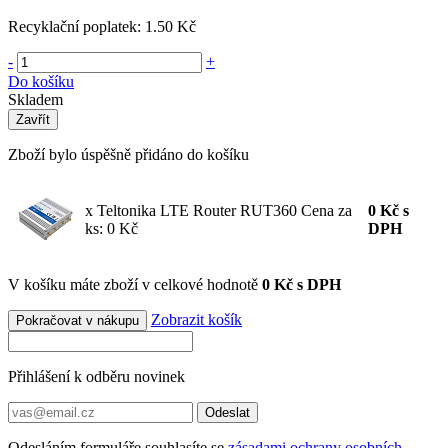
Recyklační poplatek:
1.50 Kč
-
+
Do košíku
Skladem
Zavřít
Zboží bylo úspěšně přidáno do košíku
x Teltonika LTE Router RUT360
Cena za
0
Kč
s
ks: 0 Kč
DPH
V košíku máte zboží v celkové hodnotě
0 Kč s DPH
Zobrazit košík
Pokračovat v nákupu
Přihlášení k odběru novinek
Odeslat
Odesláním formuláře souhlasíte se
zásadami ochrany osobních