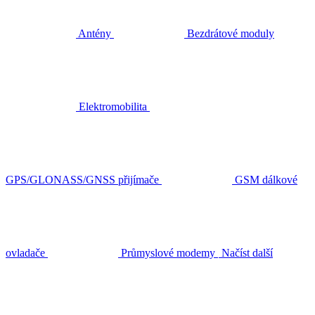
Antény
Bezdrátové moduly
Elektromobilita
GPS/GLONASS/GNSS přijímače
GSM dálkové
ovladače
Průmyslové modemy
Načíst další