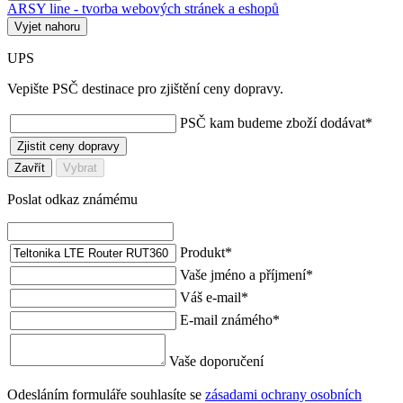
ARSY line - tvorba webových stránek a eshopů
Vyjet nahoru
UPS
Vepište PSČ destinace pro zjištění ceny dopravy.
PSČ kam budeme zboží dodávat
*
Zjistit ceny dopravy
Zavřít
Vybrat
Poslat odkaz známému
Produkt
*
Vaše jméno a příjmení
*
Váš e-mail
*
E-mail známého
*
Vaše doporučení
Odesláním formuláře souhlasíte se
zásadami ochrany osobních