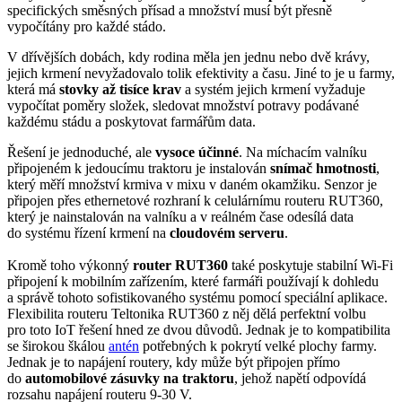
specifických směsných přísad a množství musí být přesně
vypočítány pro každé stádo.
V dřívějších dobách, kdy rodina měla jen jednu nebo dvě krávy,
jejich krmení nevyžadovalo tolik efektivity a času. Jiné to je u farmy,
která má
stovky až tisíce krav
a systém jejich krmení vyžaduje
vypočítat poměry složek, sledovat množství potravy podávané
každému stádu a poskytovat farmářům data.
Řešení je jednoduché, ale
vysoce účinné
. Na míchacím valníku
připojeném k jedoucímu traktoru je instalován
snímač hmotnosti
,
který měří množství krmiva v mixu v daném okamžiku.
Senzor
je
připojen přes ethernetové rozhraní k celulárnímu routeru RUT360,
který je nainstalován na valníku a v reálném čase odesílá data
do systému řízení krmení na
cloudovém serveru
.
Kromě toho výkonný
router
RUT360
také poskytuje stabilní
Wi-Fi
připojení k mobilním zařízením, které farmáři používají k dohledu
a správě tohoto sofistikovaného systému pomocí speciální aplikace.
Flexibilita routeru Teltonika RUT360 z něj dělá perfektní volbu
pro toto
IoT
řešení hned ze dvou důvodů. Jednak je to kompatibilita
se širokou škálou
antén
potřebných k pokrytí velké plochy farmy.
Jednak je to napájení
routery
, kdy může být připojen přímo
do
automobilové zásuvky na traktoru
, jehož napětí odpovídá
rozsahu napájení routeru 9-30 V.