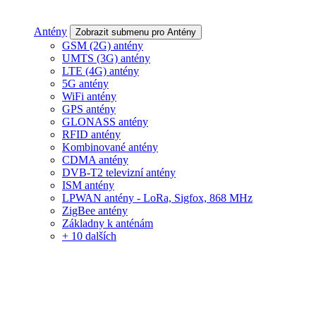
Antény
Zobrazit submenu pro Antény
GSM (2G) antény
UMTS (3G) antény
LTE (4G) antény
5G antény
WiFi antény
GPS antény
GLONASS antény
RFID antény
Kombinované antény
CDMA antény
DVB-T2 televizní antény
ISM antény
LPWAN antény - LoRa, Sigfox, 868 MHz
ZigBee antény
Základny k anténám
+ 10 dalších