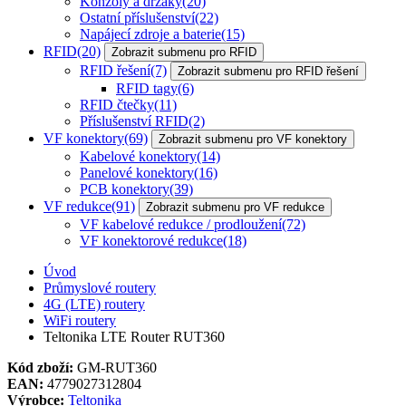
Konzoly a držáky
(20)
Ostatní příslušenství
(22)
Napájecí zdroje a baterie
(15)
RFID
(20)
Zobrazit submenu pro RFID
RFID řešení
(7)
Zobrazit submenu pro RFID řešení
RFID tagy
(6)
RFID čtečky
(11)
Příslušenství RFID
(2)
VF konektory
(69)
Zobrazit submenu pro VF konektory
Kabelové konektory
(14)
Panelové konektory
(16)
PCB konektory
(39)
VF redukce
(91)
Zobrazit submenu pro VF redukce
VF kabelové redukce / prodloužení
(72)
VF konektorové redukce
(18)
Úvod
Průmyslové routery
4G (LTE) routery
WiFi routery
Teltonika LTE Router RUT360
Kód zboží:
GM-RUT360
EAN:
4779027312804
Výrobce:
Teltonika