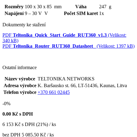
Rozměry
100 x 30 x 85 mm
Váha
247 g
Napájení
9 – 30 V V
Počet SIM karet
1x
Dokumenty ke stažení
PDF
Teltonika_Quick_Start_Guide_RUT360_v1.3
(Velikost:
340 kB)
PDF
Teltonika_Router_RUT360_Datasheet_
(Velikost: 1397 kB)
Ostatní informace
Název výrobce
TELTONIKA NETWORKS
Adresa výrobce
K. Baršausko st. 66, LT-51436, Kaunas, Litva
Telefon výrobce
+370 661 02445
-0%
0.00
Kč s DPH
6 153
Kč
s DPH (21%) / ks
bez DPH
5 085.50 Kč
/ ks