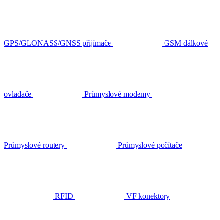
GPS/GLONASS/GNSS přijímače
GSM dálkové
ovladače
Průmyslové modemy
Průmyslové routery
Průmyslové počítače
RFID
VF konektory