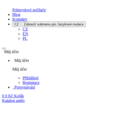
Průmyslové počítače
Blog
Kontakty
CZ
Zobrazit submenu pro Jazykové mutace
CZ
EN
PL
Můj účet
Můj účet
Můj účet
Přihlášení
Registrace
Porovnávání
0
0 Kč
Košík
Katalog antén