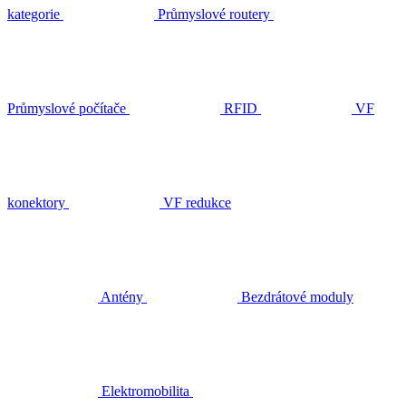
kategorie
Průmyslové routery
Průmyslové počítače
RFID
VF
konektory
VF redukce
Antény
Bezdrátové moduly
Elektromobilita