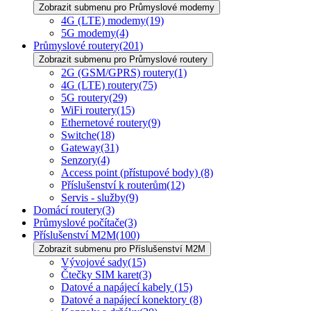
Zobrazit submenu pro Průmyslové modemy
4G (LTE) modemy
(19)
5G modemy
(4)
Průmyslové routery
(201)
Zobrazit submenu pro Průmyslové routery
2G (GSM/GPRS) routery
(1)
4G (LTE) routery
(75)
5G routery
(29)
WiFi routery
(15)
Ethernetové routery
(9)
Switche
(18)
Gateway
(31)
Senzory
(4)
Access point (přístupové body)
(8)
Příslušenství k routerům
(12)
Servis - služby
(9)
Domácí routery
(3)
Průmyslové počítače
(3)
Příslušenství M2M
(100)
Zobrazit submenu pro Příslušenství M2M
Vývojové sady
(15)
Čtečky SIM karet
(3)
Datové a napájecí kabely
(15)
Datové a napájecí konektory
(8)