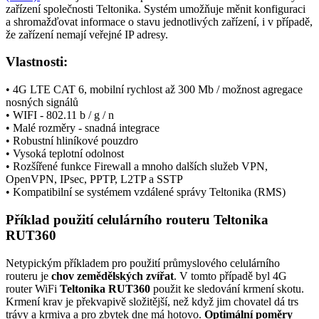
zařízení společnosti Teltonika. Systém umožňuje měnit konfiguraci
a shromažďovat informace o stavu jednotlivých zařízení, i v případě,
že zařízení nemají veřejné
IP adresy
.
Vlastnosti:
• 4G LTE CAT 6, mobilní rychlost až 300 Mb / možnost agregace
nosných signálů
• WIFI - 802.11 b / g / n
• Malé rozměry - snadná integrace
• Robustní hliníkové pouzdro
• Vysoká teplotní odolnost
• Rozšířené funkce Firewall a mnoho dalších služeb
VPN
,
OpenVPN, IPsec, PPTP, L2TP a SSTP
• Kompatibilní se systémem vzdálené správy Teltonika (RMS)
Příklad použití celulárního routeru Teltonika
RUT360
Netypickým příkladem pro použití průmyslového celulárního
routeru je
chov zemědělských zvířat
. V tomto případě byl 4G
router
WiFi
Teltonika RUT360
použit ke sledování krmení skotu.
Krmení krav je překvapivě složitější, než když jim chovatel dá trs
trávy a krmiva a pro zbytek dne má hotovo.
Optimální poměry