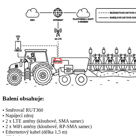
Balení obsahuje:
• Směrovač RUT360
• Napájecí zdroj
• 2 x LTE
antény
(kloubové, SMA samec)
• 2 x
WiFi
antény
(kloubové, RP-SMA samec)
• Ethernetový kabel (délka 1,5 m)