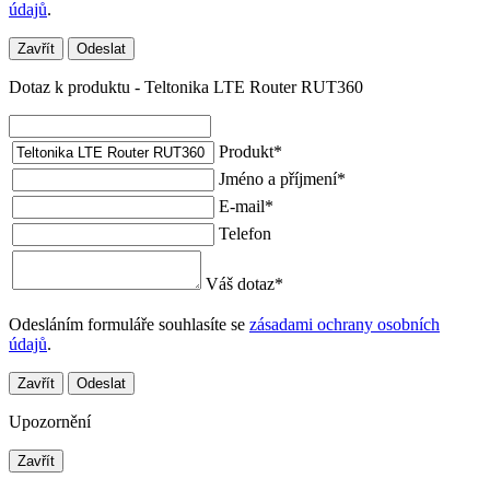
údajů
.
Zavřít
Odeslat
Dotaz k produktu - Teltonika LTE Router RUT360
Produkt
*
Jméno a příjmení
*
E-mail
*
Telefon
Váš dotaz
*
Odesláním formuláře souhlasíte se
zásadami ochrany osobních
údajů
.
Zavřít
Odeslat
Upozornění
Zavřít