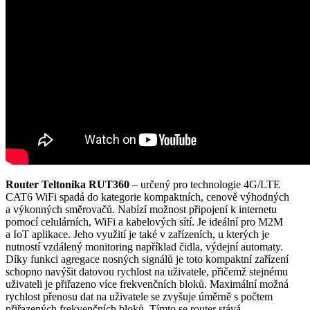
Router
Teltonika RUT360
– určený pro
technologie 4G
/LTE
CAT6
WiFi
spadá do kategorie kompaktních, cenově výhodných
a výkonných směrovačů. Nabízí možnost připojení k internetu
pomocí celulárních,
WiFi
a kabelových sítí. Je ideální pro
M2M
a
IoT
aplikace. Jeho využití je také v zařízeních, u kterých je
nutností vzdálený
monitoring
například
čidla
, výdejní automaty.
Díky funkci agregace nosných signálů
je toto kompaktní zařízení
schopno navýšit datovou rychlost na uživatele, přičemž
stejnému
uživateli je přiřazeno
více frekvenčních bloků. Maximální možná
rychlost přenosu dat na uživatele se zvyšuje úměrně s počtem
přiřazených frekvenčních bloků. Tímto se
router
stává