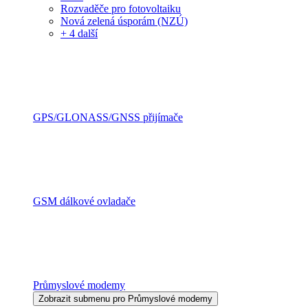
Rozvaděče pro fotovoltaiku
Nová zelená úsporám (NZÚ)
+ 4 další
GPS/GLONASS/GNSS přijímače
GSM dálkové ovladače
Průmyslové modemy
Zobrazit submenu pro Průmyslové modemy