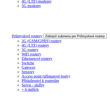
4G (LTE) modemy
5G modemy
Průmyslové routery
Zobrazit submenu pro Průmyslové routery
2G (GSM/GPRS) routery
4G (LTE) routery
5G routery
WiFi routery
Ethernetové routery
Switche
Gateway
Senzory
Access point (přístupové body)
Příslušenství k routerům
Servis - služby
+ 6 dalších