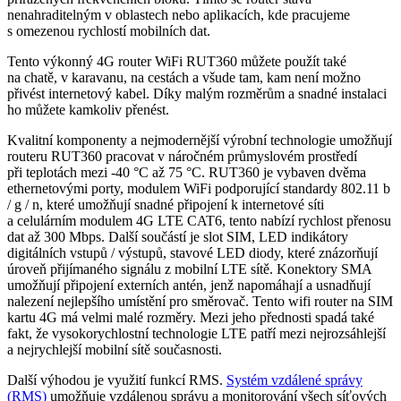
nenahraditelným v oblastech nebo aplikacích, kde pracujeme
s omezenou rychlostí mobilních dat.
Tento výkonný 4G
router
WiFi
RUT360 můžete použít také
na chatě, v karavanu, na cestách a všude tam, kam není možno
přivést internetový kabel. Díky malým rozměrům a snadné instalaci
ho můžete kamkoliv přenést.
Kvalitní komponenty a nejmodernější výrobní technologie umožňují
routeru RUT360 pracovat v náročném průmyslovém prostředí
při teplotách mezi -40 °C až 75 °C. RUT360 je vybaven dvěma
ethernetovými porty,
modulem
WiFi
podporující standardy 802.11 b
/ g / n, které umožňují snadné připojení k internetové síti
a celulárním
modulem
4G LTE CAT6, tento nabízí rychlost přenosu
dat až 300 Mbps. Další součástí je
slot SIM, LED indikátory
digitálních vstupů / výstupů, stavové LED diody, které znázorňují
úroveň přijímaného signálu z mobilní LTE sítě. Konektory SMA
umožňují připojení externích antén, jenž napomáhají a usnadňují
nalezení nejlepšího umístění pro směrovač. Tento wifi
router
na SIM
kartu 4G má velmi malé rozměry.
Mezi jeho přednosti spadá
také
fakt, že vysokorychlostní technologie LTE patří mezi nejrozsáhlejší
a nejrychlejší mobilní sítě současnosti.
Další výhodou je využití funkcí RMS.
Systém vzdálené správy
(RMS)
umožňuje vzdálenou správu a monitorování všech síťových