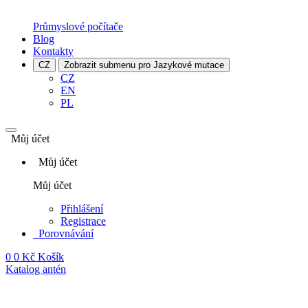
Průmyslové počítače
Blog
Kontakty
CZ
Zobrazit submenu pro Jazykové mutace
CZ
EN
PL
Můj účet
Můj účet
Můj účet
Přihlášení
Registrace
Porovnávání
0
0 Kč
Košík
Katalog antén