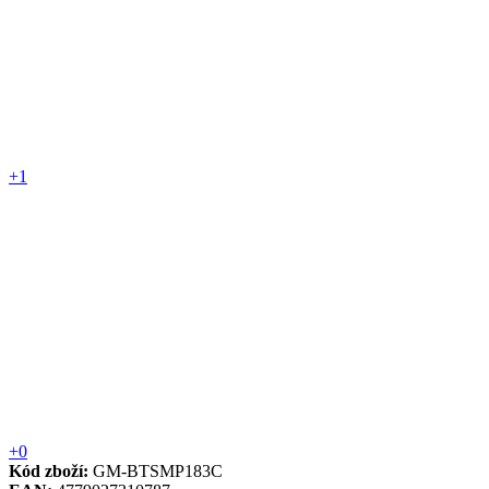
+1
+0
Kód zboží:
GM-BTSMP183C