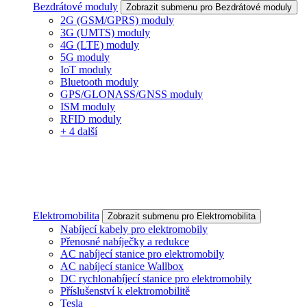
Bezdrátové moduly
Zobrazit submenu pro Bezdrátové moduly
2G (GSM/GPRS) moduly
3G (UMTS) moduly
4G (LTE) moduly
5G moduly
IoT moduly
Bluetooth moduly
GPS/GLONASS/GNSS moduly
ISM moduly
RFID moduly
+ 4 další
Elektromobilita
Zobrazit submenu pro Elektromobilita
Nabíjecí kabely pro elektromobily
Přenosné nabíječky a redukce
AC nabíjecí stanice pro elektromobily
AC nabíjecí stanice Wallbox
DC rychlonabíjecí stanice pro elektromobily
Příslušenství k elektromobilitě
Tesla