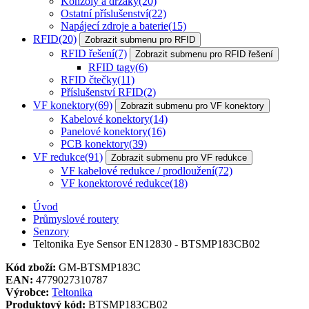
Konzoly a držáky
(20)
Ostatní příslušenství
(22)
Napájecí zdroje a baterie
(15)
RFID
(20)
Zobrazit submenu pro RFID
RFID řešení
(7)
Zobrazit submenu pro RFID řešení
RFID tagy
(6)
RFID čtečky
(11)
Příslušenství RFID
(2)
VF konektory
(69)
Zobrazit submenu pro VF konektory
Kabelové konektory
(14)
Panelové konektory
(16)
PCB konektory
(39)
VF redukce
(91)
Zobrazit submenu pro VF redukce
VF kabelové redukce / prodloužení
(72)
VF konektorové redukce
(18)
Úvod
Průmyslové routery
Senzory
Teltonika Eye Sensor EN12830 - BTSMP183CB02
Kód zboží:
GM-BTSMP183C
EAN:
4779027310787
Výrobce:
Teltonika
Produktový kód:
BTSMP183CB02