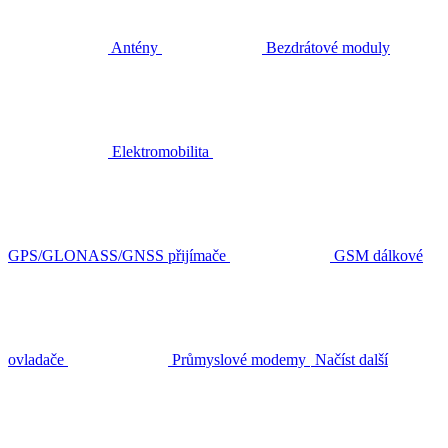
Antény
Bezdrátové moduly
Elektromobilita
GPS/GLONASS/GNSS přijímače
GSM dálkové
ovladače
Průmyslové modemy
Načíst další