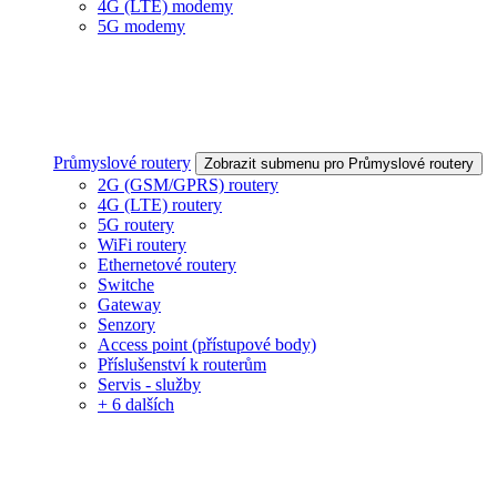
4G (LTE) modemy
5G modemy
Průmyslové routery
Zobrazit submenu pro Průmyslové routery
2G (GSM/GPRS) routery
4G (LTE) routery
5G routery
WiFi routery
Ethernetové routery
Switche
Gateway
Senzory
Access point (přístupové body)
Příslušenství k routerům
Servis - služby
+ 6 dalších