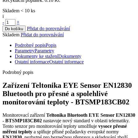
Recyklační poplatek:
0.10 Kč
Skladem < 10 ks
i
-
+
Přidat do porovnávání
Do košíku
Skladem
Přidat do porovnávání
Podrobný popis
Popis
Parametry
Parametry
Dokumenty ke stažení
Dokumenty
Ostatní informace
Ostatní informace
Podrobný popis
Zařízení Teltonika EYE Sensor EN12830
Bluetooth
pro přesné a spolehlivé
monitorování teploty - BTSMP183CB02
Monitorovací zařízení
Teltonika
Bluetooth
EYE Sensor EN12830
- BTSMP183CB02
nastavuje nový standard v oblasti telematiky.
Tento
senzor
pro monitorování teploty umožňuje
vysoce přesné
měření teploty
a splňuje přísné požadavky evropské normy
EN12830
, nezbytné pro bezpečnou přepravu a skladování zboží