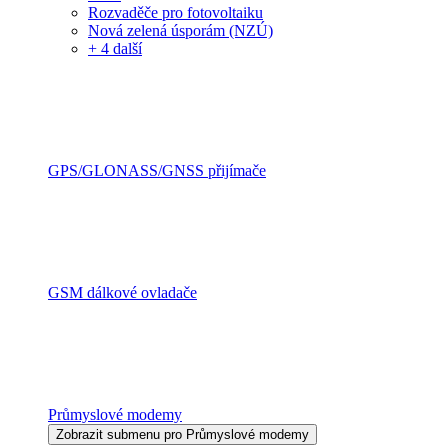
Rozvaděče pro fotovoltaiku
Nová zelená úsporám (NZÚ)
+ 4 další
GPS/GLONASS/GNSS přijímače
GSM dálkové ovladače
Průmyslové modemy
Zobrazit submenu pro Průmyslové modemy