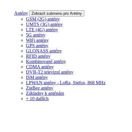
Antény
Zobrazit submenu pro Antény
GSM (2G) antény
UMTS (3G) antény
LTE (4G) antény
5G antény
WiFi antény
GPS antény
GLONASS antény
RFID antény
Kombinované antény
CDMA antény
DVB-T2 televizní antény
ISM antény
LPWAN antény - LoRa, Sigfox, 868 MHz
ZigBee antény
Základny k anténám
+ 10 dalších