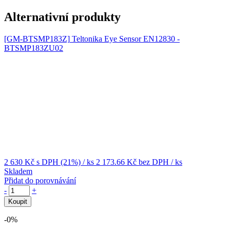
Alternativní produkty
[GM-BTSMP183Z]
Teltonika Eye Sensor EN12830 -
BTSMP183ZU02
2 630 Kč
s DPH (21%)
/ ks
2 173.66 Kč
bez DPH
/ ks
Skladem
Přidat do porovnávání
-
+
Koupit
-0%