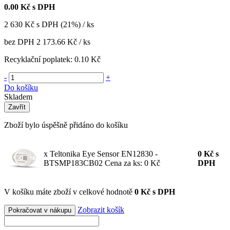
0.00
Kč s DPH
2 630
Kč
s DPH (21%) / ks
bez DPH
2 173.66 Kč
/ ks
Recyklační poplatek:
0.10 Kč
-
+
Do košíku
Skladem
Zavřít
Zboží bylo úspěšně přidáno do košíku
x Teltonika Eye Sensor EN12830 -
0
Kč
s
BTSMP183CB02
Cena za ks: 0 Kč
DPH
V košíku máte zboží v celkové hodnotě
0 Kč s DPH
Zobrazit košík
Pokračovat v nákupu