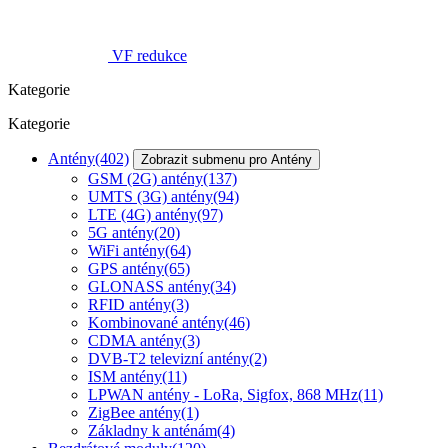
VF redukce
Kategorie
Kategorie
Antény
(402)
Zobrazit submenu pro Antény
GSM (2G) antény
(137)
UMTS (3G) antény
(94)
LTE (4G) antény
(97)
5G antény
(20)
WiFi antény
(64)
GPS antény
(65)
GLONASS antény
(34)
RFID antény
(3)
Kombinované antény
(46)
CDMA antény
(3)
DVB-T2 televizní antény
(2)
ISM antény
(11)
LPWAN antény - LoRa, Sigfox, 868 MHz
(11)
ZigBee antény
(1)
Základny k anténám
(4)