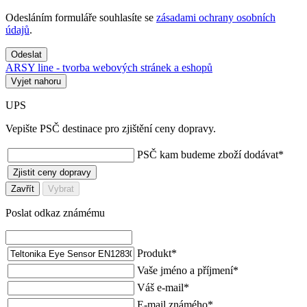
Odesláním formuláře souhlasíte se
zásadami ochrany osobních
údajů
.
Odeslat
ARSY line - tvorba webových stránek a eshopů
Vyjet nahoru
UPS
Vepište PSČ destinace pro zjištění ceny dopravy.
PSČ kam budeme zboží dodávat
*
Zjistit ceny dopravy
Zavřít
Vybrat
Poslat odkaz známému
Produkt
*
Vaše jméno a příjmení
*
Váš e-mail
*
E-mail známého
*