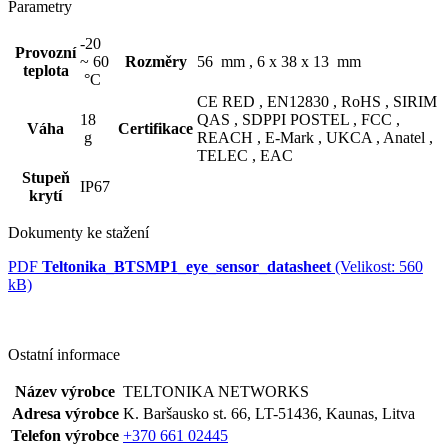
Parametry
-20
Provozní
~ 60
Rozměry
56 mm ,
6 x 38 x 13 mm
teplota
°C
CE RED ,
EN12830 ,
RoHS ,
SIRIM
18
QAS ,
SDPPI POSTEL ,
FCC ,
Váha
Certifikace
g
REACH ,
E-Mark ,
UKCA ,
Anatel ,
TELEC ,
EAC
Stupeň
IP67
krytí
Dokumenty ke stažení
PDF
Teltonika_BTSMP1_eye_sensor_datasheet
(Velikost: 560
kB)
Ostatní informace
Název výrobce
TELTONIKA NETWORKS
Adresa výrobce
K. Baršausko st. 66, LT-51436, Kaunas, Litva
Telefon výrobce
+370 661 02445