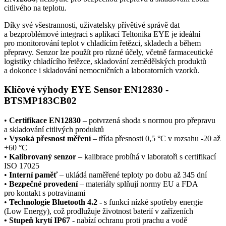
citlivého na teplotu.
Díky své všestrannosti, uživatelsky přívětivé správě dat
a bezproblémové integraci s aplikací Teltonika EYE je ideální
pro monitorování teplot v chladícím řetězci, skladech a během
přepravy.
Senzor
lze použít pro různé účely, včetně farmaceutické
logistiky chladícího řetězce, skladování zemědělských produktů
a dokonce i skladování nemocničních a laboratorních vzorků.
Klíčové výhody EYE Sensor EN12830 -
BTSMP183CB02
•
Certifikace EN12830
– potvrzená shoda s normou pro přepravu
a skladování citlivých produktů
•
Vysoká přesnost měření
– třída přesnosti 0,5 °C v rozsahu -20 až
+60 °C
•
K
alibrovaný
senzor
– kalibrace probíhá v laboratoři s certifikací
ISO 17025
•
Interní paměť
– ukládá naměřené teploty po dobu až 345 dní
•
Bezpečné provedení
– materiály splňují normy EU a FDA
pro kontakt s potravinami
•
Technologie
Bluetooth
4.2 -
s funkcí nízké spotřeby energie
(Low Energy), což prodlužuje životnost baterií v zařízeních
•
Stupeň krytí
IP67 -
nabízí ochranu proti prachu a vodě