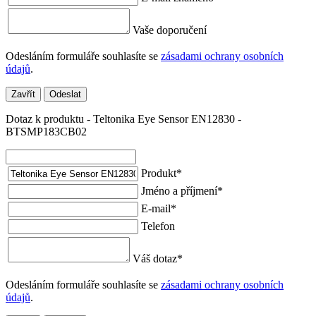
Vaše doporučení
Odesláním formuláře souhlasíte se
zásadami ochrany osobních
údajů
.
Zavřít
Odeslat
Dotaz k produktu - Teltonika Eye Sensor EN12830 -
BTSMP183CB02
Produkt
*
Jméno a příjmení
*
E-mail
*
Telefon
Váš dotaz
*
Odesláním formuláře souhlasíte se
zásadami ochrany osobních
údajů
.