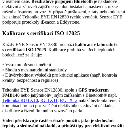
v reálném čase.
Bezdrátové
připojení
Bluetooth
je nákladově
efektivní a zároveň zajišťuje rychlou instalaci a nastavení, nízké
rušení a úsporný provoz. V případě poškození, ztráty nebo odcizení
lze snímač Teltonika EYE EN12830 rychle vyměnit.
Senzor
EYE
podporuje protokoly iBeacon a Eddystone.
Kalibrace s certifikací ISO 17025
Každý EYE Sensor EN12830 prochází
kalibrací v laboratoři
s certifikací ISO 17025
. Kalibrace probíhá ve třech teplotních
bodech, což zajišťuje:
• Vysokou přesnost měření
• Shodu s mezinárodními standardy
• Důvěryhodnost výsledků pro kritické aplikace (např. kontrola
kvality, bezpečnost a regulace)
Teltonika EYE Sensor EN12830, spolu s
GPS
trackerem
FMB140
nebo jakýmkoliv jiným zařízením s
Bluetooth
® např.
Teltonika RUTX10
,
RUTX11
,
RUTX12
nabízí bezkonkurenční
kombinaci funkcí pro zajištění efektivního sledování nákladu,
distribuce a řízení firemního vozového parku.
Video představuje časté scénáře použití, jako je sledování
teploty a sledování nákladů, a přináší tipy pro efektivní využití