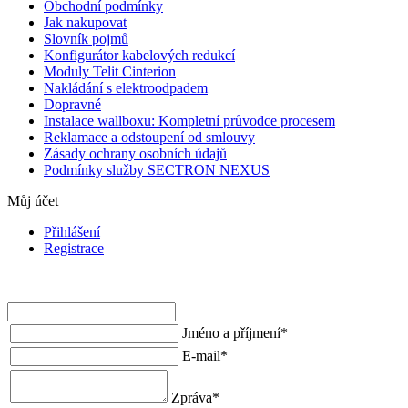
Obchodní podmínky
Jak nakupovat
Slovník pojmů
Konfigurátor kabelových redukcí
Moduly Telit Cinterion
Nakládání s elektroodpadem
Dopravné
Instalace wallboxu: Kompletní průvodce procesem
Reklamace a odstoupení od smlouvy
Zásady ochrany osobních údajů
Podmínky služby SECTRON NEXUS
Můj účet
Přihlášení
Registrace
Jméno a příjmení
*
E-mail
*
Zpráva
*