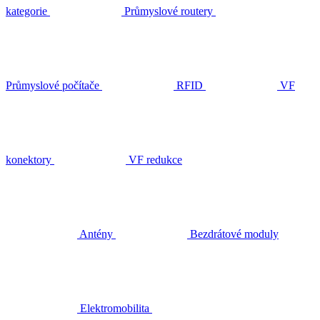
kategorie
Průmyslové routery
Průmyslové počítače
RFID
VF
konektory
VF redukce
Antény
Bezdrátové moduly
Elektromobilita