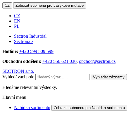
CZ
Zobrazit submenu pro Jazykové mutace
CZ
EN
PL
Sectron Industrial
Sectron.cz
Hotline:
+420 599 509 599
Obchodní oddělení:
+420 556 621 030
,
obchod@sectron.cz
SECTRON s.r.o.
Vyhledávací pole
Vyhledat záznamy
Hledáme relevantní výsledky.
Hlavní menu
Nabídka sortimentu
Zobrazit submenu pro Nabídka sortimentu