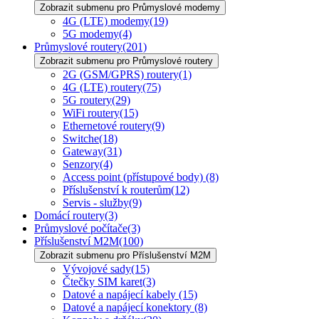
Zobrazit submenu pro Průmyslové modemy
4G (LTE) modemy
(19)
5G modemy
(4)
Průmyslové routery
(201)
Zobrazit submenu pro Průmyslové routery
2G (GSM/GPRS) routery
(1)
4G (LTE) routery
(75)
5G routery
(29)
WiFi routery
(15)
Ethernetové routery
(9)
Switche
(18)
Gateway
(31)
Senzory
(4)
Access point (přístupové body)
(8)
Příslušenství k routerům
(12)
Servis - služby
(9)
Domácí routery
(3)
Průmyslové počítače
(3)
Příslušenství M2M
(100)
Zobrazit submenu pro Příslušenství M2M
Vývojové sady
(15)
Čtečky SIM karet
(3)
Datové a napájecí kabely
(15)
Datové a napájecí konektory
(8)