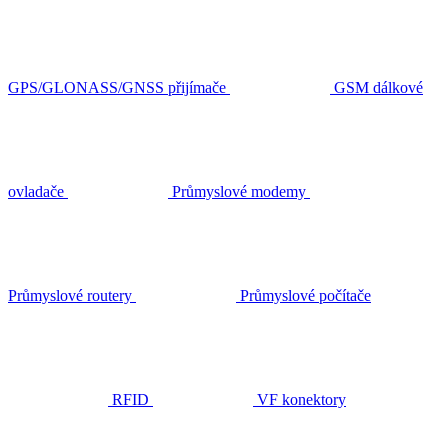
GPS/GLONASS/GNSS přijímače
GSM dálkové
ovladače
Průmyslové modemy
Průmyslové routery
Průmyslové počítače
RFID
VF konektory