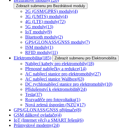
Bezdrátové moduly
(120)
Zobrazit submenu pro Bezdrátové moduly
2G (GSM/GPRS) moduly
(4)
3G (UMTS) moduly
(4)
4G (LTE) moduly
(72)
5G moduly
(13)
IoT moduly
(9)
Bluetooth moduly
(2)
GPS/GLONASS/GNSS moduly
(7)
ISM moduly
(1)
RFID moduly
(11)
Elektromobilita
(185)
Zobrazit submenu pro Elektromobilita
Nabíjecí kabely pro elektromobily
(18)
Přenosné nabíječky a redukce
(14)
AC nabíjecí stanice pro elektromobily
(27)
AC nabíjecí stanice Wallbox
(63)
DC rychlonabíjecí stanice pro elektromobily
(10)
Příslušenství k elektromobilitě
(24)
Tesla
(37)
Rozvaděče pro fotovoltaiku
(1)
Nová zelená úsporám (NZÚ)
(17)
GPS/GLONASS/GNSS přijímače
(8)
GSM dálkové ovladače
(4)
IoT (Internet věcí) a SMART řešení
(6)
Průmyslové modemy
(24)