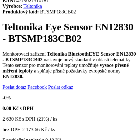
EAN:
4779027310787
Výrobce:
Teltonika
Produktový kód:
BTSMP183CB02
Teltonika Eye Sensor EN12830
- BTSMP183CB02
Monitorovací zařízení
Teltonika
Bluetooth
EYE Sensor EN12830
- BTSMP183CB02
nastavuje nový standard v oblasti telematiky.
Tento senzor pro monitorování teploty umožňuje
vysoce přesné
měření teploty
a splňuje přísné požadavky evropské normy
EN12830.
Poslat dotaz
Facebook
Poslat odkaz
-0%
0.00
Kč s DPH
2 630
Kč
s DPH (21%) / ks
bez DPH
2 173.66 Kč
/ ks