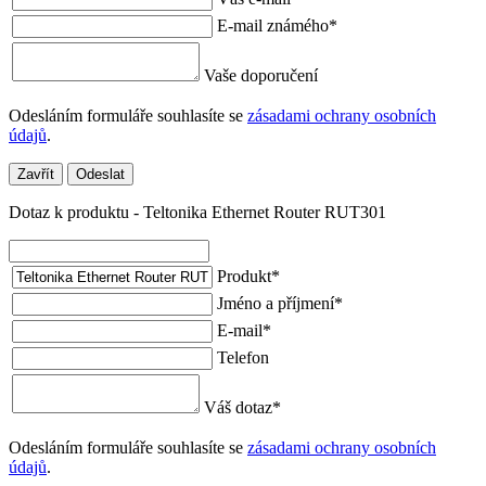
E-mail známého
*
Vaše doporučení
Odesláním formuláře souhlasíte se
zásadami ochrany osobních
údajů
.
Zavřít
Odeslat
Dotaz k produktu - Teltonika Ethernet Router RUT301
Produkt
*
Jméno a příjmení
*
E-mail
*
Telefon
Váš dotaz
*
Odesláním formuláře souhlasíte se
zásadami ochrany osobních
údajů
.