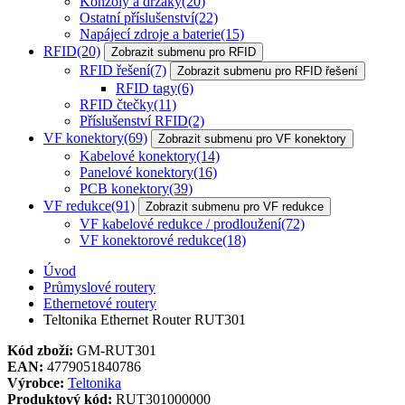
Konzoly a držáky
(20)
Ostatní příslušenství
(22)
Napájecí zdroje a baterie
(15)
RFID
(20)
Zobrazit submenu pro RFID
RFID řešení
(7)
Zobrazit submenu pro RFID řešení
RFID tagy
(6)
RFID čtečky
(11)
Příslušenství RFID
(2)
VF konektory
(69)
Zobrazit submenu pro VF konektory
Kabelové konektory
(14)
Panelové konektory
(16)
PCB konektory
(39)
VF redukce
(91)
Zobrazit submenu pro VF redukce
VF kabelové redukce / prodloužení
(72)
VF konektorové redukce
(18)
Úvod
Průmyslové routery
Ethernetové routery
Teltonika Ethernet Router RUT301
Kód zboží:
GM-RUT301
EAN:
4779051840786
Výrobce:
Teltonika
Produktový kód:
RUT301000000