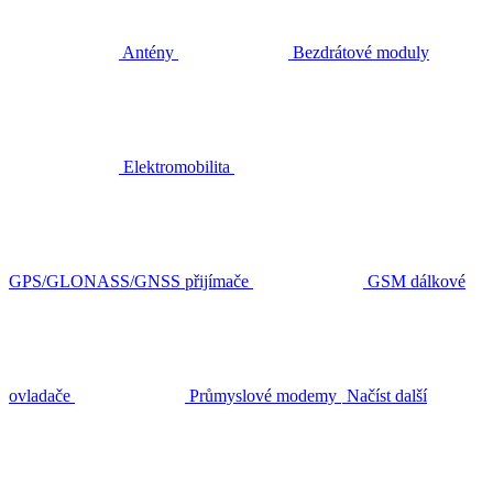
Antény
Bezdrátové moduly
Elektromobilita
GPS/GLONASS/GNSS přijímače
GSM dálkové
ovladače
Průmyslové modemy
Načíst další