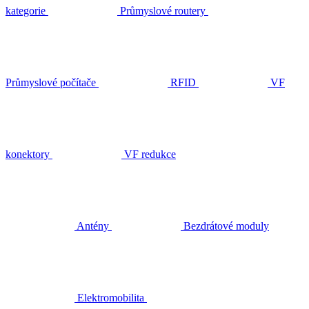
kategorie
Průmyslové routery
Průmyslové počítače
RFID
VF
konektory
VF redukce
Antény
Bezdrátové moduly
Elektromobilita