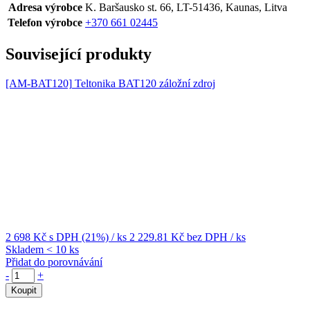
Adresa výrobce
K. Baršausko st. 66, LT-51436, Kaunas, Litva
Telefon výrobce
+370 661 02445
Související produkty
[AM-BAT120]
Teltonika BAT120 záložní zdroj
2 698 Kč
s DPH (21%)
/ ks
2 229.81 Kč
bez DPH
/ ks
Skladem < 10 ks
Přidat do porovnávání
-
+
Koupit