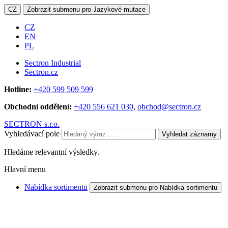
CZ
Zobrazit submenu pro Jazykové mutace
CZ
EN
PL
Sectron Industrial
Sectron.cz
Hotline:
+420 599 509 599
Obchodní oddělení:
+420 556 621 030
,
obchod@sectron.cz
SECTRON s.r.o.
Vyhledávací pole
Vyhledat záznamy
Hledáme relevantní výsledky.
Hlavní menu
Nabídka sortimentu
Zobrazit submenu pro Nabídka sortimentu