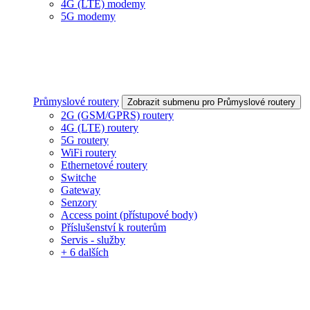
4G (LTE) modemy
5G modemy
Průmyslové routery
Zobrazit submenu pro Průmyslové routery
2G (GSM/GPRS) routery
4G (LTE) routery
5G routery
WiFi routery
Ethernetové routery
Switche
Gateway
Senzory
Access point (přístupové body)
Příslušenství k routerům
Servis - služby
+ 6 dalších