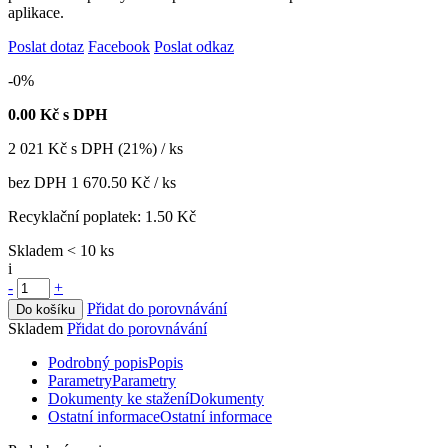
aplikace.
Poslat dotaz
Facebook
Poslat odkaz
-0%
0.00
Kč s DPH
2 021
Kč
s DPH (21%) / ks
bez DPH
1 670.50 Kč
/ ks
Recyklační poplatek:
1.50 Kč
Skladem < 10 ks
i
-
+
Přidat do porovnávání
Do košíku
Skladem
Přidat do porovnávání
Podrobný popis
Popis
Parametry
Parametry
Dokumenty ke stažení
Dokumenty
Ostatní informace
Ostatní informace