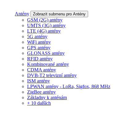
Antény
Zobrazit submenu pro Antény
GSM (2G) antény
UMTS (3G) antény
LTE (4G) antény
5G antény
WiFi antény
GPS antény
GLONASS antény
RFID antény
Kombinované antény
CDMA antény
DVB-T2 televizní antény
ISM antény
LPWAN antény - LoRa, Sigfox, 868 MHz
ZigBee antény
Základny k anténám
+ 10 dalších