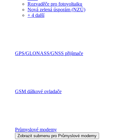
Rozvaděče pro fotovoltaiku
Nová zelená úsporám (NZÚ)
+ 4 další
GPS/GLONASS/GNSS přijímače
GSM dálkové ovladače
Průmyslové modemy
Zobrazit submenu pro Průmyslové modemy