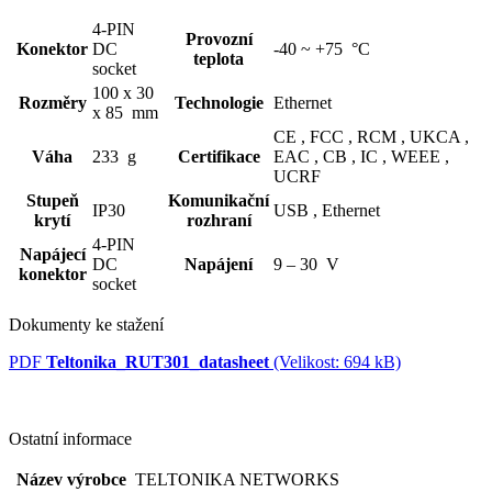
4-PIN
Provozní
Konektor
DC
-40 ~ +75 °C
teplota
socket
100 x 30
Rozměry
Technologie
Ethernet
x 85 mm
CE ,
FCC ,
RCM ,
UKCA ,
Váha
233 g
Certifikace
EAC ,
CB ,
IC ,
WEEE ,
UCRF
Stupeň
Komunikační
IP30
USB ,
Ethernet
krytí
rozhraní
4-PIN
Napájecí
DC
Napájení
9 – 30 V
konektor
socket
Dokumenty ke stažení
PDF
Teltonika_RUT301_datasheet
(Velikost: 694 kB)
Ostatní informace
Název výrobce
TELTONIKA NETWORKS