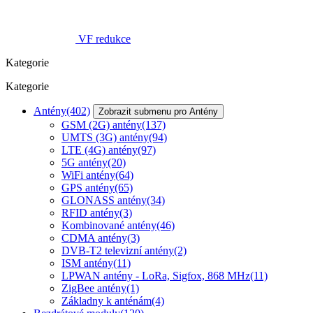
VF redukce
Kategorie
Kategorie
Antény
(402)
Zobrazit submenu pro Antény
GSM (2G) antény
(137)
UMTS (3G) antény
(94)
LTE (4G) antény
(97)
5G antény
(20)
WiFi antény
(64)
GPS antény
(65)
GLONASS antény
(34)
RFID antény
(3)
Kombinované antény
(46)
CDMA antény
(3)
DVB-T2 televizní antény
(2)
ISM antény
(11)
LPWAN antény - LoRa, Sigfox, 868 MHz
(11)
ZigBee antény
(1)
Základny k anténám
(4)