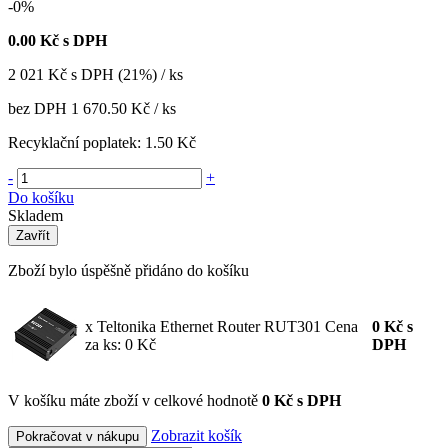
-0%
0.00
Kč s DPH
2 021
Kč
s DPH (21%) / ks
bez DPH
1 670.50 Kč
/ ks
Recyklační poplatek:
1.50 Kč
-
+
Do košíku
Skladem
Zavřít
Zboží bylo úspěšně přidáno do košíku
x Teltonika Ethernet Router RUT301
Cena
0
Kč
s
za ks: 0 Kč
DPH
V košíku máte zboží v celkové hodnotě
0 Kč s DPH
Zobrazit košík
Pokračovat v nákupu