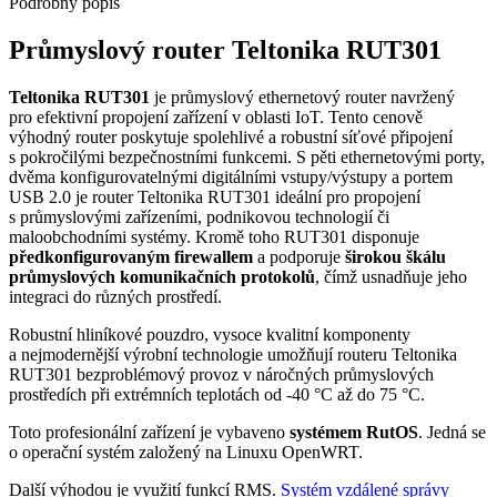
Podrobný popis
Průmyslový
router
Teltonika RUT301
Teltonika RUT301
je průmyslový
ethernetový
router
navržený
pro efektivní propojení zařízení v oblasti
IoT
. Tento cenově
výhodný
router
poskytuje spolehlivé a robustní síťové připojení
s pokročilými bezpečnostními funkcemi. S pěti ethernetovými porty,
dvěma konfigurovatelnými digitálními vstupy/výstupy a portem
USB 2.0 je
router
Teltonika RUT301 ideální pro propojení
s průmyslovými zařízeními, podnikovou technologií či
maloobchodními systémy. Kromě toho RUT301 disponuje
předkonfigurovaným firewallem
a podporuje
širokou škálu
průmyslových komunikačních protokolů
, čímž usnadňuje jeho
integraci do různých prostředí.
Robustní hliníkové pouzdro, vysoce kvalitní komponenty
a nejmodernější výrobní technologie umožňují routeru Teltonika
RUT301
bezproblémový provoz v náročných průmyslových
prostředích při extrémních teplotách od -40 °C až do 75 °C.
Toto profesionální zařízení je vybaveno
systémem RutOS
. Jedná se
o operační systém založený na Linuxu OpenWRT.
Další výhod
ou
je využití funkcí RMS.
Systém vzdálené správy