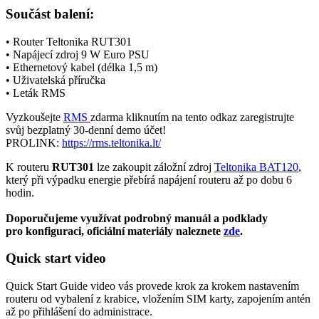
Součást balení:
•
Router
Teltonika RUT301
• Napájecí zdroj 9 W Euro PSU
• Ethernetový kabel (délka 1,5 m)
• Uživatelská příručka
• Leták RMS
Vyzkoušejte
RMS
zdarma kliknutím na tento odkaz zaregistrujte
svůj bezplatný 30-denní demo účet!
PROLINK:
https://rms.teltonika.lt/
K routeru
RUT301
lze zakoupit záložní zdroj
Teltonika BAT120
,
který při výpadku energie přebírá napájení routeru až po dobu 6
hodin.
Doporučujeme využívat podrobný manuál a podklady
pro konfiguraci, oficiální materiály naleznete
zde
.
Quick start video
Quick Start Guide video vás provede krok za krokem nastavením
routeru od vybalení z krabice, vložením SIM karty, zapojením antén
až po přihlášení do administrace.