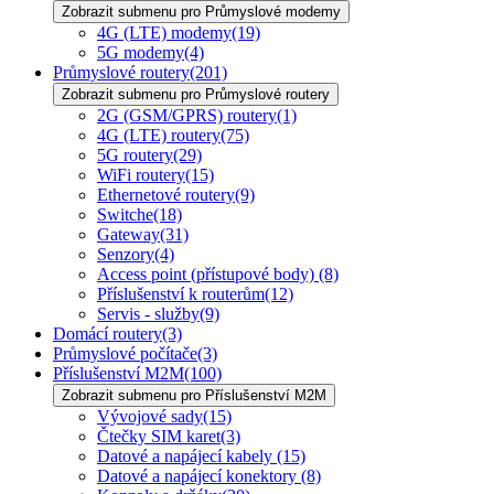
Zobrazit submenu pro Průmyslové modemy
4G (LTE) modemy
(19)
5G modemy
(4)
Průmyslové routery
(201)
Zobrazit submenu pro Průmyslové routery
2G (GSM/GPRS) routery
(1)
4G (LTE) routery
(75)
5G routery
(29)
WiFi routery
(15)
Ethernetové routery
(9)
Switche
(18)
Gateway
(31)
Senzory
(4)
Access point (přístupové body)
(8)
Příslušenství k routerům
(12)
Servis - služby
(9)
Domácí routery
(3)
Průmyslové počítače
(3)
Příslušenství M2M
(100)
Zobrazit submenu pro Příslušenství M2M
Vývojové sady
(15)
Čtečky SIM karet
(3)
Datové a napájecí kabely
(15)
Datové a napájecí konektory
(8)