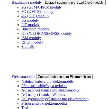
Bezdrátové moduly
Zobrazit submenu pro Bezdrátové moduly
2G (GSM/GPRS) moduly
3G (UMTS) moduly
4G (LTE) moduly
5G moduly
IoT moduly
Bluetooth moduly
GPS/GLONASS/GNSS moduly
ISM moduly
RFID moduly
+ 4 další
Elektromobilita
Zobrazit submenu pro Elektromobilita
Nabíjecí kabely pro elektromobily
Přenosné nabíječky a redukce
AC nabíjecí stanice pro elektromobily
AC nabíjecí stanice Wallbox
DC rychlonabíjecí stanice pro elektromobily
Příslušenství k elektromobilitě
Tesla