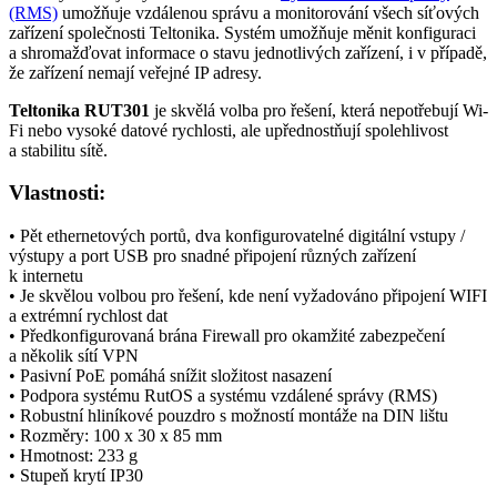
(RMS)
umožňuje vzdálenou správu a monitorování všech síťových
zařízení společnosti Teltonika. Systém umožňuje měnit konfiguraci
a shromažďovat informace o stavu jednotlivých zařízení, i v případě,
že zařízení nemají veřejné
IP adresy
.
Teltonika RUT301
je skvělá volba pro řešení, která nepotřebují
Wi-
Fi
nebo vysoké datové rychlosti, ale upřednostňují spolehlivost
a stabilitu sítě.
Vlastnosti:
• Pět
ethernetových
portů, dva konfigurovatelné digitální vstupy /
výstupy a port USB pro snadné připojení různých zařízení
k internetu
• Je skvělou volbou pro řešení, kde není vyžadováno připojení WIFI
a extrémní rychlost dat
• Předkonfigurovaná brána Firewall pro okamžité zabezpečení
a několik sítí
VPN
• Pasivní
PoE
pomáhá snížit složitost nasazení
• Podpora systému RutOS a systému vzdálené správy (RMS)
• Robustní hliníkové pouzdro s možností montáže na DIN lištu
• Rozměry: 100 x 30 x 85 mm
• Hmotnost: 233 g
•
Stupeň krytí
IP30