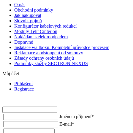
O nás
Obchodní podmínky
Jak nakupovat
Slovník pojmů
Konfigurátor kabelových redukcí
Moduly Telit Cinterion
Nakládání s elektroodpadem
Dopravné
Instalace wallboxu: Kompletní průvodce procesem
Reklamace a odstoupení od smlouvy
Zásady ochrany osobních údajů
Podmínky služby SECTRON NEXUS
Můj účet
Přihlášení
Registrace
Jméno a příjmení
*
E-mail
*