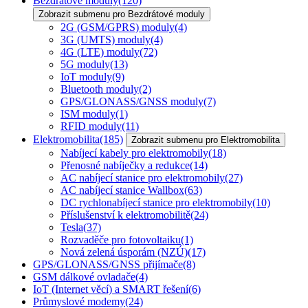
Bezdrátové moduly
(120)
Zobrazit submenu pro Bezdrátové moduly
2G (GSM/GPRS) moduly
(4)
3G (UMTS) moduly
(4)
4G (LTE) moduly
(72)
5G moduly
(13)
IoT moduly
(9)
Bluetooth moduly
(2)
GPS/GLONASS/GNSS moduly
(7)
ISM moduly
(1)
RFID moduly
(11)
Elektromobilita
(185)
Zobrazit submenu pro Elektromobilita
Nabíjecí kabely pro elektromobily
(18)
Přenosné nabíječky a redukce
(14)
AC nabíjecí stanice pro elektromobily
(27)
AC nabíjecí stanice Wallbox
(63)
DC rychlonabíjecí stanice pro elektromobily
(10)
Příslušenství k elektromobilitě
(24)
Tesla
(37)
Rozvaděče pro fotovoltaiku
(1)
Nová zelená úsporám (NZÚ)
(17)
GPS/GLONASS/GNSS přijímače
(8)
GSM dálkové ovladače
(4)
IoT (Internet věcí) a SMART řešení
(6)
Průmyslové modemy
(24)