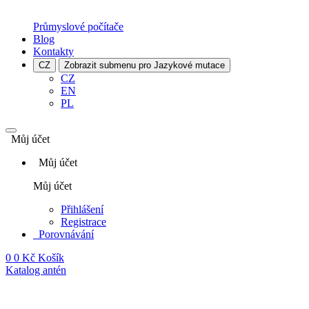
Průmyslové počítače
Blog
Kontakty
CZ
Zobrazit submenu pro Jazykové mutace
CZ
EN
PL
Můj účet
Můj účet
Můj účet
Přihlášení
Registrace
Porovnávání
0
0 Kč
Košík
Katalog antén