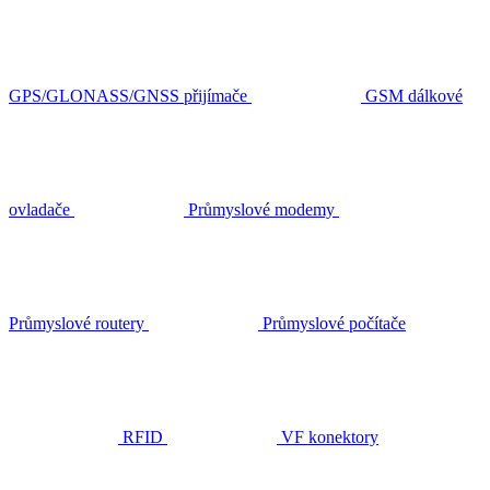
GPS/GLONASS/GNSS přijímače
GSM dálkové
ovladače
Průmyslové modemy
Průmyslové routery
Průmyslové počítače
RFID
VF konektory