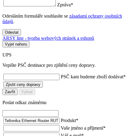
Zpráva
*
Odesláním formuláře souhlasíte se
zásadami ochrany osobních
údajů
.
Odeslat
ARSY line - tvorba webových stránek a eshopů
Vyjet nahoru
UPS
Vepište PSČ destinace pro zjištění ceny dopravy.
PSČ kam budeme zboží dodávat
*
Zjistit ceny dopravy
Zavřít
Vybrat
Poslat odkaz známému
Produkt
*
Vaše jméno a příjmení
*
Váš e-mail
*