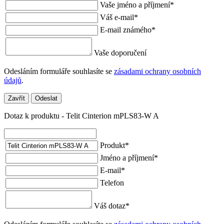
Vaše jméno a příjmení
*
Váš e-mail
*
E-mail známého
*
Vaše doporučení
Odesláním formuláře souhlasíte se
zásadami ochrany osobních
údajů
.
Zavřít
Odeslat
Dotaz k produktu - Telit Cinterion mPLS83-W A
Produkt
*
Jméno a příjmení
*
E-mail
*
Telefon
Váš dotaz
*