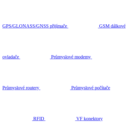
GPS/GLONASS/GNSS přijímače
GSM dálkové
ovladače
Průmyslové modemy
Průmyslové routery
Průmyslové počítače
RFID
VF konektory