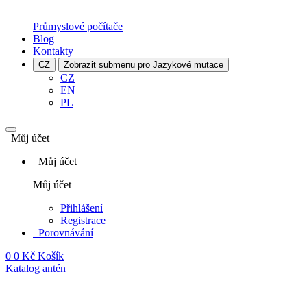
Průmyslové počítače
Blog
Kontakty
CZ
Zobrazit submenu pro Jazykové mutace
CZ
EN
PL
Můj účet
Můj účet
Můj účet
Přihlášení
Registrace
Porovnávání
0
0 Kč
Košík
Katalog antén