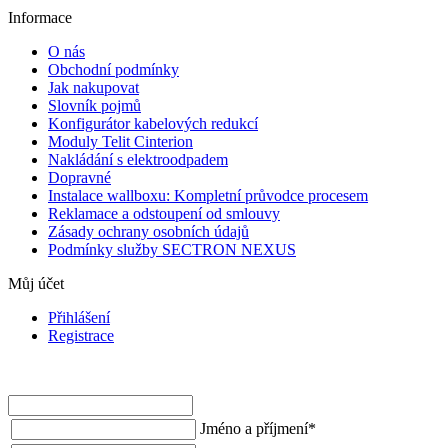
Informace
O nás
Obchodní podmínky
Jak nakupovat
Slovník pojmů
Konfigurátor kabelových redukcí
Moduly Telit Cinterion
Nakládání s elektroodpadem
Dopravné
Instalace wallboxu: Kompletní průvodce procesem
Reklamace a odstoupení od smlouvy
Zásady ochrany osobních údajů
Podmínky služby SECTRON NEXUS
Můj účet
Přihlášení
Registrace
Jméno a příjmení
*