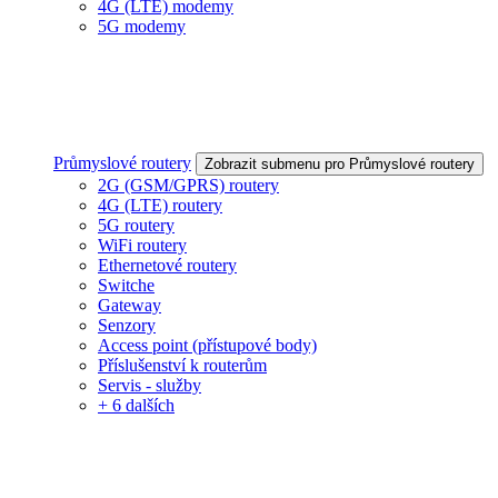
4G (LTE) modemy
5G modemy
Průmyslové routery
Zobrazit submenu pro Průmyslové routery
2G (GSM/GPRS) routery
4G (LTE) routery
5G routery
WiFi routery
Ethernetové routery
Switche
Gateway
Senzory
Access point (přístupové body)
Příslušenství k routerům
Servis - služby
+ 6 dalších