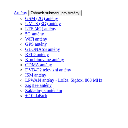
Antény
Zobrazit submenu pro Antény
GSM (2G) antény
UMTS (3G) antény
LTE (4G) antény
5G antény
WiFi antény
GPS antény
GLONASS antény
RFID antény
Kombinované antény
CDMA antény
DVB-T2 televizní antény
ISM antény
LPWAN antény - LoRa, Sigfox, 868 MHz
ZigBee antény
Základny k anténám
+ 10 dalších