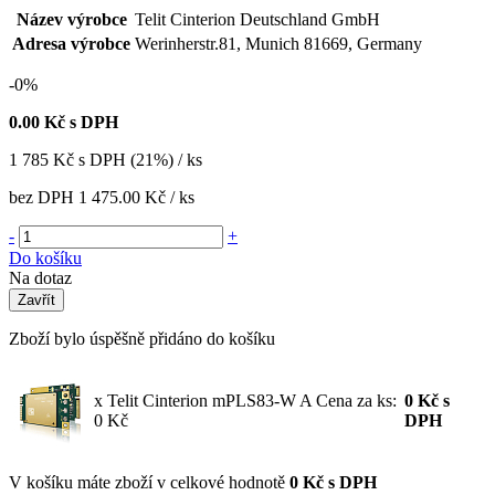
Název výrobce
Telit Cinterion Deutschland GmbH
Adresa výrobce
Werinherstr.81, Munich 81669, Germany
-0%
0.00
Kč s DPH
1 785
Kč
s DPH (21%) / ks
bez DPH
1 475.00 Kč
/ ks
-
+
Do košíku
Na dotaz
Zavřít
Zboží bylo úspěšně přidáno do košíku
x Telit Cinterion mPLS83-W A
Cena za ks:
0
Kč
s
0 Kč
DPH
V košíku máte zboží v celkové hodnotě
0 Kč s DPH