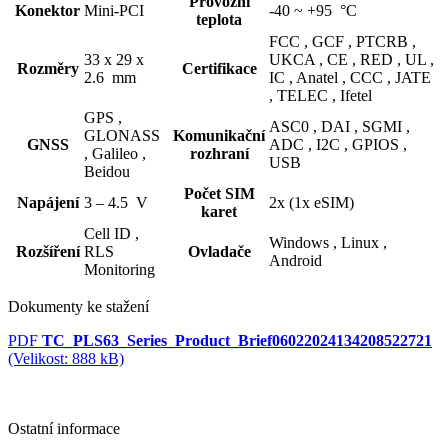
Provozní
Konektor
Mini-PCI
-40 ~ +95 °C
teplota
FCC ,
GCF ,
PTCRB ,
33 x 29 x
UKCA ,
CE ,
RED ,
UL ,
Rozměry
Certifikace
2.6 mm
IC ,
Anatel ,
CCC ,
JATE
,
TELEC ,
Ifetel
GPS ,
ASC0 ,
DAI ,
SGMI ,
GLONASS
Komunikační
GNSS
ADC ,
I2C ,
GPIOS ,
,
Galileo ,
rozhraní
USB
Beidou
Počet SIM
Napájení
3 – 4.5 V
2x (1x eSIM)
karet
Cell ID ,
Windows ,
Linux ,
Rozšíření
RLS
Ovladače
Android
Monitoring
Dokumenty ke stažení
PDF
TC_PLS63_Series_Product_Brief06022024134208522721
(Velikost: 888 kB)
Ostatní informace