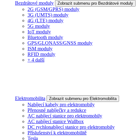
Bezdrátové moduly
Zobrazit submenu pro Bezdrátové moduly
2G (GSM/GPRS) moduly
3G (UMTS) moduly
4G (LTE) moduly
5G moduly
IoT moduly
Bluetooth moduly
GPS/GLONASS/GNSS moduly
ISM moduly
RFID moduly
+ 4 další
Elektromobilita
Zobrazit submenu pro Elektromobilita
Nabíjecí kabely pro elektromobily
Přenosné nabíječky a redukce
AC nabíjecí stanice pro elektromobily
AC nabíjecí stanice Wallbox
DC rychlonabíjecí stanice pro elektromobily
Příslušenství k elektromobilitě
Tesla