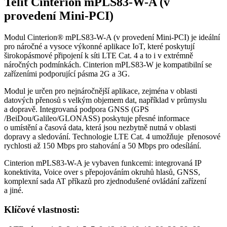
Telit Cinterion mPLS83-W-A (v
provedení Mini-PCI)
Modul
Cinterion® mPLS83-W-A (v provedení Mini-PCI) je
ideální
pro náročné a vysoce výkonné aplikace
IoT
, které poskytují
širokopásmové připojení k síti LTE Cat.
4 a to i v extrémně
náročných podmínkách. Cinterion mPLS83-W je kompatibilní se
zařízeními podporující pásma
2G
a
3G
.
Modul
je určen pro nejnáročnější aplikace, zejména v oblasti
datových přenosů s velkým objemem dat, například v průmyslu
a dopravě. Integrovaná podpora GNSS (
GPS
/BeiDou/Galileo/
GLONASS
) poskytuje přesné informace
o umístění a časová data, která jsou nezbytně nutná v oblasti
dopravy a sledování. Technologie LTE Cat. 4 umožňuje přenosové
rychlosti až 150 Mbps pro stahování a 50 Mbps pro odesílání.
Cinterion mPLS83-W-A je vybaven funkcemi: integrovaná IP
konektivita, Voice over s přepojováním okruhů hlasů, GNSS,
komplexní sada AT příkazů pro zjednodušené ovládání zařízení
a jiné.
Klíčové vlastnosti: