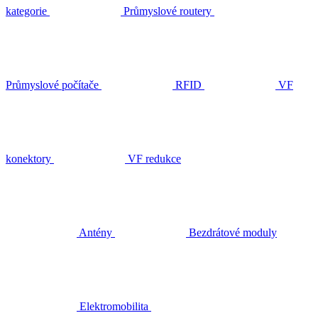
kategorie
Průmyslové routery
Průmyslové počítače
RFID
VF
konektory
VF redukce
Antény
Bezdrátové moduly
Elektromobilita