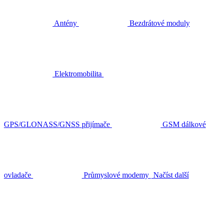
Antény
Bezdrátové moduly
Elektromobilita
GPS/GLONASS/GNSS přijímače
GSM dálkové
ovladače
Průmyslové modemy
Načíst další