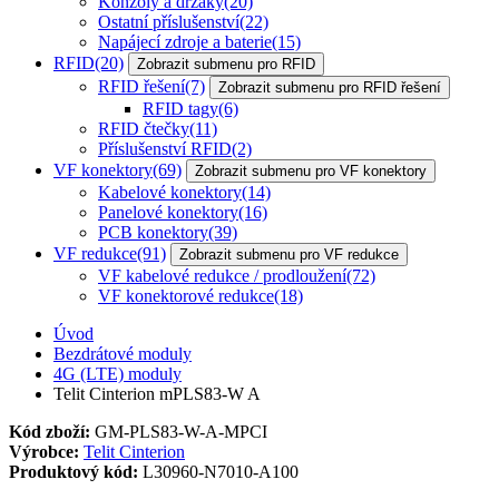
Konzoly a držáky
(20)
Ostatní příslušenství
(22)
Napájecí zdroje a baterie
(15)
RFID
(20)
Zobrazit submenu pro RFID
RFID řešení
(7)
Zobrazit submenu pro RFID řešení
RFID tagy
(6)
RFID čtečky
(11)
Příslušenství RFID
(2)
VF konektory
(69)
Zobrazit submenu pro VF konektory
Kabelové konektory
(14)
Panelové konektory
(16)
PCB konektory
(39)
VF redukce
(91)
Zobrazit submenu pro VF redukce
VF kabelové redukce / prodloužení
(72)
VF konektorové redukce
(18)
Úvod
Bezdrátové moduly
4G (LTE) moduly
Telit Cinterion mPLS83-W A
Kód zboží:
GM-PLS83-W-A-MPCI
Výrobce:
Telit Cinterion
Produktový kód:
L30960-N7010-A100