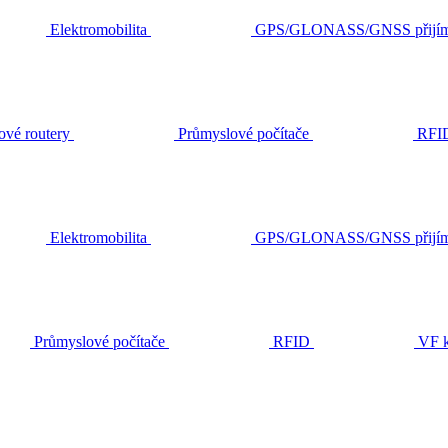
Elektromobilita
GPS/GLONASS/GNSS přijím
ové routery
Průmyslové počítače
RFI
Elektromobilita
GPS/GLONASS/GNSS přijím
Průmyslové počítače
RFID
VF k