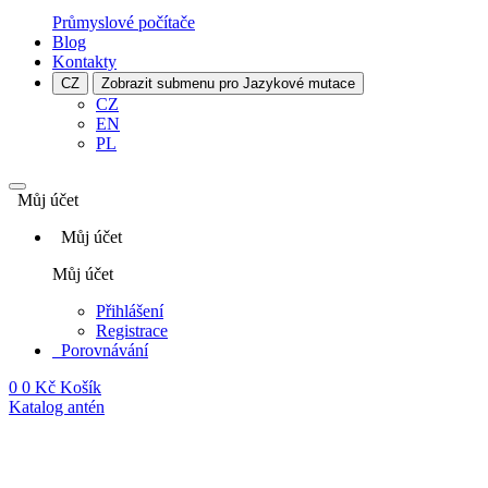
Průmyslové počítače
Blog
Kontakty
CZ
Zobrazit submenu pro Jazykové mutace
CZ
EN
PL
Můj účet
Můj účet
Můj účet
Přihlášení
Registrace
Porovnávání
0
0 Kč
Košík
Katalog antén