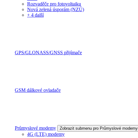
Rozvaděče pro fotovoltaiku
Nová zelená úsporám (NZÚ)
+ 4 další
GPS/GLONASS/GNSS přijímače
GSM dálkové ovladače
Průmyslové modemy
Zobrazit submenu pro Průmyslové modemy
4G (LTE) modemy