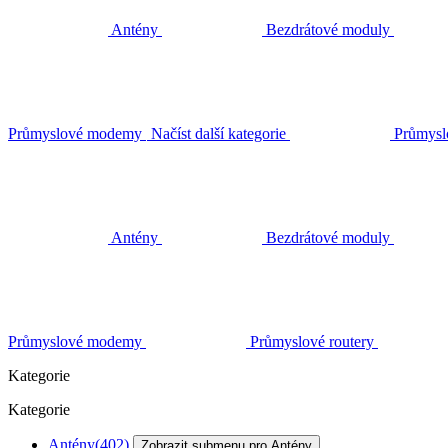
Antény
Bezdrátové moduly
Průmyslové modemy
Načíst další kategorie
Průmysl
Antény
Bezdrátové moduly
Průmyslové modemy
Průmyslové routery
Kategorie
Kategorie
Antény
(402)
Zobrazit submenu pro Antény