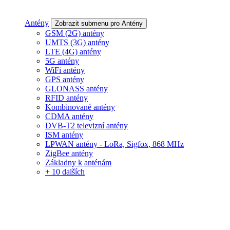
Antény
Zobrazit submenu pro Antény
GSM (2G) antény
UMTS (3G) antény
LTE (4G) antény
5G antény
WiFi antény
GPS antény
GLONASS antény
RFID antény
Kombinované antény
CDMA antény
DVB-T2 televizní antény
ISM antény
LPWAN antény - LoRa, Sigfox, 868 MHz
ZigBee antény
Základny k anténám
+ 10 dalších