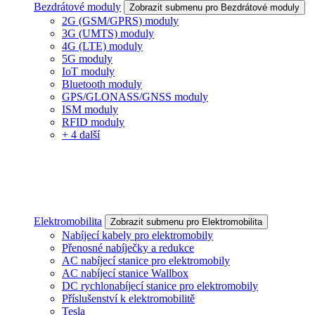
Bezdrátové moduly
Zobrazit submenu pro Bezdrátové moduly
2G (GSM/GPRS) moduly
3G (UMTS) moduly
4G (LTE) moduly
5G moduly
IoT moduly
Bluetooth moduly
GPS/GLONASS/GNSS moduly
ISM moduly
RFID moduly
+ 4 další
Elektromobilita
Zobrazit submenu pro Elektromobilita
Nabíjecí kabely pro elektromobily
Přenosné nabíječky a redukce
AC nabíjecí stanice pro elektromobily
AC nabíjecí stanice Wallbox
DC rychlonabíjecí stanice pro elektromobily
Příslušenství k elektromobilitě
Tesla