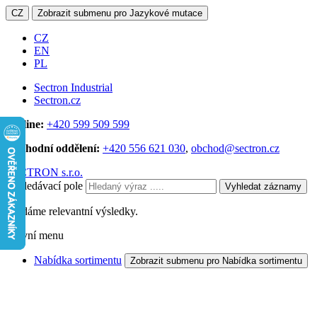
CZ
Zobrazit submenu pro Jazykové mutace
CZ
EN
PL
Sectron Industrial
Sectron.cz
Hotline:
+420 599 509 599
Obchodní oddělení:
+420 556 621 030
,
obchod@sectron.cz
SECTRON s.r.o.
Vyhledávací pole
Vyhledat záznamy
Hledáme relevantní výsledky.
Hlavní menu
Nabídka sortimentu
Zobrazit submenu pro Nabídka sortimentu