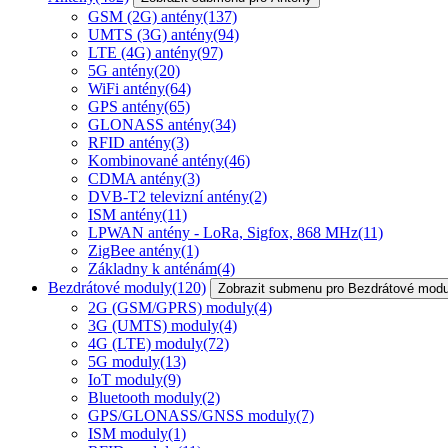
GSM (2G) antény
(137)
UMTS (3G) antény
(94)
LTE (4G) antény
(97)
5G antény
(20)
WiFi antény
(64)
GPS antény
(65)
GLONASS antény
(34)
RFID antény
(3)
Kombinované antény
(46)
CDMA antény
(3)
DVB-T2 televizní antény
(2)
ISM antény
(11)
LPWAN antény - LoRa, Sigfox, 868 MHz
(11)
ZigBee antény
(1)
Základny k anténám
(4)
Bezdrátové moduly
(120)
Zobrazit submenu pro Bezdrátové modu
2G (GSM/GPRS) moduly
(4)
3G (UMTS) moduly
(4)
4G (LTE) moduly
(72)
5G moduly
(13)
IoT moduly
(9)
Bluetooth moduly
(2)
GPS/GLONASS/GNSS moduly
(7)
ISM moduly
(1)