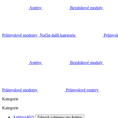
Antény
Bezdrátové moduly
Průmyslové modemy
Načíst další kategorie
Průmysl
Antény
Bezdrátové moduly
Průmyslové modemy
Průmyslové routery
Kategorie
Kategorie
Antény
(402)
Zobrazit submenu pro Antény