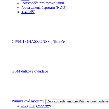
Rozvaděče pro fotovoltaiku
Nová zelená úsporám (NZÚ)
+ 4 další
GPS/GLONASS/GNSS přijímače
GSM dálkové ovladače
Průmyslové modemy
Zobrazit submenu pro Průmyslové modemy
4G (LTE) modemy