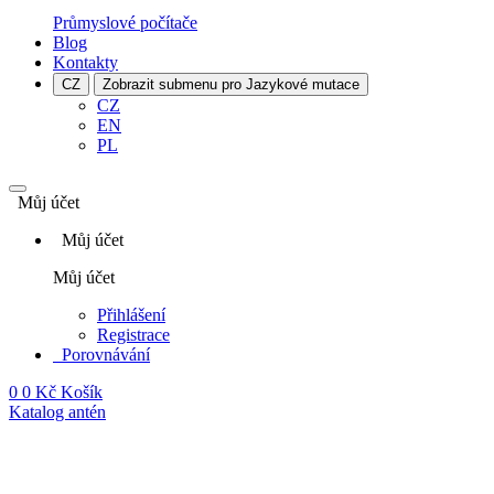
Průmyslové počítače
Blog
Kontakty
CZ
Zobrazit submenu pro Jazykové mutace
CZ
EN
PL
Můj účet
Můj účet
Můj účet
Přihlášení
Registrace
Porovnávání
0
0 Kč
Košík
Katalog antén