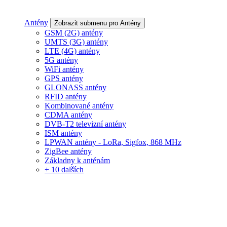
Antény
Zobrazit submenu pro Antény
GSM (2G) antény
UMTS (3G) antény
LTE (4G) antény
5G antény
WiFi antény
GPS antény
GLONASS antény
RFID antény
Kombinované antény
CDMA antény
DVB-T2 televizní antény
ISM antény
LPWAN antény - LoRa, Sigfox, 868 MHz
ZigBee antény
Základny k anténám
+ 10 dalších