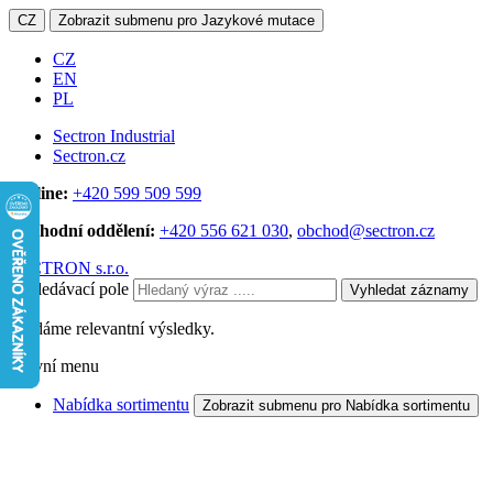
CZ
Zobrazit submenu pro Jazykové mutace
CZ
EN
PL
Sectron Industrial
Sectron.cz
Hotline:
+420 599 509 599
Obchodní oddělení:
+420 556 621 030
,
obchod@sectron.cz
SECTRON s.r.o.
Vyhledávací pole
Vyhledat záznamy
Hledáme relevantní výsledky.
Hlavní menu
Nabídka sortimentu
Zobrazit submenu pro Nabídka sortimentu