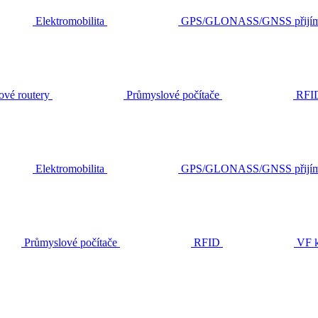
Elektromobilita
GPS/GLONASS/GNSS přijím
ové routery
Průmyslové počítače
RFI
Elektromobilita
GPS/GLONASS/GNSS přijím
Průmyslové počítače
RFID
VF k