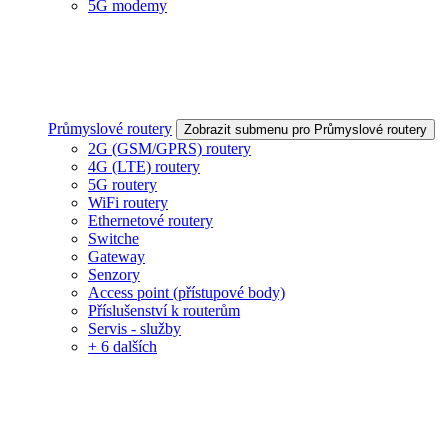
5G modemy
Průmyslové routery
Zobrazit submenu pro Průmyslové routery
2G (GSM/GPRS) routery
4G (LTE) routery
5G routery
WiFi routery
Ethernetové routery
Switche
Gateway
Senzory
Access point (přístupové body)
Příslušenství k routerům
Servis - služby
+ 6 dalších