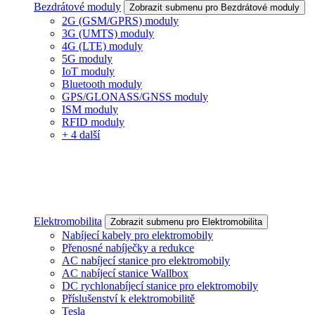
Bezdrátové moduly
Zobrazit submenu pro Bezdrátové moduly
2G (GSM/GPRS) moduly
3G (UMTS) moduly
4G (LTE) moduly
5G moduly
IoT moduly
Bluetooth moduly
GPS/GLONASS/GNSS moduly
ISM moduly
RFID moduly
+ 4 další
Elektromobilita
Zobrazit submenu pro Elektromobilita
Nabíjecí kabely pro elektromobily
Přenosné nabíječky a redukce
AC nabíjecí stanice pro elektromobily
AC nabíjecí stanice Wallbox
DC rychlonabíjecí stanice pro elektromobily
Příslušenství k elektromobilitě
Tesla