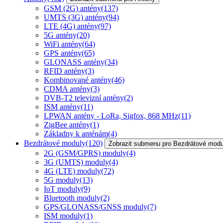
GSM (2G) antény
(137)
UMTS (3G) antény
(94)
LTE (4G) antény
(97)
5G antény
(20)
WiFi antény
(64)
GPS antény
(65)
GLONASS antény
(34)
RFID antény
(3)
Kombinované antény
(46)
CDMA antény
(3)
DVB-T2 televizní antény
(2)
ISM antény
(11)
LPWAN antény - LoRa, Sigfox, 868 MHz
(11)
ZigBee antény
(1)
Základny k anténám
(4)
Bezdrátové moduly
(120)
Zobrazit submenu pro Bezdrátové modu
2G (GSM/GPRS) moduly
(4)
3G (UMTS) moduly
(4)
4G (LTE) moduly
(72)
5G moduly
(13)
IoT moduly
(9)
Bluetooth moduly
(2)
GPS/GLONASS/GNSS moduly
(7)
ISM moduly
(1)