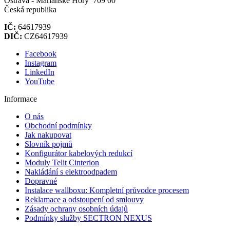
Ostrava - Mariánské Hory 709 00
Česká republika
IČ:
64617939
DIČ:
CZ64617939
Facebook
Instagram
LinkedIn
YouTube
Informace
O nás
Obchodní podmínky
Jak nakupovat
Slovník pojmů
Konfigurátor kabelových redukcí
Moduly Telit Cinterion
Nakládání s elektroodpadem
Dopravné
Instalace wallboxu: Kompletní průvodce procesem
Reklamace a odstoupení od smlouvy
Zásady ochrany osobních údajů
Podmínky služby SECTRON NEXUS