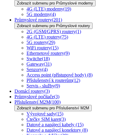
Zobrazit submenu pro Průmyslové modemy
4G (LTE) modemy
(19)
5G modemy
(4)
Průmyslové routery
(201)
Zobrazit submenu pro Průmyslové routery
2G (GSM/GPRS) routery
(1)
4G (LTE) routery
(75)
5G routery
(29)
WiFi routery
(15)
Ethernetové routery
(9)
Switche
(18)
Gateway
(31)
Senzory
(4)
Access point (přístupové body)
(8)
Příslušenství k routerům
(12)
Servis - služby
(9)
Domácí routery
(3)
Průmyslové počítače
(3)
Příslušenství M2M
(100)
Zobrazit submenu pro Příslušenství M2M
Vývojové sady
(15)
Čtečky SIM karet
(3)
Datové a napájecí kabely
(15)
Datové a napájecí konektory
(8)