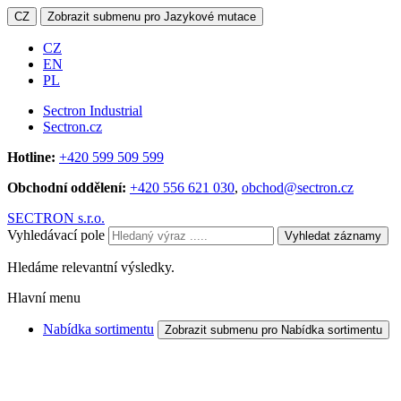
CZ
Zobrazit submenu pro Jazykové mutace
CZ
EN
PL
Sectron Industrial
Sectron.cz
Hotline:
+420 599 509 599
Obchodní oddělení:
+420 556 621 030
,
obchod@sectron.cz
SECTRON s.r.o.
Vyhledávací pole
Vyhledat záznamy
Hledáme relevantní výsledky.
Hlavní menu
Nabídka sortimentu
Zobrazit submenu pro Nabídka sortimentu