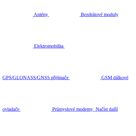
Antény
Bezdrátové moduly
Elektromobilita
GPS/GLONASS/GNSS přijímače
GSM dálkové
ovladače
Průmyslové modemy
Načíst další