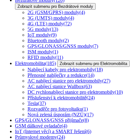
Bezdrátové moduly
(120)
Zobrazit submenu pro Bezdrátové moduly
2G (GSM/GPRS) moduly
(4)
3G (UMTS) moduly
(4)
4G (LTE) moduly
(72)
5G moduly
(13)
IoT moduly
(9)
Bluetooth moduly
(2)
GPS/GLONASS/GNSS moduly
(7)
ISM moduly
(1)
RFID moduly
(11)
Elektromobilita
(185)
Zobrazit submenu pro Elektromobilita
Nabíjecí kabely pro elektromobily
(18)
Přenosné nabíječky a redukce
(14)
AC nabíjecí stanice pro elektromobily
(27)
AC nabíjecí stanice Wallbox
(63)
DC rychlonabíjecí stanice pro elektromobily
(10)
Příslušenství k elektromobilitě
(24)
Tesla
(37)
Rozvaděče pro fotovoltaiku
(1)
Nová zelená úsporám (NZÚ)
(17)
GPS/GLONASS/GNSS přijímače
(8)
GSM dálkové ovladače
(4)
IoT (Internet věcí) a SMART řešení
(6)
Průmyslové modemy
(24)