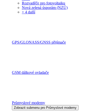
Rozvaděče pro fotovoltaiku
Nová zelená úsporám (NZÚ)
+ 4 další
GPS/GLONASS/GNSS přijímače
GSM dálkové ovladače
Průmyslové modemy
Zobrazit submenu pro Průmyslové modemy