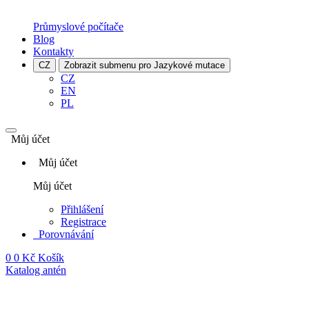
Průmyslové počítače
Blog
Kontakty
CZ
Zobrazit submenu pro Jazykové mutace
CZ
EN
PL
Můj účet
Můj účet
Můj účet
Přihlášení
Registrace
Porovnávání
0
0 Kč
Košík
Katalog antén