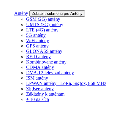
Antény
Zobrazit submenu pro Antény
GSM (2G) antény
UMTS (3G) antény
LTE (4G) antény
5G antény
WiFi antény
GPS antény
GLONASS antény
RFID antény
Kombinované antény
CDMA antény
DVB-T2 televizní antény
ISM antény
LPWAN antény - LoRa, Sigfox, 868 MHz
ZigBee antény
Základny k anténám
+ 10 dalších