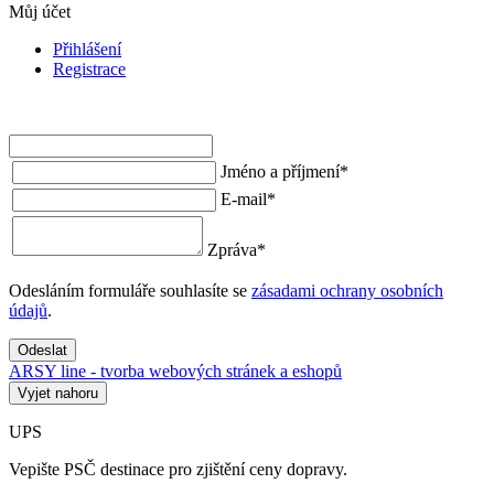
Můj účet
Přihlášení
Registrace
Jméno a příjmení
*
E-mail
*
Zpráva
*
Odesláním formuláře souhlasíte se
zásadami ochrany osobních
údajů
.
Odeslat
ARSY line - tvorba webových stránek a eshopů
Vyjet nahoru
UPS
Vepište PSČ destinace pro zjištění ceny dopravy.