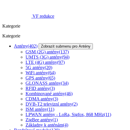
VF redukce
Kategorie
Kategorie
Antény
(402)
Zobrazit submenu pro Antény
GSM (2G) antény
(137)
UMTS (3G) antény
(94)
LTE (4G) antény
(97)
5G antény
(20)
WiFi antény
(64)
GPS antény
(65)
GLONASS antény
(34)
RFID antény
(3)
Kombinované antény
(46)
CDMA antény
(3)
DVB-T2 televizní antény
(2)
ISM antény
(11)
LPWAN antény - LoRa, Sigfox, 868 MHz
(11)
ZigBee antény
(1)
Základny k anténám
(4)