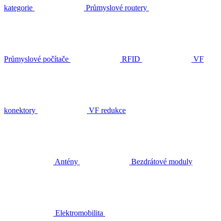
kategorie
Průmyslové routery
Průmyslové počítače
RFID
VF
konektory
VF redukce
Antény
Bezdrátové moduly
Elektromobilita