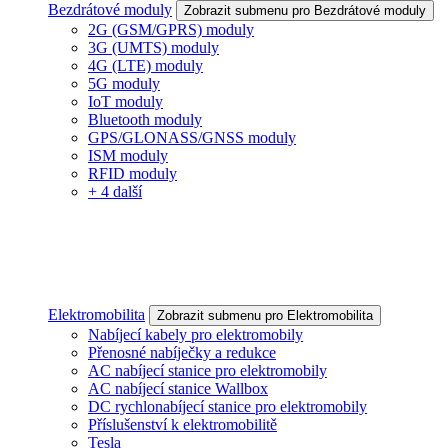
Bezdrátové moduly
Zobrazit submenu pro Bezdrátové moduly
2G (GSM/GPRS) moduly
3G (UMTS) moduly
4G (LTE) moduly
5G moduly
IoT moduly
Bluetooth moduly
GPS/GLONASS/GNSS moduly
ISM moduly
RFID moduly
+ 4 další
Elektromobilita
Zobrazit submenu pro Elektromobilita
Nabíjecí kabely pro elektromobily
Přenosné nabíječky a redukce
AC nabíjecí stanice pro elektromobily
AC nabíjecí stanice Wallbox
DC rychlonabíjecí stanice pro elektromobily
Příslušenství k elektromobilitě
Tesla