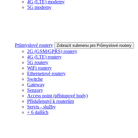
4G (LTE) modemy
5G modemy
Průmyslové routery
Zobrazit submenu pro Průmyslové routery
2G (GSM/GPRS) routery
4G (LTE) routery
5G routery
WiFi routery
Ethernetové routery
Switche
Gateway
Senzory
Access point (přístupové body)
Příslušenství k routerům
Servis - služby
+ 6 dalších