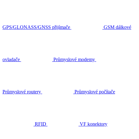
GPS/GLONASS/GNSS přijímače
GSM dálkové
ovladače
Průmyslové modemy
Průmyslové routery
Průmyslové počítače
RFID
VF konektory