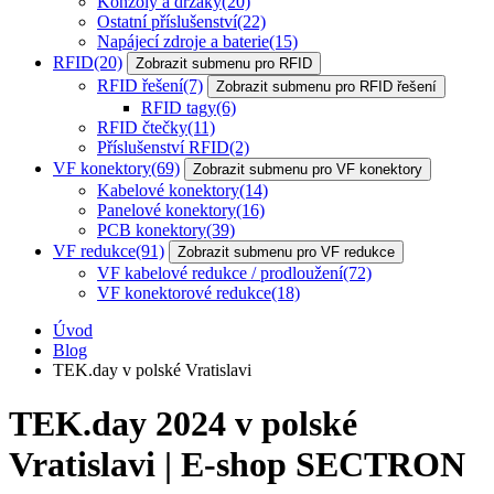
Konzoly a držáky
(20)
Ostatní příslušenství
(22)
Napájecí zdroje a baterie
(15)
RFID
(20)
Zobrazit submenu pro RFID
RFID řešení
(7)
Zobrazit submenu pro RFID řešení
RFID tagy
(6)
RFID čtečky
(11)
Příslušenství RFID
(2)
VF konektory
(69)
Zobrazit submenu pro VF konektory
Kabelové konektory
(14)
Panelové konektory
(16)
PCB konektory
(39)
VF redukce
(91)
Zobrazit submenu pro VF redukce
VF kabelové redukce / prodloužení
(72)
VF konektorové redukce
(18)
Úvod
Blog
TEK.day v polské Vratislavi
TEK.day 2024 v polské
Vratislavi | E-shop SECTRON