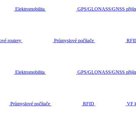
Elektromobilita
GPS/GLONASS/GNSS přijím
ové routery
Průmyslové počítače
RFI
Elektromobilita
GPS/GLONASS/GNSS přijím
Průmyslové počítače
RFID
VF k