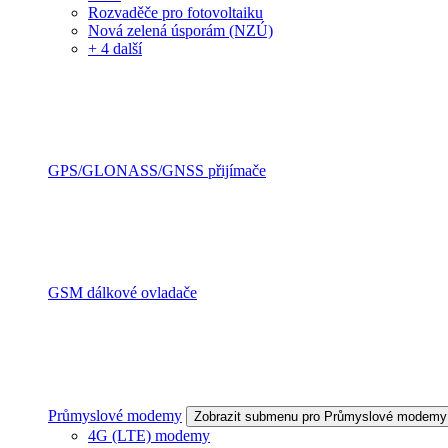
Rozvaděče pro fotovoltaiku
Nová zelená úsporám (NZÚ)
+ 4 další
GPS/GLONASS/GNSS přijímače
GSM dálkové ovladače
Průmyslové modemy
Zobrazit submenu pro Průmyslové modemy
4G (LTE) modemy