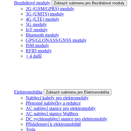
Bezdrátové moduly
Zobrazit submenu pro Bezdrátové moduly
2G (GSM/GPRS) moduly
3G (UMTS) moduly
4G (LTE) moduly
5G moduly
IoT moduly
Bluetooth moduly
GPS/GLONASS/GNSS moduly
ISM moduly
RFID moduly
+ 4 další
Elektromobilita
Zobrazit submenu pro Elektromobilita
Nabíjecí kabely pro elektromobily
Přenosné nabíječky a redukce
AC nabíjecí stanice pro elektromobily
AC nabíjecí stanice Wallbox
DC rychlonabíjecí stanice pro elektromobily
Příslušenství k elektromobilitě
Tesla