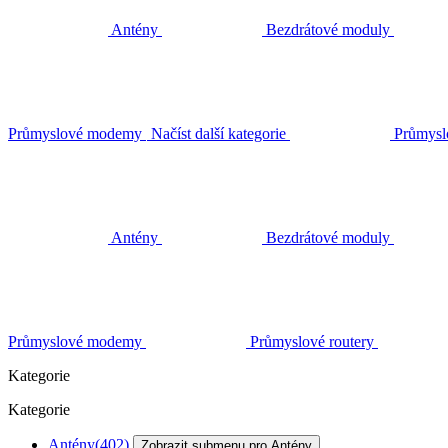
Antény
Bezdrátové moduly
Průmyslové modemy
Načíst další kategorie
Průmysl
Antény
Bezdrátové moduly
Průmyslové modemy
Průmyslové routery
Kategorie
Kategorie
Antény
(402)
Zobrazit submenu pro Antény