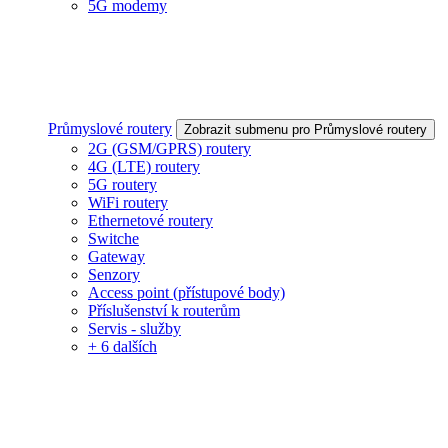
5G modemy
Průmyslové routery
Zobrazit submenu pro Průmyslové routery
2G (GSM/GPRS) routery
4G (LTE) routery
5G routery
WiFi routery
Ethernetové routery
Switche
Gateway
Senzory
Access point (přístupové body)
Příslušenství k routerům
Servis - služby
+ 6 dalších