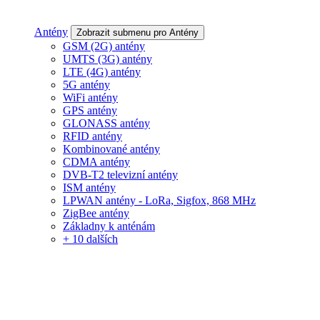
Antény
Zobrazit submenu pro Antény
GSM (2G) antény
UMTS (3G) antény
LTE (4G) antény
5G antény
WiFi antény
GPS antény
GLONASS antény
RFID antény
Kombinované antény
CDMA antény
DVB-T2 televizní antény
ISM antény
LPWAN antény - LoRa, Sigfox, 868 MHz
ZigBee antény
Základny k anténám
+ 10 dalších