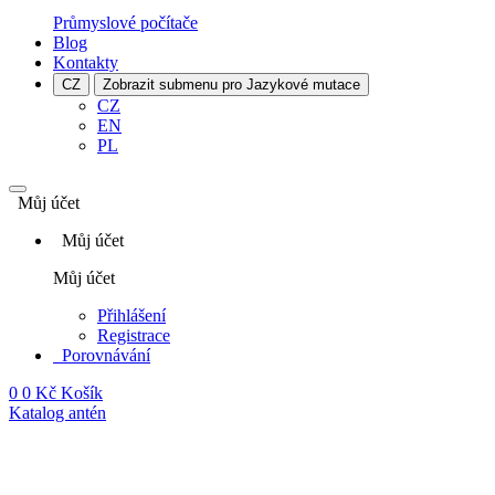
Průmyslové počítače
Blog
Kontakty
CZ
Zobrazit submenu pro Jazykové mutace
CZ
EN
PL
Můj účet
Můj účet
Můj účet
Přihlášení
Registrace
Porovnávání
0
0 Kč
Košík
Katalog antén