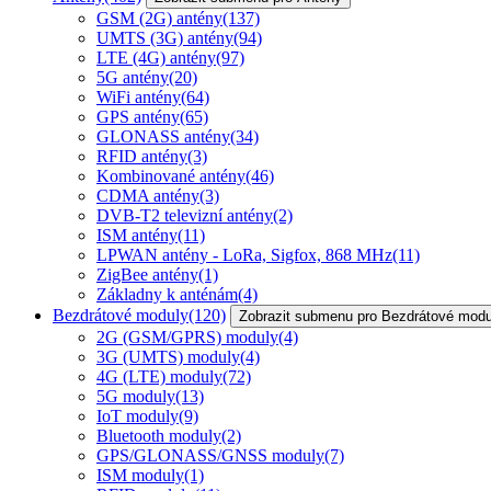
GSM (2G) antény
(137)
UMTS (3G) antény
(94)
LTE (4G) antény
(97)
5G antény
(20)
WiFi antény
(64)
GPS antény
(65)
GLONASS antény
(34)
RFID antény
(3)
Kombinované antény
(46)
CDMA antény
(3)
DVB-T2 televizní antény
(2)
ISM antény
(11)
LPWAN antény - LoRa, Sigfox, 868 MHz
(11)
ZigBee antény
(1)
Základny k anténám
(4)
Bezdrátové moduly
(120)
Zobrazit submenu pro Bezdrátové modu
2G (GSM/GPRS) moduly
(4)
3G (UMTS) moduly
(4)
4G (LTE) moduly
(72)
5G moduly
(13)
IoT moduly
(9)
Bluetooth moduly
(2)
GPS/GLONASS/GNSS moduly
(7)
ISM moduly
(1)