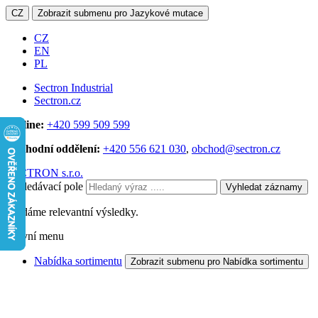
CZ
Zobrazit submenu pro Jazykové mutace
CZ
EN
PL
Sectron Industrial
Sectron.cz
Hotline:
+420 599 509 599
Obchodní oddělení:
+420 556 621 030
,
obchod@sectron.cz
SECTRON s.r.o.
Vyhledávací pole
Vyhledat záznamy
Hledáme relevantní výsledky.
Hlavní menu
Nabídka sortimentu
Zobrazit submenu pro Nabídka sortimentu