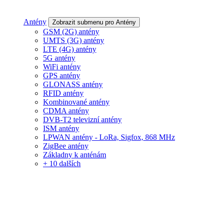
Antény
Zobrazit submenu pro Antény
GSM (2G) antény
UMTS (3G) antény
LTE (4G) antény
5G antény
WiFi antény
GPS antény
GLONASS antény
RFID antény
Kombinované antény
CDMA antény
DVB-T2 televizní antény
ISM antény
LPWAN antény - LoRa, Sigfox, 868 MHz
ZigBee antény
Základny k anténám
+ 10 dalších