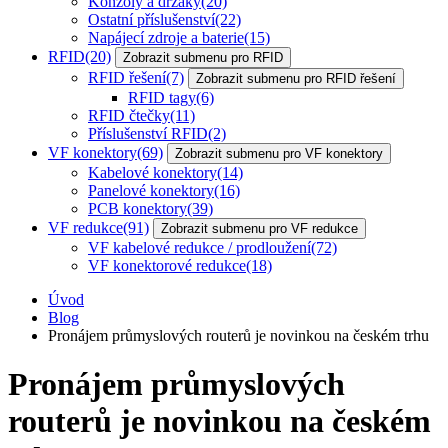
Konzoly a držáky
(20)
Ostatní příslušenství
(22)
Napájecí zdroje a baterie
(15)
RFID
(20)
Zobrazit submenu pro RFID
RFID řešení
(7)
Zobrazit submenu pro RFID řešení
RFID tagy
(6)
RFID čtečky
(11)
Příslušenství RFID
(2)
VF konektory
(69)
Zobrazit submenu pro VF konektory
Kabelové konektory
(14)
Panelové konektory
(16)
PCB konektory
(39)
VF redukce
(91)
Zobrazit submenu pro VF redukce
VF kabelové redukce / prodloužení
(72)
VF konektorové redukce
(18)
Úvod
Blog
Pronájem průmyslových routerů je novinkou na českém trhu
Pronájem průmyslových
routerů je novinkou na českém