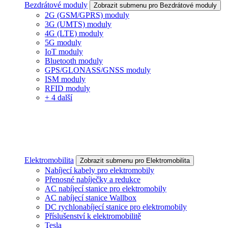
Bezdrátové moduly
Zobrazit submenu pro Bezdrátové moduly
2G (GSM/GPRS) moduly
3G (UMTS) moduly
4G (LTE) moduly
5G moduly
IoT moduly
Bluetooth moduly
GPS/GLONASS/GNSS moduly
ISM moduly
RFID moduly
+ 4 další
Elektromobilita
Zobrazit submenu pro Elektromobilita
Nabíjecí kabely pro elektromobily
Přenosné nabíječky a redukce
AC nabíjecí stanice pro elektromobily
AC nabíjecí stanice Wallbox
DC rychlonabíjecí stanice pro elektromobily
Příslušenství k elektromobilitě
Tesla