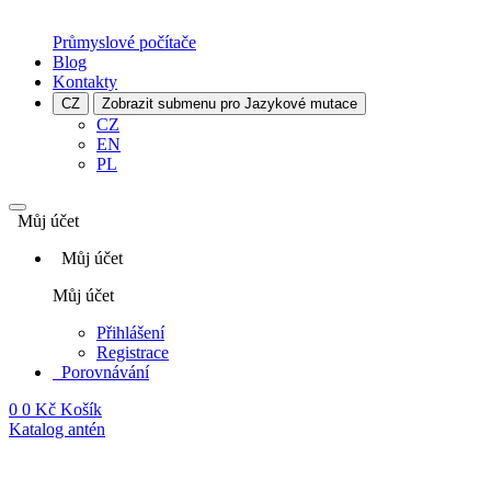
Průmyslové počítače
Blog
Kontakty
CZ
Zobrazit submenu pro Jazykové mutace
CZ
EN
PL
Můj účet
Můj účet
Můj účet
Přihlášení
Registrace
Porovnávání
0
0 Kč
Košík
Katalog antén