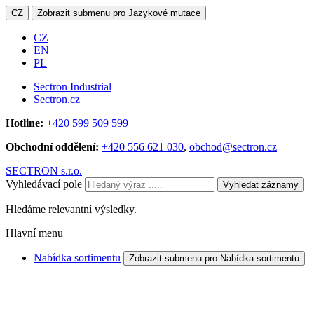
CZ
Zobrazit submenu pro Jazykové mutace
CZ
EN
PL
Sectron Industrial
Sectron.cz
Hotline:
+420 599 509 599
Obchodní oddělení:
+420 556 621 030
,
obchod@sectron.cz
SECTRON s.r.o.
Vyhledávací pole
Vyhledat záznamy
Hledáme relevantní výsledky.
Hlavní menu
Nabídka sortimentu
Zobrazit submenu pro Nabídka sortimentu