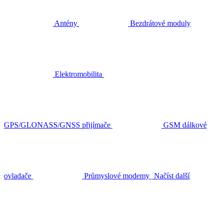
Antény
Bezdrátové moduly
Elektromobilita
GPS/GLONASS/GNSS přijímače
GSM dálkové
ovladače
Průmyslové modemy
Načíst další