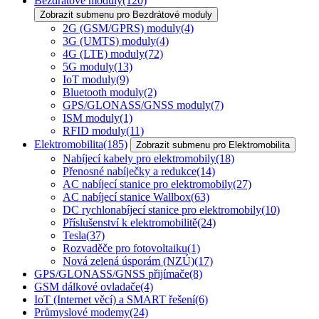
Bezdrátové moduly
(120)
Zobrazit submenu pro Bezdrátové moduly
2G (GSM/GPRS) moduly
(4)
3G (UMTS) moduly
(4)
4G (LTE) moduly
(72)
5G moduly
(13)
IoT moduly
(9)
Bluetooth moduly
(2)
GPS/GLONASS/GNSS moduly
(7)
ISM moduly
(1)
RFID moduly
(11)
Elektromobilita
(185)
Zobrazit submenu pro Elektromobilita
Nabíjecí kabely pro elektromobily
(18)
Přenosné nabíječky a redukce
(14)
AC nabíjecí stanice pro elektromobily
(27)
AC nabíjecí stanice Wallbox
(63)
DC rychlonabíjecí stanice pro elektromobily
(10)
Příslušenství k elektromobilitě
(24)
Tesla
(37)
Rozvaděče pro fotovoltaiku
(1)
Nová zelená úsporám (NZÚ)
(17)
GPS/GLONASS/GNSS přijímače
(8)
GSM dálkové ovladače
(4)
IoT (Internet věcí) a SMART řešení
(6)
Průmyslové modemy
(24)