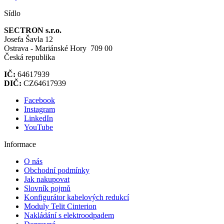
Sídlo
SECTRON s.r.o.
Josefa Šavla 12
Ostrava - Mariánské Hory 709 00
Česká republika
IČ:
64617939
DIČ:
CZ64617939
Facebook
Instagram
LinkedIn
YouTube
Informace
O nás
Obchodní podmínky
Jak nakupovat
Slovník pojmů
Konfigurátor kabelových redukcí
Moduly Telit Cinterion
Nakládání s elektroodpadem