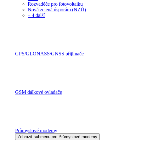
Rozvaděče pro fotovoltaiku
Nová zelená úsporám (NZÚ)
+ 4 další
GPS/GLONASS/GNSS přijímače
GSM dálkové ovladače
Průmyslové modemy
Zobrazit submenu pro Průmyslové modemy