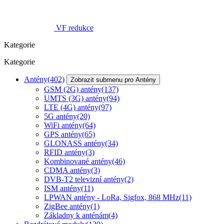
VF redukce
Kategorie
Kategorie
Antény
(402)
Zobrazit submenu pro Antény
GSM (2G) antény
(137)
UMTS (3G) antény
(94)
LTE (4G) antény
(97)
5G antény
(20)
WiFi antény
(64)
GPS antény
(65)
GLONASS antény
(34)
RFID antény
(3)
Kombinované antény
(46)
CDMA antény
(3)
DVB-T2 televizní antény
(2)
ISM antény
(11)
LPWAN antény - LoRa, Sigfox, 868 MHz
(11)
ZigBee antény
(1)
Základny k anténám
(4)