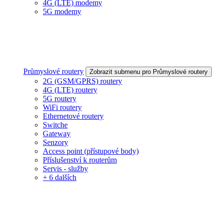
4G (LTE) modemy
5G modemy
Průmyslové routery
Zobrazit submenu pro Průmyslové routery
2G (GSM/GPRS) routery
4G (LTE) routery
5G routery
WiFi routery
Ethernetové routery
Switche
Gateway
Senzory
Access point (přístupové body)
Příslušenství k routerům
Servis - služby
+ 6 dalších