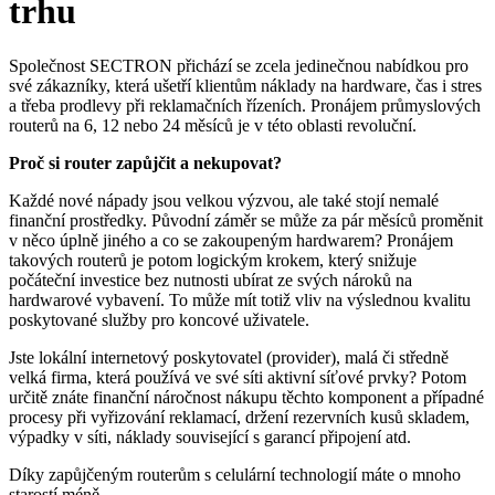
trhu
Společnost SECTRON přichází se zcela jedinečnou nabídkou pro
své zákazníky, která ušetří klientům náklady na hardware, čas i stres
a třeba prodlevy při reklamačních řízeních. Pronájem průmyslových
routerů
na 6, 12 nebo 24 měsíců je v této oblasti revoluční.
Proč si
router
zapůjčit a nekupovat?
Každé nové nápady jsou velkou výzvou, ale také stojí nemalé
finanční prostředky. Původní záměr se může za pár měsíců proměnit
v něco úplně jiného a co se zakoupeným hardwarem? Pronájem
takových
routerů
je potom logickým krokem, který snižuje
počáteční investice bez nutnosti ubírat ze svých nároků na
hardwarové vybavení. To může mít totiž vliv na výslednou kvalitu
poskytované služby pro koncové uživatele.
Jste lokální internetový poskytovatel (provider), malá či středně
velká firma, která používá ve své síti aktivní síťové prvky? Potom
určitě znáte finanční náročnost nákupu těchto komponent a případné
procesy při vyřizování reklamací, držení rezervních kusů skladem,
výpadky v síti, náklady související s garancí připojení atd.
Díky zapůjčeným routerům s celulární technologií máte o mnoho
starostí méně.