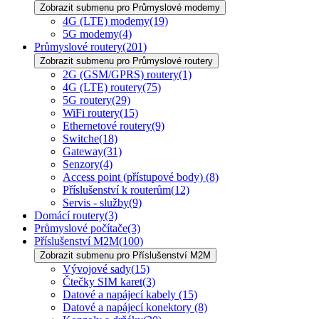
Zobrazit submenu pro Průmyslové modemy
4G (LTE) modemy
(19)
5G modemy
(4)
Průmyslové routery
(201)
Zobrazit submenu pro Průmyslové routery
2G (GSM/GPRS) routery
(1)
4G (LTE) routery
(75)
5G routery
(29)
WiFi routery
(15)
Ethernetové routery
(9)
Switche
(18)
Gateway
(31)
Senzory
(4)
Access point (přístupové body)
(8)
Příslušenství k routerům
(12)
Servis - služby
(9)
Domácí routery
(3)
Průmyslové počítače
(3)
Příslušenství M2M
(100)
Zobrazit submenu pro Příslušenství M2M
Vývojové sady
(15)
Čtečky SIM karet
(3)
Datové a napájecí kabely
(15)
Datové a napájecí konektory
(8)