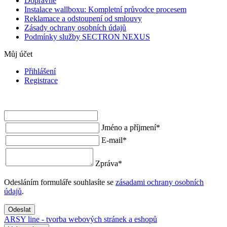
Dopravné
Instalace wallboxu: Kompletní průvodce procesem
Reklamace a odstoupení od smlouvy
Zásady ochrany osobních údajů
Podmínky služby SECTRON NEXUS
Můj účet
Přihlášení
Registrace
Jméno a příjmení
*
E-mail
*
Zpráva
*
Odesláním formuláře souhlasíte se
zásadami ochrany osobních
údajů
.
Odeslat
ARSY line - tvorba webových stránek a eshopů