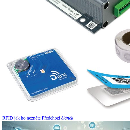
RFID jak ho neznáte
Předchozí
článek