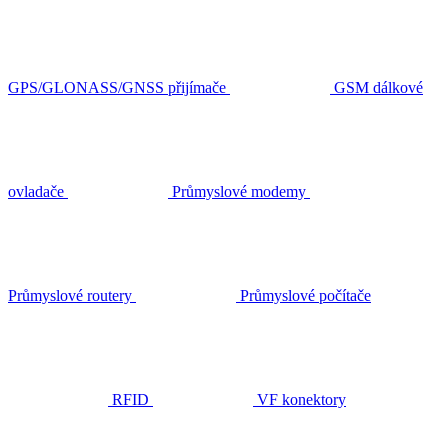
GPS/GLONASS/GNSS přijímače
GSM dálkové
ovladače
Průmyslové modemy
Průmyslové routery
Průmyslové počítače
RFID
VF konektory