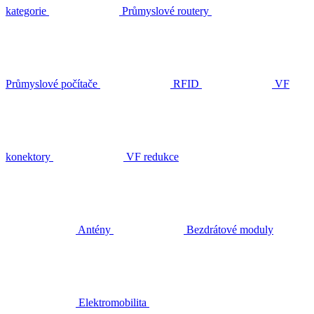
kategorie
Průmyslové routery
Průmyslové počítače
RFID
VF
konektory
VF redukce
Antény
Bezdrátové moduly
Elektromobilita