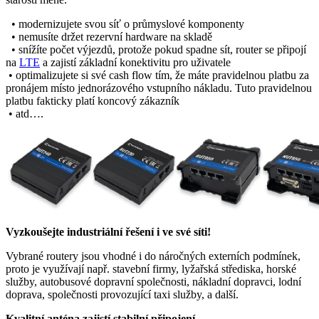
• modernizujete svou síť o průmyslové komponenty
• nemusíte držet rezervní hardware na skladě
• snížíte počet výjezdů, protože pokud spadne sít,
router
se připojí
na
LTE
a zajistí základní konektivitu pro uživatele
• optimalizujete si své cash flow tím, že máte pravidelnou platbu za
pronájem místo jednorázového vstupního nákladu. Tuto pravidelnou
platbu fakticky platí koncový zákazník
•
atd….
Vyzkoušejte industriální řešení i ve své síti!
Vybrané
routery
jsou vhodné i do náročných externích podmínek,
proto je využívají např. stavební firmy, lyžařská střediska, horské
služby, autobusové dopravní společnosti, nákladní dopravci, lodní
doprava, společnosti provozující taxi služby, a další.
Kvalitní anténa zajistí stabilní připojení.