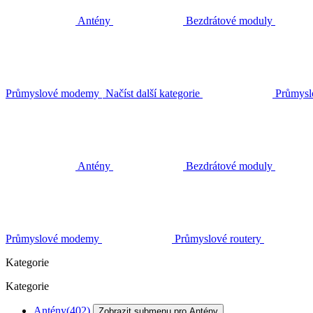
Antény
Bezdrátové moduly
Průmyslové modemy
Načíst další kategorie
Průmysl
Antény
Bezdrátové moduly
Průmyslové modemy
Průmyslové routery
Kategorie
Kategorie
Antény
(402)
Zobrazit submenu pro Antény