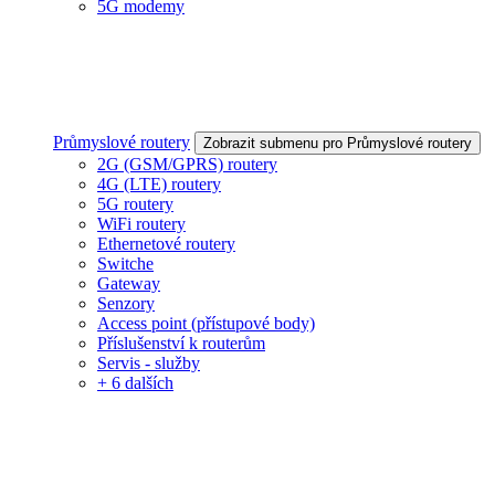
5G modemy
Průmyslové routery
Zobrazit submenu pro Průmyslové routery
2G (GSM/GPRS) routery
4G (LTE) routery
5G routery
WiFi routery
Ethernetové routery
Switche
Gateway
Senzory
Access point (přístupové body)
Příslušenství k routerům
Servis - služby
+ 6 dalších