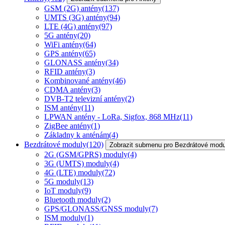
GSM (2G) antény
(137)
UMTS (3G) antény
(94)
LTE (4G) antény
(97)
5G antény
(20)
WiFi antény
(64)
GPS antény
(65)
GLONASS antény
(34)
RFID antény
(3)
Kombinované antény
(46)
CDMA antény
(3)
DVB-T2 televizní antény
(2)
ISM antény
(11)
LPWAN antény - LoRa, Sigfox, 868 MHz
(11)
ZigBee antény
(1)
Základny k anténám
(4)
Bezdrátové moduly
(120)
Zobrazit submenu pro Bezdrátové modu
2G (GSM/GPRS) moduly
(4)
3G (UMTS) moduly
(4)
4G (LTE) moduly
(72)
5G moduly
(13)
IoT moduly
(9)
Bluetooth moduly
(2)
GPS/GLONASS/GNSS moduly
(7)
ISM moduly
(1)