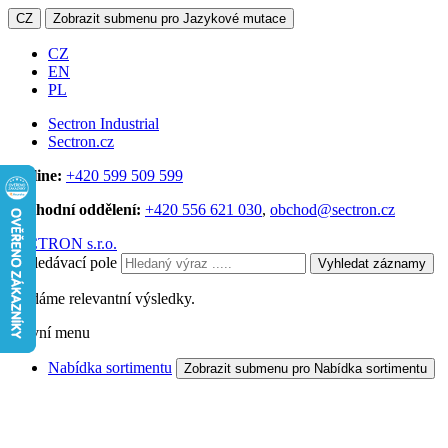
CZ
Zobrazit submenu pro Jazykové mutace
CZ
EN
PL
Sectron Industrial
Sectron.cz
Hotline:
+420 599 509 599
Obchodní oddělení:
+420 556 621 030
,
obchod@sectron.cz
SECTRON s.r.o.
Vyhledávací pole
Vyhledat záznamy
Hledáme relevantní výsledky.
Hlavní menu
Nabídka sortimentu
Zobrazit submenu pro Nabídka sortimentu