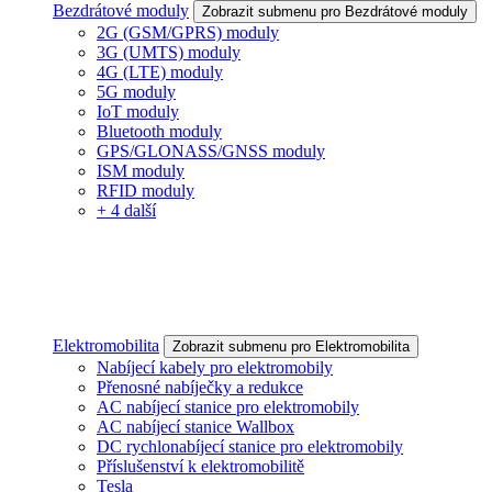
Bezdrátové moduly
Zobrazit submenu pro Bezdrátové moduly
2G (GSM/GPRS) moduly
3G (UMTS) moduly
4G (LTE) moduly
5G moduly
IoT moduly
Bluetooth moduly
GPS/GLONASS/GNSS moduly
ISM moduly
RFID moduly
+ 4 další
Elektromobilita
Zobrazit submenu pro Elektromobilita
Nabíjecí kabely pro elektromobily
Přenosné nabíječky a redukce
AC nabíjecí stanice pro elektromobily
AC nabíjecí stanice Wallbox
DC rychlonabíjecí stanice pro elektromobily
Příslušenství k elektromobilitě
Tesla