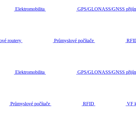
Elektromobilita
GPS/GLONASS/GNSS přijím
ové routery
Průmyslové počítače
RFI
Elektromobilita
GPS/GLONASS/GNSS přijím
Průmyslové počítače
RFID
VF k