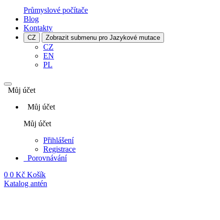
Průmyslové počítače
Blog
Kontakty
CZ
Zobrazit submenu pro Jazykové mutace
CZ
EN
PL
Můj účet
Můj účet
Můj účet
Přihlášení
Registrace
Porovnávání
0
0 Kč
Košík
Katalog antén