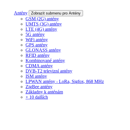
Antény
Zobrazit submenu pro Antény
GSM (2G) antény
UMTS (3G) antény
LTE (4G) antény
5G antény
WiFi antény
GPS antény
GLONASS antény
RFID antény
Kombinované antény
CDMA antény
DVB-T2 televizní antény
ISM antény
LPWAN antény - LoRa, Sigfox, 868 MHz
ZigBee antény
Základny k anténám
+ 10 dalších