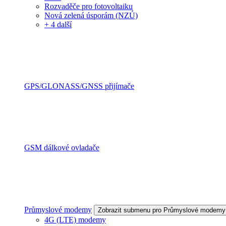
Rozvaděče pro fotovoltaiku
Nová zelená úsporám (NZÚ)
+ 4 další
GPS/GLONASS/GNSS přijímače
GSM dálkové ovladače
Průmyslové modemy
Zobrazit submenu pro Průmyslové modemy
4G (LTE) modemy