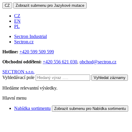
CZ
Zobrazit submenu pro Jazykové mutace
CZ
EN
PL
Sectron Industrial
Sectron.cz
Hotline:
+420 599 509 599
Obchodní oddělení:
+420 556 621 030
,
obchod@sectron.cz
SECTRON s.r.o.
Vyhledávací pole
Vyhledat záznamy
Hledáme relevantní výsledky.
Hlavní menu
Nabídka sortimentu
Zobrazit submenu pro Nabídka sortimentu