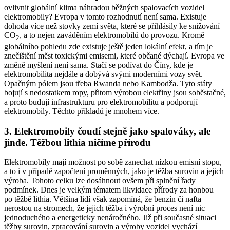
ovlivnit globální klima náhradou běžných spalovacích vozidel
elektromobily
? Evropa v tomto rozhodnutí není sama. Existuje
dohoda více než stovky zemí světa, které se přihlásily ke snižování
CO
, a to nejen zaváděním
elektromobilů
do provozu. Kromě
2
globálního pohledu zde existuje ještě jeden lokální efekt, a tím je
znečištění měst toxickými emisemi, které občané dýchají. Evropa ve
změně myšlení není sama. Stačí se podívat do Číny, kde je
elektromobilita nejdále a dobývá svými moderními vozy svět.
Opačným pólem jsou třeba Rwanda nebo Kambodža. Tyto státy
bojují s nedostatkem ropy, přitom výrobou elektřiny jsou soběstačné,
a proto budují infrastrukturu pro elektromobilitu a podporují
elektromobily
. Těchto příkladů je mnohem více.
3.
Elektromobily
čoudí stejně jako spalováky, ale
jinde. Těžbou lithia ničíme přírodu
Elektromobily
mají možnost po sobě zanechat nízkou emisní stopu,
a to i
v případě započtení proměnných, jako je těžba surovin a jejich
výroba. Tohoto celku lze dosáhnout ovšem při splnění řady
podmínek. Dnes je velkým tématem likvidace přírody za honbou
po těžbě lithia. Většina lidí však zapomíná, že benzín či nafta
nerostou na stromech, že jejich těžba i výrobní proces není nic
jednoduchého a energeticky nenáročného. Již při současné situaci
těžby surovin, zpracování surovin a výroby vozidel vychází