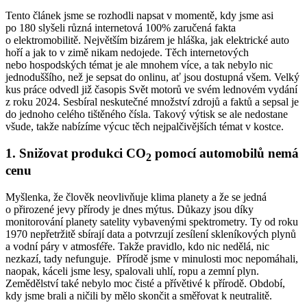
Tento článek jsme se rozhodli napsat v momentě, kdy jsme asi
po 180 slyšeli různá internetová 100% zaručená fakta
o elektromobilitě. Největším bizárem je hláška, jak elektrické auto
hoří a jak to v zimě nikam nedojede. Těch internetových
nebo hospodských témat je ale mnohem více, a tak nebylo nic
jednoduššího, než je sepsat do onlinu, ať jsou dostupná všem. Velký
kus práce odvedl již časopis Svět motorů ve svém lednovém vydání
z roku 2024. Sesbíral neskutečné množství zdrojů a faktů a sepsal je
do jednoho celého tištěného čísla. Takový výtisk se ale nedostane
všude, takže nabízíme výcuc těch nejpalčivějších témat v kostce.
1.
Snižovat produkci CO
pomocí automobilů nemá
2
cenu
Myšlenka, že člověk neovlivňuje klima planety a že se jedná
o přirozené jevy přírody je dnes mýtus. Důkazy jsou díky
monitorování planety satelity vybavenými spektrometry. Ty od roku
1970 nepřetržitě sbírají data a potvrzují zesílení skleníkových plynů
a vodní páry v atmosféře. Takže pravidlo, kdo nic nedělá, nic
nezkazí, tady nefunguje. Přírodě jsme v minulosti moc nepomáhali,
naopak, káceli jsme lesy, spalovali uhlí, ropu a zemní plyn.
Zemědělství také nebylo moc čisté a přívětivé k přírodě. Období,
kdy jsme brali a ničili by mělo skončit a směřovat k neutralitě.