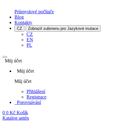
Průmyslové počítače
Blog
Kontakty
CZ
Zobrazit submenu pro Jazykové mutace
CZ
EN
PL
Můj účet
Můj účet
Můj účet
Přihlášení
Registrace
Porovnávání
0
0 Kč
Košík
Katalog antén