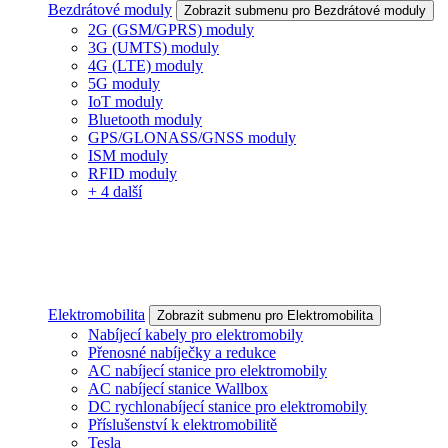
Bezdrátové moduly
Zobrazit submenu pro Bezdrátové moduly
2G (GSM/GPRS) moduly
3G (UMTS) moduly
4G (LTE) moduly
5G moduly
IoT moduly
Bluetooth moduly
GPS/GLONASS/GNSS moduly
ISM moduly
RFID moduly
+ 4 další
Elektromobilita
Zobrazit submenu pro Elektromobilita
Nabíjecí kabely pro elektromobily
Přenosné nabíječky a redukce
AC nabíjecí stanice pro elektromobily
AC nabíjecí stanice Wallbox
DC rychlonabíjecí stanice pro elektromobily
Příslušenství k elektromobilitě
Tesla