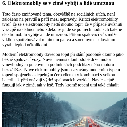
6.
Elektromobily
se v zimě vybijí a lidé umrznou
Toto často zmiňované téma, obzvláště na sociálních sítích, není
založeno na pravdě a patří mezi nepravdy. Kritici elektromobility
tvrdí, že se s
elektromobily
nedá dlouho topit, že v případě uvíznutí
v zácpě na dálnici nebo kdekoliv jinde se po třech hodinách baterie
elektromobilu
vybije a lidé umrznou. Přitom spalovací vůz může
v klidu spotřebovávat minimum paliva a samotným spalováním
vyrábí teplo i několik dní.
Moderní
elektromobily
dovedou topit při stání podobně dlouho jako
běžné spalovací vozy. Navíc nemusí dlouhodobě držet motor
v nevhodných pracovních podmínkách podchlazeného motoru
bez zátěže. Nové
elektromobily
jsou osazovány moderním typem
topení spojeného s tepelným čerpadlem a v kombinaci s velkou
baterií tak překonávají výdrž spalovacích vozidel. Navíc stejně
fungují jak v zimě, tak v létě. Tedy kromě topení umí také chladit.