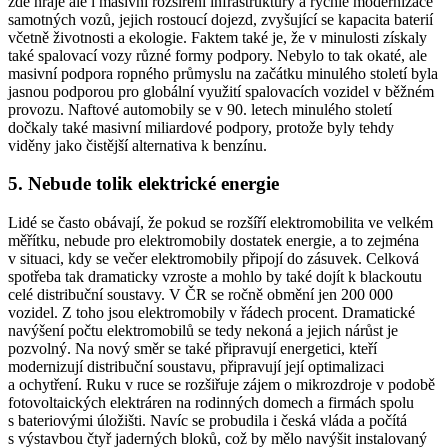
zde hraje ale i masivní rozšíření infrastruktury a rychlé modernizace
samotných vozů, jejich rostoucí
dojezd
, zvyšující se kapacita baterií
včetně životnosti a ekologie. Faktem také je, že v minulosti získaly
také spalovací vozy různé formy podpory. Nebylo to tak okaté, ale
masivní podpora ropného průmyslu na začátku minulého století byla
jasnou podporou
pro globální
využití spalovacích vozidel v běžném
provozu. Naftové automobily se v 90. letech minulého století
dočkaly také masivní miliardové podpory, protože byly tehdy
viděny jako čistější alternativa k benzínu.
5.
Nebude tolik elektrické energie
Lidé se často obávají, že pokud se rozšíří elektromobilita ve velkém
měřítku, nebude pro
elektromobily
dostatek energie, a to zejména
v situaci, kdy se večer
elektromobily
připojí do zásuvek. Celková
spotřeba tak dramaticky vzroste a mohlo by také dojít k blackoutu
celé distribuční soustavy. V ČR se ročně obmění jen 200 000
vozidel. Z toho jsou
elektromobily
v řádech procent. Dramatické
navýšení počtu
elektromobilů
se tedy nekoná a jejich nárůst je
pozvolný. Na nový směr se také připravují energetici, kteří
modernizují distribuční soustavu, připravují její optimalizaci
a ochytření. Ruku v ruce se rozšiřuje zájem o mikrozdroje v podobě
fotovoltaických elektráren na rodinných domech a firmách spolu
s bateriovými úložišti. Navíc se probudila i česká vláda a počítá
s výstavbou čtyř jaderných bloků, což by mělo navýšit instalovaný