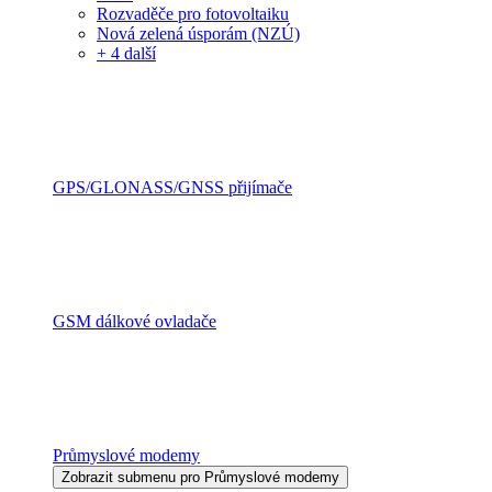
Rozvaděče pro fotovoltaiku
Nová zelená úsporám (NZÚ)
+ 4 další
GPS/GLONASS/GNSS přijímače
GSM dálkové ovladače
Průmyslové modemy
Zobrazit submenu pro Průmyslové modemy