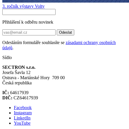
3. ročník výstavy Volty
Přihlášení k odběru novinek
Odeslat
Odesláním formuláře souhlasíte se
zásadami ochrany osobních
údajů
.
Sídlo
SECTRON s.r.o.
Josefa Šavla 12
Ostrava - Mariánské Hory 709 00
Česká republika
IČ:
64617939
DIČ:
CZ64617939
Facebook
Instagram
LinkedIn
YouTube