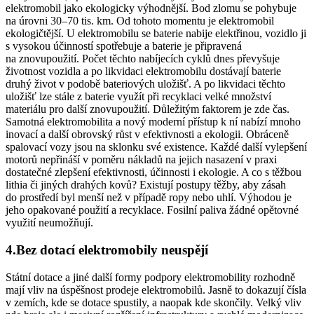
elektromobil
jako ekologicky výhodnější. Bod zlomu se pohybuje
na úrovni 30–70 tis. km. Od tohoto momentu je
elektromobil
ekologičtější. U
elektromobilu
se baterie nabije elektřinou, vozidlo ji
s vysokou účinností spotřebuje a baterie je připravená
na znovupoužití. Počet těchto nabíjecích cyklů dnes převyšuje
životnost vozidla a po likvidaci
elektromobilu
dostávají baterie
druhý život v podobě bateriových uložišť. A po likvidaci těchto
uložišť lze stále z baterie využít při recyklaci velké množství
materiálu pro další znovupoužití. Důležitým faktorem je zde čas.
Samotná elektromobilita a nový moderní přístup k ní nabízí mnoho
inovací a další obrovský růst v efektivnosti a ekologii. Obráceně
spalovací vozy jsou na sklonku své existence. Každé další vylepšení
motorů nepřináší v poměru nákladů na jejich nasazení v praxi
dostatečné zlepšení efektivnosti, účinnosti i ekologie. A co s těžbou
lithia či jiných drahých kovů? Existují postupy těžby, aby zásah
do prostředí byl menší než v případě ropy nebo uhlí. Výhodou je
jeho opakované použití a recyklace. Fosilní paliva žádné opětovné
využití neumožňují.
4.
Bez dotací
elektromobily
neuspějí
Státní dotace a jiné další formy podpory elektromobility rozhodně
mají vliv na úspěšnost prodeje
elektromobilů
. Jasně to dokazují čísla
v zemích, kde se dotace spustily, a naopak kde skončily. Velký vliv