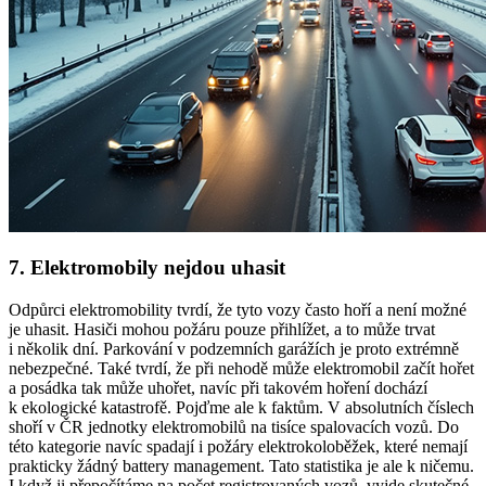
7.
Elektromobily
nejdou uhasit
Odpůrci elektromobility tvrdí, že tyto vozy často hoří a není možné
je uhasit. Hasiči mohou požáru pouze přihlížet, a to může trvat
i několik dní. Parkování v podzemních garážích je proto extrémně
nebezpečné. Také tvrdí, že při nehodě může
elektromobil
začít hořet
a posádka tak může uhořet, navíc při takovém hoření dochází
k ekologické katastrofě. Pojďme ale k faktům. V absolutních číslech
shoří v ČR jednotky
elektromobilů
na tisíce spalovacích vozů. Do
této kategorie navíc spadají i požáry elektrokoloběžek, které nemají
prakticky žádný battery management. Tato statistika je ale k ničemu.
I když ji přepočítáme na počet registrovaných vozů, vyjde skutečné