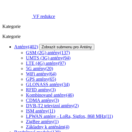
VF redukce
Kategorie
Kategorie
Antény
(402)
Zobrazit submenu pro Antény
GSM (2G) antény
(137)
UMTS (3G) antény
(94)
LTE (4G) antény
(97)
5G antény
(20)
WiFi antény
(64)
GPS antény
(65)
GLONASS antény
(34)
RFID antény
(3)
Kombinované antény
(46)
CDMA antény
(3)
DVB-T2 televizní antény
(2)
ISM antény
(11)
LPWAN antény - LoRa, Sigfox, 868 MHz
(11)
ZigBee antény
(1)
Základny k anténám
(4)