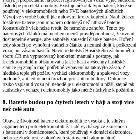
číslo lépe pro
elektromobily
. Existuje několik typů baterií, které se
používají v
elektromobilech
nebo FVE bateriových úložištích.
Vývoj ve výrobě baterií jde mílovými kroky kupředu. Např. železo
fosfátové baterie jsou mnohem odolnější než lithiové baterie.
Konstrukčně však nelze tvrdit, že nemohou zahořet. Tento typ
bateriových článků má mnohem menší pravděpodobnost, že uvolní
dost tepelné energie, aby zahořely sousední články baterie. Hoření
tedy skončí po vyhoření vadného článku a nemusí dojít k poškození
vozu, ani zásahu hasičů. Navíc ředitelství Hasičského záchranného
sboru ČR má vypracovaný konkrétní manuál s postupy, jak
k elektromobilům přistupovat a jak je hasit a všechny hasičské
stanice jej znají a mají potřebné vybavení na takovýto zásah. Z
hlediska tepla při požáru vychází
elektromobily
a spalovací vozy
podobně, ani jedno není hrozbou pro statiku budovy. Dokonce
riziko vzplanutí vozu při nehodě je u
elektromobilu
nižší, stejně tak
statisticky vycházejí
elektromobily
jako méně náchylné k požárům.
8.
Baterie budou po čtyřech letech v háji a stojí více
než celé auto
Obava z životnosti baterie
elektromobilů
je vysoká a je silným
argumentem proti elektromobilitě. Lidé vycházejí ze zkušenosti
s bateriemi v domácnostech, které používají v domácí elektronice,
nebo ze zkušeností z olověných startovacích akumulátorů