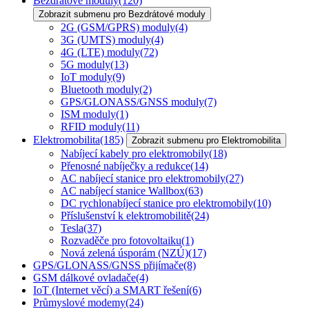
Bezdrátové moduly
(120)
Zobrazit submenu pro Bezdrátové moduly
2G (GSM/GPRS) moduly
(4)
3G (UMTS) moduly
(4)
4G (LTE) moduly
(72)
5G moduly
(13)
IoT moduly
(9)
Bluetooth moduly
(2)
GPS/GLONASS/GNSS moduly
(7)
ISM moduly
(1)
RFID moduly
(11)
Elektromobilita
(185)
Zobrazit submenu pro Elektromobilita
Nabíjecí kabely pro elektromobily
(18)
Přenosné nabíječky a redukce
(14)
AC nabíjecí stanice pro elektromobily
(27)
AC nabíjecí stanice Wallbox
(63)
DC rychlonabíjecí stanice pro elektromobily
(10)
Příslušenství k elektromobilitě
(24)
Tesla
(37)
Rozvaděče pro fotovoltaiku
(1)
Nová zelená úsporám (NZÚ)
(17)
GPS/GLONASS/GNSS přijímače
(8)
GSM dálkové ovladače
(4)
IoT (Internet věcí) a SMART řešení
(6)
Průmyslové modemy
(24)