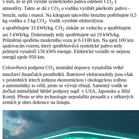
v tom, že se při výrobě syntetického paliva odebere CO
z
2
atmosféry. Takto se dá z CO
a vodíku vyrábět jakékoliv palivo –
2
benzín, nafta i etanol. Na kilogram takového benzínu potřebujete 0,5
kg vodíku a 3 kg CO
. Vodík vyrobíte elektrolýzou
2
a spotřebujete 33 kWh/kg, CO
získáte ze vzduchu a spotřebujete
2
asi 3 kWh/kg. Dohromady tedy spotřebujete asi 19 kWh/kg.
Průměrná spotřeba moderního vozu je 6 l/100 km. Na ujetí 100 km
spalovacím vozem, který spotřebovává syntetické palivo tedy
průmysl vynaloží 156 kWh energie. Elektrické vozidlo se stejnou
energií ujede 950 km.
Celosvětová podpora CO
neutrální dopravy vynaložila velké
2
množství finančních prostředků. Bateriové
elektromobily
jsou však
v posledních letech jedinou ekonomickou i ekologickou volbou
a automobilky to vědí, proto se vývoji věnují. Samotný vodík se
dočkal mimořádně štědré podpory např. v USA, Japonsku a Jižní
Koreji. Přesto se této technologie nepodařilo prosadit a v některých
zemích je dnes dokonce na ústupu.