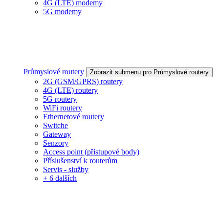
4G (LTE) modemy
5G modemy
Průmyslové routery
Zobrazit submenu pro Průmyslové routery
2G (GSM/GPRS) routery
4G (LTE) routery
5G routery
WiFi routery
Ethernetové routery
Switche
Gateway
Senzory
Access point (přístupové body)
Příslušenství k routerům
Servis - služby
+ 6 dalších