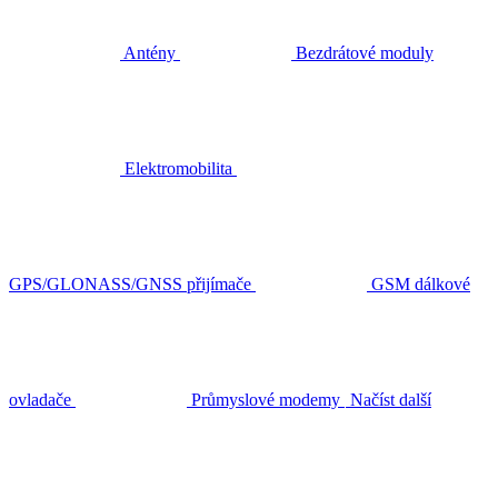
Antény
Bezdrátové moduly
Elektromobilita
GPS/GLONASS/GNSS přijímače
GSM dálkové
ovladače
Průmyslové modemy
Načíst další