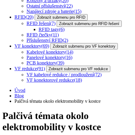
Konzoly a držáky
(20)
Ostatní příslušenství
(22)
Napájecí zdroje a baterie
(15)
RFID
(20)
Zobrazit submenu pro RFID
RFID řešení
(7)
Zobrazit submenu pro RFID řešení
RFID tagy
(6)
RFID čtečky
(11)
Příslušenství RFID
(2)
VF konektory
(69)
Zobrazit submenu pro VF konektory
Kabelové konektory
(14)
Panelové konektory
(16)
PCB konektory
(39)
VF redukce
(91)
Zobrazit submenu pro VF redukce
VF kabelové redukce / prodloužení
(72)
VF konektorové redukce
(18)
Úvod
Blog
Palčivá témata okolo elektromobility v kostce
Palčivá témata okolo
elektromobility v kostce