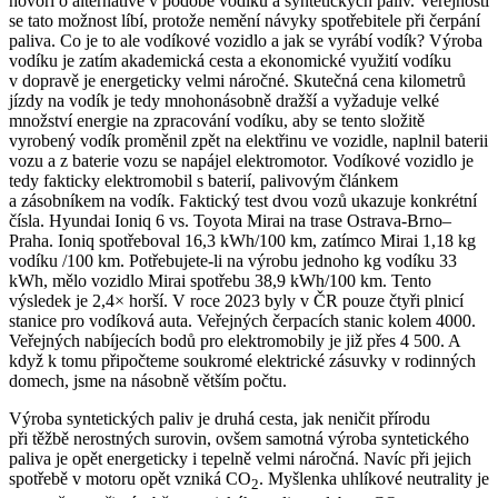
hovoří o alternativě v podobě vodíku a syntetických paliv. Veřejnosti
se tato možnost líbí, protože nemění návyky spotřebitele při čerpání
paliva. Co je to ale vodíkové vozidlo a jak se vyrábí vodík? Výroba
vodíku je zatím akademická cesta a ekonomické využití vodíku
v dopravě je energeticky velmi náročné. Skutečná cena kilometrů
jízdy na vodík je tedy mnohonásobně dražší a vyžaduje velké
množství energie na zpracování vodíku, aby se tento složitě
vyrobený vodík proměnil zpět na elektřinu ve vozidle, naplnil baterii
vozu a z baterie vozu se napájel elektromotor. Vodíkové vozidlo je
tedy fakticky
elektromobil
s baterií, palivovým článkem
a zásobníkem na vodík. Faktický test dvou vozů ukazuje konkrétní
čísla. Hyundai Ioniq 6 vs. Toyota Mirai na trase Ostrava-Brno–
Praha. Ioniq spotřeboval 16,3 kWh/100 km, zatímco Mirai 1,18 kg
vodíku /100 km. Potřebujete-li na výrobu jednoho kg vodíku 33
kWh, mělo vozidlo Mirai spotřebu 38,9 kWh/100 km. Tento
výsledek je 2,4× horší. V roce 2023 byly v ČR pouze čtyři plnicí
stanice pro vodíková auta. Veřejných čerpacích stanic kolem 4000.
Veřejných nabíjecích bodů pro
elektromobily
je již přes 4 500. A
když k tomu připočteme soukromé elektrické zásuvky v rodinných
domech, jsme na násobně větším počtu.
Výroba syntetických paliv je druhá cesta, jak neničit přírodu
při těžbě nerostných surovin, ovšem samotná výroba syntetického
paliva je opět energeticky i tepelně velmi náročná. Navíc při jejich
spotřebě v motoru opět vzniká CO
. Myšlenka uhlíkové neutrality je
2