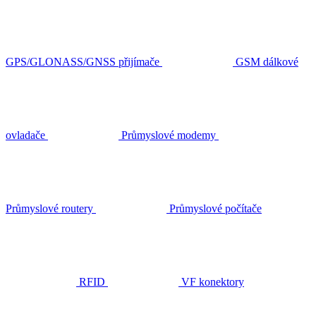
GPS/GLONASS/GNSS přijímače
GSM dálkové
ovladače
Průmyslové modemy
Průmyslové routery
Průmyslové počítače
RFID
VF konektory