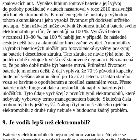
spalovacích aut. Vynález lithium-iontové baterie a její vývoj
do podoby použitelné v autech nastartoval v roce 2010 masivnější
příchod elektromobility. Kromě energetické hustoty je výhodou
tohoto akumulátoru i jeho vysoká životnost při dodržení určitého
postupu. Sám uživatel může ovlivnit životnost trakční baterie svého
elektromobilu
jen tím, že nenabíjí na 100 %. Využívá baterii
v rozmezí 10–80 %, na 100 % nabíjí jen v případě, že následně
cestuje delší trasu a akumulátor hned začne vybíjet. Automobilky
i výrobci bateriových uložišť pro fotovoltaické systémy poskytují
na baterie i desetiletou záruku. Tato záruka se navíc týká toho, že
po této době nedojde k větší než stanovené degradaci. Neznamená
to, že po této době může být baterie mrtvá. Průměrná životnost
baterie je mnohem delší. Z dat vyplývá, že 70 % původní kapacity
bude mít většina akumulátorů po 16 až 21 letech. U takto starého
vozu se bavíme o opotřebeném a morálně zastaralém voze. Přesto
baterie může fungovat dále a posloužit tak např. v bateriových
uložištích. Tyto údaje vycházejí z prvních typů
elektromobilů
, které
nebývaly vybaveny termo managementem baterie. Skutečná čísla
mohou být tedy ještě vyšší. Nákup čtyř nebo šestiletého ojetého
elektromobilu
z druhé ruky nebude v budoucnu žádný problém.
9.
Je vodík lepší než
elektromobil
?
Baterie v
elektromobilech
nejsou jedinou variantou. Nejvíce se