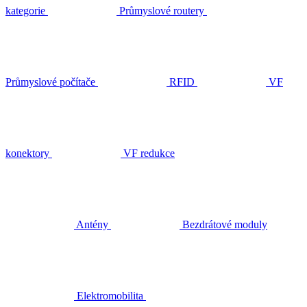
kategorie
Průmyslové routery
Průmyslové počítače
RFID
VF
konektory
VF redukce
Antény
Bezdrátové moduly
Elektromobilita