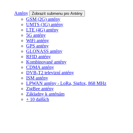
Antény
Zobrazit submenu pro Antény
GSM (2G) antény
UMTS (3G) antény
LTE (4G) antény
5G antény
WiFi antény
GPS antény
GLONASS antény
RFID antény
Kombinované antény
CDMA antény
DVB-T2 televizní antény
ISM antény
LPWAN antény - LoRa, Sigfox, 868 MHz
ZigBee antény
Základny k anténám
+ 10 dalších