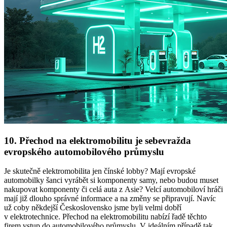
10.
Přechod na elektromobilitu je sebevražda
evropského automobilového průmyslu
Je skutečně elektromobilita jen čínské lobby? Mají evropské
automobilky šanci vyrábět si komponenty samy, nebo budou muset
nakupovat komponenty či celá auta z Asie? Velcí automobiloví hráči
mají již dlouho správné informace a na změny se připravují. Navíc
už coby někdejší Československo jsme byli velmi dobří
v elektrotechnice. Přechod na elektromobilitu nabízí řadě těchto
firem vstup do automobilového průmyslu. V ideálním případě tak