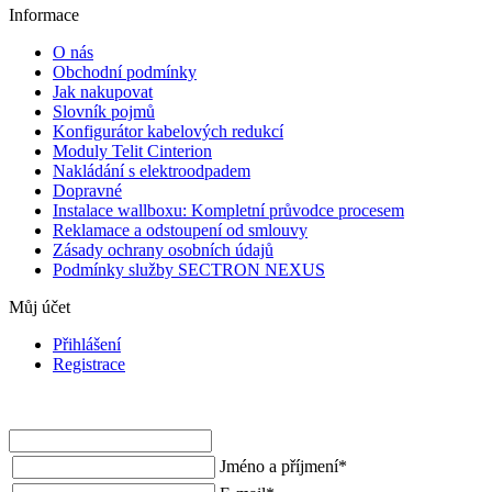
Informace
O nás
Obchodní podmínky
Jak nakupovat
Slovník pojmů
Konfigurátor kabelových redukcí
Moduly Telit Cinterion
Nakládání s elektroodpadem
Dopravné
Instalace wallboxu: Kompletní průvodce procesem
Reklamace a odstoupení od smlouvy
Zásady ochrany osobních údajů
Podmínky služby SECTRON NEXUS
Můj účet
Přihlášení
Registrace
Jméno a příjmení
*