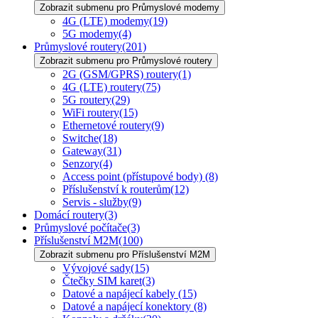
Zobrazit submenu pro Průmyslové modemy
4G (LTE) modemy
(19)
5G modemy
(4)
Průmyslové routery
(201)
Zobrazit submenu pro Průmyslové routery
2G (GSM/GPRS) routery
(1)
4G (LTE) routery
(75)
5G routery
(29)
WiFi routery
(15)
Ethernetové routery
(9)
Switche
(18)
Gateway
(31)
Senzory
(4)
Access point (přístupové body)
(8)
Příslušenství k routerům
(12)
Servis - služby
(9)
Domácí routery
(3)
Průmyslové počítače
(3)
Příslušenství M2M
(100)
Zobrazit submenu pro Příslušenství M2M
Vývojové sady
(15)
Čtečky SIM karet
(3)
Datové a napájecí kabely
(15)
Datové a napájecí konektory
(8)